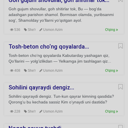
Goh gujum shovullar, goh shitirlar tok...
Goh gujum shovullar, goh shitirlar tok, Bu — bog‘da
adashgan parishon shamol. Bormisan olamda, yuribsanmi
sog‘, Shamolday yo‘llarni yo‘qotgan ayol.
536
She'r
Usmon Azim
O'qing
Tosh-beton cho‘ng qoyalarda...
Tosh-beton cho‘ng qoyalarda Kabutarday yashagan qiz,
Qo‘llarini — yolg‘izlikdan — Yelkamga jim tashlagan qiz...
408
She'r
Usmon Azim
O'qing
Sohilini qayraydi dengiz...
Sohilini qayraydi dengiz. Tun-kun qayrar kimning qasdida?
Qorong‘u bu kechada sassiz Kim o‘ynaydi uni dastida?
228
She'r
Usmon Azim
O'qing