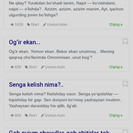
Ne qilay? Yurakdan bo‘shadi tanim, Najot — ko‘nishdami,
najot — o‘lishda?.. Azizim, azizim, azizim manim, Ayt, qachon
ulgurding jonim bo‘lishga?
1628
She'r
Usmon Azim
O'qing
Og‘ir ekan...
Og‘ir ekan, Yomon ekan, Bekor ekan unutmoq... Mening
qaqroq cho‘llarimda Omonmisan, unut bog‘?
658
She'r
Usmon Azim
O'qing
Senga kelish nima?..
Senga kelish nima? Ketishday oson. Senga yo‘qotishlar —
topishday bir gap. Sen dunyoni ko‘rmay yashaysan mudom,
Yashaysan daraxtday his qilib, ilg‘ab.
800
She'r
Usmon Azim
O'qing