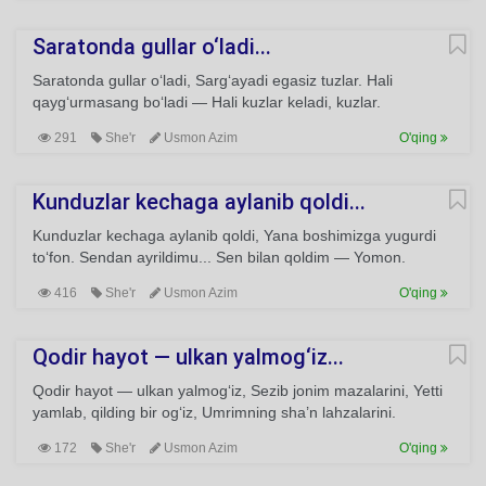
Saratonda gullar o‘ladi...
Saratonda gullar o‘ladi, Sarg‘ayadi egasiz tuzlar. Hali
qayg‘urmasang bo‘ladi — Hali kuzlar keladi, kuzlar.
291
She'r
Usmon Azim
O'qing
Kunduzlar kechaga aylanib qoldi...
Kunduzlar kechaga aylanib qoldi, Yana boshimizga yugurdi
to‘fon. Sendan ayrildimu... Sen bilan qoldim — Yomon.
416
She'r
Usmon Azim
O'qing
Qodir hayot — ulkan yalmog‘iz...
Qodir hayot — ulkan yalmog‘iz, Sezib jonim mazalarini, Yetti
yamlab, qilding bir og‘iz, Umrimning sha’n lahzalarini.
172
She'r
Usmon Azim
O'qing