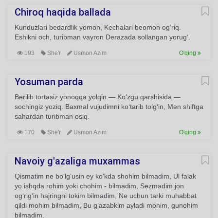
Chiroq haqida ballada
Kunduzlari bedardlik yomon, Kechalari beomon og‘riq.
Eshikni och, turibman vayron Derazada sollangan yorug‘.
193
She'r
Usmon Azim
O'qing
Yosuman parda
Berilib tortasiz yonoqqa yolqin — Ko‘zgu qarshisida —
sochingiz yoziq. Baxmal vujudimni ko‘tarib tolg‘in, Men shiftga
sahardan turibman osiq.
170
She'r
Usmon Azim
O'qing
Navoiy g'azaliga muxammas
Qismatim ne bo‘lg‘usin ey ko‘kda shohim bilmadim, Ul falak
yo ishqda rohim yoki chohim - bilmadim, Sezmadim jon
og‘rig‘in hajringni tokim bilmadim, Ne uchun tarki muhabbat
qildi mohim bilmadim, Bu g‘azabkim ayladi mohim, gunohim
bilmadim.