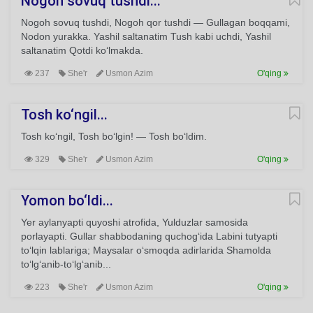
Nogoh sovuq tushdi...
Nogoh sovuq tushdi, Nogoh qor tushdi — Gullagan boqqami,
Nodon yurakka. Yashil saltanatim Tush kabi uchdi, Yashil
saltanatim Qotdi ko‘lmakda.
237
She'r
Usmon Azim
O'qing
Tosh ko‘ngil...
Tosh ko‘ngil, Tosh bo‘lgin! — Tosh bo‘ldim.
329
She'r
Usmon Azim
O'qing
Yomon bo‘ldi...
Yer aylanyapti quyoshi atrofida, Yulduzlar samosida
porlayapti. Gullar shabbodaning quchog‘ida Labini tutyapti
to‘lqin lablariga; Maysalar o‘smoqda adirlarida Shamolda
to‘lg‘anib-to‘lg‘anib...
223
She'r
Usmon Azim
O'qing