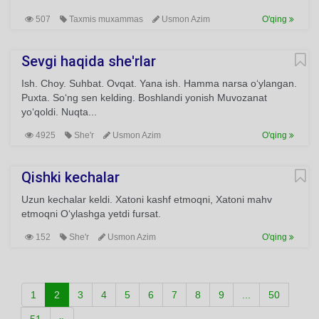
507
Taxmis muxammas
Usmon Azim
O'qing
Sevgi haqida she'rlar
Ish. Choy. Suhbat. Ovqat. Yana ish. Hamma narsa o‘ylangan.
Puxta. So‘ng sen kelding. Boshlandi yonish Muvozanat
yo‘qoldi. Nuqta...
4925
She'r
Usmon Azim
O'qing
Qishki kechalar
Uzun kechalar keldi. Xatoni kashf etmoqni, Xatoni mahv
etmoqni O‘ylashga yetdi fursat.
152
She'r
Usmon Azim
O'qing
1
2
3
4
5
6
7
8
9
...
50