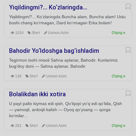
Yiqildingmi?... Ko‘zlaringda...
Yiqildingmi?... Ko‘zlaringda Buncha alam, Buncha alam! Ustu
boshi chang ko‘rmagan, Dard ko‘rmagan Erka bolam!
1024
She'r
Usmon Azim
O'qing
Bahodir Yo‘ldoshga bag‘ishladim
Tegirmon toshi misoli Sahna aylanar, Bahodir. Kunlarimiz
bug‘doy doni — Sahna aylanar, Bahodir.
136
She'r
Usmon Azim
O'qing
Bolalikdan ikki xotira
U payt palto kiymas edi qish, Qo‘lqopi yo‘q edi qo‘lida, Qish
— yamoqli, ardoqli kalish — Oyoq qo‘ysang — qorga
ko‘milar...
281
She'r
Usmon Azim
O'qing