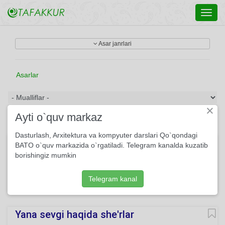
Toggl
navig
Asar janrlari
Asarlar
×
Ayti o`quv markaz
Dasturlash, Arxitektura va kompyuter darslari Qo`qondagi
Chapani yoxud jaydari she'rlar
BATO o`quv markazida o`rgatiladi. Telegram kanalda kuzatib
borishingiz mumkin
Shamollarda ko‘zimdan Uchgan yoshimsan, yor-a. Ko‘ngil
tubiga cho‘kkan Otash toshimsan, yor-a.
Telegram kanal
543
She'r
Usmon Azim
O'qing
Yana sevgi haqida she'rlar