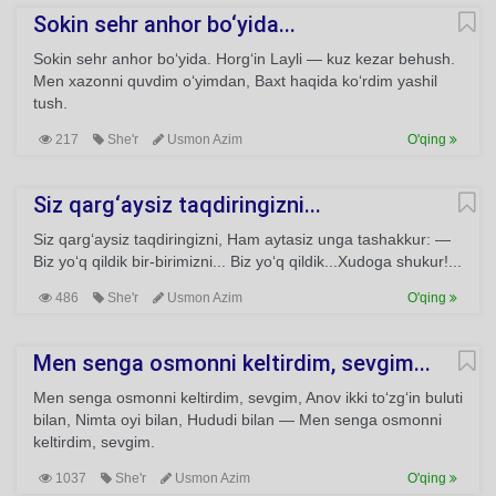
Sokin sehr anhor bo‘yida...
Sokin sehr anhor bo‘yida. Horg‘in Layli — kuz kezar behush.
Men xazonni quvdim o‘yimdan, Baxt haqida ko‘rdim yashil
tush.
217
She'r
Usmon Azim
O'qing
Siz qarg‘aysiz taqdiringizni...
Siz qarg‘aysiz taqdiringizni, Ham aytasiz unga tashakkur: —
Biz yo‘q qildik bir-birimizni... Biz yo‘q qildik...Xudoga shukur!...
486
She'r
Usmon Azim
O'qing
Men senga osmonni keltirdim, sevgim...
Men senga osmonni keltirdim, sevgim, Anov ikki to‘zg‘in buluti
bilan, Nimta oyi bilan, Hududi bilan — Men senga osmonni
keltirdim, sevgim.
1037
She'r
Usmon Azim
O'qing