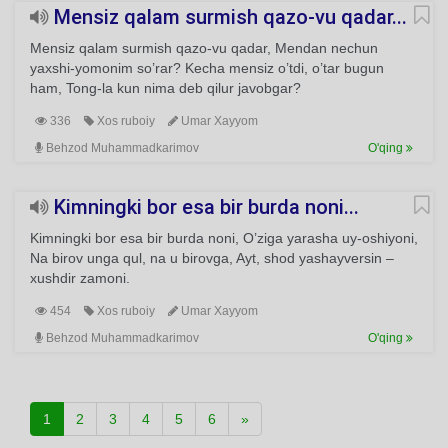
Mensiz qalam surmish qazo-vu qadar...
Mensiz qalam surmish qazo-vu qadar, Mendan nechun
yaxshi-yomonim so’rar? Kecha mensiz o’tdi, o’tar bugun
ham, Tong-la kun nima deb qilur javobgar?
336
Xos ruboiy
Umar Xayyom
Behzod Muhammadkarimov
O'qing
Kimningki bor esa bir burda noni...
Kimningki bor esa bir burda noni, O’ziga yarasha uy-oshiyoni,
Na birov unga qul, na u birovga, Ayt, shod yashayversin –
xushdir zamoni.
454
Xos ruboiy
Umar Xayyom
Behzod Muhammadkarimov
O'qing
1
2
3
4
5
6
»