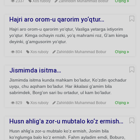
2337
Xos ruboiy
Zahiriddin Muhammad Bobur
O'qing
Hajri aro orom-u qarorim yo‘qtur…
Hajri aro orom-u qarorim yo‘qtur, Vasliga yetarga ixtiyorim
yo‘qtur. Kimga ochayin rozki, yo‘q mahrami roz, G'am kimga
deyinki, g'amgusorim yo‘qtur.
804
Xos ruboiy
Zahiriddin Muhammad Bobur
O'qing
Jismimda isitma…
Jismimda isitma kunda mahkam bo‘ladur, Ko‘zdin qochadur
uyqu, chu aqsham bo‘ladur. Har ikkalasi g'amim bila
sabrimdek, Borg'on sari bu ortadur, ul kam bo‘ladur.
829
Xos ruboiy
Zahiriddin Muhammad Bobur
O'qing
Husn ahlig'a zor-u mubtalo ko‘z ermish…
Husn ahlig'a zor-u mubtalo ko‘z ermish, Jonim bila
ko‘nglumga balo ko‘z ermish. Fahm ayladim emdi, Boburo,