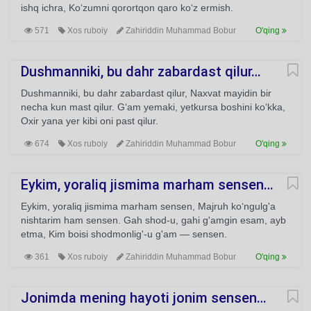
ishq ichra, Ko‘zumni qorortqon qaro ko‘z ermish.
571
Xos ruboiy
Zahiriddin Muhammad Bobur
O'qing
Dushmanniki, bu dahr zabardast qilur…
Dushmanniki, bu dahr zabardast qilur, Naxvat mayidin bir
necha kun mast qilur. G‘am yemaki, yetkursa boshini ko‘kka,
Oxir yana yer kibi oni past qilur.
674
Xos ruboiy
Zahiriddin Muhammad Bobur
O'qing
Eykim, yoraliq jismima marham sensen…
Eykim, yoraliq jismima marham sensen, Majruh ko‘ngulg'a
nishtarim ham sensen. Gah shod-u, gahi g'amgin esam, ayb
etma, Kim boisi shodmonlig'-u g'am — sensen.
361
Xos ruboiy
Zahiriddin Muhammad Bobur
O'qing
Jonimda mening hayoti jonim sensen…