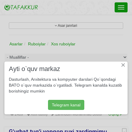
Toggl
navig
Asar janrlari
Asarlar
Ruboiylar
Xos ruboiylar
×
Ayti o`quv markaz
Dasturlash, Arxitektura va kompyuter darslari Qo`qondagi
Shohim sanga ma'lum emastur, ne qilay?..
BATO o`quv markazida o`rgatiladi. Telegram kanalda kuzatib
borishingiz mumkin
Shohim sanga ma'lum emastur, ne qilay, Ohim sanga ma'lum
emastur, ne qilay? Men yuz, qoshing dermen-u sen — badr-
u hilol, Mohim, sanga ma'lum emastur ne qilay?
Telegram kanal
2489
Xos ruboiy
Zahiriddin Muhammad Bobur
O'qing
G'urbat tug'i yopqon ruxi zardinmimu