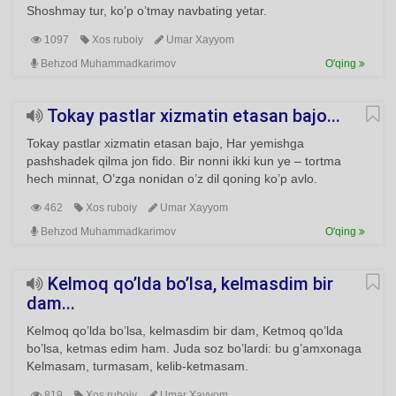
Shoshmay tur, ko’p o’tmay navbating yetar.
1097
Xos ruboiy
Umar Xayyom
Behzod Muhammadkarimov
O'qing
Tokay pastlar xizmatin etasan bajo...
Tokay pastlar xizmatin etasan bajo, Har yemishga
pashshadek qilma jon fido. Bir nonni ikki kun ye – tortma
hech minnat, O’zga nonidan o’z dil qoning ko’p avlo.
462
Xos ruboiy
Umar Xayyom
Behzod Muhammadkarimov
O'qing
Kelmoq qo’lda bo’lsa, kelmasdim bir
dam...
Kelmoq qo’lda bo’lsa, kelmasdim bir dam, Ketmoq qo’lda
bo’lsa, ketmas edim ham. Juda soz bo’lardi: bu g’amxonaga
Kelmasam, turmasam, kelib-ketmasam.
819
Xos ruboiy
Umar Xayyom