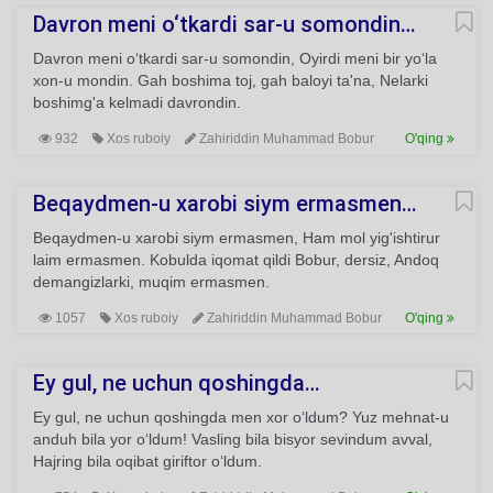
Davron meni o‘tkardi sar-u somondin…
Davron meni o‘tkardi sar-u somondin, Oyirdi meni bir yo‘la
xon-u mondin. Gah boshima toj, gah baloyi ta'na, Nelarki
boshimg'a kelmadi davrondin.
932
Xos ruboiy
Zahiriddin Muhammad Bobur
O'qing
Beqaydmen-u xarobi siym ermasmen…
Beqaydmen-u xarobi siym ermasmen, Ham mol yig'ishtirur
laim ermasmen. Kobulda iqomat qildi Bobur, dersiz, Andoq
demangizlarki, muqim ermasmen.
1057
Xos ruboiy
Zahiriddin Muhammad Bobur
O'qing
Ey gul, ne uchun qoshingda…
Ey gul, ne uchun qoshingda men xor o‘ldum? Yuz mehnat-u
anduh bila yor o‘ldum! Vasling bila bisyor sevindum avval,
Hajring bila oqibat giriftor o‘ldum.