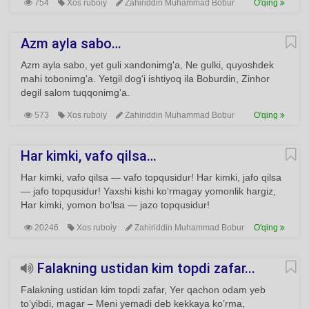
754
Xos ruboiy
Zahiriddin Muhammad Bobur
O'qing
Azm ayla sabo…
Azm ayla sabo, yet guli xandonimg'a, Ne gulki, quyoshdek
mahi tobonimg'a. Yetgil dog'i ishtiyoq ila Boburdin, Zinhor
degil salom tuqqonimg'a.
573
Xos ruboiy
Zahiriddin Muhammad Bobur
O'qing
Har kimki, vafo qilsa…
Har kimki, vafo qilsa — vafo topqusidur! Har kimki, jafo qilsa
— jafo topqusidur! Yaxshi kishi ko‘rmagay yomonlik hargiz,
Har kimki, yomon bo‘lsa — jazo topqusidur!
20246
Xos ruboiy
Zahiriddin Muhammad Bobur
O'qing
Falakning ustidan kim topdi zafar...
Falakning ustidan kim topdi zafar, Yer qachon odam yeb
to’yibdi, magar – Meni yemadi deb kekkaya ko’rma,