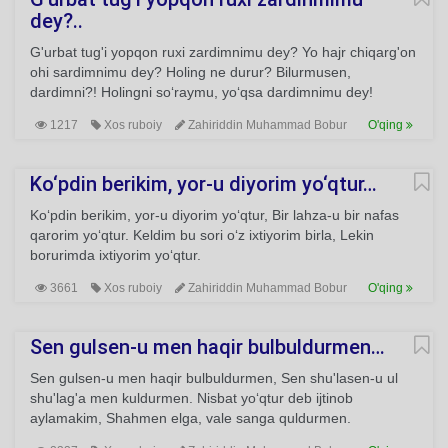
dey?..
G'urbat tug'i yopqon ruxi zardimnimu dey? Yo hajr chiqarg'on
ohi sardimnimu dey? Holing ne durur? Bilurmusen,
dardimni?! Holingni so‘raymu, yo‘qsa dardimnimu dey!
1217
Xos ruboiy
Zahiriddin Muhammad Bobur
O'qing
Ko‘pdin berikim, yor-u diyorim yo‘qtur…
Ko‘pdin berikim, yor-u diyorim yo‘qtur, Bir lahza-u bir nafas
qarorim yo‘qtur. Keldim bu sori o‘z ixtiyorim birla, Lekin
borurimda ixtiyorim yo‘qtur.
3661
Xos ruboiy
Zahiriddin Muhammad Bobur
O'qing
Sen gulsen-u men haqir bulbuldurmen…
Sen gulsen-u men haqir bulbuldurmen, Sen shu'lasen-u ul
shu'lag'a men kuldurmen. Nisbat yo‘qtur deb ijtinob
aylamakim, Shahmen elga, vale sanga quldurmen.