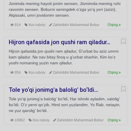
Jonimda mening hayoti jonim sensen, Jismimda mening ruhi
ravonim sensen. Boburni seningdek o‘zga yo‘q yori (azizi),
Alqissaki, umri jovidonim sensen.
914
Xos ruboiy
Zahiriddin Muhammad Bobur
O'qing
Hijron qafasida jon qushi ram qiladur…
Hijron qafasida jon qushi ram qiladur, G'urbat bu aziz umrni
kam qiladur. Ne nav bitay firoq-u g'urbat sharhin, Kim ko‘z
yoshi nomaning yuzin nam qiladur.
954
Xos ruboiy
Zahiriddin Muhammad Bobur
O'qing
Tole yo‘qi jonimg'a balolig' bo‘ldi…
Tole yo‘qi jonimg'a balolig' bo‘ldi, Har ishniki ayladim, xatolig‘
bo‘ldi. O‘z yerni qo‘yib, Hind sori yuzlandim, Yo Rab, netayin,
ne yuz qarolig' bo‘ldi.
10962
Xos ruboiy
Zahiriddin Muhammad Bobur
O'qing