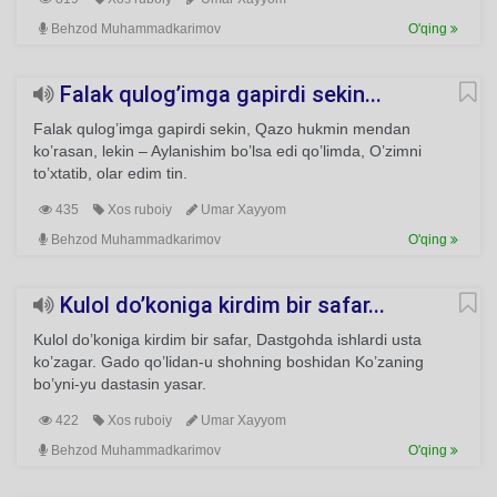
Behzod Muhammadkarimov
O'qing
Falak qulog’imga gapirdi sekin...
Falak qulog’imga gapirdi sekin, Qazo hukmin mendan
ko’rasan, lekin – Aylanishim bo’lsa edi qo’limda, O’zimni
to’xtatib, olar edim tin.
435
Xos ruboiy
Umar Xayyom
Behzod Muhammadkarimov
O'qing
Kulol do’koniga kirdim bir safar...
Kulol do’koniga kirdim bir safar, Dastgohda ishlardi usta
ko’zagar. Gado qo’lidan-u shohning boshidan Ko’zaning
bo’yni-yu dastasin yasar.
422
Xos ruboiy
Umar Xayyom
Behzod Muhammadkarimov
O'qing