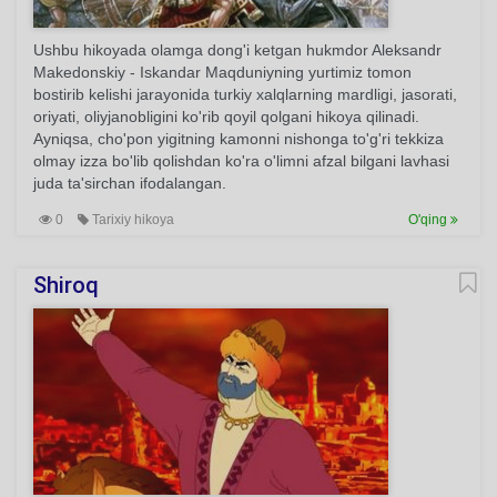
Ushbu hikoyada olamga dong'i ketgan hukmdor Aleksandr
Makedonskiy - Iskandar Maqduniyning yurtimiz tomon
bostirib kelishi jarayonida turkiy xalqlarning mardligi, jasorati,
oriyati, oliyjanobligini ko'rib qoyil qolgani hikoya qilinadi.
Ayniqsa, cho'pon yigitning kamonni nishonga to'g'ri tekkiza
olmay izza bo'lib qolishdan ko'ra o'limni afzal bilgani lavhasi
juda ta'sirchan ifodalangan.
0
Tarixiy hikoya
O'qing
Shiroq