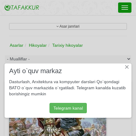
Toggl
navig
Asar janrlari
Asarlar
Hikoyalar
Tarixiy hikoyalar
×
Ayti o`quv markaz
Dasturlash, Arxitektura va kompyuter darslari Qo`qondagi
Iskandar Maqduniy va sak cho’poni
BATO o`quv markazida o`rgatiladi. Telegram kanalda kuzatib
borishingiz mumkin
Telegram kanal