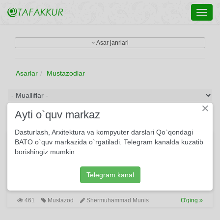
Toggl
navig
Asar janrlari
Asarlar
Mustazodlar
×
Ayti o`quv markaz
Dasturlash, Arxitektura va kompyuter darslari Qo`qondagi
Ishqing o‘tidin o‘rtanadur...
BATO o`quv markazida o`rgatiladi. Telegram kanalda kuzatib
borishingiz mumkin
Ushbu mustazod Shermuhammad Munisning g'oyat
san'atkorlik bilan bitilgan asari bo'lib, unda oshiqning mahzun
va ayni damda o'z holidan mamnun holati ustalik bilan
Telegram kanal
tasvirlangan.
461
Mustazod
Shermuhammad Munis
O'qing