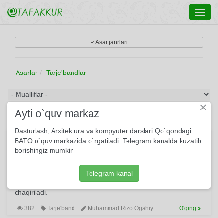
Toggl
navig
Asar janrlari
Asarlar
Tarje'bandlar
×
Ayti o`quv markaz
Dasturlash, Arxitektura va kompyuter darslari Qo`qondagi
Dahr uyi bunyodkim...
BATO o`quv markazida o`rgatiladi. Telegram kanalda kuzatib
borishingiz mumkin
Mazkur tarji’band tasavvufiy mazmunga yo‘g‘rilgan ijtimoiy-
falsafiy ruhdagi asardir. Tarji’bandda dunyo omonat binoga,
bo‘yi, vafosi yo‘q gulshanga, jafokor tuban ayyoraga
Telegram kanal
o‘xshatiladi va insonni unga ko‘ngil berib, aldanib qolmaslikka
chaqiriladi.
382
Tarje'band
Muhammad Rizo Ogahiy
O'qing