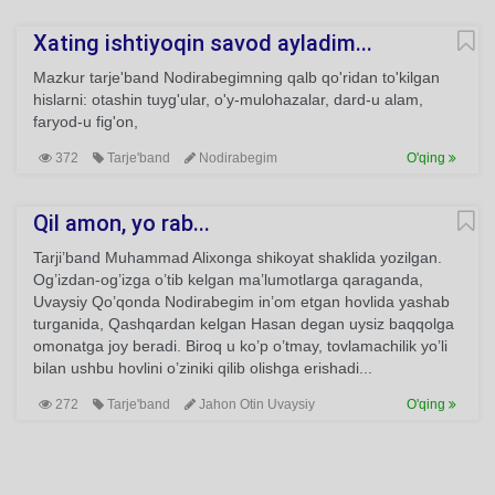
Xating ishtiyoqin savod ayladim...
Mazkur tarje'band Nodirabegimning qalb qo'ridan to'kilgan
hislarni: otashin tuyg'ular, o'y-mulohazalar, dard-u alam,
faryod-u fig'on,
372
Tarje'band
Nodirabegim
O'qing
Qil amon, yo rab...
Tarji’band Muhammad Alixonga shikoyat shaklida yozilgan.
Og’izdan-og’izga o’tib kelgan ma’lumotlarga qaraganda,
Uvaysiy Qo’qonda Nodirabegim in’om etgan hovlida yashab
turganida, Qashqardan kelgan Hasan degan uysiz baqqolga
omonatga joy beradi. Biroq u ko’p o’tmay, tovlamachilik yo’li
bilan ushbu hovlini o’ziniki qilib olishga erishadi...
272
Tarje'band
Jahon Otin Uvaysiy
O'qing