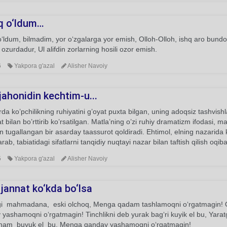
q o‘ldum…
‘ldum, bilmadim, yor o‘zgalarga yor emish, Olloh-Olloh, ishq aro bundo
 ozurdadur, Ul alifdin zorlarning hosili ozor emish.
6
Yakpora g'azal
Alisher Navoiy
ahonidin kechtim-u...
da ko’pchilikning ruhiyatini g’oyat puxta bilgan, uning adoqsiz tashvish
 bilan bo’rttirib ko’rsatilgan. Matla’ning o’zi ruhiy dramatizm ifodasi, 
an tugallangan bir asarday taassurot qoldiradi. Ehtimol, elning nazarida 
arab, tabiatidagi sifatlarni tanqidiy nuqtayi nazar bilan taftish qilish oqi
5
Yakpora g'azal
Alisher Navoiy
jannat ko‘kda bo‘lsa
gi mahmadana, eski olchoq, Menga qadam tashlamoqni o‘rgatmagin! O
yashamoqni o‘rgatmagin! Tinchlikni deb yurak bag‘ri kuyik el bu, Yar
 ham buyuk el bu, Menga qanday yashamoqni o‘rgatmagin!