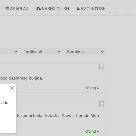
ASARLAR
NASHR QILISH
A'ZO BO'LISH
ydoq dashtning burjida.
×
O'qing
azida
Tunday fojiamni tunlar kutadi... Xavotir horitdi. Men
O'qing