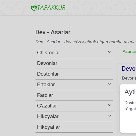
Dev - Asarlar
Dev - Asarlar - dev so'zi ishtirok etgan barcha asarla
Asarla
Chistonlar
Devonlar
Devor
Dostonlar
Devorla
Ertaklar
650
Ayt
Fardlar
Dastu
Sahro
G'azallar
o`rgat
Sahro —
Hikoyalar
qurdim 
Hikoyatlar
136