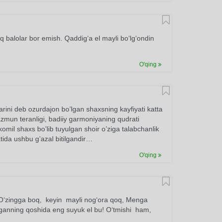
q balolar bor emish. Qaddig‘a el mayli bo‘lg‘ondin
O'qing
larini deb ozurdajon bo’lgan shaxsning kayfiyati katta
mazmun teranligi, badiiy garmoniyaning qudrati
komil shaxs bo’lib tuyulgan shoir o’ziga talabchanlik
batida ushbu g’azal bitilgandir…
O'qing
‘zingga boq, keyin mayli nog‘ora qoq, Menga
atganning qoshida eng suyuk el bu! O‘tmishi ham,