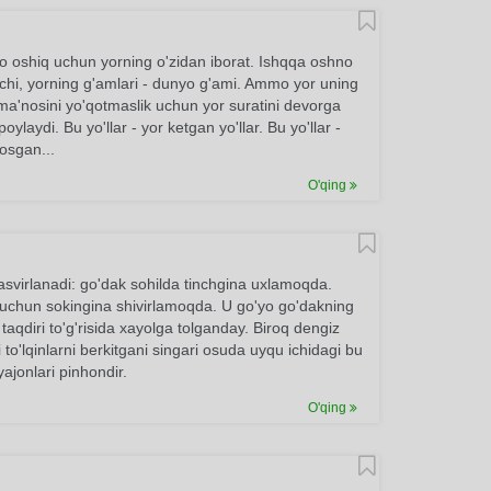
o oshiq uchun yorning o'zidan iborat. Ishqqa oshno
chi, yorning g'amlari - dunyo g'ami. Ammo yor uning
ma'nosini yo'qotmaslik uchun yor suratini devorga
poylaydi. Bu yo'llar - yor ketgan yo'llar. Bu yo'llar -
osgan...
O'qing
virlanadi: go'dak sohilda tinchgina uxlamoqda.
uchun sokingina shivirlamoqda. U go'yo go'dakning
aqdiri to'g'risida xayolga tolganday. Biroq dengiz
 to'lqinlarni berkitgani singari osuda uyqu ichidagi bu
ajonlari pinhondir.
O'qing