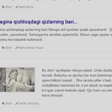
She'r
Iqbol Mirzo
gina qishloqdagi qizlarning bari...
na qishloqdagi qizlarning bari Menga sirli qoshlar qoqib qarashardi. Q
edim, yarashardi. Sahargacha atrofida aylanishib, Dilxun uyga qaytar edi
sha mo'ralashib kulishardi...
She'r
Muhammad Yusuf
Bu she'r ayriliqdan hikoya qiladi. Unda dast
boradi. Bolacha va qizcha har kuni bekinmach
qiyinchiliksiz topadi... Shu tarzda yillar o'tad
noilojlikdan hammasi bir o'yin deydi va taqd
ko'rgan zahoti bekinib oladi. Qiz ham uni zi
bora olmaydi...
She'r
Nodir Jonuzoq