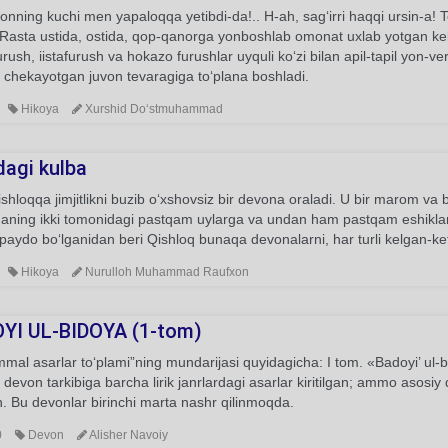
ning kuchi men yapaloqqa yetibdi-da!.. H-ah, sag‘irri haqqi ursin-a! T
 Rasta ustida, ostida, qop-qanorga yonboshlab omonat uxlab yotgan ke
rush, iistafurush va hokazo furushlar uyquli ko‘zi bilan apil-tapil yon-ver
h chekayotgan juvon tevaragiga to‘plana boshladi.
Hikoya
Xurshid Do‘stmuhammad
dagi kulba
qishloqqa jimjitlikni buzib o‘xshovsiz bir devona oraladi. U bir marom va 
haning ikki tomonidagi pastqam uylarga va undan ham pastqam eshiklarga
paydo bo‘lganidan beri Qishloq bunaqa devonalarni, har turli kelgan-ke
Hikoya
Nurulloh Muhammad Raufxon
YI UL-BIDOYA (1-tom)
al asarlar to‘plami”ning mundarijasi quyidagicha: I tom. «Badoyi’ ul-
i devon tarkibiga barcha lirik janrlardagi asarlar kiritilgan; ammo asosiy 
n. Bu devonlar birinchi marta nashr qilinmoqda.
0
Devon
Alisher Navoiy