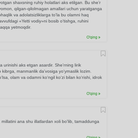
ayotgan shaxsning ruhiy holatlari aks etilgan. Bu she’r
i-yomon, qilgan-qilolmagan amallari uchun yaratganga
ohaqlik va adolatsizliklarga to'la bu olamni haq
vvufdagi «Yetti vodiy»ni bosib o‘tishga, ruhini
 haqqa yetmoqdir.
O'qing
urinishi aks etgan asardir. She’rning lirik
o kibrga, manmanlik da’vosiga yo‘ymaslik lozim.
sa, olam va odamni ko‘ngil ko‘zi bilan ko‘rishi, idrok
O'qing
 millatini ana shu illatlardan xoli bo'lib, tamaddunga
O'qing