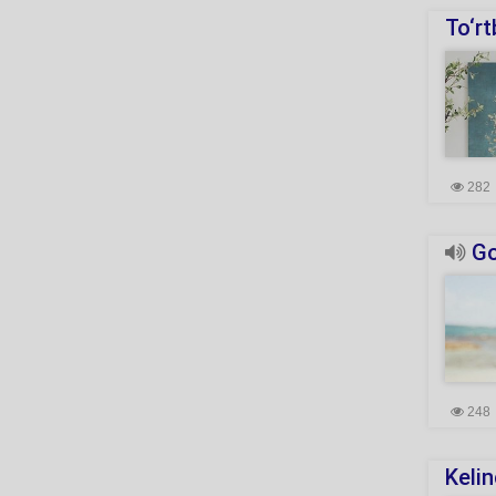
To‘r
282
Go'
248
Keli