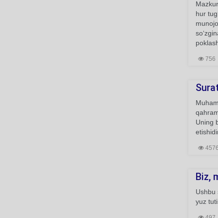
Mazkur 
hur tug
munojot
so‘zgin
poklash
756
Sura
Muhamma
qahramo
Uning b
etishidi
457
Biz, 
Ushbu s
yuz tuti
497