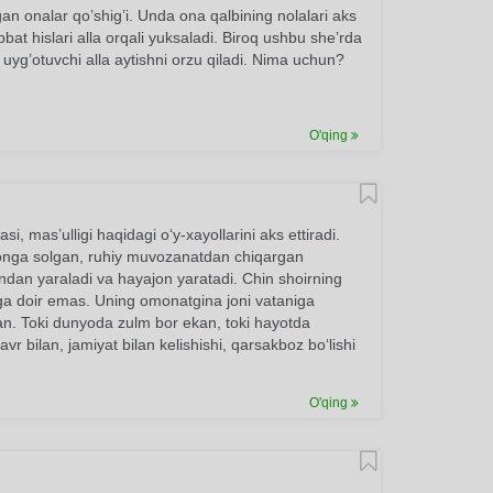
igan onalar qo’shig’i. Unda ona qalbining nolalari aks
t hislari alla orqali yuksaladi. Biroq ushbu she’rda
 uyg’otuvchi alla aytishni orzu qiladi. Nima uchun?
O'qing
si, mas’ulligi haqidagi o‘y-xayollarini aks ettiradi.
jonga solgan, ruhiy muvozanatdan chiqargan
ondan yaraladi va hayajon yaratadi. Chin shoirning
iga doir emas. Uning omonatgina joni vataniga
gan. Toki dunyoda zulm bor ekan, toki hayotda
avr bilan, jamiyat bilan kelishishi, qarsakboz bo‘lishi
O'qing