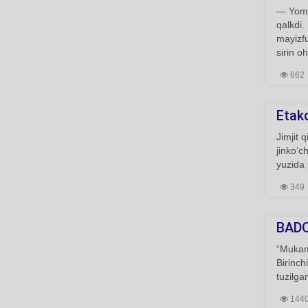
— Yomon
qalkdi.
mayizfu
sirin o
662
Etak
Jimjit 
jinko‘c
yuzida 
349
BADO
“Mukamm
Birinch
tuzilga
144