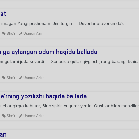
at
rilmagan Yangi peshonam, Jim turgin — Devorlar uraversin do‘q.
She'r
Usmon Azim
ulga aylangan odam haqida ballada
 gullarni juda sevardi — Xonasida gullar qiyg‘och, rang-barang. Ishidan
She'r
Usmon Azim
he'rning yozilishi haqida ballada
uchar qirqta kabutar, Bir o‘spirin yugurar yerda. Qushlar bilan manzillar 
She'r
Usmon Azim
an