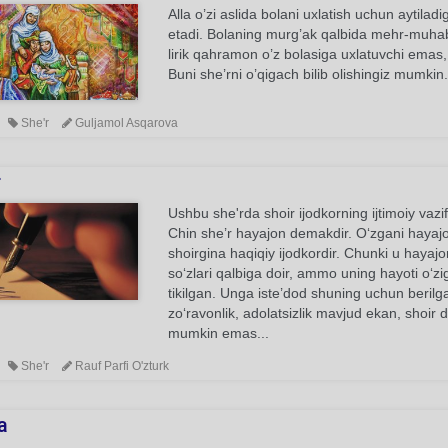
Alla o’zi aslida bolani uxlatish uchun aytilad
etadi. Bolaning murg’ak qalbida mehr-muhabba
lirik qahramon o’z bolasiga uxlatuvchi emas,
Buni she’rni o’qigach bilib olishingiz mumkin.
She'r
Guljamol Asqarova
r
Ushbu she'rda shoir ijodkorning ijtimoiy vazifa
Chin she’r hayajon demakdir. O‘zgani haya
shoirgina haqiqiy ijodkordir. Chunki u hayaj
so‘zlari qalbiga doir, ammo uning hayoti o‘z
tikilgan. Unga iste’dod shuning uchun beril
zo‘ravonlik, adolatsizlik mavjud ekan, shoir d
mumkin emas...
She'r
Rauf Parfi O'zturk
a