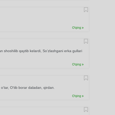
O'qing
 shoshilib qaytib kelardi, So‘zlashgani erka gullari
O'qing
o‘tar, O‘tib borar daladan, qirdan.
O'qing