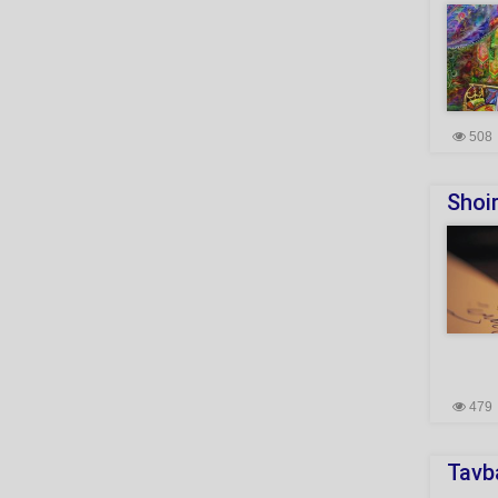
508
Shoi
479
Tavb