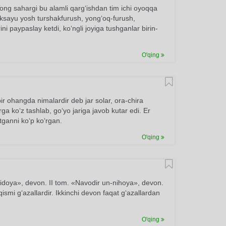
ong sahargi bu alamli qarg‘ishdan tim ichi oyoqqa
ksayu yosh turshakfurush, yong‘oq-furush,
ini paypaslay ketdi, ko‘ngli joyiga tushganlar birin-
O'qing
bir ohangda nimalardir deb jar solar, ora-chira
 ko‘z tashlab, go‘yo jariga javob kutar edi. Er
tganni ko‘p ko‘rgan.
O'qing
bidoya», devon. II tom. «Navodir un-nihoya», devon.
qismi g‘azallardir. Ikkinchi devon faqat g‘azallardan
O'qing