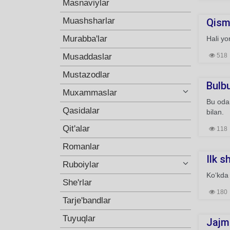
Masnaviylar
Muashsharlar
Qism
Murabba'lar
Hali yo
Musaddaslar
518
Mustazodlar
Bulb
Muxammaslar
Bu odam
Qasidalar
bilan.
Qit'alar
118
Romanlar
Ilk s
Ruboiylar
Ko‘kda 
She'rlar
180
Tarje'bandlar
Tuyuqlar
Jajm