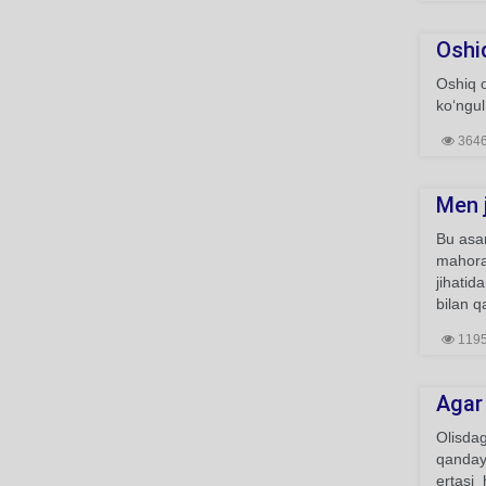
Oshi
Oshiq o
ko‘ngul
364
Men j
Bu asar
mahorat
jihatid
bilan q
119
Agar 
Olisda
qanday 
ertasi