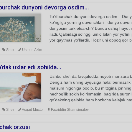
tburchak dunyoni devorga osdim...
To‘rtburchak dunyoni devorga osdim... Duny
ko'ngilga yorning quvonchlari - dunyo quvon
dunyosini tark etsa-chi? Bunda oshiq hayot 
iladi. Qalbidagi so'nggi umid bilan yor yo'lini 
yor qaytmas yo'llardir. Hozir uni oppoq qor b
She'r
Usmon Azim
dak uxlar edi sohilda...
Ushbu she'rda favqulodda noyob manzara tas
Dengiz ham uning uyqusiga halal bermaslik 
ma'sum nigohiga boqib, bu mittigina jonning t
nechog'lik sokin ko'rinmasin, bag'rida suronli
go'dakning qalbida ham hozircha kelajak hay
She'r
Asqad Muxtor
Faxriddin Shamsimatov
nchak orzusi