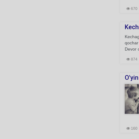
670
Kecha
Kechagi
qochar 
Devor o
874
O'yin
160