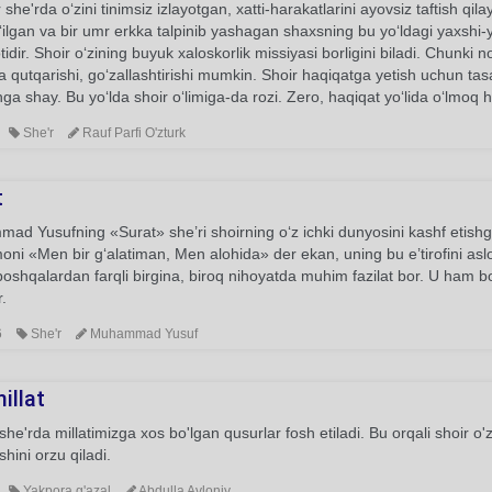
she'rda o‘zini tinimsiz izlayotgan, xatti-harakatlarini ayovsiz taftish qil
‘ilgan va bir umr erkka talpinib yashagan shaxsning bu yo‘ldagi yaxsh
idir. Shoir o‘zining buyuk xaloskorlik missiyasi borligini biladi. Chunki n
a qutqarishi, go‘zallashtirishi mumkin. Shoir haqiqatga yetish uchun tasa
ga shay. Bu yo‘lda shoir o‘limiga-da rozi. Zero, haqiqat yo‘lida o‘lmoq
She'r
Rauf Parfi O'zturk
t
d Yusufning «Surat» she’ri shoirning o‘z ichki dunyosini kashf etishga 
ni «Men bir g‘alatiman, Men alohida» der ekan, uning bu e’tirofini asl
oshqalardan farqli birgina, biroq nihoyatda muhim fazilat bor. U ham bo‘l
r.
6
She'r
Muhammad Yusuf
millat
he'rda millatimizga xos bo'lgan qusurlar fosh etiladi. Bu orqali shoir o'z
shini orzu qiladi.
Yakpora g'azal
Abdulla Avloniy