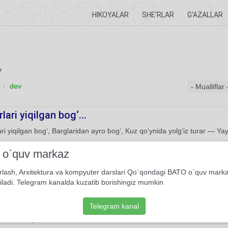
HIKOYALAR
SHE'RLAR
G'AZALLAR
r
r
dev
lari yiqilgan bog‘...
ri yiqilgan bog‘, Barglaridan ayro bog‘, Kuz qo‘ynida yolg‘iz turar — Ya
She'r
Usmon Azim
i o`quv markaz
rlash, Arxitektura va kompyuter darslari Qo`qondagi BATO o`quv mark
 — cheksiz jondor — meni yutadi...
iladi. Telegram kanalda kuzatib borishingiz mumkin
 cheksiz jondor — meni yutadi, Yгtadi to‘rt taraf — to‘rt tubsiz ummon. 
qo‘rg‘on.
Telegram kanal
She'r
Usmon Azim