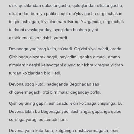
o‘siq qoshlaridan quloqlarigacha, quloqlaridan elkalarigacha,
elkalaridan burniyu patila soqol-mo‘ylovigacha o‘rgimchak in
to‘qib tashlagan; kiyimlari ham ilviroq. YUrganida, o‘rgimchak
to‘rlarini avaylaganday, oyog‘idan boshqa joyini
qimirlatmaslikka tirishib yurardi.
Devonaga yaqinroq kelib, to‘xtadi. Og‘zini xiyol ochdi, orada
Qishloqqa olazarak boqdi, hayiqdimi, gapira olmadi, ammo
nimalardir degisi kelayotgani quyuq to‘r ichra xiragina yiltirab
turgan ko‘zlaridan bilgili edi.
Devona uzoq kutdi, hadeganda Begonadan sas
chiqavermagach, o‘zi birnimalar deganday bo‘ldi.
Qishloq uning gapini eshitmadi, lekin ko‘chaga chiqishga, bu
Devona bilan bu Begonaga yaqinlashishga, gaplariga quloq
solishga yuragi betlamadi ham.
Devona yana kuta-kuta, kutganiga erishavermagach, oxiri