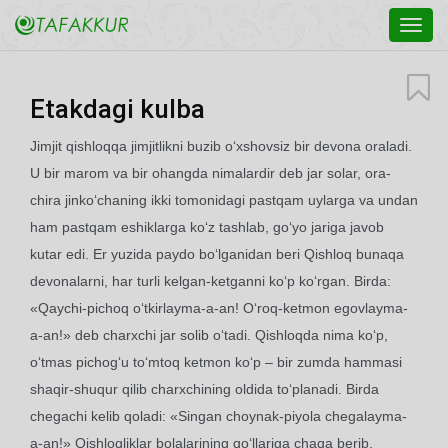
Toggl
navig
Etakdagi kulba
Jimjit qishloqqa jimjitlikni buzib o‘xshovsiz bir devona oraladi.
U bir marom va bir ohangda nimalardir deb jar solar, ora-
chira jinko‘chaning ikki tomonidagi pastqam uylarga va undan
ham pastqam eshiklarga ko‘z tashlab, go‘yo jariga javob
kutar edi. Er yuzida paydo bo‘lganidan beri Qishloq bunaqa
devonalarni, har turli kelgan-ketganni ko‘p ko‘rgan. Birda:
«Qaychi-pichoq o‘tkirlayma-a-an! O‘roq-ketmon egovlayma-
a-an!» deb charxchi jar solib o‘tadi. Qishloqda nima ko‘p,
o‘tmas pichog‘u to‘mtoq ketmon ko‘p – bir zumda hammasi
shaqir-shuqur qilib charxchining oldida to‘planadi. Birda
chegachi kelib qoladi: «Singan choynak-piyola chegalayma-
a-an!» Qishloqliklar bolalarining qo‘llariga chaqa berib,