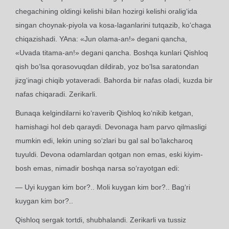
chegachining oldingi kelishi bilan hozirgi kelishi oralig‘ida
singan choynak-piyola va kosa-laganlarini tutqazib, ko‘chaga
chiqazishadi. YAna: «Jun olama-an!» degani qancha,
«Uvada titama-an!» degani qancha. Boshqa kunlari Qishloq
qish bo‘lsa qorasovuqdan dildirab, yoz bo‘lsa saratondan
jizg‘inagi chiqib yotaveradi. Bahorda bir nafas oladi, kuzda bir
nafas chiqaradi. Zerikarli.
Bunaqa kelgindilarni ko‘raverib Qishloq ko‘nikib ketgan,
hamishagi hol deb qaraydi. Devonaga ham parvo qilmasligi
mumkin edi, lekin uning so‘zlari bu gal sal bo‘lakcharoq
tuyuldi. Devona odamlardan qotgan non emas, eski kiyim-
bosh emas, nimadir boshqa narsa so‘rayotgan edi:
— Uyi kuygan kim bor?.. Moli kuygan kim bor?.. Bag‘ri
kuygan kim bor?..
Qishloq sergak tortdi, shubhalandi. Zerikarli va tussiz