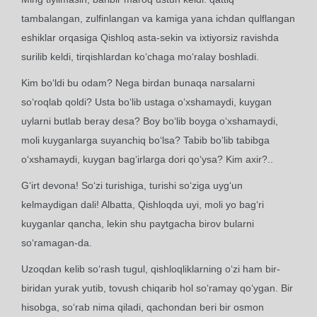
tambalangan, zulfinlangan va kamiga yana ichdan qulflangan
eshiklar orqasiga Qishloq asta-sekin va ixtiyorsiz ravishda
surilib keldi, tirqishlardan ko‘chaga mo‘ralay boshladi.
Kim bo‘ldi bu odam? Nega birdan bunaqa narsalarni
so‘roqlab qoldi? Usta bo‘lib ustaga o‘xshamaydi, kuygan
uylarni butlab beray desa? Boy bo‘lib boyga o‘xshamaydi,
moli kuyganlarga suyanchiq bo‘lsa? Tabib bo‘lib tabibga
o‘xshamaydi, kuygan bag‘irlarga dori qo‘ysa? Kim axir?..
G‘irt devona! So‘zi turishiga, turishi so‘ziga uyg‘un
kelmaydigan dali! Albatta, Qishloqda uyi, moli yo bag‘ri
kuyganlar qancha, lekin shu paytgacha birov bularni
so‘ramagan-da.
Uzoqdan kelib so‘rash tugul, qishloqliklarning o‘zi ham bir-
biridan yurak yutib, tovush chiqarib hol so‘ramay qo‘ygan. Bir
hisobga, so‘rab nima qiladi, qachondan beri bir osmon