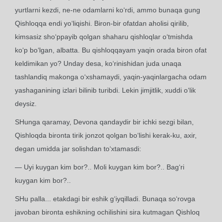
yurtlarni kezdi, ne-ne odamlarni ko‘rdi, ammo bunaqa gung
Qishloqqa endi yo‘liqishi. Biron-bir ofatdan aholisi qirilib,
kimsasiz sho‘ppayib qolgan shaharu qishloqlar o‘tmishda
ko‘p bo‘lgan, albatta. Bu qishloqqayam yaqin orada biron ofat
keldimikan yo? Unday desa, ko‘rinishidan juda unaqa
tashlandiq makonga o‘xshamaydi, yaqin-yaqinlargacha odam
yashaganining izlari bilinib turibdi. Lekin jimjitlik, xuddi o‘lik
deysiz.
SHunga qaramay, Devona qandaydir bir ichki sezgi bilan,
Qishloqda bironta tirik jonzot qolgan bo‘lishi kerak-ku, axir,
degan umidda jar solishdan to‘xtamasdi:
— Uyi kuygan kim bor?.. Moli kuygan kim bor?.. Bag‘ri
kuygan kim bor?..
SHu palla... etakdagi bir eshik g‘iyqilladi. Bunaqa so‘rovga
javoban bironta eshikning ochilishini sira kutmagan Qishloq