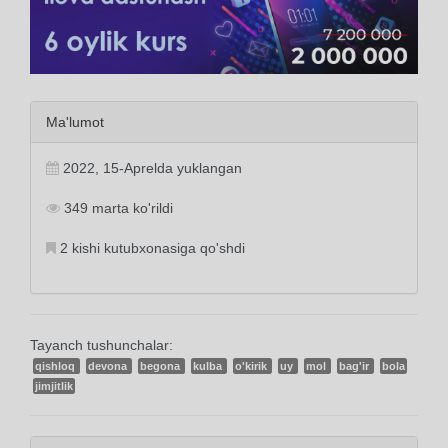
Ma'lumot
2022, 15-Aprelda yuklangan
349 marta ko'rildi
2 kishi kutubxonasiga qo'shdi
Tayanch tushunchalar:
qishloq
devona
begona
kulba
o'kirik
uy
mol
bag'ir
bola
jimjitlik