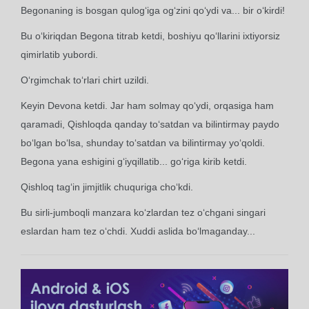
Begonaning is bosgan qulog‘iga og‘zini qo‘ydi va... bir o‘kirdi!
Bu o‘kiriqdan Begona titrab ketdi, boshiyu qo‘llarini ixtiyorsiz
qimirlatib yubordi.
O‘rgimchak to‘rlari chirt uzildi.
Keyin Devona ketdi. Jar ham solmay qo‘ydi, orqasiga ham
qaramadi, Qishloqda qanday to‘satdan va bilintirmay paydo
bo‘lgan bo‘lsa, shunday to‘satdan va bilintirmay yo‘qoldi.
Begona yana eshigini g‘iyqillatib... go‘riga kirib ketdi.
Qishloq tag‘in jimjitlik chuquriga cho‘kdi.
Bu sirli-jumboqli manzara ko‘zlardan tez o‘chgani singari
eslardan ham tez o‘chdi. Xuddi aslida bo‘lmaganday...