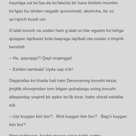
hayotiga sal bo‘lsa-da bo‘lakcha bir havo kiritishi mumkin
bo‘lgan bu ishdan negadir quvonmadi, aksincha, bir oz
qo‘rqinch bosdi uni.
G‘alati tovush va undan ham g‘alati so‘zlar egasini ko‘rishga
qiziqqan tajribasiz bola-baqraga tajribali ota-onalar o‘shqirib
berishdi:
– Ha, qayoqqa?! Qayt orqangga!
– Eshikni tambala! Uyda xap o‘tir!
Diqqinafas ko‘chada hali ham Devonaning tovushi kezar,
jimjitlik shovqinidan tom bitgan quloqlarga uning tovushi
allaqanday yoqimli bir epkin bo‘lib kirar, hatto shirali eshitilar
edi:
—Uyi kuygan kim bor?.. Moli kuygan kim bor?.. Bag‘ri kuygan
kim bor?..
Ming tiyilmasin, baribir maroq ustun keldi: qattiq