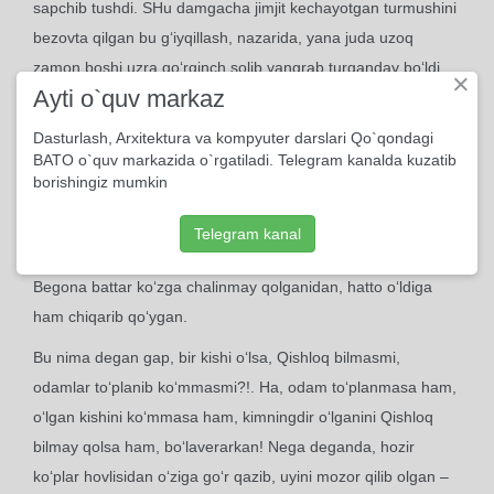
sapchib tushdi. SHu damgacha jimjit kechayotgan turmushini
bezovta qilgan bu g‘iyqillash, nazarida, yana juda uzoq
zamon boshi uzra qo‘rqinch solib yangrab turganday bo‘ldi.
×
Ayti o`quv markaz
Eshiklarni qiya ochib, hadik-xavotirda, tovush chiqqan
tomonga mo‘raladi.
Dasturlash, Arxitektura va kompyuter darslari Qo`qondagi
BATO o`quv markazida o`rgatiladi. Telegram kanalda kuzatib
Etakdagi kulbada eski zamonlardan beri bu Qishloqqa
borishingiz mumkin
begona bir odam yashardi. Qaerdan kelib qolgan, ota-onasi
kim, heshlari bormi, nima ish qiladi – Qishloq buni bilmas, uni
Telegram kanal
tanimas edi. Keyingi paytlar hamma o‘zi bilan o‘zi bo‘lib ketib,
Begona battar ko‘zga chalinmay qolganidan, hatto o‘ldiga
ham chiqarib qo‘ygan.
Bu nima degan gap, bir kishi o‘lsa, Qishloq bilmasmi,
odamlar to‘planib ko‘mmasmi?!. Ha, odam to‘planmasa ham,
o‘lgan kishini ko‘mmasa ham, kimningdir o‘lganini Qishloq
bilmay qolsa ham, bo‘laverarkan! Nega deganda, hozir
ko‘plar hovlisidan o‘ziga go‘r qazib, uyini mozor qilib olgan –