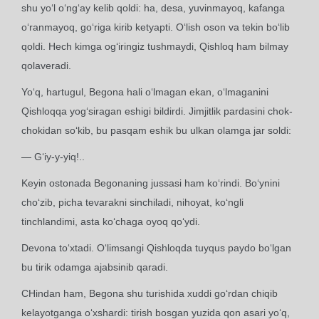
shu yo‘l o‘ng‘ay kelib qoldi: ha, desa, yuvinmayoq, kafanga
o‘ranmayoq, go‘riga kirib ketyapti. O‘lish oson va tekin bo‘lib
qoldi. Hech kimga og‘iringiz tushmaydi, Qishloq ham bilmay
qolaveradi.
Yo‘q, hartugul, Begona hali o‘lmagan ekan, o‘lmaganini
Qishloqqa yog‘siragan eshigi bildirdi. Jimjitlik pardasini chok-
chokidan so‘kib, bu pasqam eshik bu ulkan olamga jar soldi:
— G‘iy-y-yiq!..
Keyin ostonada Begonaning jussasi ham ko‘rindi. Bo‘ynini
cho‘zib, picha tevarakni sinchiladi, nihoyat, ko‘ngli
tinchlandimi, asta ko‘chaga oyoq qo‘ydi.
Devona to‘xtadi. O‘limsangi Qishloqda tuyqus paydo bo‘lgan
bu tirik odamga ajabsinib qaradi.
CHindan ham, Begona shu turishida xuddi go‘rdan chiqib
kelayotganga o‘xshardi: tirish bosgan yuzida qon asari yo‘q,