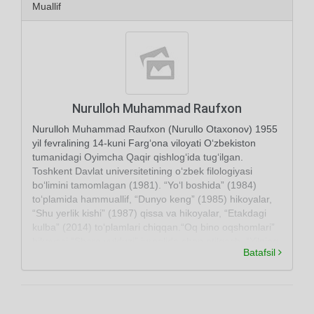
Muallif
Nurulloh Muhammad Raufxon
Nurulloh Muhammad Raufxon (Nurullo Otaxonov) 1955
yil fevralining 14-kuni Farg‘ona viloyati O‘zbekiston
tumanidagi Oyimcha Qaqir qishlog‘ida tug‘ilgan.
Toshkent Davlat universitetining o‘zbek filologiyasi
bo‘limini tamomlagan (1981). “Yo‘l boshida” (1984)
to‘plamida hammuallif, “Dunyo keng” (1985) hikoyalar,
“Shu yerlik kishi” (1987) qissa va hikoyalar, “Etakdagi
kulba” (2014) to‘plamlari chiqqan.“Oq bino oqshomlari”
hikoyasi “Sharq yulduzi” jurnalida chop etilgach, “Yilning
Batafsil
eng yaxshi hikoyasi” deb topilgan.Ushbu hikoya asosida
“Oq bino oqshomlari” badiiy filmi senariysini muallifning
o‘zi yozgan. Bundan tashqari, Alisher Navoiyning «Layli
va Majnun» dostoni asosida 2 (ikki) qismli badiiy film
senariysini ham yozgan. Asar kinoqissa o‘laroq “Sharq