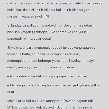
ostida, bir tuproq ustida birga-birga yashab keladi, bir-birining
holini har kim o‘zi ko‘rib-bilib turibdi, ko‘rib-bilib turgan
narsasini yana so‘raydimi?!
SHunday bir pallada... qandaydir bir Devona... issiqdan
pishillab yotgan Qishloqda... ko‘chama-ko‘cha yurib...
qanaqadir bir narsalar desa!
Jinko‘chalar uzra momaqaldiroqdek tuyqus yangragan bu
tovush, albatta, shubhali va qo‘rqinchli edi. Axir,
momaqaldiroq ham bahorga yarashadi. Kuzdayam mayli
deylik, ammo yozning qoq o‘rtasida guldirashi...
– Nima deyapti? – deb so‘raydi qiziquvchan xotinlar.
– Ovozingni o‘chir! Ishing bo‘lmasin! – deb jerkiydi ehtiyotkor
erlar.
Ichkarilarda hol bu ekan, tashqarida Devona hayron edi.
O‘likmi bu qishloq, deb o‘ylaydi. Uzun umri ichida ne-ne