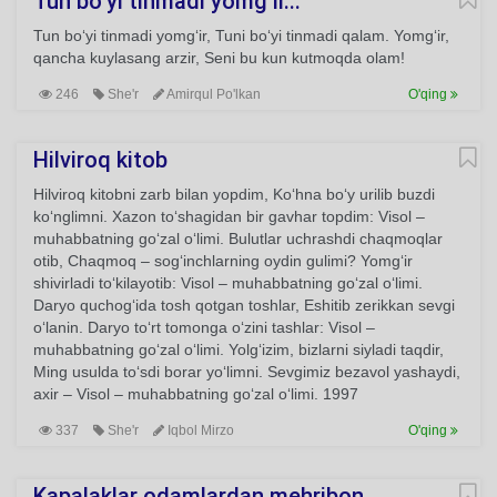
Tun bo‘yi tinmadi yomg‘ir...
Tun bo‘yi tinmadi yomg‘ir, Tuni bo‘yi tinmadi qalam. Yomg‘ir,
qancha kuylasang arzir, Seni bu kun kutmoqda olam!
246
She'r
Amirqul Po'lkan
O'qing
Hilviroq kitob
Hilviroq kitobni zarb bilan yopdim, Ko‘hna bo‘y urilib buzdi
ko‘nglimni. Xazon to‘shagidan bir gavhar topdim: Visol –
muhabbatning go‘zal o‘limi. Bulutlar uchrashdi chaqmoqlar
otib, Chaqmoq – sog‘inchlarning oydin gulimi? Yomg‘ir
shivirladi to‘kilayotib: Visol – muhabbatning go‘zal o‘limi.
Daryo quchog‘ida tosh qotgan toshlar, Eshitib zerikkan sevgi
o‘lanin. Daryo to‘rt tomonga o‘zini tashlar: Visol –
muhabbatning go‘zal o‘limi. Yolg‘izim, bizlarni siyladi taqdir,
Ming usulda to‘sdi borar yo‘limni. Sevgimiz bezavol yashaydi,
axir – Visol – muhabbatning go‘zal o‘limi. 1997
337
She'r
Iqbol Mirzo
O'qing
Kapalaklar odamlardan mehribon