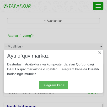
Toggl
navig
Asar janrlari
Asarlar
yomg'ir
×
Ayti o`quv markaz
Dasturlash, Arxitektura va kompyuter darslari Qo`qondagi
Men senga osmonni keltirdim, sevgim...
BATO o`quv markazida o`rgatiladi. Telegram kanalda kuzatib
borishingiz mumkin
Men senga osmonni keltirdim, sevgim, Anov ikki to‘zg‘in buluti
bilan, Nimta oyi bilan, Hududi bilan — Men senga osmonni
keltirdim, sevgim.
Telegram kanal
1044
She'r
Usmon Azim
O'qing
Endi ketaman...