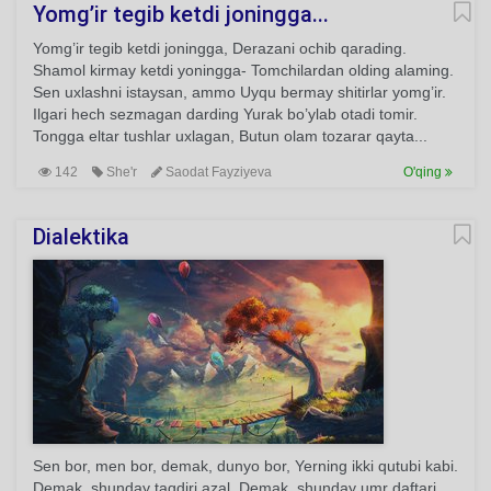
Yomg’ir tegib ketdi joningga...
Yomg’ir tegib ketdi joningga, Derazani ochib qarading.
Shamol kirmay ketdi yoningga- Tomchilardan olding alaming.
Sen uxlashni istaysan, ammo Uyqu bermay shitirlar yomg’ir.
Ilgari hech sezmagan darding Yurak bo’ylab otadi tomir.
Tongga eltar tushlar uxlagan, Butun olam tozarar qayta...
142
She'r
Saodat Fayziyeva
O'qing
Dialektika
Sen bor, men bor, demak, dunyo bor, Yerning ikki qutubi kabi.
Demak, shunday taqdiri azal, Demak, shunday umr daftari.