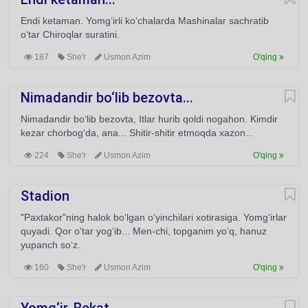
Endi ketaman. Yomg‘irli ko‘chalarda Mashinalar sachratib
o‘tar Chiroqlar suratini.
187
She'r
Usmon Azim
O'qing
Nimadandir bo‘lib bezovta...
Nimadandir bo‘lib bezovta, Itlar hurib qoldi nogahon. Kimdir
kezar chorbog‘da, ana... Shitir-shitir etmoqda xazon...
224
She'r
Usmon Azim
O'qing
Stadion
"Paxtakor"ning halok bo‘lgan o‘yinchilari xotirasiga. Yomg‘irlar
quyadi. Qor o‘tar yog‘ib... Men-chi, topganim yo‘q, hanuz
yupanch so‘z.
160
She'r
Usmon Azim
O'qing