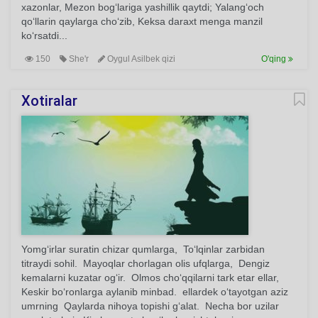
xazonlar, Mezon bog‘lariga yashillik qaytdi; Yalang‘och
qo‘llarin qaylarga cho‘zib, Keksa daraxt menga manzil
ko‘rsatdi...
150
She'r
Oygul Asilbek qizi
O'qing
Xotiralar
Yomg‘irlar suratin chizar qumlarga, To‘lqinlar zarbidan
titraydi sohil. Mayoqlar chorlagan olis ufqlarga, Dengiz
kemalarni kuzatar og‘ir. Olmos cho‘qqilarni tark etar ellar,
Keskir bo‘ronlarga aylanib minbad. ellardek o‘tayotgan aziz
umrning Qaylarda nihoya topishi g‘alat. Necha bor uzilar