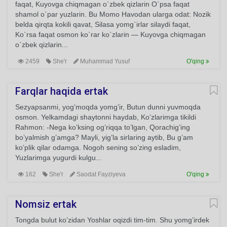
faqat, Kuyovga chiqmagan o`zbek qizlarin O`psa faqat
shamol o`par yuzlarin. Bu Momo Havodan ularga odat: Nozik
belda qirqta kokili qavat, Silasa yomg`irlar silaydi faqat,
Ko`rsa faqat osmon ko`rar ko`zlarin — Kuyovga chiqmagan
o`zbek qizlarin...
2459
She'r
Muhammad Yusuf
O'qing
Farqlar haqida ertak
Sezyapsanmi, yog’moqda yomg’ir, Butun dunni yuvmoqda
osmon. Yelkamdagi shaytonni haydab, Ko’zlarimga tikildi
Rahmon: -Nega ko’ksing og’riqqa to’lgan, Qorachig’ing
bo’yalmish g’amga? Mayli, yig’la sirlaring aytib, Bu g’am
ko’plik qilar odamga. Nogoh sening so’zing esladim,
Yuzlarimga yugurdi kulgu...
162
She'r
Saodat Fayziyeva
O'qing
Nomsiz ertak
Tongda bulut ko’zidan Yoshlar oqizdi tim-tim. Shu yomg’irdek