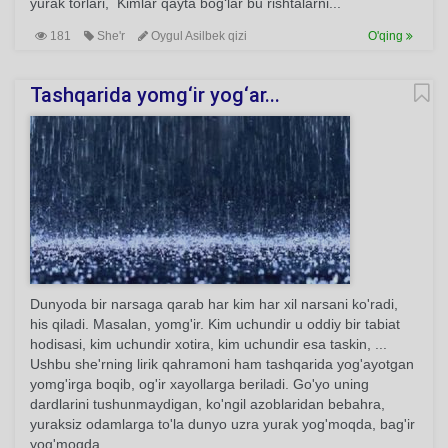
yurak torlari, Kimlar qayta bog‘lar bu rishtalarni...
181
She'r
Oygul Asilbek qizi
O'qing
Tashqarida yomg‘ir yog‘ar...
Dunyoda bir narsaga qarab har kim har xil narsani ko'radi,
his qiladi. Masalan, yomg'ir. Kim uchundir u oddiy bir tabiat
hodisasi, kim uchundir xotira, kim uchundir esa taskin, ...
Ushbu she'rning lirik qahramoni ham tashqarida yog'ayotgan
yomg'irga boqib, og'ir xayollarga beriladi. Go'yo uning
dardlarini tushunmaydigan, ko'ngil azoblaridan bebahra,
yuraksiz odamlarga to'la dunyo uzra yurak yog'moqda, bag'ir
yog'moqda...