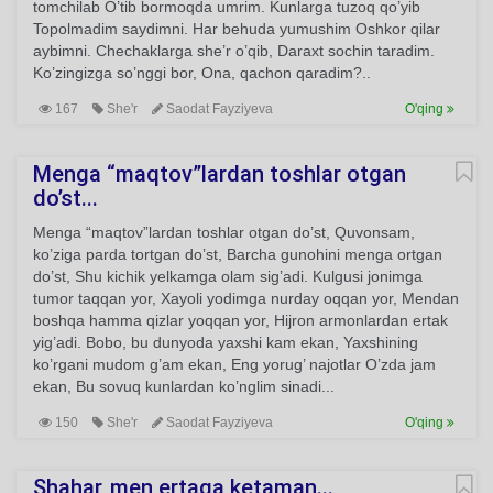
tomchilab O’tib bormoqda umrim. Kunlarga tuzoq qo’yib
Topolmadim saydimni. Har behuda yumushim Oshkor qilar
aybimni. Chechaklarga she’r o’qib, Daraxt sochin taradim.
Ko’zingizga so’nggi bor, Ona, qachon qaradim?..
167
She'r
Saodat Fayziyeva
O'qing
Menga “maqtov”lardan toshlar otgan
do’st...
Menga “maqtov”lardan toshlar otgan do’st, Quvonsam,
ko’ziga parda tortgan do’st, Barcha gunohini menga ortgan
do’st, Shu kichik yelkamga olam sig’adi. Kulgusi jonimga
tumor taqqan yor, Xayoli yodimga nurday oqqan yor, Mendan
boshqa hamma qizlar yoqqan yor, Hijron armonlardan ertak
yig’adi. Bobo, bu dunyoda yaxshi kam ekan, Yaxshining
ko’rgani mudom g’am ekan, Eng yorug’ najotlar O’zda jam
ekan, Bu sovuq kunlardan ko’nglim sinadi...
150
She'r
Saodat Fayziyeva
O'qing
Shahar, men ertaga ketaman...