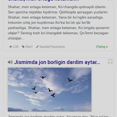
Shahar, men ertaga ketaman, Ko’changda qolmaydi izlarim.
Sen qancha niqoblar kiydirma- Qishloqda qoraygan yuzlarim.
Shahar, men ertaga ketaman, Yana bir ko’ngilni asrashga.
Imkonim ortiq jon kuydirmas Ko’ksi bo’sh qiz bo’lib
yashashga. Shahar, men ertaga ketaman, Ko’zingda qonarmi
ufqlar? Sening tosh ko’changdek tekismas, Qo’limni bezagan
chiziqlar...
135
She'r
Saodat Fayziyeva
O'qing
Jismimda jon borligin dardim aytar...
Jismimda jon borligin dardim aytar, Yaratgan der: "Haq so'zni