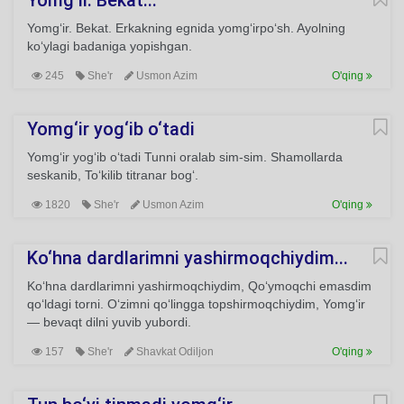
Yomg‘ir. Bekat...
Yomg‘ir. Bekat. Erkakning egnida yomg‘irpo‘sh. Ayolning
ko‘ylagi badaniga yopishgan.
245
She'r
Usmon Azim
O'qing
Yomg‘ir yog‘ib o‘tadi
Yomg‘ir yog‘ib o‘tadi Tunni oralab sim-sim. Shamollarda
seskanib, To‘kilib titranar bog‘.
1820
She'r
Usmon Azim
O'qing
Ko‘hna dardlarimni yashirmoqchiydim...
Ko‘hna dardlarimni yashirmoqchiydim, Qo‘ymoqchi emasdim
qo‘ldagi torni. O‘zimni qo‘lingga topshirmoqchiydim, Yomg‘ir
— bevaqt dilni yuvib yubordi.
157
She'r
Shavkat Odiljon
O'qing