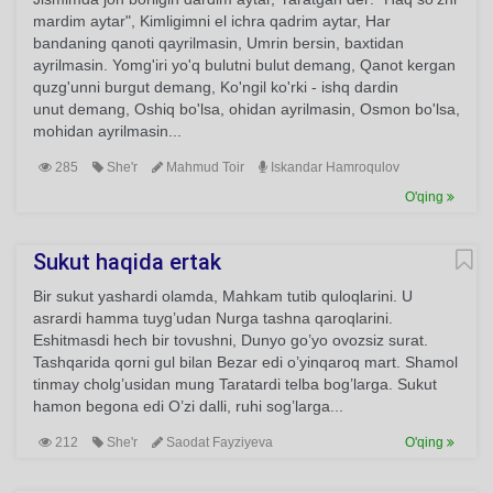
mardim aytar", Kimligimni el ichra qadrim aytar, Har
bandaning qanoti qayrilmasin, Umrin bersin, baxtidan
ayrilmasin. Yomg'iri yo'q bulutni bulut demang, Qanot kergan
quzg'unni burgut demang, Ko'ngil ko'rki - ishq dardin
unut demang, Oshiq bo'lsa, ohidan ayrilmasin, Osmon bo'lsa,
mohidan ayrilmasin...
285
She'r
Mahmud Toir
Iskandar Hamroqulov
O'qing
Sukut haqida ertak
Bir sukut yashardi olamda, Mahkam tutib quloqlarini. U
asrardi hamma tuyg’udan Nurga tashna qaroqlarini.
Eshitmasdi hech bir tovushni, Dunyo go’yo ovozsiz surat.
Tashqarida qorni gul bilan Bezar edi o’yinqaroq mart. Shamol
tinmay cholg’usidan mung Taratardi telba bog’larga. Sukut
hamon begona edi O’zi dalli, ruhi sog’larga...
212
She'r
Saodat Fayziyeva
O'qing