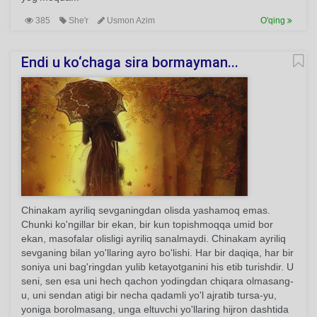
385
She'r
Usmon Azim
O'qing
Endi u ko‘chaga sira bormayman...
Chinakam ayriliq sevganingdan olisda yashamoq emas.
Chunki ko'ngillar bir ekan, bir kun topishmoqqa umid bor
ekan, masofalar olisligi ayriliq sanalmaydi. Chinakam ayriliq
sevganing bilan yo'llaring ayro bo'lishi. Har bir daqiqa, har bir
soniya uni bag'ringdan yulib ketayotganini his etib turishdir. U
seni, sen esa uni hech qachon yodingdan chiqara olmasang-
u, uni sendan atigi bir necha qadamli yo'l ajratib tursa-yu,
yoniga borolmasang, unga eltuvchi yo'llaring hijron dashtida