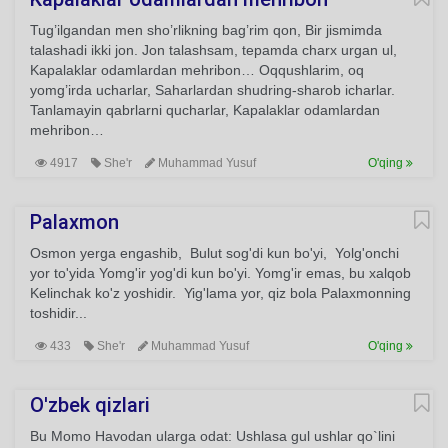
Tug’ilgandan men sho’rlikning bag’rim qon, Bir jismimda
talashadi ikki jon. Jon talashsam, tepamda charx urgan ul,
Kapalaklar odamlardan mehribon… Oqqushlarim, oq
yomg’irda ucharlar, Saharlardan shudring-sharob icharlar.
Tanlamayin qabrlarni qucharlar, Kapalaklar odamlardan
mehribon…
4917
She'r
Muhammad Yusuf
O'qing
Palaxmon
Osmon yerga engashib, Bulut sog'di kun bo'yi, Yolg'onchi
yor to'yida Yomg'ir yog'di kun bo'yi. Yomg'ir emas, bu xalqob
Kelinchak ko'z yoshidir. Yig'lama yor, qiz bola Palaxmonning
toshidir...
433
She'r
Muhammad Yusuf
O'qing
O'zbek qizlari
Bu Momo Havodan ularga odat: Ushlasa gul ushlar qo`lini