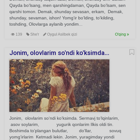
Qayda bo‘lsang, men qarshingdaman, Qayda bo‘lsam, sen
qarshi tomon. Demak, shunday sevasan, erkam, Demak,
shunday, sevaman, ishon! Yomg‘ir bo‘lding, to‘kilding,
toshding, Olovlarga aylanib yondim...
139
She'r
Oygul Asilbek qizi
O'qing
Jonim, olovlarim so'ndi ko'ksimda...
Jonim, olovlarim so‘ndi ko‘ksimda. Sermavj to‘lqinlarim,
asov soylarim, yugurik qonlarim Ilkis oldi tin.
Boshimda to‘plangan bulutlar, do‘llar, sovuq
yomg‘irlarim Ketmadi lekin. Jonim, yuragimday yondi