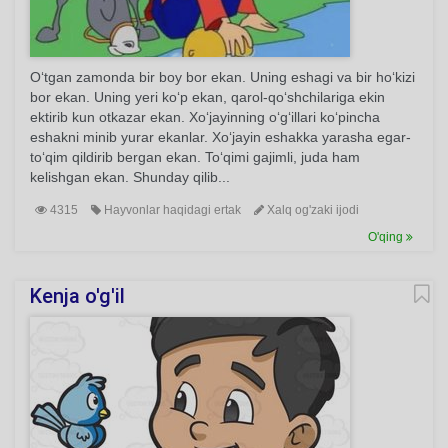
O‘tgan zamonda bir boy bor ekan. Uning eshagi va bir ho‘kizi
bor ekan. Uning yeri ko‘p ekan, qarol-qo‘shchilariga ekin
ektirib kun otkazar ekan. Xo‘jayinning o‘g‘illari ko‘pincha
eshakni minib yurar ekanlar. Xo‘jayin eshakka yarasha egar-
to‘qim qildirib bergan ekan. To‘qimi gajimli, juda ham
kelishgan ekan. Shunday qilib...
4315
Hayvonlar haqidagi ertak
Xalq og'zaki ijodi
O'qing
Kenja o'g'il