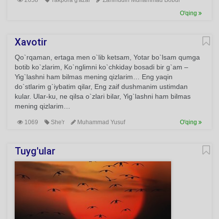
2658
Yakpora g'azal
Zahiriddin Muhammad Bobur
O'qing
Xavotir
Qo`rqaman, ertaga men o`lib ketsam, Yotar bo`lsam qumga
botib ko`zlarim, Ko`nglimni ko`chkiday bosadi bir g`am –
Yig`lashni ham bilmas mening qizlarim… Eng yaqin
do`stlarim g`iybatim qilar, Eng zaif dushmanim ustimdan
kular. Ular-ku, ne qilsa o`zlari bilar, Yig`lashni ham bilmas
mening qizlarim…
1069
She'r
Muhammad Yusuf
O'qing
Tuyg'ular