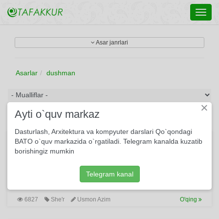
Toggl
navig
Asar janrlari
Asarlar
dushman
×
Ayti o`quv markaz
Dasturlash, Arxitektura va kompyuter darslari Qo`qondagi
O‘lgin deding — Yerga ko‘mding...
BATO o`quv markazida o`rgatiladi. Telegram kanalda kuzatib
borishingiz mumkin
O‘lgin deding — Yerga ko‘mding — Ildiz bo‘ldim. Ko‘kka
otding — yo‘q bo‘l deding — Yulduz bo‘ldim. Tilim kesding —
dilim aytdi — Rost kalima... Qiyin bo‘ldi senga sho‘rlik
Telegram kanal
Dushmanim-a!
6827
She'r
Usmon Azim
O'qing