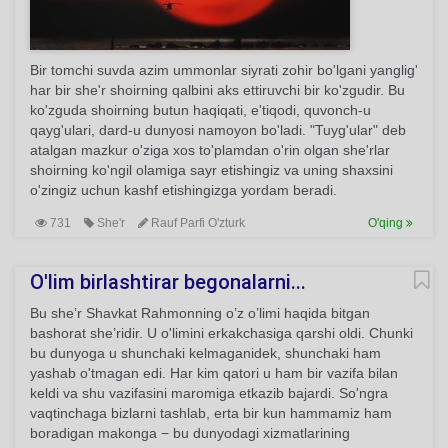
Bir tomchi suvda azim ummonlar siyrati zohir bo'lgani yanglig'
har bir she'r shoirning qalbini aks ettiruvchi bir ko'zgudir. Bu
ko'zguda shoirning butun haqiqati, e'tiqodi, quvonch-u
qayg'ulari, dard-u dunyosi namoyon bo'ladi. "Tuyg'ular" deb
atalgan mazkur o'ziga xos to'plamdan o'rin olgan she'rlar
shoirning ko'ngil olamiga sayr etishingiz va uning shaxsini
o'zingiz uchun kashf etishingizga yordam beradi.
731
She'r
Rauf Parfi O'zturk
O'qing
O'lim birlashtirar begonalarni...
Bu she’r Shavkat Rahmonning o’z o’limi haqida bitgan
bashorat she’ridir. U o'limini erkakchasiga qarshi oldi. Chunki
bu dunyoga u shunchaki kelmaganidek, shunchaki ham
yashab o'tmagan edi. Har kim qatori u ham bir vazifa bilan
keldi va shu vazifasini maromiga etkazib bajardi. So'ngra
vaqtinchaga bizlarni tashlab, erta bir kun hammamiz ham
boradigan makonga − bu dunyodagi xizmatlarining