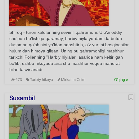
Shiroq - turon xalqlarining sevimli qahramoni. U o'zi oddiy
cho'pon bo'lishiga qaramay, harbiy hiyla yordamida butun
dushman qo'shinini yo'ldan adashtirib, o'z yurtini bosqinchilar
hujumidan himoya qilgan. Uning bu qahramonligi mashhur
tarixchi Polienning "Harbiy hiylalar" asarida ham keltirilgan
bo'lib, ushbu hikoyada ana shu mashhur voqea mahorat
bilan tasvirlanadi.
673
Tarixiy hikoya
Mirkarim Osim
O'qing
Susambil