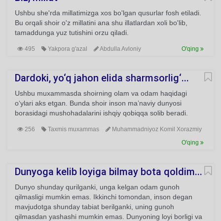
Ushbu she'rda millatimizga xos bo'lgan qusurlar fosh etiladi.
Bu orqali shoir o'z millatini ana shu illatlardan xoli bo'lib,
tamaddunga yuz tutishini orzu qiladi.
495
Yakpora g'azal
Abdulla Avloniy
O'qing
Dardoki, yo‘q jahon elida sharmsorlig‘...
Ushbu muxammasda shoirning olam va odam haqidagi
o‘ylari aks etgan. Bunda shoir inson ma’naviy dunyosi
borasidagi mushohadalarini ishqiy qobiqqa solib beradi.
256
Taxmis muxammas
Muhammadniyoz Komil Xorazmiy
O'qing
Dunyoga kelib loyiga bilmay bota qoldim...
Dunyo shunday qurilganki, unga kelgan odam gunoh
qilmasligi mumkin emas. Ikkinchi tomondan, inson degan
mavjudotga shunday tabiat berilganki, uning gunoh
qilmasdan yashashi mumkin emas. Dunyoning loyi borligi va