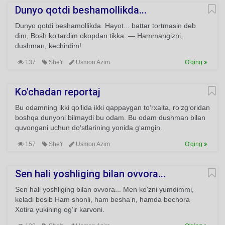
Dunyo qotdi beshamollikda...
Dunyo qotdi beshamollikda. Hayot... battar tortmasin deb
dim, Bosh ko‘tardim okopdan tikka: — Hammangizni,
dushman, kechirdim!
137
She'r
Usmon Azim
O'qing
Ko'chadan reportaj
Bu odamning ikki qo‘lida ikki qappaygan to‘rxalta, ro‘zg‘oridan
boshqa dunyoni bilmaydi bu odam. Bu odam dushman bilan
quvongani uchun do‘stlarining yonida g‘amgin.
157
She'r
Usmon Azim
O'qing
Sen hali yoshliging bilan ovvora...
Sen hali yoshliging bilan ovvora... Men ko‘zni yumdimmi,
keladi bosib Ham shonli, ham besha’n, hamda bechora
Xotira yukining og‘ir karvoni.