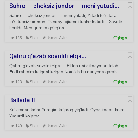
Sahro — cheksiz jondor — meni yutadi...
Sahro — cheksiz jondor — meni yutadi, Yгtadi to‘rt taraf —
to‘rt tubsiz ummon. Tunday fojiamni tunlar kutadi... Xavotir
horitdi. Men qurdim qo‘rg‘on.
135
She'r
Usmon Azim
O'qing
Qahru g‘azab sovrildi elga...
Qahru g‘azab sovrildi elga — Eldan uni qilmayman talab.
Endi rahmim kelgani kelgan Noto‘kis bu dunyoga qarab.
123
She'r
Usmon Azim
O'qing
Ballada II
Ko‘zimdan ko‘ra Yuragim ko‘proq yig‘ladi. Oyog‘imdan ko‘ra
Yugurdi ko‘proq...
149
She'r
Usmon Azim
O'qing