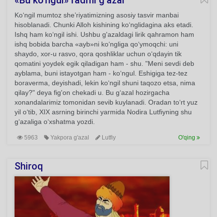
«Bu ko’ngul» radifli g'azal
Ko‘ngil mumtoz she’riyatimizning asosiy tasvir manbai
hisoblanadi. Chunki Alloh kishining ko‘nglidagina aks etadi.
Ishq ham ko‘ngil ishi. Ushbu g'azaldagi lirik qahramon ham
ishq bobida barcha «ayb»ni ko‘ngliga qo‘ymoqchi: uni
shaydo, xor-u rasvo, qora qoshliklar uchun o‘qdayin tik
qomatini yoydek egik qiladigan ham - shu. "Meni sevdi deb
ayblama, buni istayotgan ham - ko‘ngul. Eshigiga tez-tez
boraverma, deyishadi, lekin ko‘ngil shuni taqozo etsa, nima
qilay?" deya fig'on chekadi u. Bu g‘azal hozirgacha
xonandalarimiz tomonidan sevib kuylanadi. Oradan to‘rt yuz
yil o‘tib, XIX asrning birinchi yarmida Nodira Lutfiyning shu
g‘azaliga o‘xshatma yozdi.
5963
Yakpora g'azal
Lutfiy
O'qing
Shiroq