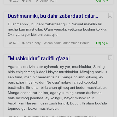
120
She'r
Usmon Azim
O'qing
Dushmanniki, bu dahr zabardast qilur…
Dushmanniki, bu dahr zabardast qilur, Naxvat mayidin bir
necha kun mast qilur. G‘am yemaki, yetkursa boshini ko‘kka,
Oxir yana yer kibi oni past qilur.
673
Xos ruboiy
Zahiriddin Muhammad Bobur
O'qing
“Mushkuldur” radifli g’azal
Agarchi sensizin sabr aylamak, ey yor, mushkuldur, Sening
birla chiqishmoqlik dag'i bisyor mushkuldur. Mizojing nozik-u
sen tund, men bir beadab telba, Sanga holimni qilmoq, ey
pari, izhor mushkuldur. Ne osig' nola-u faryod xobolud
baxtimdin, Bir unlar birla chun qilmoq ani bedor mushkuldur.
Manga osondurur bo‘lsa, agar yuz ming tuman dushman,
Vale bo‘lmoq jahonda, ey ko‘ngul, beyor mushkuldur.
Visolinkim tilarsen nozini xush tortg'il, Bobur, Ki olam bog'ida
topmoq guli bexor mushkuldur.