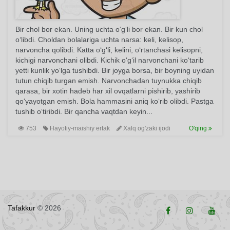
Bir chol bor ekan. Uning uchta o‘g‘li bor ekan. Bir kun chol
o‘libdi. Choldan bolalariga uchta narsa: keli, kelisop,
narvoncha qolibdi. Katta o‘g‘li, kelini, o‘rtanchasi kelisopni,
kichigi narvonchani olibdi. Kichik o‘g‘il narvonchani ko‘tarib
yetti kunlik yo‘lga tushibdi. Bir joyga borsa, bir boyning uyidan
tutun chiqib turgan emish. Narvonchadan tuynukka chiqib
qarasa, bir xotin hadeb har xil ovqatlarni pishirib, yashirib
qo‘yayotgan emish. Bola hammasini aniq ko‘rib olibdi. Pastga
tushib o‘tiribdi. Bir qancha vaqtdan keyin...
753
Hayotiy-maishiy ertak
Xalq og'zaki ijodi
O'qing
Tafakkur
© 2026