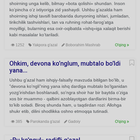
shoirning unga kelib, bilmay «bota qolishi» shundan. Inson
ko’pincha o’z ixtiyoriga zid yashaydi. Ushbu g'azalda ham
shoirning ishqi tavsifi barobarida dunyoning ishlari, jumladan,
tirikchilik tashvishlari, tan va ruhning rohat-farog’atga
moyilligi, bularning esa oxir-oqibatda «ishq»iga xalaqit berishi
kabi masalalar ko’tariladi.
1252
Yakpora g'azal
Boborahim Mashrab
O'qing
Ohkim, devona ko’nglum, mubtalo bo’ldi
yana...
Ushbu g'azal ham ishqiy-falsafiy mavzuda bitilgan bo'lib, u
"devona ko'ngli"ning yana ishq dardiga mubtalo bo'lganidan
yozg'irishdan boshlanadi, so'ngra shoir har bir baytda o'ziga
xos bir muammo - qalbini azoblayotgan dardlarini birma-bir
to'kib soladi. Biroq shunda ham, u taqdirdan rozi: Allohga
shukr etib, dilini shodlikka oshno etmoqqa tutinadi.
385
Parokanda g'azal
Gadoiy
O'qing