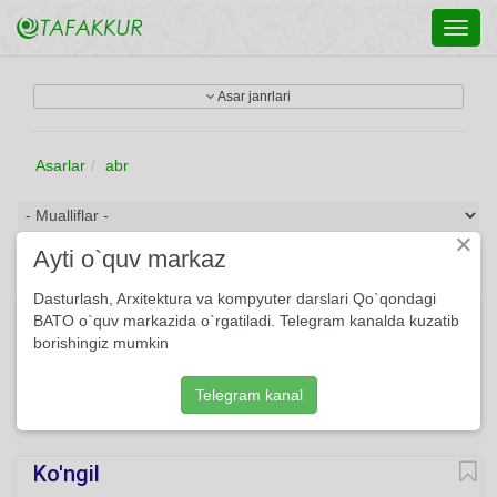
Toggl
navig
Asar janrlari
Asarlar
abr
×
Ayti o`quv markaz
Dasturlash, Arxitektura va kompyuter darslari Qo`qondagi
Saratonning samovatida...
BATO o`quv markazida o`rgatiladi. Telegram kanalda kuzatib
borishingiz mumkin
Saratonning samovatida Qovjiragan bir parcha abr, Dunyo —
quyosh otashgohida — Vujudini yoqar besabr...
Telegram kanal
629
She'r
Usmon Azim
O'qing
Ko'ngil