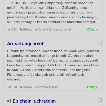
— Zulfi-i! Ho, Zulfiyaxon! Chiqaqoling, sevinchli xabar kep
qoldi! — Hozir, ona, hozir chiqaman. Zulfiyaning tovushi
qo‘ng‘iroqdek jaranglab chiqqan bo‘lsada, uning o‘zi hiyla
parishonxayol edi. Kundoshlarining yonida sir boy bermaydi,
shu bois qanday bo‘lmasin chehrasidan tabassum arimaydi.
993
Hikoya
Xurshid Do‘stmuhammad
O'qing
Arosatdagi arvoh
U manziliga etmasdan ulovdan tushdi va xuddi yayov yurishni
istaganday eski masjid tomonga jo‘nadi. O‘zicha birovdan
najot kutdi. Xayolida hozir mo‘‘jiza yuz beradiganday suyundi.
Lekin bu quvonch uzoqqa cho‘zilmadi. U temir panjara oldida
to‘xtadi. O‘zicha «Boshimizda bor savdo» deb ming‘irladi.
Picha vaqt atrofga alanglab turib qoldi, ko‘zlari keskin
o‘zgardi...
390
Hikoya
Shavkat Odiljon
O'qing
Bir cholni uchratdim