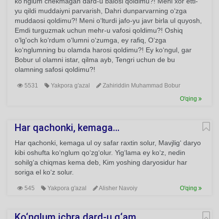
ko‘nglum chekmagan dard-u balosi qoldimu?! Meni xor etti-
yu qildi muddaiyni parvarish, Dahri dunparvarning o‘zga
muddaosi qoldimu?! Meni o‘lturdi jafo-yu javr birla ul quyosh,
Emdi turguzmak uchun mehr-u vafosi qoldimu?! Oshiq
o‘lg'och ko‘rdum o‘lumni o‘zumga, ey rafiq, O‘zga
ko‘nglumning bu olamda harosi qoldimu?! Ey ko‘ngul, gar
Bobur ul olamni istar, qilma ayb, Tengri uchun de bu
olamning safosi qoldimu?!
5531
Yakpora g'azal
Zahiriddin Muhammad Bobur
O'qing
Har qachonki, kemaga…
Har qachonki, kemaga ul oy safar raxtin solur, Mavjlig‘ daryo
kibi oshufta ko‘nglum qo‘zg‘olur. Yig‘lama ey ko‘z, nedin
sohilg‘a chiqmas kema deb, Kim yoshing daryosidur har
soriga el ko‘z solur.
545
Yakpora g'azal
Alisher Navoiy
O'qing
Ko‘nglum ichra dard-u g‘am…