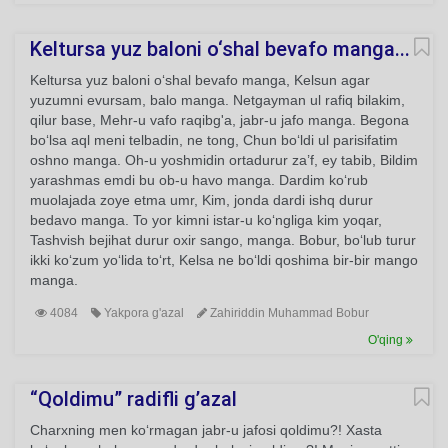
Keltursa yuz baloni o‘shal bevafo manga...
Keltursa yuz baloni o‘shal bevafo manga, Kelsun agar
yuzumni evursam, balo manga. Netgayman ul rafiq bilakim,
qilur base, Mehr-u vafo raqibg'a, jabr-u jafo manga. Begona
bo‘lsa aql meni telbadin, ne tong, Chun bo‘ldi ul parisifatim
oshno manga. Oh-u yoshmidin ortadurur za’f, ey tabib, Bildim
yarashmas emdi bu ob-u havo manga. Dardim ko‘rub
muolajada zoye etma umr, Kim, jonda dardi ishq durur
bedavo manga. To yor kimni istar-u ko‘ngliga kim yoqar,
Tashvish bejihat durur oxir sango, manga. Bobur, bo‘lub turur
ikki ko‘zum yo‘lida to‘rt, Kelsa ne bo‘ldi qoshima bir-bir mango
manga.
4084
Yakpora g'azal
Zahiriddin Muhammad Bobur
O'qing
“Qoldimu” radifli g’azal
Charxning men ko‘rmagan jabr-u jafosi qoldimu?! Xasta