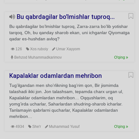
Bu qabrdagilar bo’lmishlar tuproq...
Bu qabrdagilar bo’lmishlar tuproq, Zarra-zarra bo’lib yotishar
tarqoq, Oh, bu qanday sharob ekan, uni ichganlar Qiyomatga
qadar es-hushdan avloq?
126
Xos ruboiy
Umar Xayyom
Behzod Muhammadkarimov
O'qing
Kapalaklar odamlardan mehribon
Tug’ilgandan men sho’rlikning bag’rim qon, Bir jismimda
talashadi ikki jon. Jon talashsam, tepamda charx urgan ul,
Kapalaklar odamlardan mehribon… Oqqushlarim, oq
yomg’irda ucharlar, Saharlardan shudring-sharob icharlar.
Tanlamayin qabrlarni qucharlar, Kapalaklar odamlardan
mehribon…
4934
She'r
Muhammad Yusuf
O'qing