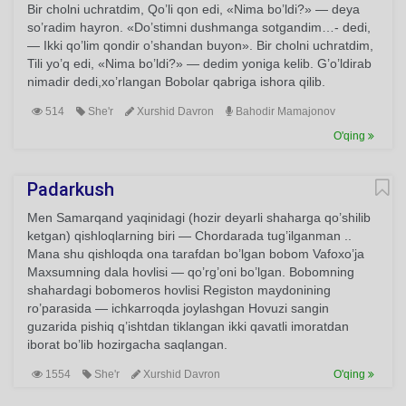
Bir cholni uchratdim, Qo’li qon edi, «Nima bo’ldi?» — deya
so’radim hayron. «Do’stimni dushmanga sotgandim…- dedi,
— Ikki qo’lim qondir o’shandan buyon». Bir cholni uchratdim,
Tili yo’q edi, «Nima bo’ldi?» — dedim yoniga kelib. G’o’ldirab
nimadir dedi,xo’rlangan Bobolar qabriga ishora qilib.
514
She'r
Xurshid Davron
Bahodir Mamajonov
O'qing
Padarkush
Men Samarqand yaqinidagi (hozir deyarli shaharga qo’shilib
ketgan) qishloqlarning biri — Chordarada tug’ilganman ..
Mana shu qishloqda ona tarafdan bo’lgan bobom Vafoxo’ja
Maxsumning dala hovlisi — qo’rg’oni bo’lgan. Bobomning
shahardagi bobomeros hovlisi Registon maydonining
ro’parasida — ichkarroqda joylashgan Hovuzi sangin
guzarida pishiq q’ishtdan tiklangan ikki qavatli imoratdan
iborat bo’lib hozirgacha saqlangan.
1554
She'r
Xurshid Davron
O'qing