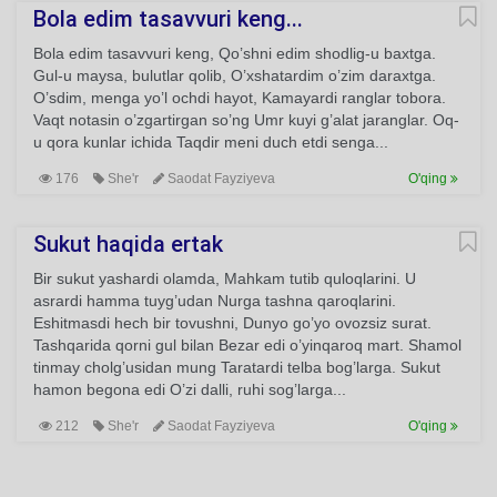
Bola edim tasavvuri keng...
Bola edim tasavvuri keng, Qo’shni edim shodlig-u baxtga.
Gul-u maysa, bulutlar qolib, O’xshatardim o’zim daraxtga.
O’sdim, menga yo’l ochdi hayot, Kamayardi ranglar tobora.
Vaqt notasin o’zgartirgan so’ng Umr kuyi g’alat jaranglar. Oq-
u qora kunlar ichida Taqdir meni duch etdi senga...
176
She'r
Saodat Fayziyeva
O'qing
Sukut haqida ertak
Bir sukut yashardi olamda, Mahkam tutib quloqlarini. U
asrardi hamma tuyg’udan Nurga tashna qaroqlarini.
Eshitmasdi hech bir tovushni, Dunyo go’yo ovozsiz surat.
Tashqarida qorni gul bilan Bezar edi o’yinqaroq mart. Shamol
tinmay cholg’usidan mung Taratardi telba bog’larga. Sukut
hamon begona edi O’zi dalli, ruhi sog’larga...
212
She'r
Saodat Fayziyeva
O'qing