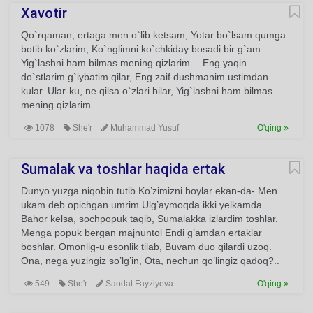
Xavotir
Qo`rqaman, ertaga men o`lib ketsam, Yotar bo`lsam qumga
botib ko`zlarim, Ko`nglimni ko`chkiday bosadi bir g`am –
Yig`lashni ham bilmas mening qizlarim… Eng yaqin
do`stlarim g`iybatim qilar, Eng zaif dushmanim ustimdan
kular. Ular-ku, ne qilsa o`zlari bilar, Yig`lashni ham bilmas
mening qizlarim…
1078
She'r
Muhammad Yusuf
O'qing
Sumalak va toshlar haqida ertak
Dunyo yuzga niqobin tutib Ko’zimizni boylar ekan-da- Men
ukam deb opichgan umrim Ulg’aymoqda ikki yelkamda.
Bahor kelsa, sochpopuk taqib, Sumalakka izlardim toshlar.
Menga popuk bergan majnuntol Endi g’amdan ertaklar
boshlar. Omonlig-u esonlik tilab, Buvam duo qilardi uzoq.
Ona, nega yuzingiz so’lg’in, Ota, nechun qo’lingiz qadoq?..
549
She'r
Saodat Fayziyeva
O'qing