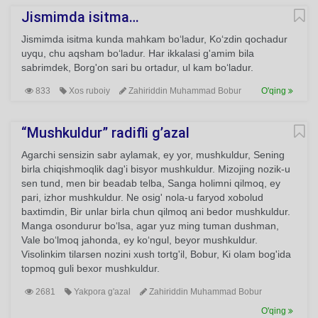
Jismimda isitma…
Jismimda isitma kunda mahkam bo‘ladur, Ko‘zdin qochadur
uyqu, chu aqsham bo‘ladur. Har ikkalasi g'amim bila
sabrimdek, Borg'on sari bu ortadur, ul kam bo‘ladur.
833
Xos ruboiy
Zahiriddin Muhammad Bobur
O'qing
“Mushkuldur” radifli g’azal
Agarchi sensizin sabr aylamak, ey yor, mushkuldur, Sening
birla chiqishmoqlik dag'i bisyor mushkuldur. Mizojing nozik-u
sen tund, men bir beadab telba, Sanga holimni qilmoq, ey
pari, izhor mushkuldur. Ne osig' nola-u faryod xobolud
baxtimdin, Bir unlar birla chun qilmoq ani bedor mushkuldur.
Manga osondurur bo‘lsa, agar yuz ming tuman dushman,
Vale bo‘lmoq jahonda, ey ko‘ngul, beyor mushkuldur.
Visolinkim tilarsen nozini xush tortg'il, Bobur, Ki olam bog'ida
topmoq guli bexor mushkuldur.
2681
Yakpora g'azal
Zahiriddin Muhammad Bobur
O'qing