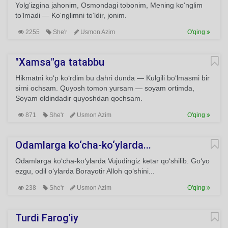
Yolg‘izgina jahonim, Osmondagi tobonim, Mening ko‘nglim
to‘lmadi — Ko‘nglimni to‘ldir, jonim.
2255
She'r
Usmon Azim
O'qing
"Xamsa"ga tatabbu
Hikmatni ko‘p ko‘rdim bu dahri dunda — Kulgili bo‘lmasmi bir
sirni ochsam. Quyosh tomon yursam — soyam ortimda,
Soyam oldindadir quyoshdan qochsam.
871
She'r
Usmon Azim
O'qing
Odamlarga ko‘cha-ko‘ylarda...
Odamlarga ko‘cha-ko‘ylarda Vujudingiz ketar qo‘shilib. Go‘yo
ezgu, odil o‘ylarda Borayotir Alloh qo‘shini...
238
She'r
Usmon Azim
O'qing
Turdi Farog'iy