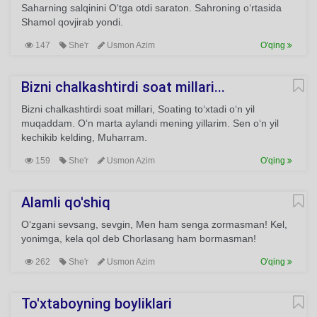
Saharning salqinini O‘tga otdi saraton. Sahroning o‘rtasida
Shamol qovjirab yondi.
147
She'r
Usmon Azim
O'qing
Bizni chalkashtirdi soat millari...
Bizni chalkashtirdi soat millari, Soating to‘xtadi o‘n yil
muqaddam. O‘n marta aylandi mening yillarim. Sen o‘n yil
kechikib kelding, Muharram.
159
She'r
Usmon Azim
O'qing
Alamli qo'shiq
O‘zgani sevsang, sevgin, Men ham senga zormasman! Kel,
yonimga, kela qol deb Chorlasang ham bormasman!
262
She'r
Usmon Azim
O'qing
To'xtaboyning boyliklari