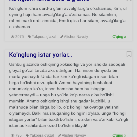
Ko‘nglum ichra dard-u g‘am avvalg‘ilarg‘a o‘xshamas, Kim, ul
oyning hajri ham avvalg‘ilarg‘a o‘xshamas. Ne sitamkim,
rahmi maxfi erdi zimnida, Emdi qilsa har sitam, avvalg‘ilarg‘a
o‘xshamas.
2975
Yakpora g'azal
Alisher Navoiy
O'qing
Ko‘nglung istar yorlar…
Ushbu g’azalda oshiqning xokisorligi va yor ishqida sadoqati
g’oyat go’zal tarzda aks ettirilgan. Ha, inson dunyoda bir
marta yashaydi. Unda har kim ko’ngli istagan inson bilan
birga bo’lishni orzu qiladi. Ammo hayotning beshafqat
qonunlariga ko’ra, inson hamisha ham bu istagiga
yetavermaydi – unga bu yo’lda ko’p narsa g’ov bo’lishi
mumkin. Ammo oshiqning ishqi shu qadar kuchliki, u
ma’shuqa bilan birga bo’lib, o’z ko’ngil halovatiga yetishni
o’ylamaydi. Balki ma’shuqaning ko’nglini o’ylab, unga “ko’ngli
istagan yorlar” bilan baxtli bo’lishni, o’zidan va o’zi kabi ko’ngli
istamas kishilardan ozod bo’lishni tilaydi!
795
Yakpora g'azal
Alisher Navoiy
O'qing