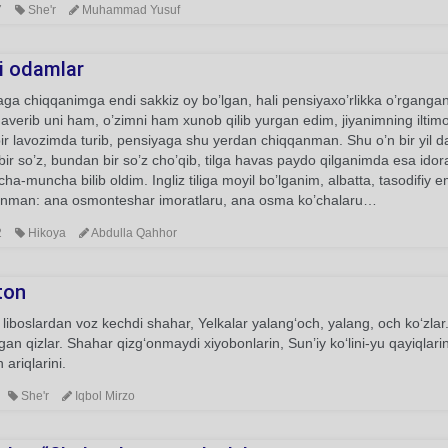
7
She'r
Muhammad Yusuf
i odamlar
ga chiqqanimga endi sakkiz oy bo’lgan, hali pensiyaxo’rlikka o’rganga
averib uni ham, o’zimni ham xunob qilib yurgan edim, jiyanimning iltimo
bir lavozimda turib, pensiyaga shu yerdan chiqqanman. Shu o’n bir yil 
ir so’z, bundan bir so’z cho’qib, tilga havas paydo qilganimda esa idora 
uncha-muncha bilib oldim. Ingliz tiliga moyil bo’lganim, albatta, tasodifiy 
anman: ana osmonteshar imoratlaru, ana osma ko’chalaru…
2
Hikoya
Abdulla Qahhor
ton
 liboslardan voz kechdi shahar, Yelkalar yalang‘och, yalang, och ko‘zlar.
gan qizlar. Shahar qizg‘onmaydi xiyobonlarin, Sun’iy ko‘lini-yu qayiqlar
 ariqlarini.
She'r
Iqbol Mirzo