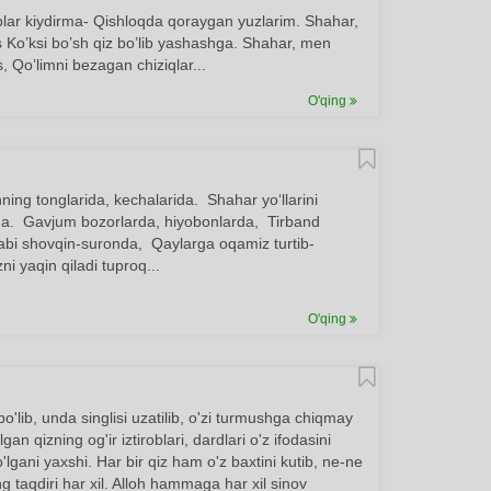
ar kiydirma- Qishloqda qoraygan yuzlarim. Shahar,
 Ko’ksi bo’sh qiz bo’lib yashashga. Shahar, men
Qo’limni bezagan chiziqlar...
O'qing
g tonglarida, kechalarida. Shahar yo‘llarini
rida. Gavjum bozorlarda, hiyobonlarda, Tirband
abi shovqin-suronda, Qaylarga oqamiz turtib-
ni yaqin qiladi tuproq...
O'qing
'lib, unda singlisi uzatilib, o'zi turmushga chiqmay
n qizning og'ir iztiroblari, dardlari o'z ifodasini
'lgani yaxshi. Har bir qiz ham o'z baxtini kutib, ne-ne
aqdiri har xil. Alloh hammaga har xil sinov