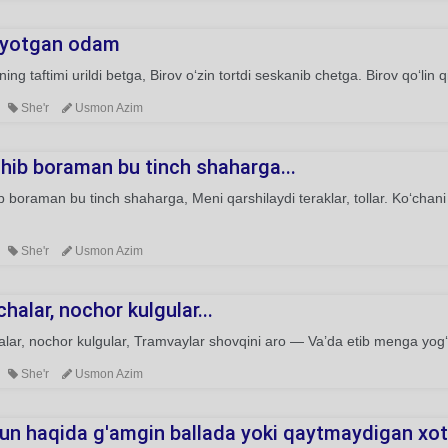
yotgan odam
ing taftimi urildi betga, Birov o‘zin tortdi seskanib chetga. Birov qo‘lin qil
She'r
Usmon Azim
hib boraman bu tinch shaharga...
 boraman bu tinch shaharga, Meni qarshilaydi teraklar, tollar. Ko‘chan
She'r
Usmon Azim
halar, nochor kulgular...
lar, nochor kulgular, Tramvaylar shovqini aro — Va’da etib menga yog‘
She'r
Usmon Azim
un haqida g'amgin ballada yoki qaytmaydigan xoti