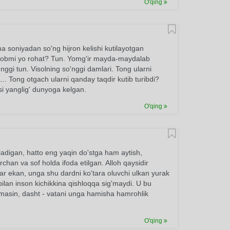
O'qing
a soniyadan so'ng hijron kelishi kutilayotgan
Azobmi yo rohat? Tun. Yomg'ir mayda-maydalab
ggi tun. Visolning so'nggi damlari. Tong ularni
.. Tong otgach ularni qanday taqdir kutib turibdi?
si yanglig' dunyoga kelgan.
O'qing
ladigan, hatto eng yaqin do'stga ham aytish,
irchan va sof holda ifoda etilgan. Alloh qaysidir
rar ekan, unga shu dardni ko'tara oluvchi ulkan yurak
ilan inson kichikkina qishloqqa sig'maydi. U bu
asin, dasht - vatani unga hamisha hamrohlik
O'qing