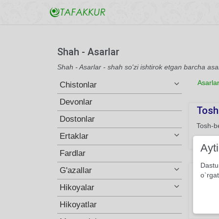
Shah - Asarlar
Shah - Asarlar - shah so'zi ishtirok etgan barcha asa
Asarla
Chistonlar
Devonlar
Tosh
Dostonlar
Tosh-be
Ertaklar
413
Ayt
Fardlar
Dastu
Xayr-
G'azallar
o`rgat
Xayr-x
Hikoyalar
bo‘lib...
Hikoyatlar
171