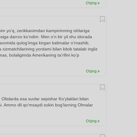
O'qing
nim yo’q, zerikkanimdan kampirimning ishlariga
siga darrov ko’ndim. Men o’n bir yil shu idorada
davomida qulog’imga kirgan kalimalar o’rnashib,
xizmatchilarining yordami bilan kitob tatalab ingliz
emas, bolaligimda Amerikaning ta’rifini ko’p
O'qing
 Olislarda esa suvlar sepishar Ko‘ylaklari bilan
ini. Ammo dil qo‘msaydi sokin bog‘larning Olmalar
O'qing