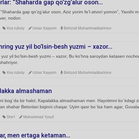
lar: “Shaharda gap qo’zg’alur oson...
 “Shaharda gap qo’zg’alur oson, Aziz yorim fe’l-atvori yomon”, Yaxshi 
ver, nodon.
Xos ruboiy
Umar Xayyom
Behzod Muhammadkarimov
ing yuz yil bo’lsin-besh yuzmi – xazor...
yuz yil bo’lsin-besh yuzmi – xazor, Bu ko’hna saroydan ketasen nochor, 
shahriyor.
Xos ruboiy
Umar Xayyom
Behzod Muhammadkarimov
lakka almashaman
mni bog`da bir halol, Kapalakka almashaman men. Hayotimni ko`kdagi 
gan shahar Betonlari biqinni chaqar. Uyim qasr bo`lsa ham agar, Guva
She'r
Muhammad Yusuf
ar, men ertaga ketaman...