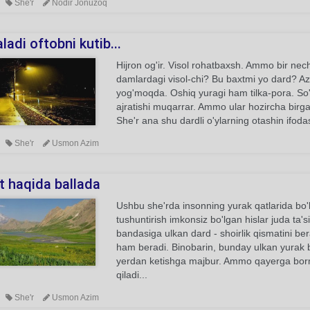
She'r
Nodir Jonuzoq
ladi oftobni kutib...
Hijron og'ir. Visol rohatbaxsh. Ammo bir nech
damlardagi visol-chi? Bu baxtmi yo dard? 
yog'moqda. Oshiq yuragi ham tilka-pora. So'n
ajratishi muqarrar. Ammo ular hozircha birga.
She'r ana shu dardli o'ylarning otashin ifoda
She'r
Usmon Azim
t haqida ballada
Ushbu she'rda insonning yurak qatlarida bo'
tushuntirish imkonsiz bo'lgan hislar juda ta's
bandasiga ulkan dard - shoirlik qismatini be
ham beradi. Binobarin, bunday ulkan yurak b
yerdan ketishga majbur. Ammo qayerga borm
qiladi...
She'r
Usmon Azim