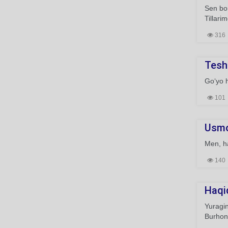
Sen bor
Tillari
316
Tesh
Go‘yo h
101
Usmo
Men, ha
140
Haqi
Yuragin
Burhonn