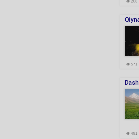
208
Qiyna
571
Dash
491