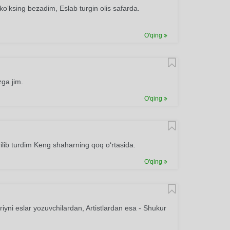
o‘ksing bezadim, Eslab turgin olis safarda.
O'qing
zga jim.
O'qing
lib turdim Keng shaharning qoq o‘rtasida.
O'qing
yni eslar yozuvchilardan, Artistlardan esa - Shukur