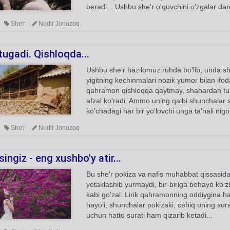
beradi... Ushbu she'r o'quvchini o'zgalar dar
She'r
Nodir Jonuzoq
ugadi. Qishloqda...
Ushbu she'r hazilomuz ruhda bo'lib, unda sh
yigitning kechinmalari nozik yumor bilan ifod
qahramon qishloqqa qaytmay, shahardan turib,
afzal ko'radi. Ammo uning qalbi shunchalar s
ko'chadagi har bir yo'lovchi unga ta'nali nig
She'r
Nodir Jonuzoq
ingiz - eng xushbo'y atir...
Bu she'r pokiza va nafis muhabbat qissasida
yetaklashib yurmaydi, bir-biriga behayo ko'z
kabi go'zal. Lirik qahramonning oddiygina ha
hayoli, shunchalar pokizaki, oshiq uning sur
uchun hatto surati ham qizarib ketadi...