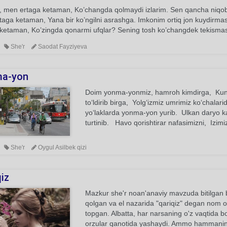
, men ertaga ketaman, Ko’changda qolmaydi izlarim. Sen qancha niqobl
aga ketaman, Yana bir ko’ngilni asrashga. Imkonim ortiq jon kuydirmas
ketaman, Ko’zingda qonarmi ufqlar? Sening tosh ko’changdek tekismas, 
She'r
Saodat Fayziyeva
a-yon
Doim yonma-yonmiz, hamroh kimdirga, Kunnin
to‘ldirib birga, Yolg‘izmiz umrimiz ko‘chala
yo‘laklarda yonma-yon yurib. Ulkan daryo k
turtinib. Havo qorishtirar nafasimizni, Izimiz
She'r
Oygul Asilbek qizi
iz
Mazkur she'r noan'anaviy mavzuda bitilgan bo
qolgan va el nazarida "qariqiz" degan nom olga
topgan. Albatta, har narsaning o'z vaqtida bo
orzular qanotida yashaydi. Ammo hammaning t