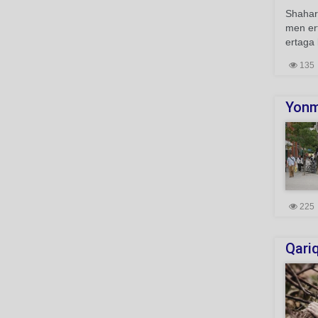
Shahar
men ert
ertaga 
135
Yonm
225
Qariq