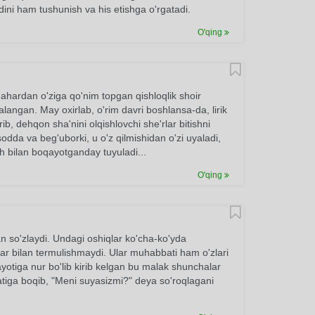
dini ham tushunish va his etishga o'rgatadi.
O'qing
ahardan o'ziga qo'nim topgan qishloqlik shoir
alangan. May oxirlab, o'rim davri boshlansa-da, lirik
 dehqon sha'nini olqishlovchi she'rlar bitishni
odda va beg'uborki, u o'z qilmishidan o'zi uyaladi,
oh bilan boqayotganday tuyuladi...
O'qing
n so'zlaydi. Undagi oshiqlar ko'cha-ko'yda
lar bilan termulishmaydi. Ular muhabbati ham o'zlari
yotiga nur bo'lib kirib kelgan bu malak shunchalar
atiga boqib, "Meni suyasizmi?" deya so'roqlagani