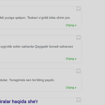
di yuziga qalqon, Teskari o‘grildi bitta shirin jon.
O'qing
i uyg‘otib sokin saharda Qaygadir boradi saharxez
O'qing
dular, Yuragimda sen bo‘lding paydo.
O'qing
ralar haqida she'r