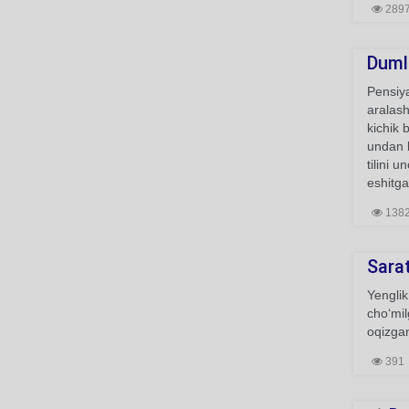
289
Duml
Pensiya
aralash
kichik 
undan b
tilini 
eshitg
138
Sara
Yenglik
cho‘mil
oqizgan
391