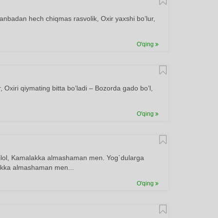
manbadan hech chiqmas rasvolik, Oxir yaxshi bo’lur,
O'qing
Oxiri qiymating bitta bo’ladi – Bozorda gado bo’l,
O'qing
zilol, Kamalakka almashaman men. Yog`dularga
lakka almashaman men...
O'qing