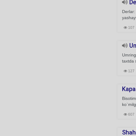
Der
Derlar:
yashay
107
Umr
Umring 
taxtda 
127
Kapa
Bisoti
ko`mil
607
Shah