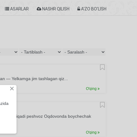
ASARLAR
NASHR QILISH
A'ZO BO'LISH
dan — Yelkamga jim tashlagan qiz...
×
O'qing
azida
n menga chiqadi peshvoz Oqdovonda boychechak
O'qing