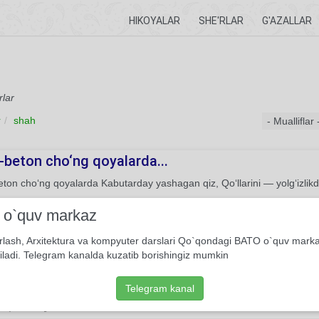
HIKOYALAR
SHE'RLAR
G'AZALLAR
rlar
r
shah
-beton cho‘ng qoyalarda...
ton cho‘ng qoyalarda Kabutarday yashagan qiz, Qo‘llarini — yolg‘izlik
She'r
Usmon Azim
i o`quv markaz
rlash, Arxitektura va kompyuter darslari Qo`qondagi BATO o`quv mark
xo‘sh yo‘q — jo‘nayman bexos...
iladi. Telegram kanalda kuzatib borishingiz mumkin
o‘sh yo‘q — jo‘nayman bexos Sog‘inchning hur so‘ziga ko‘nib. Boysu
Telegram kanal
She'r
Usmon Azim