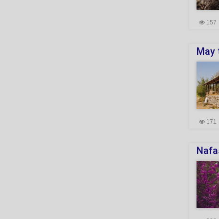
157
May t
171
Nafas