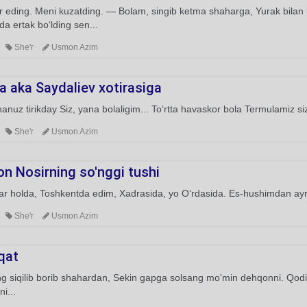
 eding. Meni kuzatding. — Bolam, singib ketma shaharga, Yurak bilan k
mda ertak bo‘lding sen...
She'r
Usmon Azim
a aka Saydaliev xotirasiga
anuz tirikday Siz, yana bolaligim... To‘rtta havaskor bola Termulamiz si
She'r
Usmon Azim
n Nosirning so'nggi tushi
r holda, Toshkentda edim, Xadrasida, yo O‘rdasida. Es-hushimdan ayri
She'r
Usmon Azim
qat
g siqilib borib shahardan, Sekin gapga solsang mo'min dehqonni. Qodiri
i...