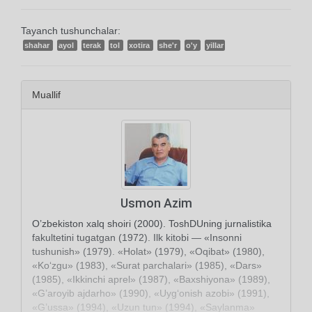
Tayanch tushunchalar:
shahar
ayol
terak
tol
xotira
she'r
o'y
yillar
Muallif
Usmon Azim
O’zbekiston xalq shoiri (2000). ToshDUning jurnalistika
fakultetini tugatgan (1972). Ilk kitobi — «Insonni
tushunish» (1979). «Holat» (1979), «Oqibat» (1980),
«Ko‘zgu» (1983), «Surat parchalari» (1985), «Dars»
(1985), «Ikkinchi aprel» (1987), «Baxshiyona» (1989),
«G’aroyib ajdarho» (1990), «Uyg‘onish azobi» (1991),
«G’ussa» (1994), «Uzun tun» (1994), «Saylanma»