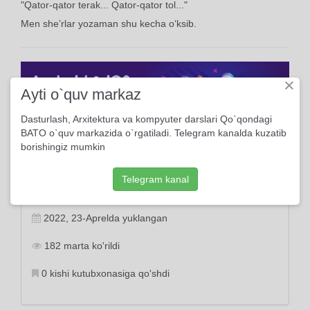
"Qator-qator terak... Qator-qator tol..."
Men she’rlar yozaman shu kecha o‘ksib.
×
Ayti o`quv markaz
Dasturlash, Arxitektura va kompyuter darslari Qo`qondagi
BATO o`quv markazida o`rgatiladi. Telegram kanalda kuzatib
borishingiz mumkin
Telegram kanal
Ma'lumot
2022, 23-Aprelda yuklangan
182 marta ko'rildi
0 kishi kutubxonasiga qo'shdi