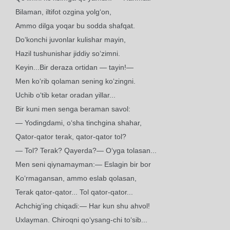
Bilaman, iltifot ozgina yolg‘on,
Ammo dilga yoqar bu sodda shafqat.
Do‘konchi juvonlar kulishar mayin,
Hazil tushunishar jiddiy so‘zimni.
Keyin...Bir deraza ortidan — tayin!—
Men ko‘rib qolaman sening ko‘zingni.
Uchib o‘tib ketar oradan yillar...
Bir kuni men senga beraman savol:
— Yodingdami, o‘sha tinchgina shahar,
Qator-qator terak, qator-qator tol?
— Tol? Terak? Qayerda?— O‘yga tolasan...
Men seni qiynamayman:— Eslagin bir bor
Ko‘rmagansan, ammo eslab qolasan,
Terak qator-qator... Tol qator-qator...
Achchig‘ing chiqadi:— Har kun shu ahvol!
Uxlayman. Chiroqni qo‘ysang-chi to‘sib...