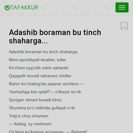
Toggl
navig
Adashib boraman bu tinch
shaharga...
Adashib boraman bu tinch shaharga,
Meni qarshilaydi teraklar, tollar.
Ko‘chani uyg‘otib sokin saharda
Qaygadir boradi saharxez chollar.
Bahor ko‘chabog‘da aylanar sinchkov —
Yashashga kim qobil?— o‘tkazar ko‘rik.
Qurigan olmani kesadi birov,
Shundoq ko‘z oldimda gullaydi o‘rik.
Yolg‘iz choy ichaman.
— Keling, ey mehmon!
Qo‘limni ko‘ksimga qo‘yaman: — Rahmat!