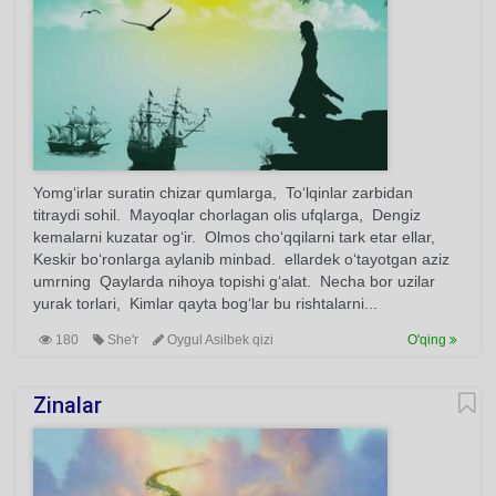
Yomg‘irlar suratin chizar qumlarga, To‘lqinlar zarbidan
titraydi sohil. Mayoqlar chorlagan olis ufqlarga, Dengiz
kemalarni kuzatar og‘ir. Olmos cho‘qqilarni tark etar ellar,
Keskir bo‘ronlarga aylanib minbad. ellardek o‘tayotgan aziz
umrning Qaylarda nihoya topishi g‘alat. Necha bor uzilar
yurak torlari, Kimlar qayta bog‘lar bu rishtalarni...
180
She'r
Oygul Asilbek qizi
O'qing
Zinalar