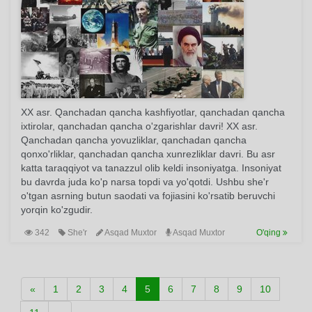
XX asr. Qanchadan qancha kashfiyotlar, qanchadan qancha
ixtirolar, qanchadan qancha o'zgarishlar davri! XX asr.
Qanchadan qancha yovuzliklar, qanchadan qancha
qonxo'rliklar, qanchadan qancha xunrezliklar davri. Bu asr
katta taraqqiyot va tanazzul olib keldi insoniyatga. Insoniyat
bu davrda juda ko'p narsa topdi va yo'qotdi. Ushbu she'r
o'tgan asrning butun saodati va fojiasini ko'rsatib beruvchi
yorqin ko'zgudir.
342
She'r
Asqad Muxtor
Asqad Muxtor
O'qing
«
1
2
3
4
5
6
7
8
9
10