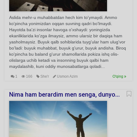
Aslida mehr-u muhabbatdan hech kim to'ymaydi. Ammo
ko'pincha yonimizdan oqqan suvning qadri bo'lmaydi.
Hayotda ba'zi insonlar havoga o'xshaydi: yoningizda
ekanliklarida ko'zga ilmaysiz, ammo ularsiz bir daqiqa ham
yasholmaysiz. Buyuk qalb sohiblarida tuyg'ular ham ulug'vor
bo'ladi: buyuk muhabbat, buyuk g'urur, buyuk andisha. Biroq
ko'pincha bu baland g'urur shamollarida pokiza ishq olis-
olislarga uchib ketadi va insonning buyuk qalbi ham
maydalashib, kuni oddiy munosabatlarga qoladi...
1
166
She'r
Usmon Azim
O'qing
Nima ham berardim men senga, dunyo...