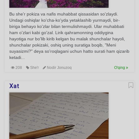
Bu she'r pokiza va nafis muhabbat qissasidan so'zlaydi.
Undagi oshiqlar ko'cha-ko'yda yetaklashib yurmaydi, bir-
biriga behayo ko'zlar bilan termulishmaydi. Ular muhabbati
ham o'zlari kabi go'zal. Lirik qahramonning oddiygina
hayotiga nur bo'lib kirib kelgan bu malak shunchalar hayoli,
shunchalar pokizaki, oshiq uning suratiga boqib, "Meni
suyasizmi?" deya so'roqlagani uchun hatto surati ham qizarib
ketadi...
208
She'r
Nodir Jonuzoq
O'qing
Xat