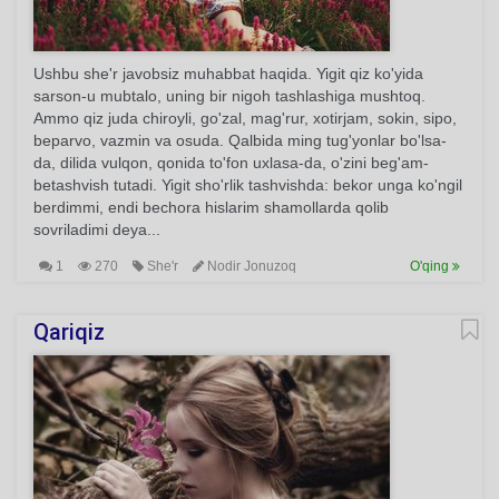
Ushbu she'r javobsiz muhabbat haqida. Yigit qiz ko'yida
sarson-u mubtalo, uning bir nigoh tashlashiga mushtoq.
Ammo qiz juda chiroyli, go'zal, mag'rur, xotirjam, sokin, sipo,
beparvo, vazmin va osuda. Qalbida ming tug'yonlar bo'lsa-
da, dilida vulqon, qonida to'fon uxlasa-da, o'zini beg'am-
betashvish tutadi. Yigit sho'rlik tashvishda: bekor unga ko'ngil
berdimmi, endi bechora hislarim shamollarda qolib
sovriladimi deya...
1
270
She'r
Nodir Jonuzoq
O'qing
Qariqiz