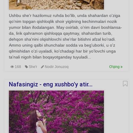
Ushbu she'r hazilomuz ruhda bo'lib, unda shahardan o'ziga
qo'nim topgan qishloqlik shoir yigitning kechinmalari nozik
yumor bilan ifodalangan. May oxirlab, o'rim davri boshlansa-
da, lirik qahramon qishloqqa qaytmay, shahardan turib,
dehqon sha'nini olqishlovchi she'rlar bitishni afzal ko'radi.
Ammo uning qalbi shunchalar sodda va beg'uborki, u o'z
qilmishidan o'zi uyaladi, ko'chadagi har bir yo'lovchi unga
ta'nali nigoh bilan boqayotganday tuyuladi...
168
She'r
Nodir Jonuzoq
O'qing
Nafasingiz - eng xushbo'y atir...