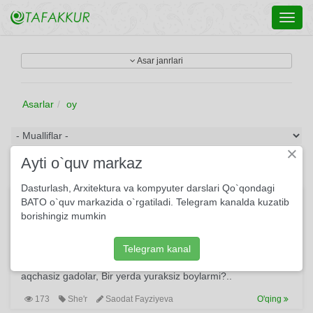
Toggl
navig
Asar janrlari
Asarlar
oy
×
Ayti o`quv markaz
Dasturlash, Arxitektura va kompyuter darslari Qo`qondagi
Tong otdi. Ko’chaning bag’rida...
BATO o`quv markazida o`rgatiladi. Telegram kanalda kuzatib
borishingiz mumkin
Tong otdi. Ko’chaning bag’rida Odamlar yuradi o’zicha.
Hayotni mo’ltirab kuzatar Daraxtda o’tirgan musicha. Kim
daydi yellardek kezinar, Kim ko’zdan ma’nolar o’qiydi.
Telegram kanal
Musicha daraxtda o’tirib, Ming turli falsafa to’qiydi. Bir yerda
aqchasiz gadolar, Bir yerda yuraksiz boylarmi?..
173
She'r
Saodat Fayziyeva
O'qing