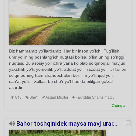
Biz hammamiz yo'llardamiz. Har bir inson yo'lchi. Tug'ilish
umr yo'lining boshlang'ich nuqtasi bo'lsa, o'lim uning so'nggi
nuqtasi. Bu asosiy yo'l ichra yana ko'plab so'qmoqlar mavjud:
yaxshilik yo'li, yomonlik yo'li, adolat yo'li, razolat yo'li... Har bir
so'qmoqning ham shahobchalari bor: ilm yo'li, ijod yo'li,
san'at yo'li... Xullas, bu she'r yo'l haqida bitilgan go'zal
asardir.
643
She'r
Asqad Muxtor
Faxriddin Shamsimatov
O'qing
Bahor toshqinidek maysa mavj urar...