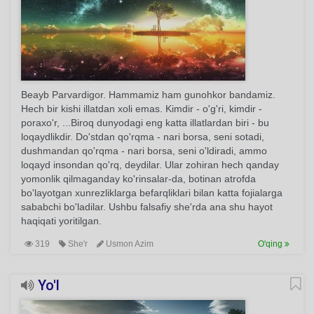
Beayb Parvardigor. Hammamiz ham gunohkor bandamiz.
Hech bir kishi illatdan xoli emas. Kimdir - o'g'ri, kimdir -
poraxo'r, ...Biroq dunyodagi eng katta illatlardan biri - bu
loqaydlikdir. Do'stdan qo'rqma - nari borsa, seni sotadi,
dushmandan qo'rqma - nari borsa, seni o'ldiradi, ammo
loqayd insondan qo'rq, deydilar. Ular zohiran hech qanday
yomonlik qilmaganday ko'rinsalar-da, botinan atrofda
bo'layotgan xunrezliklarga befarqliklari bilan katta fojialarga
sababchi bo'ladilar. Ushbu falsafiy she'rda ana shu hayot
haqiqati yoritilgan.
319
She'r
Usmon Azim
O'qing
Yo'l