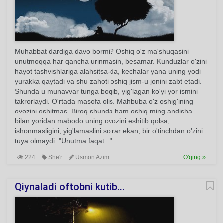
Muhabbat dardiga davo bormi? Oshiq o'z ma'shuqasini
unutmoqqa har qancha urinmasin, besamar. Kunduzlar o'zini
hayot tashvishlariga alahsitsa-da, kechalar yana uning yodi
yurakka qaytadi va shu zahoti oshiq jism-u jonini zabt etadi.
Shunda u munavvar tunga boqib, yig'lagan ko'yi yor ismini
takrorlaydi. O'rtada masofa olis. Mahbuba o'z oshig'ining
ovozini eshitmas. Biroq shunda ham oshiq ming andisha
bilan yoridan mabodo uning ovozini eshitib qolsa,
ishonmasligini, yig'lamaslini so'rar ekan, bir o'tinchdan o'zini
tuya olmaydi: "Unutma faqat..."
224
She'r
Usmon Azim
O'qing
Qiynaladi oftobni kutib...