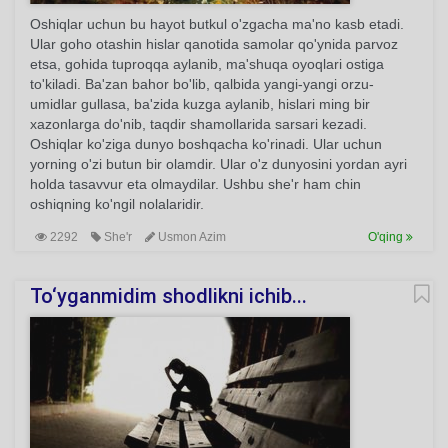
Oshiqlar uchun bu hayot butkul o'zgacha ma'no kasb etadi.
Ular goho otashin hislar qanotida samolar qo'ynida parvoz
etsa, gohida tuproqqa aylanib, ma'shuqa oyoqlari ostiga
to'kiladi. Ba'zan bahor bo'lib, qalbida yangi-yangi orzu-
umidlar gullasa, ba'zida kuzga aylanib, hislari ming bir
xazonlarga do'nib, taqdir shamollarida sarsari kezadi.
Oshiqlar ko'ziga dunyo boshqacha ko'rinadi. Ular uchun
yorning o'zi butun bir olamdir. Ular o'z dunyosini yordan ayri
holda tasavvur eta olmaydilar. Ushbu she'r ham chin
oshiqning ko'ngil nolalaridir.
2292
She'r
Usmon Azim
O'qing
To‘yganmidim shodlikni ichib...