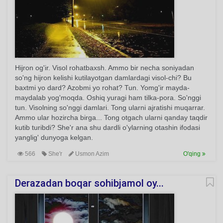
Hijron og'ir. Visol rohatbaxsh. Ammo bir necha soniyadan
so'ng hijron kelishi kutilayotgan damlardagi visol-chi? Bu
baxtmi yo dard? Azobmi yo rohat? Tun. Yomg'ir mayda-
maydalab yog'moqda. Oshiq yuragi ham tilka-pora. So'nggi
tun. Visolning so'nggi damlari. Tong ularni ajratishi muqarrar.
Ammo ular hozircha birga... Tong otgach ularni qanday taqdir
kutib turibdi? She'r ana shu dardli o'ylarning otashin ifodasi
yanglig' dunyoga kelgan.
566
She'r
Usmon Azim
O'qing
Derazadan boqar sohibjamol oy...