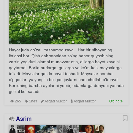
Hayot juda go'zal. Yashamoq zavqli. Har bir nihoyaning
ibtidosi bor. Qish qahratonidan so'ng bahor quyoshining
zarrin yog'dusi olamni munavvar etib, dillarga hayot zavqini
qaytaradi. Borliq nurlarga, gullarga va ko'm-ko'k maysalarga
to'ladi. Maysalar qatida hayot toshadi. Maysalar bomba
o'pqonlari-yu yong'in bo'lgan joylarni ham chetlab o'tmaydi.
Borliqning barcha ayblarini yopib, odamlarga dunyoni yanada
go'zal ko'rsatadi...
265
She'r
Asqad Muxtor
Asqad Muxtor
O'qing
Asrim