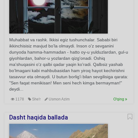
Muhabbat va rashk. Ikkisi egiz tushunchalar. Sababi biri
ikkinchisisiz mavjud bo'la olmaydi. Inson o'z sevganini
dunyoda hamma-hammadan - hatto oy-u yulduzlardan, gul-u
giyohlardan, bahor-u yozlardan qizg'onadi. Oshiq
ma'shuqasini o'z qalbi qadar yaqin ko'radi. Qalbsiz yashab
bo'lmagani kabi mahbubasidan ham yiroq hayot kechirishni
tasavvur eta olmaydi. U butun borlig'i bilan sevgilisiga qarata:
"Sen faqat menikisan! Men seni hech kimga bermayman!"
deydi...
1178
She'r
Usmon Azim
O'qing
Dasht haqida ballada