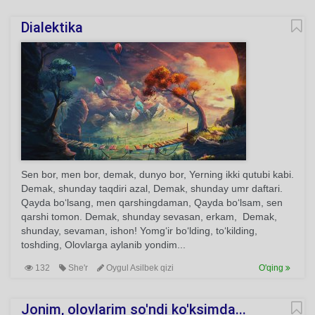
Dialektika
Sen bor, men bor, demak, dunyo bor, Yerning ikki qutubi kabi.
Demak, shunday taqdiri azal, Demak, shunday umr daftari.
Qayda bo‘lsang, men qarshingdaman, Qayda bo‘lsam, sen
qarshi tomon. Demak, shunday sevasan, erkam, Demak,
shunday, sevaman, ishon! Yomg‘ir bo‘lding, to‘kilding,
toshding, Olovlarga aylanib yondim...
132
She'r
Oygul Asilbek qizi
O'qing
Jonim, olovlarim so'ndi ko'ksimda...