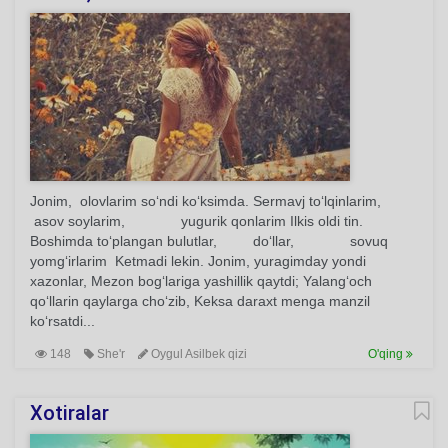
Jonim, olovlarim so‘ndi ko‘ksimda. Sermavj to‘lqinlarim,
asov soylarim, yugurik qonlarim Ilkis oldi tin.
Boshimda to‘plangan bulutlar, do‘llar, sovuq
yomg‘irlarim Ketmadi lekin. Jonim, yuragimday yondi
xazonlar, Mezon bog‘lariga yashillik qaytdi; Yalang‘och
qo‘llarin qaylarga cho‘zib, Keksa daraxt menga manzil
ko‘rsatdi...
148
She'r
Oygul Asilbek qizi
O'qing
Xotiralar