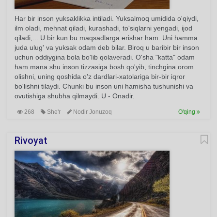
Har bir inson yuksaklikka intiladi. Yuksalmoq umidida o'qiydi,
ilm oladi, mehnat qiladi, kurashadi, to'siqlarni yengadi, ijod
qiladi,... U bir kun bu maqsadlarga erishar ham. Uni hamma
juda ulug' va yuksak odam deb bilar. Biroq u baribir bir inson
uchun oddiygina bola bo'lib qolaveradi. O'sha "katta" odam
ham mana shu inson tizzasiga bosh qo'yib, tinchgina orom
olishni, uning qoshida o'z dardlari-xatolariga bir-bir iqror
bo'lishni tilaydi. Chunki bu inson uni hamisha tushunishi va
ovutishiga shubha qilmaydi. U - Onadir.
268
She'r
Nodir Jonuzoq
O'qing
Rivoyat