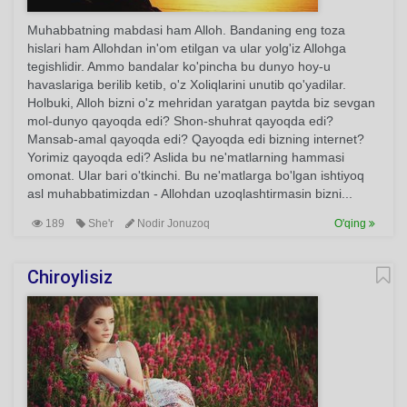
Muhabbatning mabdasi ham Alloh. Bandaning eng toza
hislari ham Allohdan in'om etilgan va ular yolg'iz Allohga
tegishlidir. Ammo bandalar ko'pincha bu dunyo hoy-u
havaslariga berilib ketib, o'z Xoliqlarini unutib qo'yadilar.
Holbuki, Alloh bizni o'z mehridan yaratgan paytda biz sevgan
mol-dunyo qayoqda edi? Shon-shuhrat qayoqda edi?
Mansab-amal qayoqda edi? Qayoqda edi bizning internet?
Yorimiz qayoqda edi? Aslida bu ne'matlarning hammasi
omonat. Ular bari o'tkinchi. Bu ne'matlarga bo'lgan ishtiyoq
asl muhabbatimizdan - Allohdan uzoqlashtirmasin bizni...
189
She'r
Nodir Jonuzoq
O'qing
Chiroylisiz