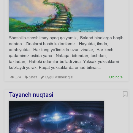
Shoshilib-shoshilmay oyoq qo‘yamiz, Baland binolarga boqib
odatda. Zinalarni bosib ko‘tarilamiz, Hayotda, ilmda,
adabiyotda. Har tong yo‘limizda uzun zinalar, Har kech
qadamimiz ostida yana. Nafaqat bitondan, toshdan,
taxtadan, Hattoki odamlar bo‘ladi zina. Yuksak-yuksaklarni
ko‘zlaydi yurak, Faqat yuksaklarda omad bilinar...
174
She'r
Oygul Asilbek qizi
O'qing
Tayanch nuqtasi