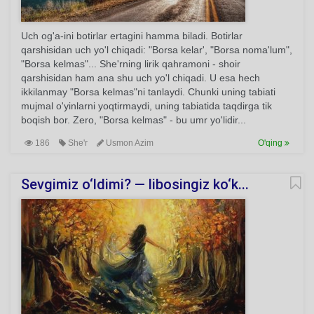
Uch og'a-ini botirlar ertagini hamma biladi. Botirlar
qarshisidan uch yo'l chiqadi: "Borsa kelar', "Borsa noma'lum",
"Borsa kelmas"... She'rning lirik qahramoni - shoir
qarshisidan ham ana shu uch yo'l chiqadi. U esa hech
ikkilanmay "Borsa kelmas"ni tanlaydi. Chunki uning tabiati
mujmal o'yinlarni yoqtirmaydi, uning tabiatida taqdirga tik
boqish bor. Zero, "Borsa kelmas" - bu umr yo'lidir...
186
She'r
Usmon Azim
O'qing
Sevgimiz o‘ldimi? — libosingiz ko‘k...