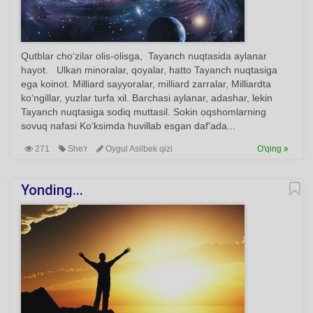
Qutblar cho‘zilar olis-olisga, Tayanch nuqtasida aylanar
hayot. Ulkan minoralar, qoyalar, hatto Tayanch nuqtasiga
ega koinot. Milliard sayyoralar, milliard zarralar, Milliardta
ko‘ngillar, yuzlar turfa xil. Barchasi aylanar, adashar, lekin
Tayanch nuqtasiga sodiq muttasil. Sokin oqshomlarning
sovuq nafasi Ko‘ksimda huvillab esgan daf'ada...
271
She'r
Oygul Asilbek qizi
O'qing
Yonding...