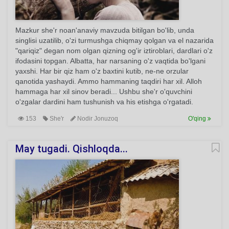
Mazkur she'r noan'anaviy mavzuda bitilgan bo'lib, unda
singlisi uzatilib, o'zi turmushga chiqmay qolgan va el nazarida
"qariqiz" degan nom olgan qizning og'ir iztiroblari, dardlari o'z
ifodasini topgan. Albatta, har narsaning o'z vaqtida bo'lgani
yaxshi. Har bir qiz ham o'z baxtini kutib, ne-ne orzular
qanotida yashaydi. Ammo hammaning taqdiri har xil. Alloh
hammaga har xil sinov beradi... Ushbu she'r o'quvchini
o'zgalar dardini ham tushunish va his etishga o'rgatadi.
153
She'r
Nodir Jonuzoq
O'qing
May tugadi. Qishloqda...