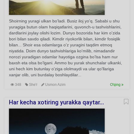
Shoirning yuragi ulkan bo'ladi. Busiz iloj yo'q. Sababi u shu
yuragiga butun olam haqiqatlarini, quvonch-u tashvishlarini,
dardlarini joylay olishi lozim. Dunyo bozorida har kim o'zida
bori bilan savdo qiladi. Kimdir riyokorlik bilan, kimdir fosiqlik
bilan... Shoir esa odamlarga o'z yuragini taqdim etmoq
niyatida. Doim dunyo tashvishlariga ko'milib, nimadandir
norozi yuradigan odamlar hayotiga ozgina bo'lsa ham nur
baxsh eta olsa bo'lgani. Ammo bu yurak shunchalar ulkanki,
uni hech kim butunlay o'ziga ololmaydi va ular qo'llariga
xanjar olib, uni burdalay boshlaydilar...
348
She'r
Usmon Azim
O'qing
Har kecha xotiring yurakka qaytar...