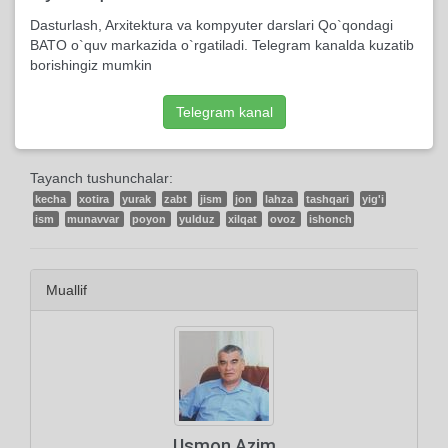
2017, 11-Aprelda yuklangan
Dasturlash, Arxitektura va kompyuter darslari Qo`qondagi
226 marta ko'rildi
BATO o`quv markazida o`rgatiladi. Telegram kanalda kuzatib
borishingiz mumkin
1 kishi kutubxonasiga qo'shdi
Telegram kanal
Tayanch tushunchalar:
kecha
xotira
yurak
zabt
jism
jon
lahza
tashqari
yig'i
ism
munavvar
poyon
yulduz
xilqat
ovoz
ishonch
Muallif
Usmon Azim