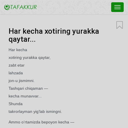
Toggl
navig
Har kecha xotiring yurakka
qaytar...
Har kecha
xotiring yurakka qaytar,
zabt etar
lahzada
jon-u jismimni.
Tashqari chiqaman —
kecha munavvar...
Shunda
takrorlayman yig‘lab ismingni.
Ammo o‘rtamizda bepoyon kecha —