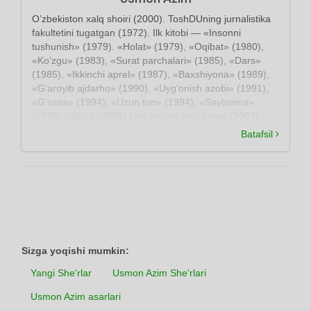
O’zbekiston xalq shoiri (2000). ToshDUning jurnalistika
fakultetini tugatgan (1972). Ilk kitobi — «Insonni
tushunish» (1979). «Holat» (1979), «Oqibat» (1980),
«Ko‘zgu» (1983), «Surat parchalari» (1985), «Dars»
(1985), «Ikkinchi aprel» (1987), «Baxshiyona» (1989),
«G’aroyib ajdarho» (1990), «Uyg‘onish azobi» (1991),
«G’ussa» (1994), «Uzun tun» (1994), «Saylanma»
(1995), «Kuz» (2001) kabi she’riy va «Jodu» (2003)
nasriy to‘plamlari nashr etilgan. Dramalar ham yozgan
Batafsil
(«Bir qadam yo‘l». 1997; «Alpomishning kaytishi», 1998
va boshqa).
Sizga yoqishi mumkin:
Yangi She'rlar
Usmon Azim She'rlari
Usmon Azim asarlari