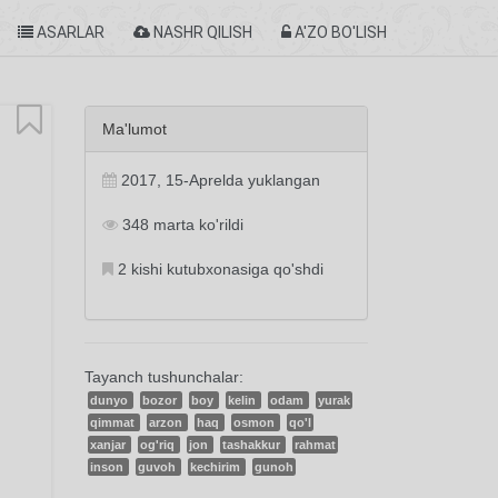
ASARLAR
NASHR QILISH
A'ZO BO'LISH
Ma'lumot
2017, 15-Aprelda yuklangan
348 marta ko'rildi
2 kishi kutubxonasiga qo'shdi
Tayanch tushunchalar:
dunyo
bozor
boy
kelin
odam
yurak
qimmat
arzon
haq
osmon
qo'l
xanjar
og'riq
jon
tashakkur
rahmat
inson
guvoh
kechirim
gunoh