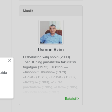
Muallif
Usmon Azim
O’zbekiston xalq shoiri (2000).
×
ToshDUning jurnalistika fakultetini
tugatgan (1972). Ilk kitobi —
«Insonni tushunish» (1979).
azida
«Holat» (1979), «Oqibat» (1980),
«Ko‘zgu» (1983), «Surat
parchalari» (1985), «Dars» (1985),
«Ikkinchi aprel» (1987),
«Baxshiyona» (1989), «G’aroyib
Batafsil
ajdarho» (1990), «Uyg‘onish
azobi» (1991), «G’ussa» (1994),