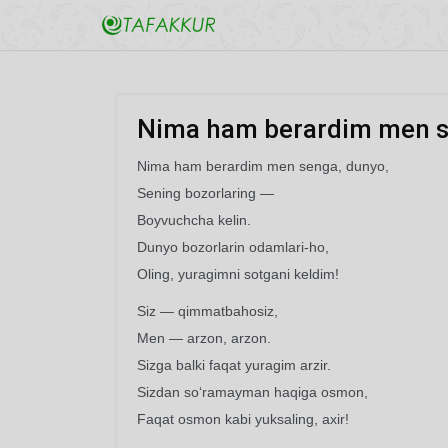
Nima ham berardim men se
Nima ham berardim men senga, dunyo,
Sening bozorlaring —
Boyvuchcha kelin.
Dunyo bozorlarin odamlari-ho,
Oling, yuragimni sotgani keldim!
Siz — qimmatbahosiz,
Men — arzon, arzon.
Sizga balki faqat yuragim arzir.
Sizdan so‘ramayman haqiga osmon,
Faqat osmon kabi yuksaling, axir!