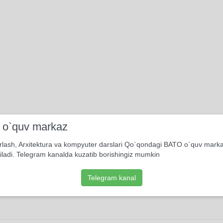
i o`quv markaz
rlash, Arxitektura va kompyuter darslari Qo`qondagi BATO o`quv mark
iladi. Telegram kanalda kuzatib borishingiz mumkin
Telegram kanal