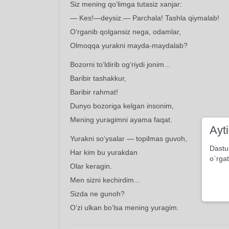
Siz mening qo‘limga tutasiz xanjar:
— Kes!—deysiz.— Parchala! Tashla qiymalab!
O‘rganib qolgansiz nega, odamlar,
Olmoqqa yurakni mayda-maydalab?
Bozorni to‘ldirib og‘riydi jonim...
Baribir tashakkur,
Baribir rahmat!
Dunyo bozoriga kelgan insonim,
Mening yuragimni ayama faqat.
Ayt
Yurakni so‘ysalar — topilmas guvoh,
Dastu
Har kim bu yurakdan
o`rgat
Olar keragin.
Men sizni kechirdim...
Sizda ne gunoh?
O‘zi ulkan bo‘lsa mening yuragim.