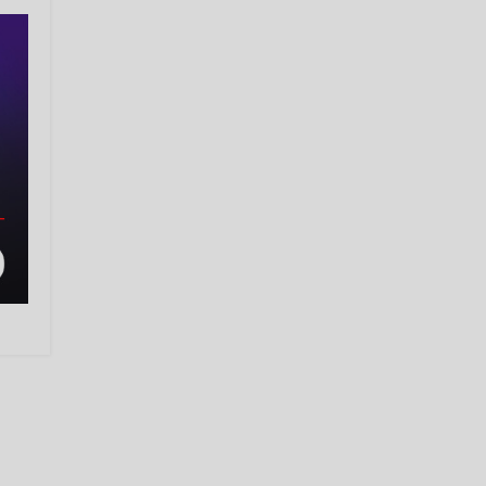
«Uzun tun» (1994), «Saylanma»
(1995), «Kuz» (2001) kabi she’riy
va «Jodu» (2003) nasriy to‘plamlari
nashr etilgan. Dramalar ham
yozgan («Bir qadam yo‘l». 1997;
«Alpomishning kaytishi», 1998 va
boshqa).