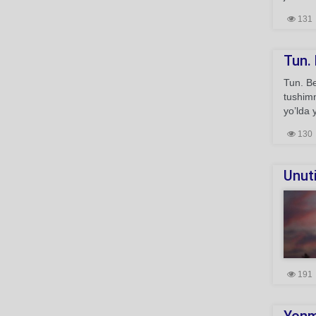
131
Tun. 
Tun. Be
tushimn
yo’lda 
130
Unut
191