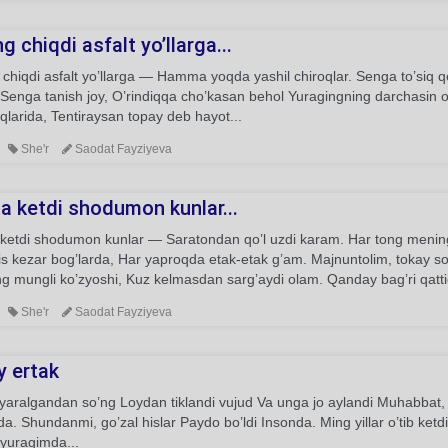
g chiqdi asfalt yo’llarga...
chiqdi asfalt yo’llarga — Hamma yoqda yashil chiroqlar. Senga to’siq q
Senga tanish joy, O’rindiqqa cho’kasan behol Yuragingning darchasin oc
larida, Tentiraysan topay deb hayot...
She'r
Saodat Fayziyeva
a ketdi shodumon kunlar...
ketdi shodumon kunlar — Saratondan qo’l uzdi karam. Har tong menin
his kezar bog’larda, Har yaproqda etak-etak g’am. Majnuntolim, tokay
g mungli ko’zyoshi, Kuz kelmasdan sarg’aydi olam. Qanday bag’ri qatti
She'r
Saodat Fayziyeva
y ertak
aralgandan so’ng Loydan tiklandi vujud Va unga jo aylandi Muhabbat, me
. Shundanmi, go’zal hislar Paydo bo’ldi Insonda. Ming yillar o’tib ketdi,
 yuragimda...