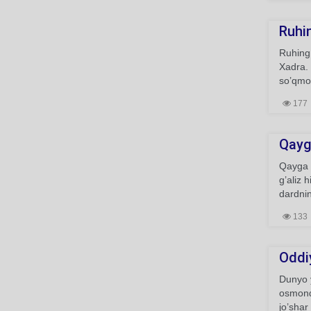
Ruhin
Ruhing 
Xadra. 
so’qmoq
177
Qayg
Qayga 
g’aliz 
dardnin
133
Oddi
Dunyo y
osmonda
jo’shar