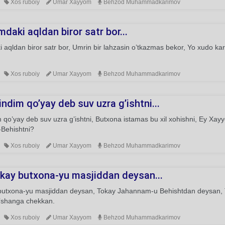
Xos ruboiy
Umar Xayyom
Behzod Muhammadkarimov
daki aqldan biror satr bor...
 aqldan biror satr bor, Umrin bir lahzasin o’tkazmas bekor, Yo xudo kar
Xos ruboiy
Umar Xayyom
Behzod Muhammadkarimov
ndim qo’yay deb suv uzra g’ishtni...
 qo’yay deb suv uzra g’ishtni, Butxona istamas bu xil xohishni, Ey Xayy
-Behishtni?
Xos ruboiy
Umar Xayyom
Behzod Muhammadkarimov
kay butxona-yu masjiddan deysan...
butxona-yu masjiddan deysan, Tokay Jahannam-u Behishtdan deysan, Taq
o’shanga chekkan.
Xos ruboiy
Umar Xayyom
Behzod Muhammadkarimov