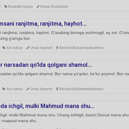
9
Realistik hikoya
Nodar Dumbadze
sani ranjitma, ranjitma, hayhot...
 ranjitma, ranjitma, hayhot, G’azabing birovga sochmagil, ey zot. O’zi
’zing g’amga bot.
Xos ruboiy
Umar Xayyom
Behzod Muhammadkarimov
r narsadan qo’lda qolgani shamol...
sadan qo’lda qolgani shamol, Bor narsa yo’qolur, bo’lur poymol. Bor nar
.
Xos ruboiy
Umar Xayyom
Behzod Muhammadkarimov
da ichgil, mulki Mahmud mana shu...
chgil, mulki Mahmud mana shu, Chang eshitgil, bazmi Dovud mana shu.
 – maqsud mana shu.