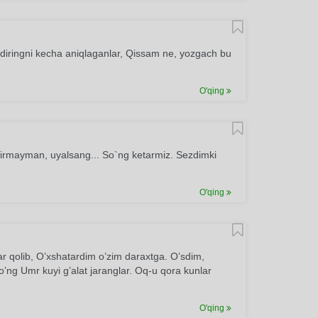
qdiringni kecha aniqlaganlar, Qissam ne, yozgach bu
O'qing
pirmayman, uyalsang... So`ng ketarmiz. Sezdimki
O'qing
r qolib, O’xshatardim o’zim daraxtga. O’sdim,
o’ng Umr kuyi g’alat jaranglar. Oq-u qora kunlar
O'qing