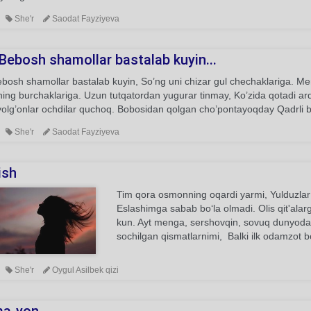
She'r
Saodat Fayziyeva
Bebosh shamollar bastalab kuyin...
bosh shamollar bastalab kuyin, So’ng uni chizar gul chechaklariga. Me
ing burchaklariga. Uzun tutqatordan yugurar tinmay, Ko’zida qotadi arq
yolg’onlar ochdilar quchoq. Bobosidan qolgan cho’pontayoqday Qadrli 
She'r
Saodat Fayziyeva
ish
Tim qora osmonning oqardi yarmi, Yulduzlar si
Eslashimga sabab bo‘la olmadi. Olis qit'alarg
kun. Ayt menga, sershovqin, sovuq dunyod
sochilgan qismatlarnimi, Balki ilk odamzot b
She'r
Oygul Asilbek qizi