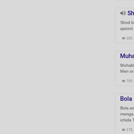
Sh
Shod bo
qazoni 
165
Muha
Muhabba
Men or
705
Bola 
Bola ed
menga y
ichida 
175