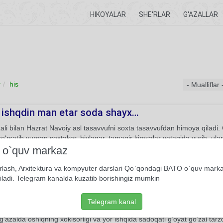
HIKOYALAR
SHE'RLAR
G'AZALLAR
r
his
 ishqdin man etar soda shayx…
ali bilan Hazrat Navoiy asl tasavvufni soxta tasavvufdan himoya qiladi.
o‘rsatib yurgan soxtakor, hiylagar, tamagir kimsalar yetagida yurib, ular
ilishi, kutilmaganda ijtimoiy-siyosiy muammolar tug‘dirishini juda yaxshi
i o`quv markaz
rga hamda soxta shayxlarga bo‘lib oladi va odamlarni asl shayxlarni so
rlash, Arxitektura va kompyuter darslari Qo`qondagi BATO o`quv mark
Yakpora g'azal
Alisher Navoiy
iladi. Telegram kanalda kuzatib borishingiz mumkin
Telegram kanal
lung istar yorlar…
’azalda oshiqning xokisorligi va yor ishqida sadoqati g’oyat go’zal tarz