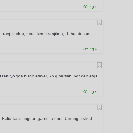
O'qing
ng ranj chek-u, hech kimni ranjitma, Rohat desang
O'qing
sani yo’qqa hisob etaver, Yo’q narsani bor deb etgil
O'qing
 Kelib-ketishingdan gapirma endi, Umringni shod