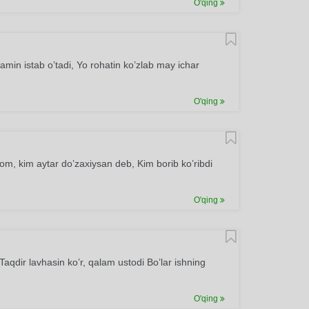
O'qing
amin istab o’tadi, Yo rohatin ko’zlab may ichar
O'qing
om, kim aytar do’zaxiysan deb, Kim borib ko’ribdi
O'qing
dir lavhasin ko’r, qalam ustodi Bo’lar ishning
O'qing