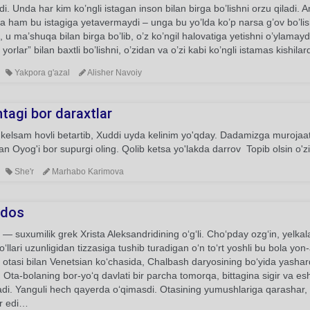
i. Unda har kim ko’ngli istagan inson bilan birga bo’lishni orzu qiladi
a ham bu istagiga yetavermaydi – unga bu yo’lda ko’p narsa g’ov bo’l
i, u ma’shuqa bilan birga bo’lib, o’z ko’ngil halovatiga yetishni o’ylamayd
 yorlar” bilan baxtli bo’lishni, o’zidan va o’zi kabi ko’ngli istamas kishilar
Yakpora g'azal
Alisher Navoiy
tagi bor daraxtlar
kelsam hovli betartib, Xuddi uyda kelinim yo'qday. Dadamizga murojaat qi
n Oyog'i bor supurgi oling. Qolib ketsa yo'lakda darrov Topib olsin o'zi o
She'r
Marhabo Karimova
ados
 — suxumilik grek Xrista Aleksandridining oʻgʻli. Choʻpday ozgʻin, yelkal
oʻllari uzunligidan tizzasiga tushib turadigan oʻn toʻrt yoshli bu bola yon
 otasi bilan Venetsian koʻchasida, Chalbash daryosining boʻyida yasha
 Ota-bolaning bor-yoʻq davlati bir parcha tomorqa, bittagina sigir va es
adi. Yanguli hech qayerda oʻqimasdi. Otasining yumushlariga qarashar
ar edi…