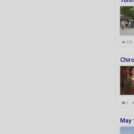
Yonm
225
Chiro
1
May t