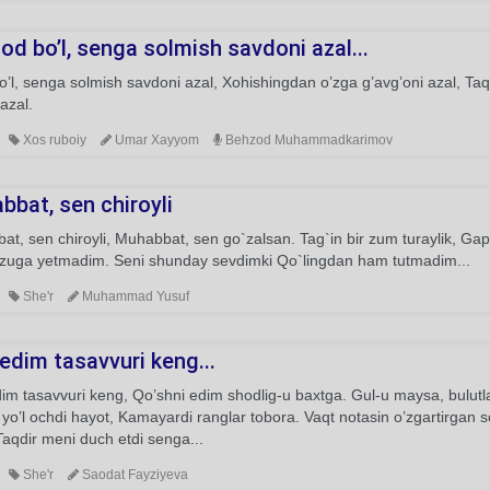
od bo’l, senga solmish savdoni azal...
’l, senga solmish savdoni azal, Xohishingdan o’zga g’avg’oni azal, Ta
azal.
Xos ruboiy
Umar Xayyom
Behzod Muhammadkarimov
bbat, sen chiroyli
t, sen chiroyli, Muhabbat, sen go`zalsan. Tag`in bir zum turaylik, Ga
zuga yetmadim. Seni shunday sevdimki Qo`lingdan ham tutmadim...
She'r
Muhammad Yusuf
edim tasavvuri keng...
im tasavvuri keng, Qo’shni edim shodlig-u baxtga. Gul-u maysa, bulutla
o’l ochdi hayot, Kamayardi ranglar tobora. Vaqt notasin o’zgartirgan s
Taqdir meni duch etdi senga...
She'r
Saodat Fayziyeva