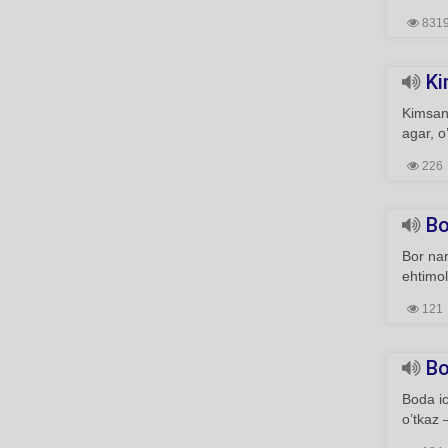
831
Kim
Kimsani
agar, o
226
Bo
Bor nar
ehtimol
121
Bo
Boda i
o’tkaz