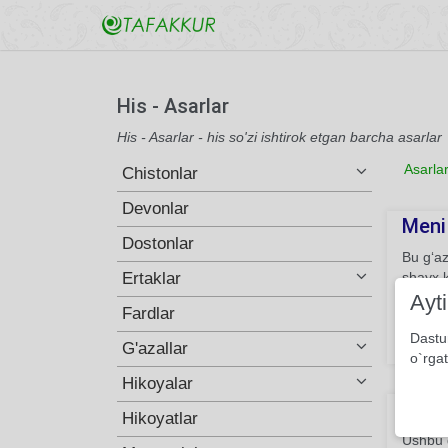
His - Asarlar
His - Asarlar - his so'zi ishtirok etgan barcha asarlar
Asarla
Chistonlar
Devonlar
Meni
Dostonlar
Bu g‘az
Ertaklar
shayx k
paydo q
Ayt
Fardlar
shayxla
Dastu
G'azallar
623
o`rgat
Hikoyalar
Ko‘ng
Hikoyatlar
Ushbu g