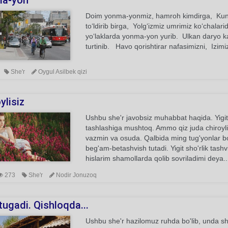
a-yon
Doim yonma-yonmiz, hamroh kimdirga, Kunnin
to‘ldirib birga, Yolg‘izmiz umrimiz ko‘chala
yo‘laklarda yonma-yon yurib. Ulkan daryo k
turtinib. Havo qorishtirar nafasimizni, Izimiz
She'r
Oygul Asilbek qizi
ylisiz
Ushbu she'r javobsiz muhabbat haqida. Yigit
tashlashiga mushtoq. Ammo qiz juda chiroyli, 
vazmin va osuda. Qalbida ming tug'yonlar bo'l
beg'am-betashvish tutadi. Yigit sho'rlik tas
hislarim shamollarda qolib sovriladimi deya..
273
She'r
Nodir Jonuzoq
ugadi. Qishloqda...
Ushbu she'r hazilomuz ruhda bo'lib, unda sh