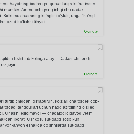
. Ammo hayotning beshafqat qonunlariga ko’ra, inson
ishi mumkin. Ammo oshiqning ishqi shu qadar
i. Balki ma’shuqaning ko’nglini o’ylab, unga “ko’ngli
dan ozod bo’lishni tilaydi!
O'qing
ldim Eshittirib kelinga atay: - Dadasi-chi, endi
'z joyin...
O'qing
ari turtib chiqqan, qirraburun, koʻzlari charosdek qop-
-atrofdagi tengqurlari uchun naqd azroilning oʻzi edi.
rdi. Onasini eslolmaydi — chaqaloqligidayoq yetim
hakdan iborat. Oshkoʻk, sut-qatiq sotib kun
, ahyon-ahyon eshakda qoʻshnilarga sut-qatiq