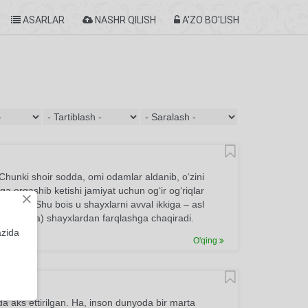
ASARLAR
NASHR QILISH
A'ZO BO'LISH
 Chunki shoir sodda, omi odamlar aldanib, o‘zini
ga ergashib ketishi jamiyat uchun og‘ir og‘riqlar
×
 bilgan. Shu bois u shayxlarni avval ikkiga – asl
xta (soda) shayxlardan farqlashga chaqiradi.
azida
O'qing
da aks ettirilgan. Ha, inson dunyoda bir marta