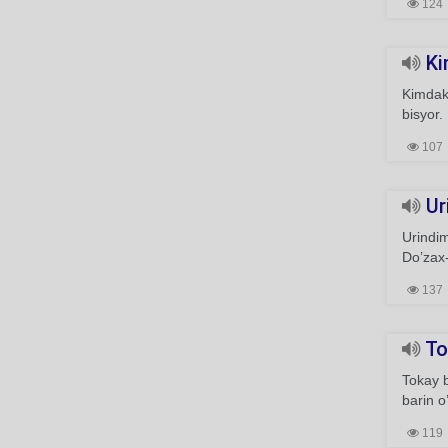
124
Kim
Kimdaki
bisyor.
107
Uri
Urindim
Do’zax
137
To
Tokay 
barin 
119