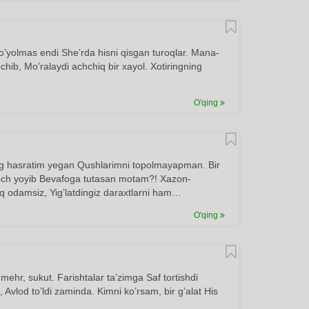
o’yolmas endi She’rda hisni qisgan turoqlar. Mana-
hib, Mo’ralaydi achchiq bir xayol. Xotiringning
O'qing
g hasratim yegan Qushlarimni topolmayapman. Bir
 soch yoyib Bevafoga tutasan motam?! Xazon-
q odamsiz, Yig’latdingiz daraxtlarni ham…
O'qing
hr, sukut. Farishtalar ta’zimga Saf tortishdi
 Avlod to’ldi zaminda. Kimni ko’rsam, bir g’alat His