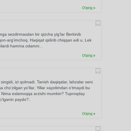
O'qing
nga sezdirmasdan bir qizcha yig’lar Berkinib
on-arg’imchoq. Haqiqat qidirib chiqqan edi u, Lek
bilardi hamma odamni...
O'qing
ngidi, izi qolmadi. Tanish daqiqalar, lahzalar seni
a cho‘zilgan yo‘llar, Yillar xayolimdan o‘tmaydi bu
a Nima eslamoqqa arzishi mumkin? Tuproqday
o‘lganin paydo?..
O'qing