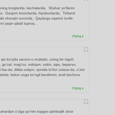
g tonglarida, kechalarida. Shahar yo‘llarini
rida. Gavjum bozorlarda, hiyobonlarda, Tirband
abi shovqin-suronda, Qaylarga oqamiz turtib-
ni yaqin qiladi tuproq...
O'qing
 qiz ko'yida sarson-u mubtalo, uning bir nigoh
go'zal, mag'rur, xotirjam, sokin, sipo, beparvo,
sa-da, dilida vulqon, qonida to'fon uxlasa-da, o'zini
hvishda: bekor unga ko'ngil berdimmi, endi bechora
.
O'qing
ahardan o'ziga qo'nim topgan qishloqlik shoir