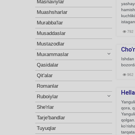
Masnaviylar
yashayd
hamish
Muashsharlar
kuchlik
istagan
Murabba'lar
792
Musaddaslar
Mustazodlar
Cho'n
Muxammaslar
Ishdan 
Qasidalar
bozorda
Qit'alar
962
Romanlar
Hell
Ruboiylar
Yanguli
She'rlar
qora, q
Yanguli
Tarje'bandlar
qolgan.
koʻrish
Tuyuqlar
tarqat