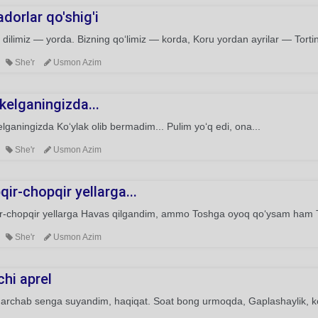
dorlar qo'shig'i
 dilimiz — yorda. Bizning qo‘limiz — korda, Koru yordan ayrilar — Tort
She'r
Usmon Azim
kelganingizda...
lganingizda Ko‘ylak olib bermadim... Pulim yo‘q edi, ona...
She'r
Usmon Azim
ir-chopqir yellarga...
r-chopqir yellarga Havas qilgandim, ammo Toshga oyoq qo‘ysam ham T
She'r
Usmon Azim
chi aprel
rchab senga suyandim, haqiqat. Soat bong urmoqda, Gaplashaylik, kel.