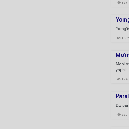
327
Yomg‘
Yomg‘ir
180
Mo'mi
Meni as
yopishg
174
Paral
Biz par
225