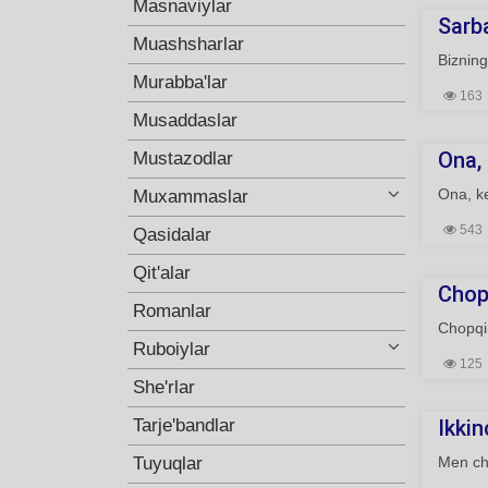
Masnaviylar
Sarba
Muashsharlar
Bizning
Murabba'lar
163
Musaddaslar
Ona, 
Mustazodlar
Ona, ke
Muxammaslar
543
Qasidalar
Qit'alar
Chopq
Romanlar
Chopqi
Ruboiylar
125
She'rlar
Tarje'bandlar
Ikkin
Tuyuqlar
Men cha