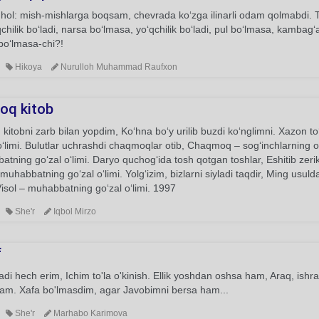
b hol: mish-mishlarga boqsam, chevrada ko‘zga ilinarli odam qolmabdi. 
chilik bo‘ladi, narsa bo‘lmasa, yo‘qchilik bo‘ladi, pul bo‘lmasa, kambag‘a
o‘lmasa-chi?!
Hikoya
Nurulloh Muhammad Raufxon
roq kitob
q kitobni zarb bilan yopdim, Ko‘hna bo‘y urilib buzdi ko‘nglimni. Xazon
o‘limi. Bulutlar uchrashdi chaqmoqlar otib, Chaqmoq – sog‘inchlarning oyd
tning go‘zal o‘limi. Daryo quchog‘ida tosh qotgan toshlar, Eshitib zerik
 muhabbatning go‘zal o‘limi. Yolg‘izim, bizlarni siyladi taqdir, Ming usul
Visol – muhabbatning go‘zal o‘limi. 1997
She'r
Iqbol Mirzo
f
di hech erim, Ichim to'la o'kinish. Ellik yoshdan oshsa ham, Araq, ishrat
ham. Xafa bo'lmasdim, agar Javobimni bersa ham...
She'r
Marhabo Karimova