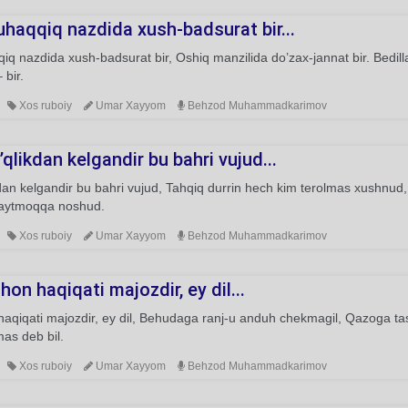
haqqiq nazdida xush-badsurat bir...
q nazdida xush-badsurat bir, Oshiq manzilida do’zax-jannat bir. Bedillar l
 bir.
Xos ruboiy
Umar Xayyom
Behzod Muhammadkarimov
qlikdan kelgandir bu bahri vujud...
dan kelgandir bu bahri vujud, Tahqiq durrin hech kim terolmas xushnud,
i aytmoqqa noshud.
Xos ruboiy
Umar Xayyom
Behzod Muhammadkarimov
on haqiqati majozdir, ey dil...
aqiqati majozdir, ey dil, Behudaga ranj-u anduh chekmagil, Qazoga tas
as deb bil.
Xos ruboiy
Umar Xayyom
Behzod Muhammadkarimov