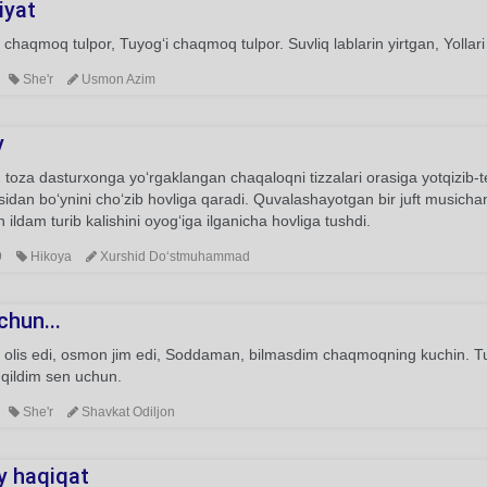
iyat
i chaqmoq tulpor, Tuyog‘i chaqmoq tulpor. Suvliq lablarin yirtgan, Yollari
She'r
Usmon Azim
y
toza dasturxonga yo‘rgaklangan chaqaloqni tizzalari orasiga yotqizib-t
idan bo‘ynini cho‘zib hovliga qaradi. Quvalashayotgan bir juft musichan
n ildam turib kalishini oyog‘iga ilganicha hovliga tushdi.
9
Hikoya
Xurshid Do‘stmuhammad
chun...
olis edi, osmon jim edi, Soddaman, bilmasdim chaqmoqning kuchin. Tu
 qildim sen uchun.
She'r
Shavkat Odiljon
y haqiqat