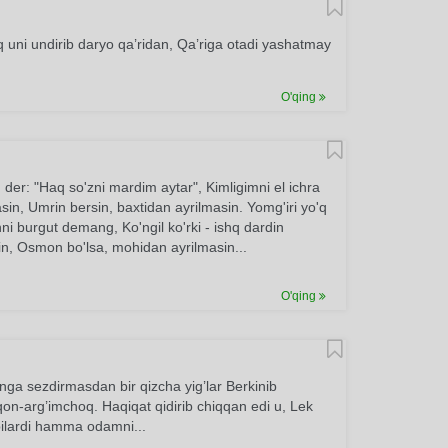
 uni undirib daryo qa’ridan, Qa’riga otadi yashatmay
O'qing
 der: "Haq so'zni mardim aytar", Kimligimni el ichra
in, Umrin bersin, baxtidan ayrilmasin. Yomg'iri yo'q
i burgut demang, Ko'ngil ko'rki - ishq dardin
n, Osmon bo'lsa, mohidan ayrilmasin...
O'qing
nga sezdirmasdan bir qizcha yig’lar Berkinib
on-arg’imchoq. Haqiqat qidirib chiqqan edi u, Lek
bilardi hamma odamni...