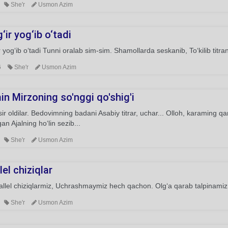
She'r
Usmon Azim
ir yog‘ib o‘tadi
 yog‘ib o‘tadi Tunni oralab sim-sim. Shamollarda seskanib, To‘kilib titra
6
She'r
Usmon Azim
n Mirzoning so'nggi qo'shig'i
ir oldilar. Bedovimning badani Asabiy titrar, uchar... Olloh, karaming qa
an Ajalning ho‘lin sezib...
She'r
Usmon Azim
lel chiziqlar
allel chiziqlarmiz, Uchrashmaymiz hech qachon. Olg‘a qarab talpinami
She'r
Usmon Azim