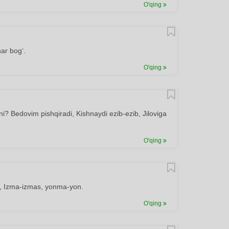
O'qing
nar bog‘.
O'qing
ni? Bedovim pishqiradi, Kishnaydi ezib-ezib, Jiloviga
O'qing
z, Izma-izmas, yonma-yon.
O'qing