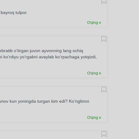
 bayroq tulpor.
O'qing
ebratib o‘tirgan juvon ayvonning lang ochiq
i ko‘rdiyu yo‘rgakni avaylab ko‘rpachaga yotqizdi,
O'qing
nov kun yoningda turgan kim edi? Ko‘nglimni
O'qing