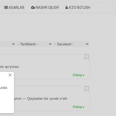
ASARLAR
NASHR QILISH
A'ZO BO'LISH
hin qo‘ymas.
×
O'qing
azida
tgin vayron — Qaytadan bir yurak o‘stir.
O'qing