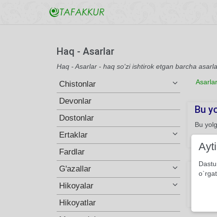
Haq - Asarlar
Haq - Asarlar - haq so'zi ishtirok etgan barcha asarla
Asarla
Chistonlar
Devonlar
Bu yo
Dostonlar
Bu yol
Ertaklar
133
Ayt
Fardlar
Dastu
Taxtl
G'azallar
o`rgat
Odamga
Hikoyalar
151
Hikoyatlar