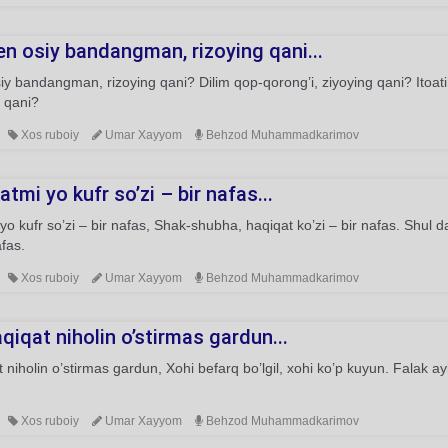
n osiy bandangman, rizoying qani...
iy bandangman, rizoying qani? Dilim qop-qorong’i, ziyoying qani? Ito
 qani?
Xos ruboiy
Umar Xayyom
Behzod Muhammadkarimov
tmi yo kufr so’zi – bir nafas...
yo kufr so’zi – bir nafas, Shak-shubha, haqiqat ko’zi – bir nafas. Shul
afas.
Xos ruboiy
Umar Xayyom
Behzod Muhammadkarimov
iqat niholin o’stirmas gardun...
 niholin o’stirmas gardun, Xohi befarq bo’lgil, xohi ko’p kuyun. Falak ay
Xos ruboiy
Umar Xayyom
Behzod Muhammadkarimov