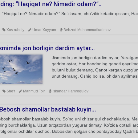
ding: “Haqiqat ne? Nimadir odam?”..
 “Haqiqat ne? Nimadir odam?” So’zlasam, cho’zilib ketadir qissam, Haq
.
Xos ruboiy
Umar Xayyom
Behzod Muhammadkarimov
smimda jon borligin dardim aytar...
Jismimda jon borligin dardim aytar, Yaratgan
qadrim aytar, Har bandaning qanoti qayrilmas
bulutni bulut demang, Qanot kergan quzg'unn
unut demang, Oshiq bo'lsa, ohidan ayrilmasi
She'r
Mahmud Toir
Iskandar Hamroqulov
Bebosh shamollar bastalab kuyin...
bosh shamollar bastalab kuyin, So’ng uni chizar gul chechaklariga. Me
ing burchaklariga. Uzun tutqatordan yugurar tinmay, Ko’zida qotadi arq
yolg’onlar ochdilar quchoq. Bobosidan qolgan cho’pontayoqday Qadrli 