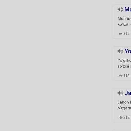
Mu
Muhaqqi
ko’kat –
114
Yo’
Yo’qlik
so’zin
115
Jah
Jahon h
o’zgarm
212