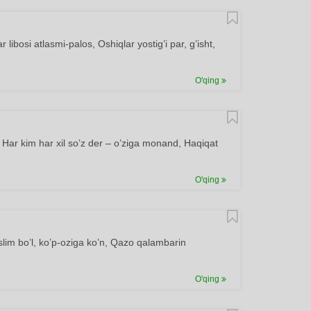
ibosi atlasmi-palos, Oshiqlar yostig’i par, g’isht,
O'qing
 Har kim har xil so’z der – o’ziga monand, Haqiqat
O'qing
lim bo’l, ko’p-oziga ko’n, Qazo qalambarin
O'qing