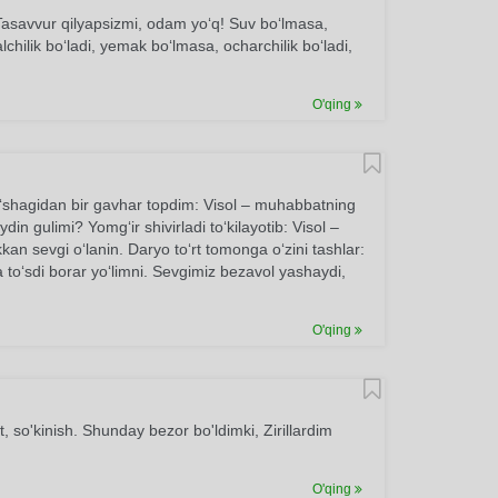
Tasavvur qilyapsizmi, odam yo‘q! Suv bo‘lmasa,
lchilik bo‘ladi, yemak bo‘lmasa, ocharchilik bo‘ladi,
O'qing
 to‘shagidan bir gavhar topdim: Visol – muhabbatning
in gulimi? Yomg‘ir shivirladi to‘kilayotib: Visol –
kan sevgi o‘lanin. Daryo to‘rt tomonga o‘zini tashlar:
da to‘sdi borar yo‘limni. Sevgimiz bezavol yashaydi,
O'qing
, so'kinish. Shunday bezor bo'ldimki, Zirillardim
O'qing