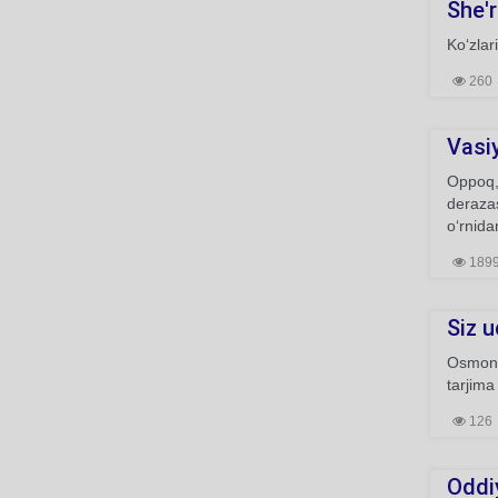
She'r
Ko‘zlar
260
Vasi
Oppoq, 
derazas
o‘rnida
189
Siz u
Osmon 
tarjima
126
Oddi