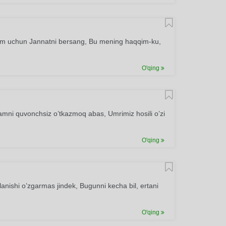
atim uchun Jannatni bersang, Bu mening haqqim-ku,
O'qing
 damni quvonchsiz o’tkazmoq abas, Umrimiz hosili o’zi
O'qing
lanishi o’zgarmas jindek, Bugunni kecha bil, ertani
O'qing