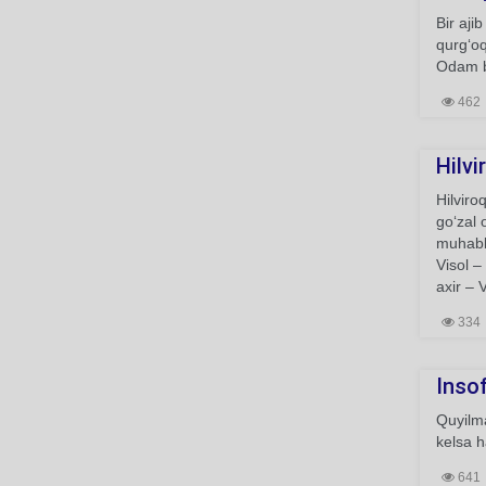
Bir aji
qurg‘oq
Odam b
462
Hilvi
Hilviro
go‘zal 
muhabba
Visol –
axir – 
334
Inso
Quyilma
kelsa 
641