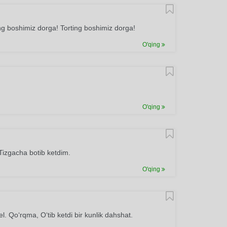
ing boshimiz dorga! Torting boshimiz dorga!
O'qing
O'qing
izgacha botib ketdim.
O'qing
 Qo‘rqma, O‘tib ketdi bir kunlik dahshat.