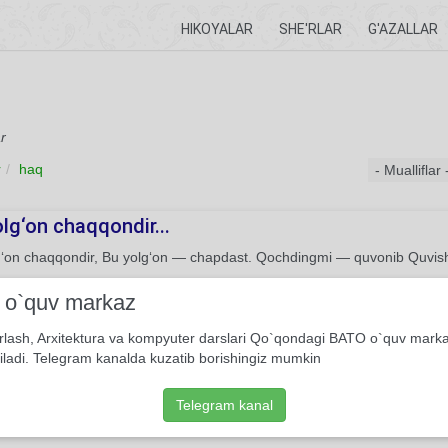
HIKOYALAR
SHE'RLAR
G'AZALLAR
r
r
haq
lg‘on chaqqondir...
g‘on chaqqondir, Bu yolg‘on — chapdast. Qochdingmi — quvonib Quvis
She'r
Usmon Azim
i o`quv markaz
rlash, Arxitektura va kompyuter darslari Qo`qondagi BATO o`quv mark
i ko‘ngil — faqir bo‘lgin...
iladi. Telegram kanalda kuzatib borishingiz mumkin
mas, haqqa ishon, Sen kim bo‘lsang — shudir zamon. Ko‘ksingni buz, e
Telegram kanal
She'r
Usmon Azim