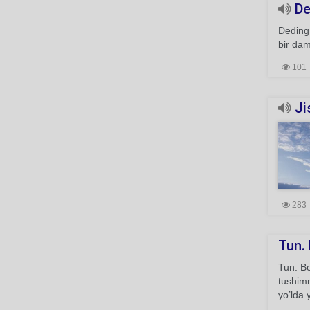
De
Deding:
bir dam
101
Ji
283
Tun. 
Tun. Be
tushimn
yo’lda 