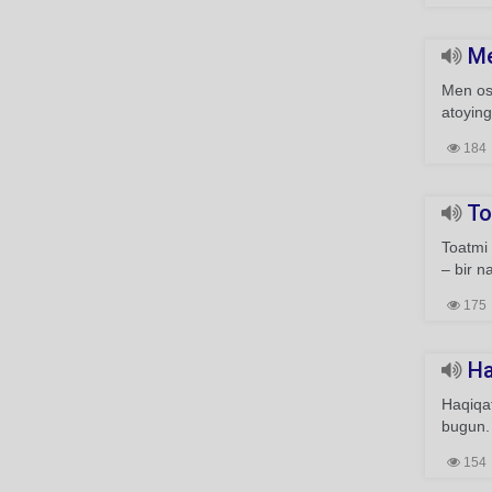
Me
Men os
atoying
184
Toa
Toatmi 
– bir n
175
Haq
Haqiqat
bugun.
154