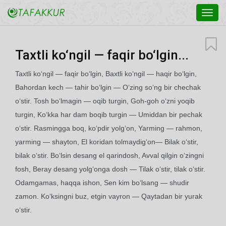
Toggl
navig
Taxtli ko‘ngil — faqir bo‘lgin...
Taxtli ko‘ngil — faqir bo‘lgin, Baxtli ko‘ngil — haqir bo‘lgin,
Bahordan kech — tahir bo‘lgin — O‘zing so‘ng bir chechak
o‘stir. Tosh bo‘lmagin — oqib turgin, Goh-goh o‘zni yoqib
turgin, Ko‘kka har dam boqib turgin — Umiddan bir pechak
o‘stir. Rasmingga boq, ko‘pdir yolg‘on, Yarming — rahmon,
yarming — shayton, El koridan tolmaydig‘on— Bilak o‘stir,
bilak o‘stir. Bo‘lsin desang el qarindosh, Avval qilgin o‘zingni
fosh, Beray desang yolg‘onga dosh — Tilak o‘stir, tilak o‘stir.
Odamgamas, haqqa ishon, Sen kim bo‘lsang — shudir
zamon. Ko‘ksingni buz, etgin vayron — Qaytadan bir yurak
o‘stir.