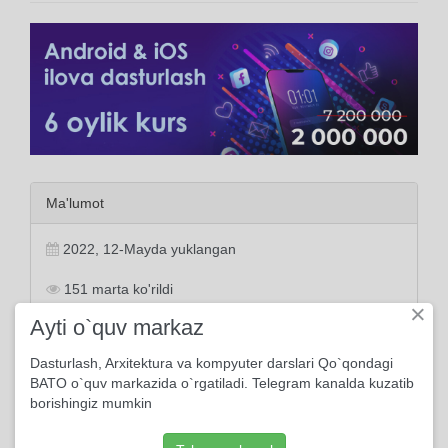
Ma'lumot
2022, 12-Mayda yuklangan
151 marta ko'rildi
×
Ayti o`quv markaz
0 kishi kutubxonasiga qo'shdi
Dasturlash, Arxitektura va kompyuter darslari Qo`qondagi
BATO o`quv markazida o`rgatiladi. Telegram kanalda kuzatib
borishingiz mumkin
Tayanch tushunchalar:
ko'ngil
yurak
haq
odam
zamon
baxt
bahor
chechak