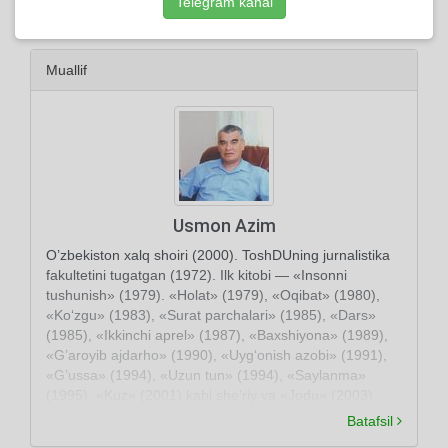
Telegram kanal
Muallif
Usmon Azim
O’zbekiston xalq shoiri (2000). ToshDUning jurnalistika
fakultetini tugatgan (1972). Ilk kitobi — «Insonni
tushunish» (1979). «Holat» (1979), «Oqibat» (1980),
«Ko‘zgu» (1983), «Surat parchalari» (1985), «Dars»
(1985), «Ikkinchi aprel» (1987), «Baxshiyona» (1989),
«G’aroyib ajdarho» (1990), «Uyg‘onish azobi» (1991),
«G’ussa» (1994), «Uzun tun» (1994), «Saylanma»
(1995), «Kuz» (2001) kabi she’riy va «Jodu» (2003)
nasriy to‘plamlari nashr etilgan. Dramalar ham yozgan
Batafsil
(«Bir qadam yo‘l». 1997; «Alpomishning kaytishi», 1998