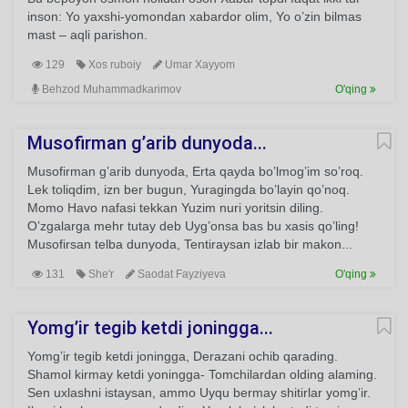
inson: Yo yaxshi-yomondan xabardor olim, Yo o’zin bilmas
mast – aqli parishon.
129
Xos ruboiy
Umar Xayyom
Behzod Muhammadkarimov
O'qing
Musofirman g’arib dunyoda...
Musofirman g’arib dunyoda, Erta qayda bo’lmog’im so’roq.
Lek toliqdim, izn ber bugun, Yuragingda bo’layin qo’noq.
Momo Havo nafasi tekkan Yuzim nuri yoritsin diling.
O’zgalarga mehr tutay deb Uyg’onsa bas bu xasis qo’ling!
Musofirsan telba dunyoda, Tentiraysan izlab bir makon...
131
She'r
Saodat Fayziyeva
O'qing
Yomg’ir tegib ketdi joningga...
Yomg’ir tegib ketdi joningga, Derazani ochib qarading.
Shamol kirmay ketdi yoningga- Tomchilardan olding alaming.
Sen uxlashni istaysan, ammo Uyqu bermay shitirlar yomg’ir.