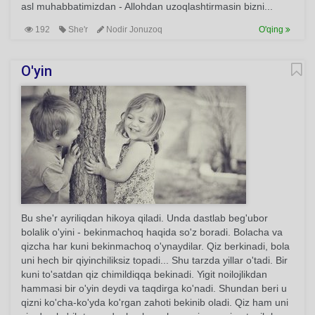
asl muhabbatimizdan - Allohdan uzoqlashtirmasin bizni...
192
She'r
Nodir Jonuzoq
O'qing
O'yin
Bu she'r ayriliqdan hikoya qiladi. Unda dastlab beg'ubor
bolalik o'yini - bekinmachoq haqida so'z boradi. Bolacha va
qizcha har kuni bekinmachoq o'ynaydilar. Qiz berkinadi, bola
uni hech bir qiyinchiliksiz topadi... Shu tarzda yillar o'tadi. Bir
kuni to'satdan qiz chimildiqqa bekinadi. Yigit noilojlikdan
hammasi bir o'yin deydi va taqdirga ko'nadi. Shundan beri u
qizni ko'cha-ko'yda ko'rgan zahoti bekinib oladi. Qiz ham uni