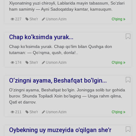
Xiyonatning yuzi chiroyli, Lablarida mayin tabassum, So‘zlari
ham samimiy — Ayni Sadoqatday kamtar, kamsuqum.
227
She'r
Usmon Azim
O'qing
Chap ko‘ksimda yurak...
Chap ko‘ksimda yurak. Chap qo‘lim bilan Qushga don
tutaman: — Qo‘rqma, qush, donla!..
174
She'r
Usmon Azim
O'qing
O‘zingni ayama, Beshafqat bo‘lgin...
O‘zingni ayama, Beshafqat bo‘lgin. Joningga solib tur gohida
burov. Shunda Topiladi Xoin bo‘laging — Unga rahm qilma,
Qatl et darrov.
211
She'r
Usmon Azim
O'qing
Oybekning uy muzeyida o'qilgan she'r