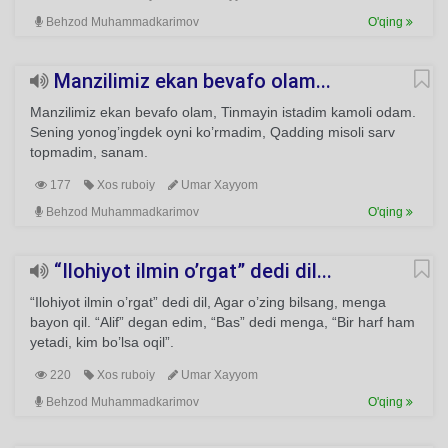
Behzod Muhammadkarimov
O'qing
Manzilimiz ekan bevafo olam...
Manzilimiz ekan bevafo olam, Tinmayin istadim kamoli odam.
Sening yonog’ingdek oyni ko’rmadim, Qadding misoli sarv
topmadim, sanam.
177
Xos ruboiy
Umar Xayyom
Behzod Muhammadkarimov
O'qing
“Ilohiyot ilmin o’rgat” dedi dil...
“Ilohiyot ilmin o’rgat” dedi dil, Agar o’zing bilsang, menga
bayon qil. “Alif” degan edim, “Bas” dedi menga, “Bir harf ham
yetadi, kim bo’lsa oqil”.
220
Xos ruboiy
Umar Xayyom
Behzod Muhammadkarimov
O'qing