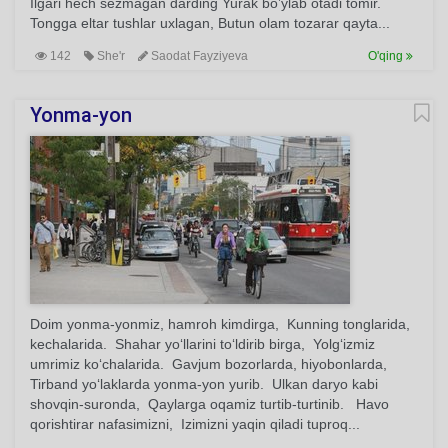
Ilgari hech sezmagan darding Yurak bo’ylab otadi tomir.
Tongga eltar tushlar uxlagan, Butun olam tozarar qayta...
142
She'r
Saodat Fayziyeva
O'qing
Yonma-yon
Doim yonma-yonmiz, hamroh kimdirga, Kunning tonglarida,
kechalarida. Shahar yo‘llarini to‘ldirib birga, Yolg‘izmiz
umrimiz ko‘chalarida. Gavjum bozorlarda, hiyobonlarda,
Tirband yo‘laklarda yonma-yon yurib. Ulkan daryo kabi
shovqin-suronda, Qaylarga oqamiz turtib-turtinib. Havo
qorishtirar nafasimizni, Izimizni yaqin qiladi tuproq...