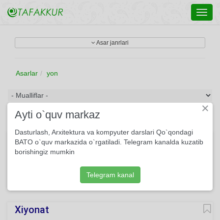
Toggl
navig
Asar janrlari
Asarlar
yon
×
Ayti o`quv markaz
Dasturlash, Arxitektura va kompyuter darslari Qo`qondagi
Sohilini qayraydi dengiz...
BATO o`quv markazida o`rgatiladi. Telegram kanalda kuzatib
borishingiz mumkin
Sohilini qayraydi dengiz. Tun-kun qayrar kimning qasdida?
Qorong‘u bu kechada sassiz Kim o‘ynaydi uni dastida?
Telegram kanal
231
She'r
Usmon Azim
O'qing
Xiyonat