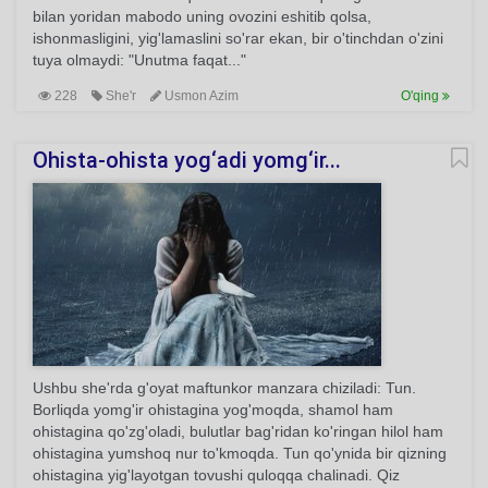
bilan yoridan mabodo uning ovozini eshitib qolsa,
ishonmasligini, yig'lamaslini so'rar ekan, bir o'tinchdan o'zini
tuya olmaydi: "Unutma faqat..."
228
She'r
Usmon Azim
O'qing
Ohista-ohista yog‘adi yomg‘ir...
Ushbu she'rda g'oyat maftunkor manzara chiziladi: Tun.
Borliqda yomg'ir ohistagina yog'moqda, shamol ham
ohistagina qo'zg'oladi, bulutlar bag'ridan ko'ringan hilol ham
ohistagina yumshoq nur to'kmoqda. Tun qo'ynida bir qizning
ohistagina yig'layotgan tovushi quloqqa chalinadi. Qiz