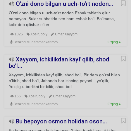
O’zni dono bilgan u uch-to’rt nodon...
O’zni dono bilgan u uch-to’rt nodon Eshak tabiatin qilur
namoyon. Bular suhbatida sen ham eshak bo’l, Bo’lmasa,
kofir deb qilishar e’lon.
1325
Xos ruboiy
Umar Xayyom
Behzod Muhammadkarimov
O'qing
Xayyom, ichkilikdan kayf qilib, shod
bo’l...
Xayyom, ichkilikdan kayf qilib, shod bo’l, Bir dam go’zal bilan
o’ltirib, shod bo’l, Jahonda har ishning poyoni – yo’qlik,
Yo’qlig-u borlikni bir bilib, shod bo’l.
165
Xos ruboiy
Umar Xayyom
Behzod Muhammadkarimov
O'qing
Bu bepoyon osmon holidan oson...
Bu bepoyon osmon holidan oson Xabar topdi faqat ikki tur