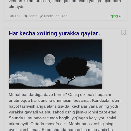
zimdan ko'rib tursa-da, hech qachon uning yoniga topib bora
olmaydi...
161
She'r
Nodir Jonuzoq
O'qing
Har kecha xotiring yurakka qaytar...
Muhabbat dardiga davo bormi? Oshiq o'z ma'shuqasini
unutmoqqa har qancha urinmasin, besamar. Kunduzlar o'zini
hayot tashvishlariga alahsitsa-da, kechalar yana uning yodi
yurakka qaytadi va shu zahoti oshiq jism-u jonini zabt etadi.
Shunda u munavvar tunga boqib, yig'lagan ko'yi yor ismini
takrorlaydi. O'rtada masofa olis. Mahbuba o'z oshig'ining
ovozini eshitmas. Biroq shunda ham oshiq ming andisha