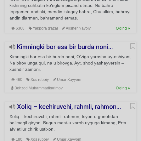
kishining suhbatin ko‘nglum pisand etmas. Ne bahra
topqamen andinki, mendin istagay bahra, Chu ulkim, bahrayi
andin tilarmen, bahramand etmas.
6368
Yakpora g'azal
Alisher Navoiy
O'qing
Kimningki bor esa bir burda noni...
Kimningki bor esa bir burda noni, O’ziga yarasha uy-oshiyoni,
Na birov unga qul, na u birovga, Ayt, shod yashayversin –
xushdir zamoni.
460
Xos ruboiy
Umar Xayyom
Behzod Muhammadkarimov
O'qing
Xoliq – kechiruvchi, rahmli, rahmon...
Xoliq – kechiruvchi, rahmli, rahmon, Isyon-u gunohdan
bo’lmagil giryon. Bugun mast-u xarob uyquga kirsang, Erta
afv etilur chirik ustixon.
180
Xos ruboiy
Umar Xayyom