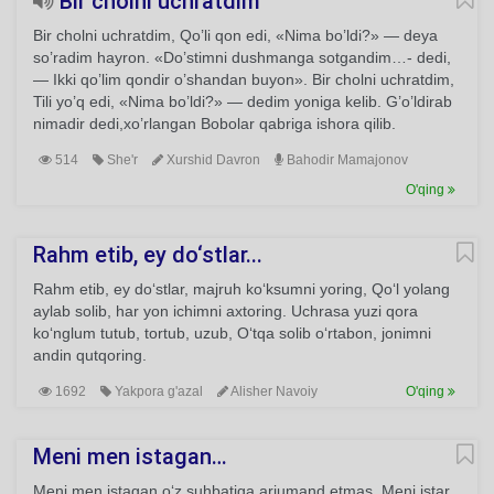
Bir cholni uchratdim
Bir cholni uchratdim, Qo’li qon edi, «Nima bo’ldi?» — deya
so’radim hayron. «Do’stimni dushmanga sotgandim…- dedi,
— Ikki qo’lim qondir o’shandan buyon». Bir cholni uchratdim,
Tili yo’q edi, «Nima bo’ldi?» — dedim yoniga kelib. G’o’ldirab
nimadir dedi,xo’rlangan Bobolar qabriga ishora qilib.
514
She'r
Xurshid Davron
Bahodir Mamajonov
O'qing
Rahm etib, ey do‘stlar...
Rahm etib, ey do‘stlar, majruh ko‘ksumni yoring, Qo‘l yolang
aylab solib, har yon ichimni axtoring. Uchrasa yuzi qora
ko‘nglum tutub, tortub, uzub, O‘tqa solib o‘rtabon, jonimni
andin qutqoring.
1692
Yakpora g'azal
Alisher Navoiy
O'qing
Meni men istagan…
Meni men istagan o‘z suhbatiga arjumand etmas, Meni istar