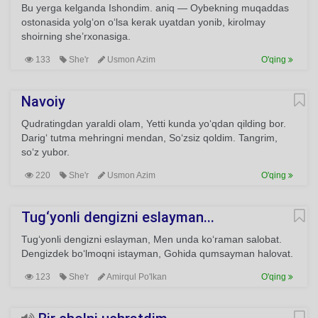
Bu yerga kelganda Ishondim. aniq — Oybekning muqaddas
ostonasida yolg‘on o‘lsa kerak uyatdan yonib, kirolmay
shoirning she’rxonasiga.
133
She'r
Usmon Azim
O'qing
Navoiy
Qudratingdan yaraldi olam, Yetti kunda yo‘qdan qilding bor.
Darig‘ tutma mehringni mendan, So‘zsiz qoldim. Tangrim,
so‘z yubor.
220
She'r
Usmon Azim
O'qing
Tug‘yonli dengizni eslayman...
Tug‘yonli dengizni eslayman, Men unda ko‘raman salobat.
Dengizdek bo‘lmoqni istayman, Gohida qumsayman halovat.
123
She'r
Amirqul Po'lkan
O'qing