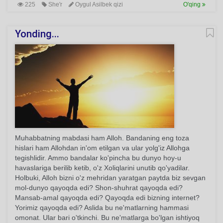
225
She'r
Oygul Asilbek qizi
O'qing
Yonding...
Muhabbatning mabdasi ham Alloh. Bandaning eng toza
hislari ham Allohdan in'om etilgan va ular yolg'iz Allohga
tegishlidir. Ammo bandalar ko'pincha bu dunyo hoy-u
havaslariga berilib ketib, o'z Xoliqlarini unutib qo'yadilar.
Holbuki, Alloh bizni o'z mehridan yaratgan paytda biz sevgan
mol-dunyo qayoqda edi? Shon-shuhrat qayoqda edi?
Mansab-amal qayoqda edi? Qayoqda edi bizning internet?
Yorimiz qayoqda edi? Aslida bu ne'matlarning hammasi
omonat. Ular bari o'tkinchi. Bu ne'matlarga bo'lgan ishtiyoq