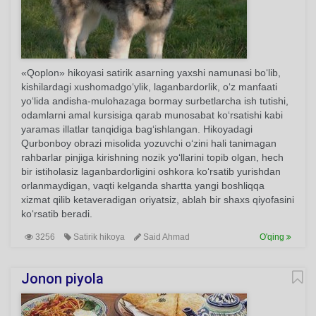
«Qoplon» hikoyasi satirik asarning yaxshi namunasi bo‘lib,
kishilardagi xushomadgo‘ylik, laganbardorlik, o‘z manfaati
yo‘lida andisha-mulohazaga bormay surbetlarcha ish tutishi,
odamlarni amal kursisiga qarab munosabat ko‘rsatishi kabi
yaramas illatlar tanqidiga bag‘ishlangan. Hikoyadagi
Qurbonboy obrazi misolida yozuvchi o‘zini hali tanimagan
rahbarlar pinjiga kirishning nozik yo‘llarini topib olgan, hech
bir istiholasiz laganbardorligini oshkora ko‘rsatib yurishdan
orlanmaydigan, vaqti kelganda shartta yangi boshliqqa
xizmat qilib ketaveradigan oriyatsiz, ablah bir shaxs qiyofasini
ko‘rsatib beradi.
3256
Satirik hikoya
Said Ahmad
O'qing
Jonon piyola