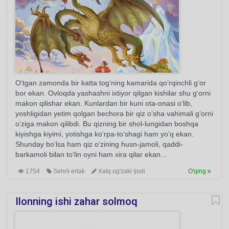
O‘tgan zamonda bir katta tog‘ning kamarida qo‘rqinchli g‘or
bor ekan. Ovloqda yashashni ixtiyor qilgan kishilar shu g‘orni
makon qilishar ekan. Kunlardan bir kuni ota-onasi o‘lib,
yoshligidan yetim qolgan bechora bir qiz o‘sha vahimali g‘orni
o‘ziga makon qilibdi. Bu qizning bir shol-lungidan boshqa
kiyishga kiyimi, yotishga ko‘rpa-to‘shagi ham yo‘q ekan.
Shunday bo‘lsa ham qiz o‘zining husn-jamoli, qaddi-
barkamoli bilan to‘lin oyni ham xira qilar ekan...
1754
Sehrli ertak
Xalq og'zaki ijodi
O'qing
Ilonning ishi zahar solmoq