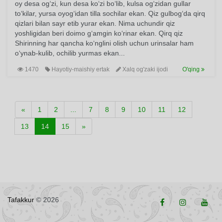
oy desa og‘zi, kun desa ko‘zi bo‘lib, kulsa og‘zidan gullar
to‘kilar, yursa oyog‘idan tilla sochilar ekan. Qiz gulbog‘da qirq
qizlari bilan sayr etib yurar ekan. Nima uchundir qiz
yoshligidan beri doimo g‘amgin ko‘rinar ekan. Qirq qiz
Shirinning har qancha ko‘nglini olish uchun urinsalar ham
o‘ynab-kulib, ochilib yurmas ekan...
1470
Hayotiy-maishiy ertak
Xalq og'zaki ijodi
O'qing
«
1
2
...
7
8
9
10
11
12
13
14
15
»
Tafakkur
© 2026