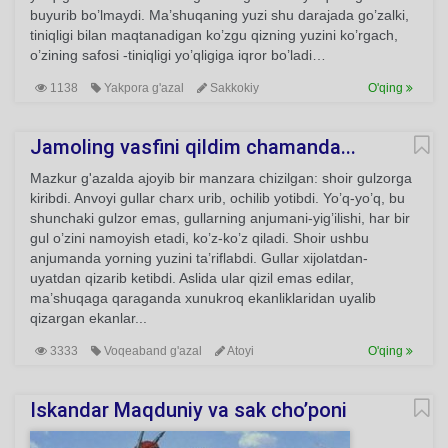
buyurib bo’lmaydi. Ma’shuqaning yuzi shu darajada go’zalki,
tiniqligi bilan maqtanadigan ko’zgu qizning yuzini ko’rgach,
o’zining safosi -tiniqligi yo’qligiga iqror bo’ladi…
1138
Yakpora g'azal
Sakkokiy
O'qing
Jamoling vasfini qildim chamanda...
Mazkur g'azalda ajoyib bir manzara chizilgan: shoir gulzorga
kiribdi. Anvoyi gullar charx urib, ochilib yotibdi. Yo’q-yo’q, bu
shunchaki gulzor emas, gullarning anjumani-yig’ilishi, har bir
gul o’zini namoyish etadi, ko’z-ko’z qiladi. Shoir ushbu
anjumanda yorning yuzini ta’riflabdi. Gullar xijolatdan-
uyatdan qizarib ketibdi. Aslida ular qizil emas edilar,
ma’shuqaga qaraganda xunukroq ekanliklaridan uyalib
qizargan ekanlar...
3333
Voqeaband g'azal
Atoyi
O'qing
Iskandar Maqduniy va sak cho’poni