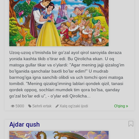
Uzoq-uzoq o'tmishda bir go'zal ayol qirol saroyida deraza
yonida kashta tikib o'tirar edi. Bu Qirolicha ekan. U oq
matoga gullar tikar va o'ylardi: "Agar mening jajji qizalog'im
bo'lganida qanchalar baxtli bo'lar edim!" U mudrab
barmog'iga igna sanchib olibdi va uch tomchi qoni matoga
tomibdi. "Mening qizalog'imning lablari qondek qizil, tanasi
qordek oppoq, sochlari mumdek tim qora bo'lsa, qanday
go'zal bo'lar edi u", - o'ylar edi Qirolicha...
5900
Sehrli ertak
Xalq og'zaki ijodi
O'qing
Ajdar qush