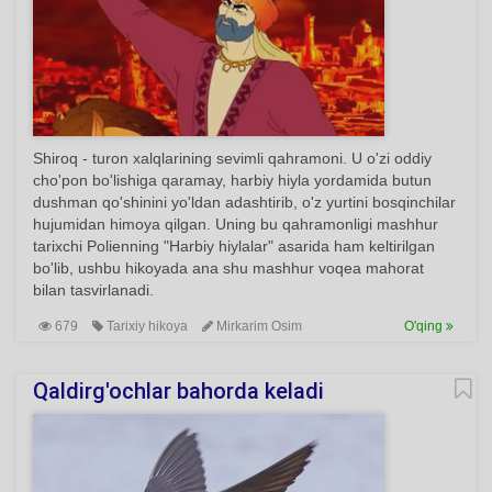
Shiroq - turon xalqlarining sevimli qahramoni. U o'zi oddiy
cho'pon bo'lishiga qaramay, harbiy hiyla yordamida butun
dushman qo'shinini yo'ldan adashtirib, o'z yurtini bosqinchilar
hujumidan himoya qilgan. Uning bu qahramonligi mashhur
tarixchi Polienning "Harbiy hiylalar" asarida ham keltirilgan
bo'lib, ushbu hikoyada ana shu mashhur voqea mahorat
bilan tasvirlanadi.
679
Tarixiy hikoya
Mirkarim Osim
O'qing
Qaldirg'ochlar bahorda keladi