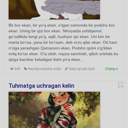
Bir bor ekan, bir yo‘q ekan, o‘tgan zamonda bir podsho bor
ekan. Uning bir qizi bor ekan. Nihoyatda sohibjamol,
go‘zallikda tengi yo‘q, aqlli, hushyor qiz ekan. Uni kim bir
marta ko‘rsa, yana bir ko‘rsam, deb orzu qilar ekan. Oti ham
o‘ziga yarashgan Qamarxon ekan. Podsho qizini o‘g‘lidan
ortiq ko‘rar ekan. O‘q otish, nayza sanchish, qilich urishda bu
qizga barobar keladigan kishi yo‘q ekan...
648
Hayotiy-maishiy ertak
Xalq og'zaki ijodi
O'qing
Tuhmatga uchragan kelin