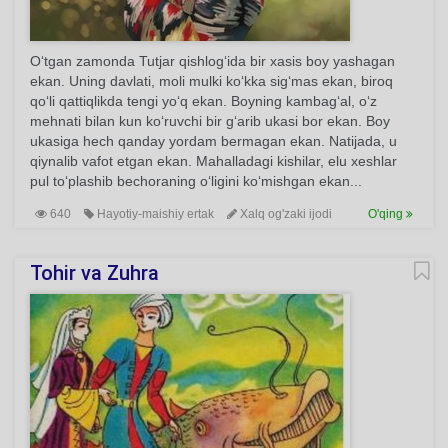
O‘tgan zamonda Tutjar qishlog‘ida bir xasis boy yashagan
ekan. Uning davlati, moli mulki ko‘kka sig‘mas ekan, biroq
qo‘li qattiqlikda tengi yo‘q ekan. Boyning kambag‘al, o‘z
mehnati bilan kun ko‘ruvchi bir g‘arib ukasi bor ekan. Boy
ukasiga hech qanday yordam bermagan ekan. Natijada, u
qiynalib vafot etgan ekan. Mahalladagi kishilar, elu xeshlar
pul to‘plashib bechoraning o‘ligini ko‘mishgan ekan...
640
Hayotiy-maishiy ertak
Xalq og'zaki ijodi
O'qing
Tohir va Zuhra