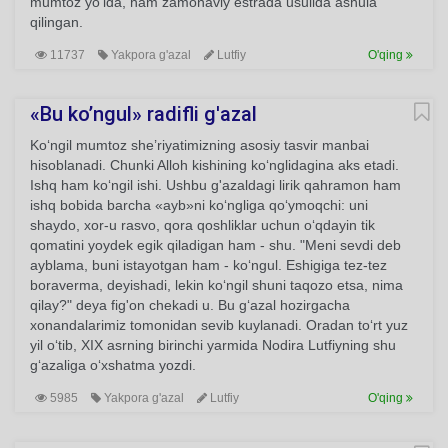
mumtoz yo‘lda, ham zamonaviy estrada usulida ashula
qilingan.
11737
Yakpora g'azal
Lutfiy
O'qing
«Bu ko’ngul» radifli g'azal
Ko‘ngil mumtoz she’riyatimizning asosiy tasvir manbai
hisoblanadi. Chunki Alloh kishining ko‘nglidagina aks etadi.
Ishq ham ko‘ngil ishi. Ushbu g'azaldagi lirik qahramon ham
ishq bobida barcha «ayb»ni ko‘ngliga qo‘ymoqchi: uni
shaydo, xor-u rasvo, qora qoshliklar uchun o‘qdayin tik
qomatini yoydek egik qiladigan ham - shu. "Meni sevdi deb
ayblama, buni istayotgan ham - ko‘ngul. Eshigiga tez-tez
boraverma, deyishadi, lekin ko‘ngil shuni taqozo etsa, nima
qilay?" deya fig'on chekadi u. Bu g‘azal hozirgacha
xonandalarimiz tomonidan sevib kuylanadi. Oradan to‘rt yuz
yil o‘tib, XIX asrning birinchi yarmida Nodira Lutfiyning shu
g‘azaliga o‘xshatma yozdi.
5985
Yakpora g'azal
Lutfiy
O'qing