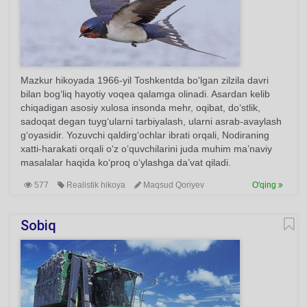
Mazkur hikoyada 1966-yil Toshkentda bo'lgan zilzila davri
bilan bog‘liq hayotiy voqea qalamga olinadi. Asardan kelib
chiqadigan asosiy xulosa insonda mehr, oqibat, do‘stlik,
sadoqat degan tuyg‘ularni tarbiyalash, ularni asrab-avaylash
g‘oyasidir. Yozuvchi qaldirg‘ochlar ibrati orqali, Nodiraning
xatti-harakati orqali o‘z o‘quvchilarini juda muhim ma’naviy
masalalar haqida ko‘proq o‘ylashga da’vat qiladi.
577
Realistik hikoya
Maqsud Qoriyev
O'qing
Sobiq