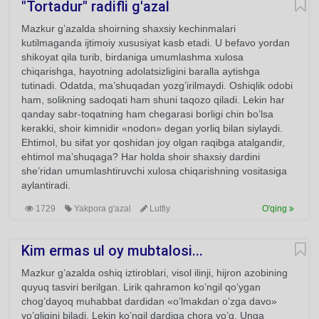
"Tortadur" radifli g'azal
Mazkur g’azalda shoirning shaxsiy kechinmalari
kutilmaganda ijtimoiy xususiyat kasb etadi. U befavo yordan
shikoyat qila turib, birdaniga umumlashma xulosa
chiqarishga, hayotning adolatsizligini baralla aytishga
tutinadi. Odatda, ma’shuqadan yozg’irilmaydi. Oshiqlik odobi
ham, solikning sadoqati ham shuni taqozo qiladi. Lekin har
qanday sabr-toqatning ham chegarasi borligi chin bo’lsa
kerakki, shoir kimnidir «nodon» degan yorliq bilan siylaydi.
Ehtimol, bu sifat yor qoshidan joy olgan raqibga atalgandir,
ehtimol ma’shuqaga? Har holda shoir shaxsiy dardini
she’ridan umumlashtiruvchi xulosa chiqarishning vositasiga
aylantiradi.
1729
Yakpora g'azal
Lutfiy
O'qing
Kim ermas ul oy mubtalosi...
Mazkur g’azalda oshiq iztiroblari, visol ilinji, hijron azobining
quyuq tasviri berilgan. Lirik qahramon ko’ngil qo’ygan
chog’dayoq muhabbat dardidan «o’lmakdan o’zga davo»
yo’qligini biladi. Lekin ko’ngil dardiga chora yo’q. Unga