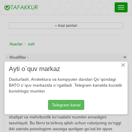
Toggl
navig
Asar janrlari
Asarlar
osh
×
Ayti o`quv markaz
Dasturlash, Arxitektura va kompyuter darslari Qo`qondagi
G'urbatda g'arib shodmon bo‘lmas
BATO o`quv markazida o`rgatiladi. Telegram kanalda kuzatib
emish...
borishingiz mumkin
Ushbu ruboiyda erk tuyg’usi va vatanidan uzoq («g’urbat»)da
Telegram kanal
bo’lgan kishi, ya’ni «g’arib»ning holi ifoda etilyapti. Shoir
g’urbatdagi g’aribning quvnoq bo’lishi, begona elning unga
shafqat va mehribonlik ko’rsatishi mumkin emasligini
tasvirlaydi. Bu fikrni ta’sirliroq qilish uchun ruboiyning so’nggi
ikki satrida psixologizm asosiga qurilgan go’zal bir qiyos