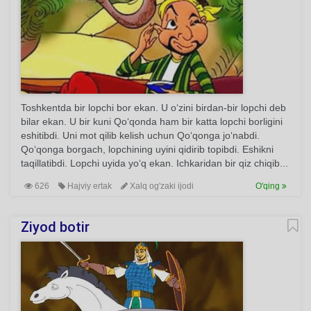
Toshkentda bir lopchi bor ekan. U o‘zini birdan-bir lopchi deb
bilar ekan. U bir kuni Qo‘qonda ham bir katta lopchi borligini
eshitibdi. Uni mot qilib kelish uchun Qo‘qonga jo‘nabdi.
Qo‘qonga borgach, lopchining uyini qidirib topibdi. Eshikni
taqillatibdi. Lopchi uyida yo‘q ekan. Ichkaridan bir qiz chiqib...
626
Hajviy ertak
Xalq og'zaki ijodi
O'qing
Ziyod botir