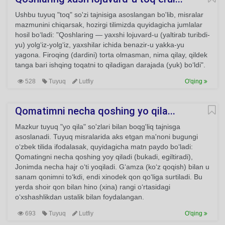
Ushbu tuyuq "toq" so'zi tajnisiga asoslangan bo'lib, misralar
mazmunini chiqarsak, hozirgi tilimizda quyidagicha jumlalar
hosil bo‘ladi: "Qoshlaring — yaxshi lojuvard-u (yaltirab turibdi-
yu) yolg‘iz-yolg‘iz, yaxshilar ichida benazir-u yakka-yu
yagona. Firoqing (dardini) torta olmasman, nima qilay, qildek
tanga bari ishqing toqatni to qiladigan darajada (yuk) bo‘ldi".
528
Tuyuq
Lutfiy
O'qing
Qomatimni necha qoshing yo qila...
Mazkur tuyuq "yo qila" so'zlari bilan boqg'liq tajnisga
asoslanadi. Tuyuq misralarida aks etgan ma'noni bugungi
o‘zbek tilida ifodalasak, quyidagicha matn paydo bo‘ladi:
Qomatingni necha qoshing yoy qiladi (bukadi, egiltiradi),
Jonimda necha hajr o‘ti yoqiladi. G‘amza (ko‘z qoqish) bilan u
sanam qonimni to‘kdi, endi xinodek qon qo‘liga surtiladi. Bu
yerda shoir qon bilan hino (xina) rangi o‘rtasidagi
o‘xshashlikdan ustalik bilan foydalangan.
693
Tuyuq
Lutfiy
O'qing