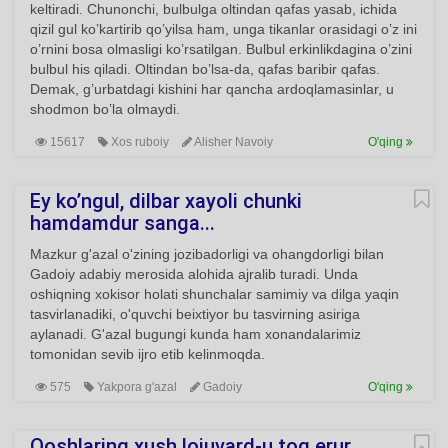
keltiradi. Chunonchi, bulbulga oltindan qafas yasab, ichida
qizil gul ko’kartirib qo’yilsa ham, unga tikanlar orasidagi o’z ini
o’rnini bosa olmasligi ko’rsatilgan. Bulbul erkinlikdagina o’zini
bulbul his qiladi. Oltindan bo’lsa-da, qafas baribir qafas.
Demak, g’urbatdagi kishini har qancha ardoqlamasinlar, u
shodmon bo’la olmaydi.
15617
Xos ruboiy
Alisher Navoiy
O'qing
Ey ko’ngul, dilbar xayoli chunki
hamdamdur sanga...
Mazkur g'azal o'zining jozibadorligi va ohangdorligi bilan
Gadoiy adabiy merosida alohida ajralib turadi. Unda
oshiqning xokisor holati shunchalar samimiy va dilga yaqin
tasvirlanadiki, o'quvchi beixtiyor bu tasvirning asiriga
aylanadi. G'azal bugungi kunda ham xonandalarimiz
tomonidan sevib ijro etib kelinmoqda.
575
Yakpora g'azal
Gadoiy
O'qing
Qoshlaring xush lojuvard-u toq erur...