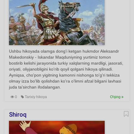
Ushbu hikoyada olamga dong'i ketgan hukmdor Aleksandr
Makedonskiy - Iskandar Maqduniyning yurtimiz tomon
bostirib kelishi jarayonida turkiy xalqlarning mardligi, jasorati,
oriyati, oliyjanobligini ko'rib qoyil qolgani hikoya qilinadi.
Ayniqsa, cho'pon yigitning kamonni nishonga to'g'ri tekkiza
olmay izza bo'lib qolishdan ko'ra o'limni afzal bilgani lavhasi
juda ta'sirchan ifodalangan.
0
Tarixiy hikoya
O'qing
Shiroq