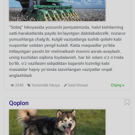
"Sobiq" hikoyasida yozuvchi jamiyatimizda, halol kishilarning
xatti-harakatlarida paydo bo‘layotgan dabdababozlik, nozarur
yumushlarga chalg‘ib, kulgili vaziyatlarga tushib qolishi kabi
nuqsonlar ustidan yengil kuladi. Katta maqsadlar yo‘lida
intilayotgan yaxshi bir mehnatkash insonni asrab-avaylash,
uning kuchidan oqilona foydalanish, har bir odam o‘z o‘rnida
bo‘lib, o‘z vazifasini sidqidildan bajarishi lozimligi kabi
masalalar hajviy yo‘sinda tasvirlangan vaziyatlar orqali
anglashiladi.
2048
Yumoristik hikoya
Said Ahmad
O'qing
Qoplon