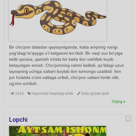
Bir cho‘pon daladan qaytayotganda, katta ariqning narigi
yog‘idagi to‘qayga o‘t ketganini ko‘ribdi. Bir vaqt suv bo‘yiga
kelib qarasa, qamish ichida bir katta ilon vishillab kuyib
ketayotgan emish. Cho‘ponning rahmi kelibdi, qo‘lidagi uzun
tayoqning uchiga xaltani boylab ilon tomonga uzatibdi. Ilon
jon holatda o‘zini xaltaga uribdi, cho‘pon xaltani tortib olib,
og‘zini ochibdi...
1243
Hayvonlar haqidagi ertak
Xalq og'zaki ijodi
O'qing
Lopchi