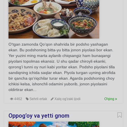
O‘tgan zamonda Qo‘qon shahrida bir podsho yashagan
ekan. Bu podshoning bitta-yu bitta jonon piyolasi bor ekan.
Yer yuzini ming marta aylanib chiqsangiz ham bunaqangi
piyolani topolmas ekansiz. U shu qadar chiroyli ekanki,
qorong‘i tunni oy nuri kabi yoritar ekan. Podsho piyolani tilla
sandiqning ichida saqlar ekan. Piyola turgan uyning atrofida
bir qancha qo‘riqchilar turar ekan. Agarda podshoning choy
ichkisi kelsa, ishonchli odamini yuborib, jonon piyolasini
oldirtirar ekan...
4462
Sehrli ertak
Xalq og'zaki ijodi
O'qing
Oppog’oy va yetti gnom