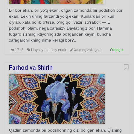
Bir bor ekan, bir yo‘q ekan, o‘tgan zamonda bir podshoh bor
ekan. Lekin uning farzandi yo‘q ekan. Kunlardan bir kun
o‘ylab, xafa bo‘lib o‘tirsa, o‘ng qo‘l vaziri so‘rabdi: — E
podshohi olam, nega xafasiz? Davlatingiz bor. Hamma
fuqaro sizning ixtiyoringizda bo‘lgandan keyin, buncha
xafagarchilikning nima keragi bor?..
1713
Hayotiy-maishiy ertak
Xalq og'zaki ijodi
O'qing
Farhod va Shirin
Qadim zamonda bir podshohning qizi bo‘lgan ekan. Qizning