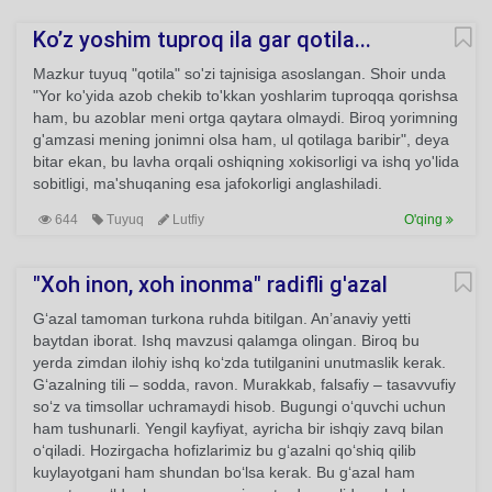
Ko’z yoshim tuproq ila gar qotila...
Mazkur tuyuq "qotila" so'zi tajnisiga asoslangan. Shoir unda
"Yor ko'yida azob chekib to'kkan yoshlarim tuproqqa qorishsa
ham, bu azoblar meni ortga qaytara olmaydi. Biroq yorimning
g'amzasi mening jonimni olsa ham, ul qotilaga baribir", deya
bitar ekan, bu lavha orqali oshiqning xokisorligi va ishq yo'lida
sobitligi, ma'shuqaning esa jafokorligi anglashiladi.
644
Tuyuq
Lutfiy
O'qing
"Xoh inon, xoh inonma" radifli g'azal
G‘azal tamoman turkona ruhda bitilgan. An’anaviy yetti
baytdan iborat. Ishq mavzusi qalamga olingan. Biroq bu
yerda zimdan ilohiy ishq ko‘zda tutilganini unutmaslik kerak.
G‘azalning tili – sodda, ravon. Murakkab, falsafiy – tasavvufiy
so‘z va timsollar uchramaydi hisob. Bugungi o‘quvchi uchun
ham tushunarli. Yengil kayfiyat, ayricha bir ishqiy zavq bilan
o‘qiladi. Hozirgacha hofizlarimiz bu g‘azalni qo‘shiq qilib
kuylayotgani ham shundan bo‘lsa kerak. Bu g‘azal ham