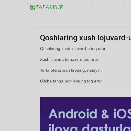
Qoshlaring xush lojuvard-u 
Qoshlaring xush lojuvard-u toq erur,
Xush ichinda benazir-u toq erur.
Torta olmasman firoqing, netayin,
Qilcha tanga bori ishqing toq erur.