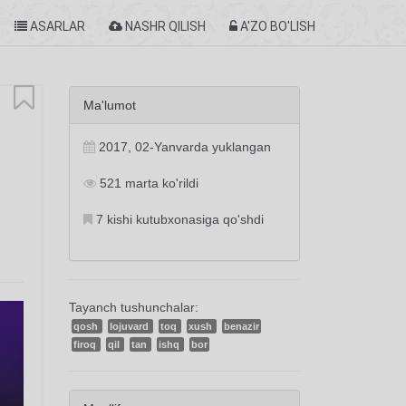
ASARLAR
NASHR QILISH
A'ZO BO'LISH
Ma'lumot
2017, 02-Yanvarda yuklangan
521 marta ko'rildi
7 kishi kutubxonasiga qo'shdi
Tayanch tushunchalar:
qosh
lojuvard
toq
xush
benazir
firoq
qil
tan
ishq
bor