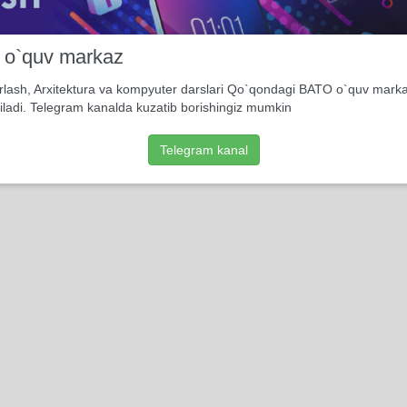
i o`quv markaz
rlash, Arxitektura va kompyuter darslari Qo`qondagi BATO o`quv mark
iladi. Telegram kanalda kuzatib borishingiz mumkin
Telegram kanal