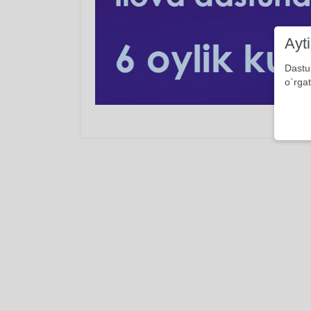
Ayt
Dastu
o`rgat