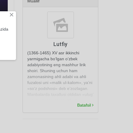
Muallif
×
azida
Lutfiy
(1366-1465) XV asr ikkinchi
yarmigacha bo‘lgan o‘zbek
adabiyotining eng mashhur lirik
shoiri. Shuning uchun ham
zamonasining ahli adabi va ahli
fuzalosi uni «malik ul-kalom», ya’ni
«so‘z podshosi» deb e’zozlagan.
Manbalarda taxallusi oldidan «ulug‘
ustod» ma’nosidagi «Mavlono»
Batafsil
sifatining qo‘shib tilga olinishi ham
shundan. Obro‘yi va shuhrati shu
darajaga yetgan ediki, Alisher
Navoiy uni o‘zining ustozlaridan biri
deb biladi. Buni shoirlar haqidagi