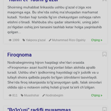
Shoirning muhabbat lirikasida ushbu g'azal o’ziga xos
maqomga ega. Bu she’rda oshiq ma’shuqadan marhamat
kutadi. Yordan hajr tunida fig’on chekayotgan oshiqqa rahm
etishni o’tinadi. Mahbuba shu qadar sitamkorki, uning jabri
zo’rligidan oshiq joni tanasini tashlab ketar holga yaqinlashib
qolgan...
1999
Yakpora g'azal
Muhammad Rizo Ogahiy
O'qing
Firoqnoma
Nodirabegimning hijron haqidagi she’rlari orasida
«Firoqnoma» asari kuchli tug’yonlari bilan alohida ajralib
turadi. Ushbu she'r ijodkorning hayotidagi og'ir judolik va u
tufayli shoira qalbida paydo bo'lgan iztiroblarni tasvirlaydi.
She’rda firoq iskanjasida to’lg’anayotgan qalb, falak sinovlari
oldida ojiz-u notavon oshiq holati g’oyat ta’sirli ch’izilgan.
811
Muashshar
Nodirabegim
O'qing
"Bo'lg'usi" radifli muxammas