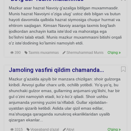
Mazkur asar hazrat Navoiy g'azaliga bitilgan muxammasdir.
Munis hazrat Navoiyni o'ziga ulug' ustoz deb bilgan va butun
hayoti davomida qalbida hazrat siymosiga chuqur hurmat va
ehtirom saqlagan. Kimsan Navoiy asariga taxmis bog'lash
ijodkordan anchayin katta iste'dod va mahoratga ega
bo'lishni talab etadi. Munis mazkur muxammasni bitishi orqali
o'z iste'dodining ko'lamini namoyish etdi.
390
Taxmis muxammas
Shermuhammad Munis
O'qing
Jamoling vasfini qildim chamanda...
Mazkur g'azalda ajoyib bir manzara chizilgan: shoir gulzorga
kiribdi. Anvoyi gullar charx urib, ochilib yotibdi. Yo’q-yo’q, bu
shunchaki gulzor emas, gullarning anjumani-yig’ilishi, har bir
gul o’zini namoyish etadi, ko’z-ko’z qiladi. Shoir ushbu
anjumanda yorning yuzini ta’riflabdi. Gullar xijolatdan-
uyatdan qizarib ketibdi. Aslida ular qizil emas edilar,
ma’shuqaga qaraganda xunukroq ekanliklaridan uyalib
qizargan ekanlar...
3315
Voqeaband g'azal
Atoyi
O'qing