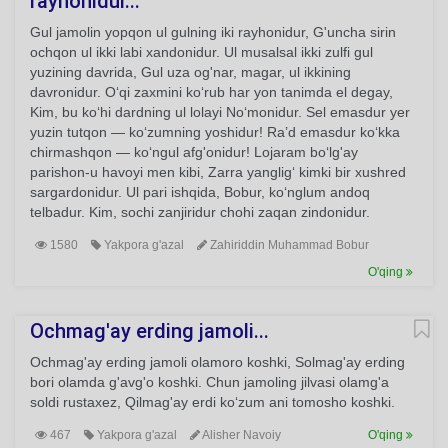
rayhonidur...
Gul jamolin yopqon ul gulning iki rayhonidur, G'uncha sirin
ochqon ul ikki labi xandonidur. Ul musalsal ikki zulfi gul
yuzining davrida, Gul uza og'nar, magar, ul ikkining
davronidur. O‘qi zaxmini ko‘rub har yon tanimda el degay,
Kim, bu ko‘hi dardning ul lolayi No‘monidur. Sel emasdur yer
yuzin tutqon — ko‘zumning yoshidur! Ra’d emasdur ko‘kka
chirmashqon — ko‘ngul afg'onidur! Lojaram bo‘lg'ay
parishon-u havoyi men kibi, Zarra yanglig‘ kimki bir xushred
sargardonidur. Ul pari ishqida, Bobur, ko‘nglum andoq
telbadur. Kim, sochi zanjiridur chohi zaqan zindonidur.
1580
Yakpora g'azal
Zahiriddin Muhammad Bobur
O'qing
Ochmag'ay erding jamoli...
Ochmag'ay erding jamoli olamoro koshki, Solmag'ay erding
bori olamda g'avg'o koshki. Chun jamoling jilvasi olamg'a
soldi rustaxez, Qilmag'ay erdi ko‘zum ani tomosho koshki.
467
Yakpora g'azal
Alisher Navoiy
O'qing