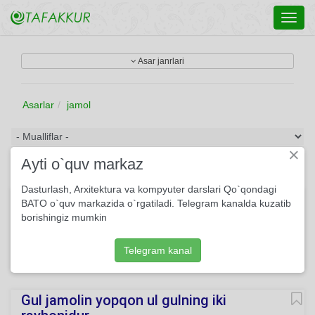
Toggl
navig
Asar janrlari
Asarlar
jamol
×
Ayti o`quv markaz
Dasturlash, Arxitektura va kompyuter darslari Qo`qondagi
Sanam
BATO o`quv markazida o`rgatiladi. Telegram kanalda kuzatib
borishingiz mumkin
Bir qarab qo’ysang nadir Bizga ham goho sanam. Menga
sensiz beqadr Dunyo sanam, dunyo sanam.
Telegram kanal
2872
She'r
Muhammad Yusuf
O'qing
Gul jamolin yopqon ul gulning iki