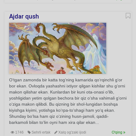
Ajdar qush
O‘tgan zamonda bir katta tog‘ning kamarida qo‘rqinchli g‘or
bor ekan. Ovloqda yashashni ixtiyor qilgan kishilar shu g‘orni
makon qilishar ekan. Kunlardan bir kuni ota-onasi o‘lib,
yoshligidan yetim qolgan bechora bir qiz o‘sha vahimali g‘orni
o‘ziga makon qilibdi. Bu qizning bir shol-lungidan boshqa
kiyishga kiyimi, yotishga ko‘rpa-to‘shagi ham yo‘q ekan.
Shunday bo‘lsa ham qiz o‘zining husn-jamoli, qaddi-
barkamoli bilan to‘lin oyni ham xira qilar ekan...
1746
Sehrli ertak
Xalq og'zaki ijodi
O'qing