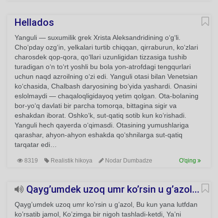
Hellados
Yanguli — suxumilik grek Xrista Aleksandridining oʻgʻli.
Choʻpday ozgʻin, yelkalari turtib chiqqan, qirraburun, koʻzlari
charosdek qop-qora, qoʻllari uzunligidan tizzasiga tushib
turadigan oʻn toʻrt yoshli bu bola yon-atrofdagi tengqurlari
uchun naqd azroilning oʻzi edi. Yanguli otasi bilan Venetsian
koʻchasida, Chalbash daryosining boʻyida yashardi. Onasini
eslolmaydi — chaqaloqligidayoq yetim qolgan. Ota-bolaning
bor-yoʻq davlati bir parcha tomorqa, bittagina sigir va
eshakdan iborat. Oshkoʻk, sut-qatiq sotib kun koʻrishadi.
Yanguli hech qayerda oʻqimasdi. Otasining yumushlariga
qarashar, ahyon-ahyon eshakda qoʻshnilarga sut-qatiq
tarqatar edi…
8319
Realistik hikoya
Nodar Dumbadze
O'qing
Qayg’umdek uzoq umr ko’rsin u g’azol...
Qayg’umdek uzoq umr ko’rsin u g’azol, Bu kun yana lutfdan
ko’rsatib jamol, Ko’zimga bir nigoh tashladi-ketdi, Ya’ni