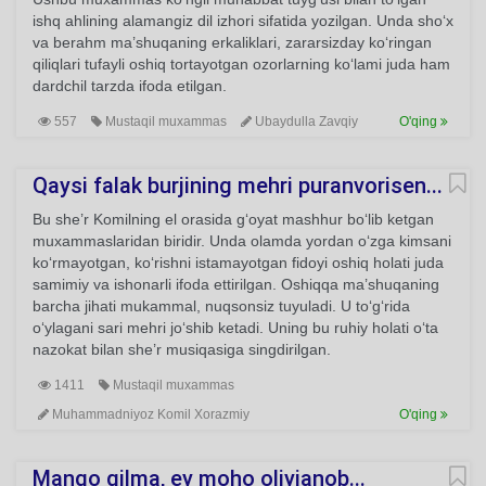
ishq ahlining alamangiz dil izhori sifatida yozilgan. Unda sho‘x
va berahm ma’shuqaning erkaliklari, zararsizday ko‘ringan
qiliqlari tufayli oshiq tortayotgan ozorlarning ko‘lami juda ham
dardchil tarzda ifoda etilgan.
557
Mustaqil muxammas
Ubaydulla Zavqiy
O'qing
Qaysi falak burjining mehri puranvorisen...
Bu she’r Komilning el orasida g‘oyat mashhur bo‘lib ketgan
muxammaslaridan biridir. Unda olamda yordan o‘zga kimsani
ko‘rmayotgan, ko‘rishni istamayotgan fidoyi oshiq holati juda
samimiy va ishonarli ifoda ettirilgan. Oshiqqa ma’shuqaning
barcha jihati mukammal, nuqsonsiz tuyuladi. U to‘g‘rida
o‘ylagani sari mehri jo‘shib ketadi. Uning bu ruhiy holati o‘ta
nazokat bilan she’r musiqasiga singdirilgan.
1411
Mustaqil muxammas
Muhammadniyoz Komil Xorazmiy
O'qing
Mango qilma, ey moho oliyjanob...