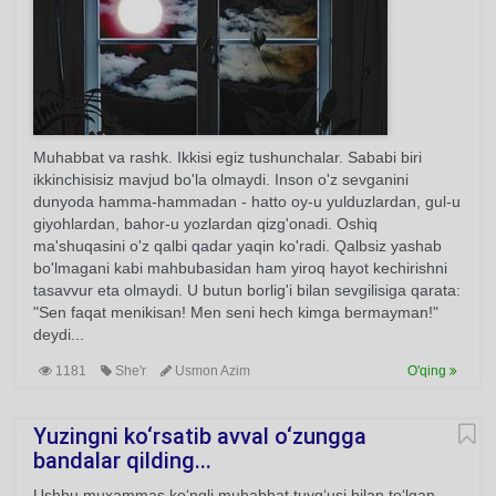
Muhabbat va rashk. Ikkisi egiz tushunchalar. Sababi biri
ikkinchisisiz mavjud bo'la olmaydi. Inson o'z sevganini
dunyoda hamma-hammadan - hatto oy-u yulduzlardan, gul-u
giyohlardan, bahor-u yozlardan qizg'onadi. Oshiq
ma'shuqasini o'z qalbi qadar yaqin ko'radi. Qalbsiz yashab
bo'lmagani kabi mahbubasidan ham yiroq hayot kechirishni
tasavvur eta olmaydi. U butun borlig'i bilan sevgilisiga qarata:
"Sen faqat menikisan! Men seni hech kimga bermayman!"
deydi...
1181
She'r
Usmon Azim
O'qing
Yuzingni ko‘rsatib avval o‘zungga
bandalar qilding...
Ushbu muxammas ko‘ngli muhabbat tuyg‘usi bilan to‘lgan