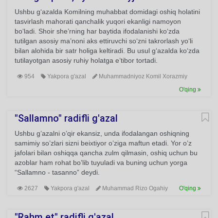
Ushbu g‘azalda Komilning muhabbat domidagi oshiq holatini
tasvirlash mahorati qanchalik yuqori ekanligi namoyon
bo‘ladi. Shoir she’rning har baytida ifodalanishi ko‘zda
tutilgan asosiy ma’noni aks ettiruvchi so‘zni takrorlash yo‘li
bilan alohida bir satr holiga keltiradi. Bu usul g‘azalda ko‘zda
tutilayotgan asosiy ruhiy holatga e’tibor tortadi.
954
Yakpora g'azal
Muhammadniyoz Komil Xorazmiy
O'qing
"Sallamno" radifli g'azal
Ushbu g’azalni o’qir ekansiz, unda ifodalangan oshiqning
samimiy so’zlari sizni beixtiyor o’ziga maftun etadi. Yor o’z
jafolari bilan oshiqqa qancha zulm qilmasin, oshiq uchun bu
azoblar ham rohat bo’lib tuyuladi va buning uchun yorga
“Sallamno - tasanno” deydi.
2627
Yakpora g'azal
Muhammad Rizo Ogahiy
O'qing
"Rahm et" radifli g'azal