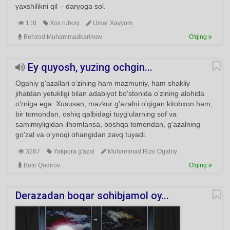
yaxshilikni qil – daryoga sol.
118
Xos ruboiy
Umar Xayyom
Behzod Muhammadkarimov
O'qing
Ey quyosh, yuzing ochgin...
Ogahiy g'azallari o'zining ham mazmuniy, ham shakliy
jihatdan yetukligi bilan adabiyot bo'stonida o'zining alohida
o'rniga ega. Xususan, mazkur g'azalni o'qigan kitobxon ham,
bir tomondan, oshiq qalbidagi tuyg'ularning sof va
samimiyligidan ilhomlansa, boshqa tomondan, g'azalning
go'zal va o'ynoqi ohangidan zavq tuyadi.
3267
Yakpora g'azal
Muhammad Rizo Ogahiy
Botir Qodirov
O'qing
Derazadan boqar sohibjamol oy...