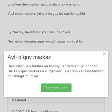
Emdikim devona-yu rasvoyi olam bo‘lmisham,
Vasl chun mumkin yo‘q o‘lturgay bu savdo koshki.
Ey Navoiy, bevafodur yor, bas, ne foyda,
Nechakim desang agar yoxud magar yo koshki.
×
Ayti o`quv markaz
Dasturlash, Arxitektura va kompyuter darslari Qo`qondagi
BATO o`quv markazida o`rgatiladi. Telegram kanalda kuzatib
borishingiz mumkin
Telegram kanal
Ma'lumot
2017, 15-Iyulda yuklangan