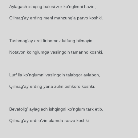
Aylagach ishqing balosi zor ko‘nglimni hazin,
Qilmag'ay erding meni mahzung'a parvo koshki.
Tushmag'ay erdi firibomez lutfung bilmayin,
Notavon ko‘nglumga vaslingdin tamanno koshki.
Lutf ila ko‘nglumni vaslingdin talabgor aylabon,
Qilmag'ay erding yana zulm oshkoro koshki.
Bevafolig' aylag'ach ishqingni ko‘nglum tark etib,
Qilmag'ay erdi o‘zin olamda rasvo koshki.