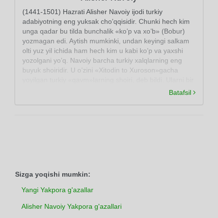
(1441-1501) Hazrati Alisher Navoiy ijodi turkiy
adabiyotning eng yuksak cho’qqisidir. Chunki hech kim
unga qadar bu tilda bunchalik «ko’p va xo’b» (Bobur)
yozmagan edi. Aytish mumkinki, undan keyingi salkam
olti yuz yil ichida ham hech kim u kabi ko’p va yaxshi
yozolgani yo’q. Navoiy barcha turkiy xalqlarning eng
buyuk shoiridir. U o’zini «Xitodin to Xuroson»gacha
yoyilgan turkiy «qavm»larning shoiri, deb bildi. Ularni bir
adabiy til bayrog’i ostida birlashtirdi -«yakqalam» qildi.
Batafsil
Buyuk shoir Xurosonda, uning poytaxti Hirotda yashab
ijod etdi.
Sizga yoqishi mumkin:
Yangi Yakpora g'azallar
Alisher Navoiy Yakpora g'azallari