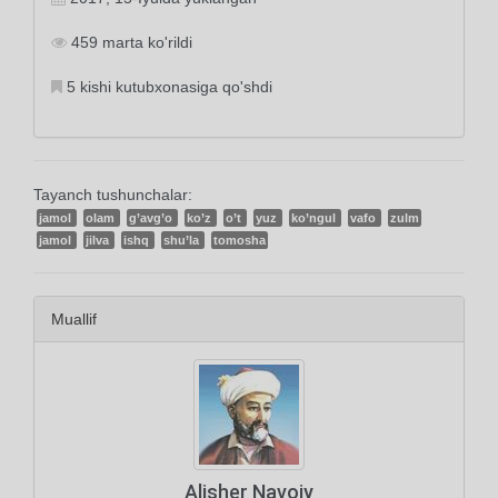
459 marta ko'rildi
5 kishi kutubxonasiga qo'shdi
Tayanch tushunchalar:
jamol
olam
g’avg’o
ko’z
o’t
yuz
ko’ngul
vafo
zulm
jamol
jilva
ishq
shu’la
tomosha
Muallif
Alisher Navoiy