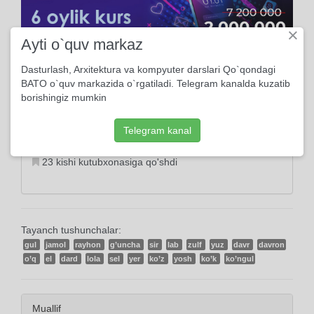
×
Ayti o`quv markaz
Dasturlash, Arxitektura va kompyuter darslari Qo`qondagi
Ma'lumot
BATO o`quv markazida o`rgatiladi. Telegram kanalda kuzatib
borishingiz mumkin
2017, 12-Sentabrda yuklangan
Telegram kanal
1580 marta ko'rildi
23 kishi kutubxonasiga qo'shdi
Tayanch tushunchalar:
gul
jamol
rayhon
g’uncha
sir
lab
zulf
yuz
davr
davron
o’q
el
dard
lola
sel
yer
ko’z
yosh
ko’k
ko’ngul
Muallif