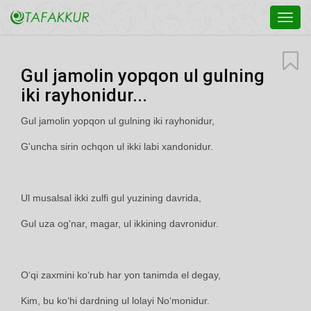
Toggl
navig
Gul jamolin yopqon ul gulning
iki rayhonidur...
Gul jamolin yopqon ul gulning iki rayhonidur,
G'uncha sirin ochqon ul ikki labi xandonidur.
Ul musalsal ikki zulfi gul yuzining davrida,
Gul uza og'nar, magar, ul ikkining davronidur.
O‘qi zaxmini ko‘rub har yon tanimda el degay,
Kim, bu ko‘hi dardning ul lolayi No‘monidur.