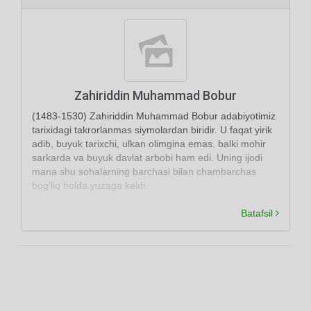
Zahiriddin Muhammad Bobur
(1483-1530) Zahiriddin Muhammad Bobur adabiyotimiz
tarixidagi takrorlanmas siymolardan biridir. U faqat yirik
adib, buyuk tarixchi, ulkan olimgina emas. balki mohir
sarkarda va buyuk davlat arbobi ham edi. Uning ijodi
mana shu sohalarning barchasi bilan chambarchas
bog'liq holda yuzaga keldi.
Batafsil