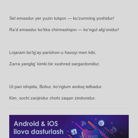
Sel emasdur yer yuzin tutqon — ko‘zumning yoshidur!
Ra’d emasdur ko‘kka chirmashqon — ko‘ngul afg'onidur!
Lojaram bo‘lg'ay parishon-u havoyi men kibi,
Zarra yanglig‘ kimki bir xushred sargardonidur.
Ul pari ishqida, Bobur, ko‘nglum andoq telbadur.
Kim, sochi zanjiridur chohi zaqan zindonidur.