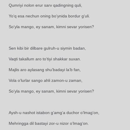
Qumriyi nolon erur sarv qadingning quli,
Yo‘q esa nechun oning bo‘ynida bordur g‘uli.
So‘yla mango, ey sanam, kimni sevar yorisen?
Sen kibi bir dilbare gulruh-u siymin badan,
Vaqti takallum aro to‘tiyi shakkar suxan.
Majlis aro aylasang shu’badayi la’b fan,
Vola o‘lurlar sango ahli zamon-u zaman,
So‘yla mango, ey sanam, kimni sevar yorisen?
Aysh-u nashot istabon g‘amg‘a duchor o‘lmag‘on,
Mehringga dil bastayi zor-u nizor o‘lmag‘on.