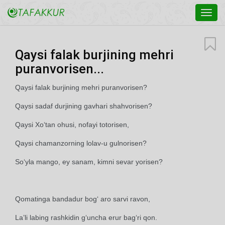
Toggl
navig
Qaysi falak burjining mehri
puranvorisen...
Qaysi falak burjining mehri puranvorisen?
Qaysi sadaf durjining gavhari shahvorisen?
Qaysi Xo‘tan ohusi, nofayi totorisen,
Qaysi chamanzorning lolav-u gulnorisen?
So‘yla mango, ey sanam, kimni sevar yorisen?
Qomatinga bandadur bog‘ aro sarvi ravon,
La’li labing rashkidin g‘uncha erur bag‘ri qon.