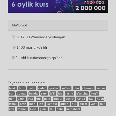
Ma'lumot
2017, 11-Yanvarda yuklangan
1403 marta ko'rildi
2 kishi kutubxonasiga qo'shdi
Tayanch tushunchalar:
falak
burj
mehr
sadaf
gavhar
xo'tan
ohu
chaman
sanam
yor
qomat
banda
sarv
la'li
lab
rashk
g'uncha
bag'ir
qon
sahn
yuz
gul
nola
bulbul
oshiq
xanda
qad
husn
jamol
oraz
moh
jon
ko'ngul
qumri
qul
dilbar
vaqt
to'ti
ahli
zamon
aysh
g'am
dil
dahr
muhabbat