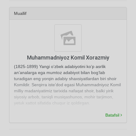
Muallif
Muhammadniyoz Komil Xorazmiy
(1825-1899) Yangi o‘zbek adabiyotini ko‘p asrlik
an’analarga ega mumtoz adabiyot bilan bog‘lab
turadigan eng yorqin adabiy shaxsiyatlardan biri shoir
Komildir. Serqirra iste’dod egasi Muhammadniyoz Komil
milliy madaniyatimiz tarixida nafaqat shoir, balki yirik
siyosiy arbob, taniqli musiqashunos, mohir tarjimon,
yetuk xattot sifatida chuqur iz qoldirgan.
Batafsil