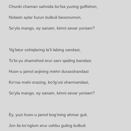
Chunki chaman sahnida bo‘lsa yuzing gulfishon,
Nolasin aylar fuzun bulbuli bexonumon,
So‘yla mango, ey sanam, kimni sevar yorisen?
Yig‘latur oshiqlaring la’li labing xandasi,
To‘bi-yu shamshod erur sarv qading bandasi.
Husn-u jamol avjining mehri duraxshandasi
Ko‘rsa mahi orazing, bo‘lg‘usi sharmandasi,
So‘yla mango, ey sanam, kimni sevar yorisen?
Ey, yuzi husn-u jamol bog‘ining ahmar guli,
Jon ila ko‘nglum erur ushbu guling bulbuli.