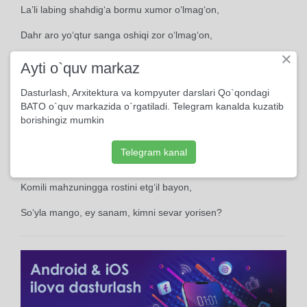
La’li labing shahdig‘a bormu xumor o‘lmag‘on,
Dahr aro yo‘qtur sanga oshiqi zor o‘lmag‘on,
×
So‘yla mango, ey sanam, kimni sevar yorisen?
Ayti o`quv markaz
Dasturlash, Arxitektura va kompyuter darslari Qo`qondagi
BATO o`quv markazida o`rgatiladi. Telegram kanalda kuzatib
Bir kecha aylab mango mehr-u muhabbat ayon,
borishingiz mumkin
Hamrah-u yo‘ldoshsiz borcha ulusdin nihon.
Telegram kanal
Kulbayi ahzonima bo‘lsang agar mehmon,
Komili mahzuningga rostini etg‘il bayon,
So‘yla mango, ey sanam, kimni sevar yorisen?