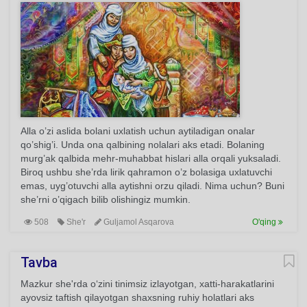
Alla o’zi aslida bolani uxlatish uchun aytiladigan onalar
qo’shig’i. Unda ona qalbining nolalari aks etadi. Bolaning
murg’ak qalbida mehr-muhabbat hislari alla orqali yuksaladi.
Biroq ushbu she’rda lirik qahramon o’z bolasiga uxlatuvchi
emas, uyg’otuvchi alla aytishni orzu qiladi. Nima uchun? Buni
she’rni o’qigach bilib olishingiz mumkin.
508
She'r
Guljamol Asqarova
O'qing
Tavba
Mazkur she'rda o‘zini tinimsiz izlayotgan, xatti-harakatlarini
ayovsiz taftish qilayotgan shaxsning ruhiy holatlari aks