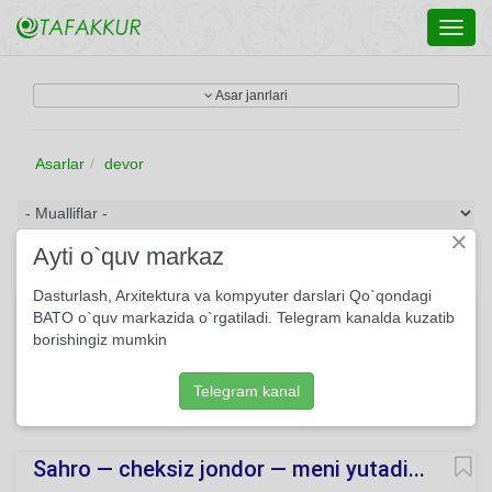
Toggl
navig
Asar janrlari
Asarlar
devor
×
Ayti o`quv markaz
Dasturlash, Arxitektura va kompyuter darslari Qo`qondagi
Devorlari yiqilgan bog‘...
BATO o`quv markazida o`rgatiladi. Telegram kanalda kuzatib
borishingiz mumkin
Devorlari yiqilgan bog‘, Barglaridan ayro bog‘, Kuz qo‘ynida
yolg‘iz turar — Yaydoq dashtning burjida.
Telegram kanal
650
She'r
Usmon Azim
O'qing
Sahro — cheksiz jondor — meni yutadi...