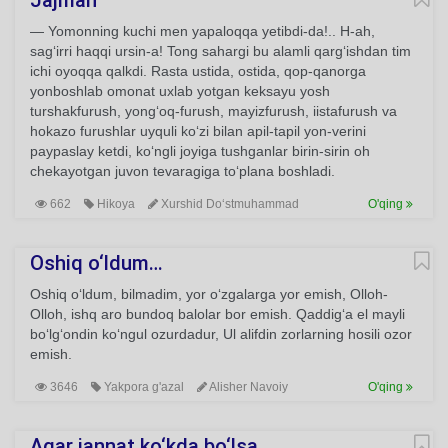
Jajman
— Yomonning kuchi men yapaloqqa yetibdi-da!.. H-ah,
sag‘irri haqqi ursin-a! Tong sahargi bu alamli qarg‘ishdan tim
ichi oyoqqa qalkdi. Rasta ustida, ostida, qop-qanorga
yonboshlab omonat uxlab yotgan keksayu yosh
turshakfurush, yong‘oq-furush, mayizfurush, iistafurush va
hokazo furushlar uyquli ko‘zi bilan apil-tapil yon-verini
paypaslay ketdi, ko‘ngli joyiga tushganlar birin-sirin oh
chekayotgan juvon tevaragiga to‘plana boshladi.
662
Hikoya
Xurshid Do‘stmuhammad
O'qing
Oshiq o‘ldum…
Oshiq o‘ldum, bilmadim, yor o‘zgalarga yor emish, Olloh-
Olloh, ishq aro bundoq balolar bor emish. Qaddig‘a el mayli
bo‘lg‘ondin ko‘ngul ozurdadur, Ul alifdin zorlarning hosili ozor
emish.
3646
Yakpora g'azal
Alisher Navoiy
O'qing
Agar jannat ko‘kda bo‘lsa