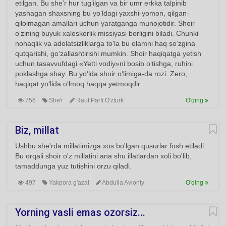
etilgan. Bu she’r hur tug‘ilgan va bir umr erkka talpinib
yashagan shaxsning bu yo‘ldagi yaxshi-yomon, qilgan-
qilolmagan amallari uchun yaratganga munojotidir. Shoir
o‘zining buyuk xaloskorlik missiyasi borligini biladi. Chunki
nohaqlik va adolatsizliklarga to'la bu olamni haq so‘zgina
qutqarishi, go‘zallashtirishi mumkin. Shoir haqiqatga yetish
uchun tasavvufdagi «Yetti vodiy»ni bosib o‘tishga, ruhini
poklashga shay. Bu yo‘lda shoir o‘limiga-da rozi. Zero,
haqiqat yo‘lida o‘lmoq haqqa yetmoqdir.
756
She'r
Rauf Parfi O'zturk
O'qing
Biz, millat
Ushbu she'rda millatimizga xos bo'lgan qusurlar fosh etiladi.
Bu orqali shoir o'z millatini ana shu illatlardan xoli bo'lib,
tamaddunga yuz tutishini orzu qiladi.
497
Yakpora g'azal
Abdulla Avloniy
O'qing
Yorning vasli emas ozorsiz...