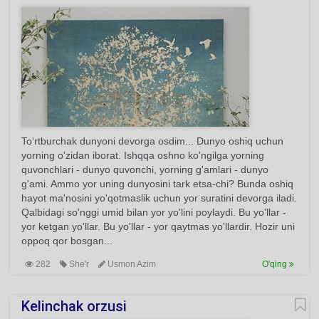
To‘rtburchak dunyoni devorga osdim... Dunyo oshiq uchun
yorning o'zidan iborat. Ishqqa oshno ko'ngilga yorning
quvonchlari - dunyo quvonchi, yorning g'amlari - dunyo
g'ami. Ammo yor uning dunyosini tark etsa-chi? Bunda oshiq
hayot ma'nosini yo'qotmaslik uchun yor suratini devorga iladi.
Qalbidagi so'nggi umid bilan yor yo'lini poylaydi. Bu yo'llar -
yor ketgan yo'llar. Bu yo'llar - yor qaytmas yo'llardir. Hozir uni
oppoq qor bosgan...
282
She'r
Usmon Azim
O'qing
Kelinchak orzusi