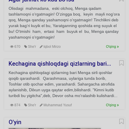
Olisdagi mahmadana, eski olchoq, Menga qadam
tashlamoqni o‘rgatmagin! O‘zingga boq, keyin mayli nog‘ora
qoq, Menga qanday yashamoqni o‘rgatmagin! Tinchlikni deb
yurak bag‘ri kuyik el bu, Yaratganning qoshida eng suyuk el
bu! O‘tmishi ham, ertasi ham buyuk el bu, Menga qanday
yashamoqni o‘rgatmagin!
670
She'r
Iqbol Mirzo
O'qing
Kechagina qishloqdagi qizlarning bari...
Kechagina qishloqdagi qizlarning bari Menga sirli qoshlar
qoqib qarashardi. Qarashmasa, uylariga tunda borib,
Toshlar otib qochar edim, yarashardi. Sahargacha atrofida
aylanishib, Dilxun uyga qaytar edim,bilishardi. "Kimni kutib
turibdi bu yigitcha",deb, Devor osha mo'ralashib kulishardi...
874
She'r
Muhammad Yusuf
O'qing
O'yin