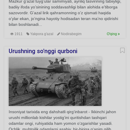
Mazkur g'azal tuyg’ular samimiyati, ayriliq tasvirining tabiiyligi,
badiiy ifoda yo’sinining soddavashligi bilan alohida e’tiborga
sazovordir. G’azal lirik qahramonning o’z qismati haqida
o’ylar ekan, jo’ngina hayotiy hodisadan teran ma’no qidirishi
bilan boshlanadi...
1911
Yakpora g'azal
Nodirabegim
O'qing
Urushning so'nggi qurboni
Insoniyat tarixida eng dahshatli qirg‘inbarot - Ikkinchi jahon
urushi millionlab kishilar yostig‘ini quritishdan tashqari
odamlar ongi, ruhiyatida ham yomon o‘zgarishlar yasadi.
Ochlik, muhtojlik odamlarni asabiy, bir-biriga g‘anim qilib