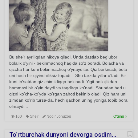
Bu she'r ayriliqdan hikoya qiladi. Unda dastlab beg'ubor
bolalik o'yini - bekinmachoq haqida so'z boradi. Bolacha va
qizcha har kuni bekinmachoq o'ynaydilar. Qiz berkinadi, bola
uni hech bir qiyinchiliksiz topadi... Shu tarzda yillar o'tadi. Bir
kuni to'satdan qiz chimildiqqa bekinadi. Yigit noilojlikdan
hammasi bir o'yin deydi va taqdirga ko'nadi. Shundan beri u
qizni ko'cha-ko'yda ko'rgan zahoti bekinib oladi. Qiz ham uni
zimdan ko'rib tursa-da, hech qachon uning yoniga topib bora
olmaydi...
160
She'r
Nodir Jonuzoq
O'qing
To‘rtburchak dunyoni devorga osdim...