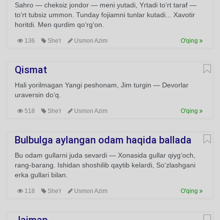
Sahro — cheksiz jondor — meni yutadi, Yгtadi to‘rt taraf —
to‘rt tubsiz ummon. Tunday fojiamni tunlar kutadi... Xavotir
horitdi. Men qurdim qo‘rg‘on.
136
She'r
Usmon Azim
O'qing
Qismat
Hali yorilmagan Yangi peshonam, Jim turgin — Devorlar
uraversin do‘q.
518
She'r
Usmon Azim
O'qing
Bulbulga aylangan odam haqida ballada
Bu odam gullarni juda sevardi — Xonasida gullar qiyg‘och,
rang-barang. Ishidan shoshilib qaytib kelardi, So‘zlashgani
erka gullari bilan.
118
She'r
Usmon Azim
O'qing