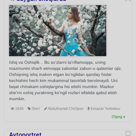
Ishq va Oshiqlik... Bu so'zlarni ta'riflamoqqa, uning
mazmunini sharh etmoqqa zabonlar zabun-u qalamlar ojiz.
Oshiqning ishq makon etgan ko'nglidan qanday hislar
kechishini hech kim mukammal tasvirlab berolmaydi. Uni
faqat chinakam oshiqlargina his etishi mumkin. Mazkur
she'rni oshiq yurakning ko'ngil rozlari sifatida qabul etish
mumkin.
1646
She'r
Abdulhamid Cho'lpon
Ernazar Yorbekov
O'qing
Avtoportret