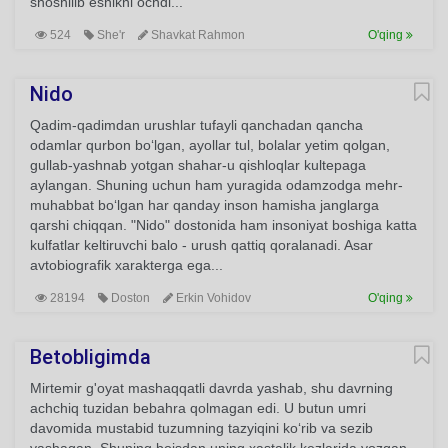
shoshilib eshikni ochdi...
524
She'r
Shavkat Rahmon
O'qing
Nido
Qadim-qadimdan urushlar tufayli qanchadan qancha
odamlar qurbon bo‘lgan, ayollar tul, bolalar yetim qolgan,
gullab-yashnab yotgan shahar-u qishloqlar kultepaga
aylangan. Shuning uchun ham yuragida odamzodga mehr-
muhabbat bo‘lgan har qanday inson hamisha janglarga
qarshi chiqqan. "Nido" dostonida ham insoniyat boshiga katta
kulfatlar keltiruvchi balo - urush qattiq qoralanadi. Asar
avtobiografik xarakterga ega...
28194
Doston
Erkin Vohidov
O'qing
Betobligimda
Mirtemir g'oyat mashaqqatli davrda yashab, shu davrning
achchiq tuzidan bebahra qolmagan edi. U butun umri
davomida mustabid tuzumning tazyiqini ko‘rib va sezib