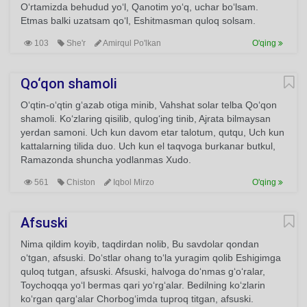
O‘rtamizda behudud yo‘l, Qanotim yo‘q, uchar bo‘lsam.
Etmas balki uzatsam qo‘l, Eshitmasman quloq solsam.
103
She'r
Amirqul Po'lkan
O'qing
Qo‘qon shamoli
O‘qtin-o‘qtin g‘azab otiga minib, Vahshat solar telba Qo‘qon
shamoli. Ko‘zlaring qisilib, qulog‘ing tinib, Ajrata bilmaysan
yerdan samoni. Uch kun davom etar talotum, qutqu, Uch kun
kattalarning tilida duo. Uch kun el taqvoga burkanar butkul,
Ramazonda shuncha yodlanmas Xudo.
561
Chiston
Iqbol Mirzo
O'qing
Afsuski
Nima qildim koyib, taqdirdan nolib, Bu savdolar qondan
o‘tgan, afsuski. Do‘stlar ohang to‘la yuragim qolib Eshigimga
quloq tutgan, afsuski. Afsuski, halvoga do‘nmas g‘o‘ralar,
Toychoqqa yo‘l bermas qari yo‘rg‘alar. Bedilning ko‘zlarin
ko‘rgan qarg‘alar Chorbog‘imda tuproq titgan, afsuski.