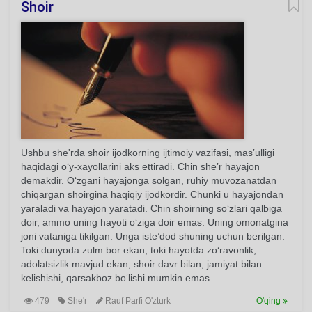
Shoir
Ushbu she'rda shoir ijodkorning ijtimoiy vazifasi, mas’ulligi
haqidagi o‘y-xayollarini aks ettiradi. Chin she’r hayajon
demakdir. O‘zgani hayajonga solgan, ruhiy muvozanatdan
chiqargan shoirgina haqiqiy ijodkordir. Chunki u hayajondan
yaraladi va hayajon yaratadi. Chin shoirning so‘zlari qalbiga
doir, ammo uning hayoti o‘ziga doir emas. Uning omonatgina
joni vataniga tikilgan. Unga iste’dod shuning uchun berilgan.
Toki dunyoda zulm bor ekan, toki hayotda zo‘ravonlik,
adolatsizlik mavjud ekan, shoir davr bilan, jamiyat bilan
kelishishi, qarsakboz bo‘lishi mumkin emas...
479
She'r
Rauf Parfi O'zturk
O'qing