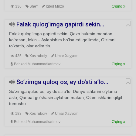
336
She'r
Iqbol Mirzo
O'qing
Falak qulog’imga gapirdi sekin...
Falak qulog’imga gapirdi sekin, Qazo hukmin mendan
ko’rasan, lekin – Aylanishim bo’lsa edi qo’limda, O’zimni
to’xtatib, olar edim tin.
435
Xos ruboiy
Umar Xayyom
Behzod Muhammadkarimov
O'qing
So’zimga quloq os, ey do’sti a’lo...
So’zimga quloq os, ey do’sti a’lo, Dunyo ishlarini o’ylama
aslo, Qanoat go’shasin aylabon makon, Olam ishlarini qilgil
tomosho.
183
Xos ruboiy
Umar Xayyom
Behzod Muhammadkarimov
O'qing