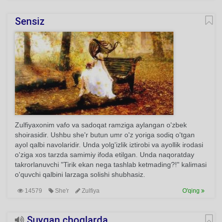
Sensiz
Zulfiyaxonim vafo va sadoqat ramziga aylangan o'zbek
shoirasidir. Ushbu she'r butun umr o'z yoriga sodiq o'tgan
ayol qalbi navolaridir. Unda yolg'izlik iztirobi va ayollik irodasi
o'ziga xos tarzda samimiy ifoda etilgan. Unda naqoratday
takrorlanuvchi "Tirik ekan nega tashlab ketmading?!" kalimasi
o'quvchi qalbini larzaga solishi shubhasiz.
14579
She'r
Zulfiya
O'qing
Suygan choqlarda