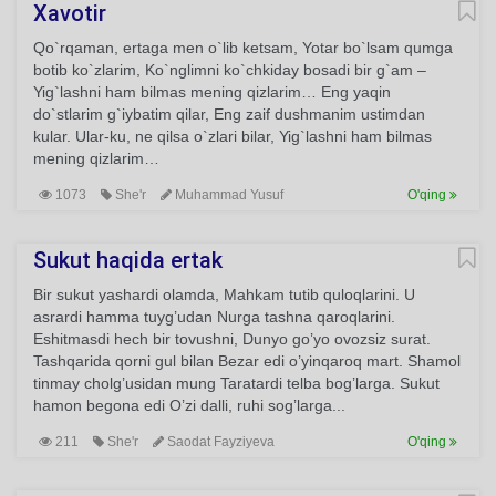
Xavotir
Qo`rqaman, ertaga men o`lib ketsam, Yotar bo`lsam qumga
botib ko`zlarim, Ko`nglimni ko`chkiday bosadi bir g`am –
Yig`lashni ham bilmas mening qizlarim… Eng yaqin
do`stlarim g`iybatim qilar, Eng zaif dushmanim ustimdan
kular. Ular-ku, ne qilsa o`zlari bilar, Yig`lashni ham bilmas
mening qizlarim…
1073
She'r
Muhammad Yusuf
O'qing
Sukut haqida ertak
Bir sukut yashardi olamda, Mahkam tutib quloqlarini. U
asrardi hamma tuyg’udan Nurga tashna qaroqlarini.
Eshitmasdi hech bir tovushni, Dunyo go’yo ovozsiz surat.
Tashqarida qorni gul bilan Bezar edi o’yinqaroq mart. Shamol
tinmay cholg’usidan mung Taratardi telba bog’larga. Sukut
hamon begona edi O’zi dalli, ruhi sog’larga...
211
She'r
Saodat Fayziyeva
O'qing