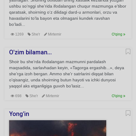
yashagan. Shuning boisdan uning xastalik kezlarida yozgan
ushbu so‘nggi she’rida ifodalangan chuqur mazmunga e’tibor
qaratsak, shoirning o‘z dilidagi dard-u armonlari, orzu va
havaslarini to‘la bayon eta olmagani kundek ravshan
bo‘ladi...
1269
She'r
Mirtemir
O'qing
O'zim bilaman...
Shoir bu she’rda ifodalangan mazmunni pardalash
maqsadida, sarlavhadan keyin, «Tagorga ergashib...», deya
she’rga izoh bergan. Ammo she'r satrlarini diqqat bilan
o'qisangiz, unda shoirning butun hayoti va ichki dunyosi
yaqqol aks etganligiga guvoh bo'lasiz...
698
She'r
Mirtemir
O'qing
Yong'in