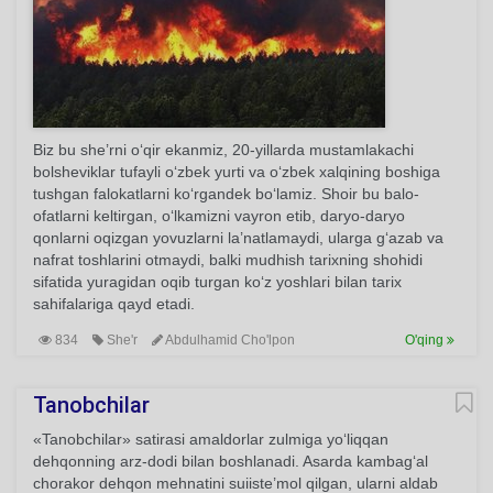
Biz bu she’rni o‘qir ekanmiz, 20-yillarda mustamlakachi
bolsheviklar tufayli o‘zbek yurti va o‘zbek xalqining boshiga
tushgan falokatlarni ko‘rgandek bo‘lamiz. Shoir bu balo-
ofatlarni keltirgan, o‘lkamizni vayron etib, daryo-daryo
qonlarni oqizgan yovuzlarni la’natlamaydi, ularga g‘azab va
nafrat toshlarini otmaydi, balki mudhish tarixning shohidi
sifatida yuragidan oqib turgan ko‘z yoshlari bilan tarix
sahifalariga qayd etadi.
834
She'r
Abdulhamid Cho'lpon
O'qing
Tanobchilar
«Tanobchilar» satirasi amaldorlar zulmiga yo‘liqqan
dehqonning arz-dodi bilan boshlanadi. Asarda kambag‘al
chorakor dehqon mehnatini suiiste’mol qilgan, ularni aldab