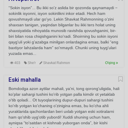
“Sokin isyon”... Bu ikki so'z aslida bir qozonda qaynamaydi −
sokinlik isyonni, isyon sokinlikni inkor etadi. Hech ham
qovushmaydi ular go'yo. Lekin Shavkat Rahmonning o’zini
shaxsan tanigan, yaqindan bilganlar bu ikki ters holat uning
shaxsiyatida nihoyatda munosib ravishda qovushganini, bir-
biri bilan rosa chiqishganini ko'radi. Shoirning bu sokin isyoni
qayg'uli yoki g'azabga minilgan onlardagina emas, balki “eng
baxtiyor lahzalarda ham” so'nmaydi. Chunki uning tuyg'ulari
yuzada emas...
403
She'r
Shavkat Rahmon
O'qing
Eski mahalla
Bomdodga azon aytilar mahali, ya'ni, tong qorong'uligida, hali
ko'plar sahargi tushini ko'rib yotgan palla kimdir ot yetaklab
o'tib qoladi... Ot tuyoqlarining dupur-dupuri sahargi tushini
ko'rib yotgan ko'chaning o'zinigina emas, bu ko'cha ahli
yuraklarida qachonlardan beri uxlab yotgan eski xotiralarni
ham qo'shib uyg'otib yubordi! Xuddi shuning uchun ham,
ayniqsa “to'satdan ot kishnab yuborgan onda”, bir kishi