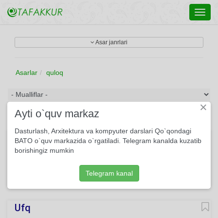
Toggl
navig
Asar janrlari
Asarlar
quloq
×
Ayti o`quv markaz
Dasturlash, Arxitektura va kompyuter darslari Qo`qondagi
Senga va Menga
BATO o`quv markazida o`rgatiladi. Telegram kanalda kuzatib
borishingiz mumkin
(Hazil) To‘yimiz ham o‘tdi jonim, Quloq osgin endi menga:
Buyurmoqlik bizdan bo‘lsin, Tinglamoqlik bo‘lsin senga.
Telegram kanal
160
She'r
Amirqul Po'lkan
O'qing
Ufq