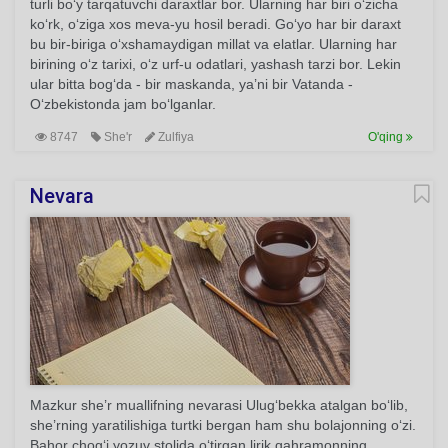
turli bo‘y tarqatuvchi daraxtlar bor. Ularning har biri o‘zicha
ko‘rk, o‘ziga xos meva-yu hosil beradi. Go‘yo har bir daraxt
bu bir-biriga o‘xshamaydigan millat va elatlar. Ularning har
birining o‘z tarixi, o‘z urf-u odatlari, yashash tarzi bor. Lekin
ular bitta bog‘da - bir maskanda, ya’ni bir Vatanda -
O‘zbekistonda jam bo‘lganlar.
8747
She'r
Zulfiya
O'qing
Nevara
Mazkur she’r muallifning nevarasi Ulug‘bekka atalgan bo‘lib,
she’rning yaratilishiga turtki bergan ham shu bolajonning o‘zi.
Bahor chog‘i yozuv stolida o‘tirgan lirik qahramonning