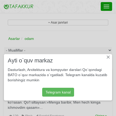
Toggl
navig
Asar janrlari
Asarlar
odam
×
Ayti o`quv markaz
Dasturlash, Arxitektura va kompyuter darslari Qo`qondagi
Sen baxtlisan mendan yiroqda...
BATO o`quv markazida o`rgatiladi. Telegram kanalda kuzatib
borishingiz mumkin
Sen baxtlisan mendan yiroqda — Yelkangdagi farishta aytdi.
Sen ketgan so’ng mening ko’nglimga Momo Havvo hasrati
qaytdi. Ko’zlaringda yonib turar nur, Faqat oppoq o’ylar
Telegram kanal
surasan. Tushlaringda atirgul taqqan Hijronlarning aksin
ko’rasan. Qo’l siltaysan:»Menga baribir, Men hech kimga
ichmovdim qasam»...