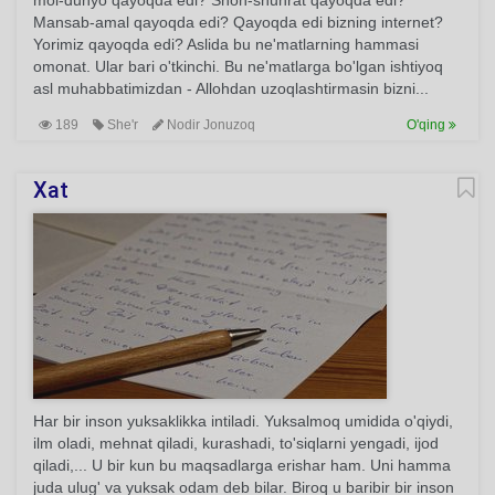
mol-dunyo qayoqda edi? Shon-shuhrat qayoqda edi?
Mansab-amal qayoqda edi? Qayoqda edi bizning internet?
Yorimiz qayoqda edi? Aslida bu ne'matlarning hammasi
omonat. Ular bari o'tkinchi. Bu ne'matlarga bo'lgan ishtiyoq
asl muhabbatimizdan - Allohdan uzoqlashtirmasin bizni...
189
She'r
Nodir Jonuzoq
O'qing
Xat
Har bir inson yuksaklikka intiladi. Yuksalmoq umidida o'qiydi,
ilm oladi, mehnat qiladi, kurashadi, to'siqlarni yengadi, ijod
qiladi,... U bir kun bu maqsadlarga erishar ham. Uni hamma
juda ulug' va yuksak odam deb bilar. Biroq u baribir bir inson