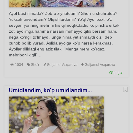
Ayol baxt nimada? Zeb-u ziynatdami? Shon-u shuhratda?
Yuksak unvondami? Olqishlardami? Yo’q! Ayol baxti o’z
sevgan yorining mehrini his qilmoqlikdadir. Ko’pincha erkak
zoti ayolimga hamma narsani muhayyo qilib bersam ham,
nega ko’ngli to’lmaydi, unga nima yetishmaydi o’zi, deb
xunob bo’lib yuradi. Aslida ayolga ko’p narsa kerakmas.
Ayollar dilidagi eng aziz tilak: “Menga mehr ko’rgaz,
mehribonlik qil”…
1034
She'r
Guljamol Asqarova
Guljamol Asqarova
O'qing
Umidlandim, ko‘p umidlandim...