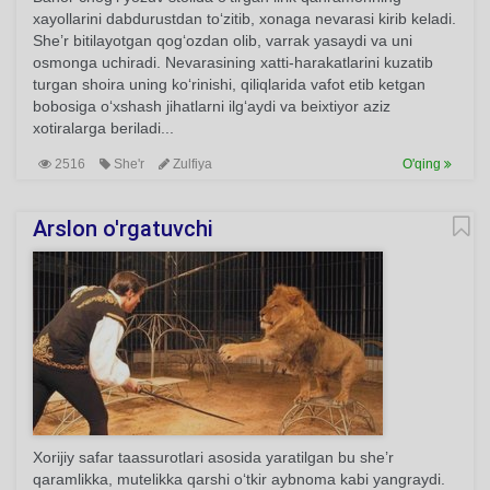
xayollarini dabdurustdan to‘zitib, xonaga nevarasi kirib keladi.
She’r bitilayotgan qog‘ozdan olib, varrak yasaydi va uni
osmonga uchiradi. Nevarasining xatti-harakatlarini kuzatib
turgan shoira uning ko‘rinishi, qiliqlarida vafot etib ketgan
bobosiga o‘xshash jihatlarni ilg‘aydi va beixtiyor aziz
xotiralarga beriladi...
2516
She'r
Zulfiya
O'qing
Arslon o'rgatuvchi
Xorijiy safar taassurotlari asosida yaratilgan bu she’r
qaramlikka, mutelikka qarshi o‘tkir aybnoma kabi yangraydi.