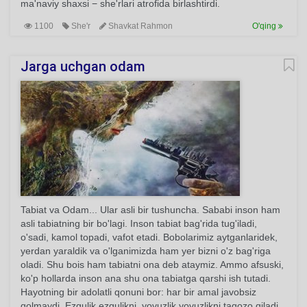
ma'naviy shaxsi − she'rlari atrofida birlashtirdi.
1100
She'r
Shavkat Rahmon
O'qing
Jarga uchgan odam
Tabiat va Odam... Ular asli bir tushuncha. Sababi inson ham
asli tabiatning bir bo'lagi. Inson tabiat bag'rida tug'iladi,
o'sadi, kamol topadi, vafot etadi. Bobolarimiz aytganlaridek,
yerdan yaraldik va o'lganimizda ham yer bizni o'z bag'riga
oladi. Shu bois ham tabiatni ona deb ataymiz. Ammo afsuski,
ko'p hollarda inson ana shu ona tabiatga qarshi ish tutadi.
Hayotning bir adolatli qonuni bor: har bir amal javobsiz
qolmaydi. Ezgulik ezgulikni, yovuzlik yovuzlikni taqozo qiladi...