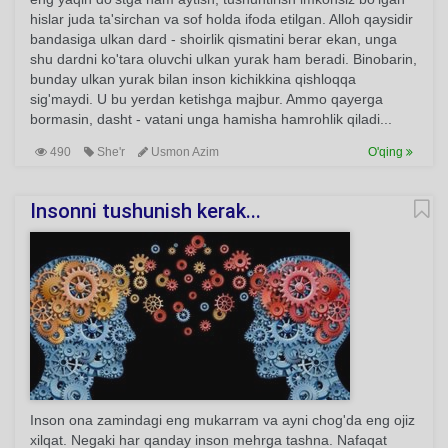
hislar juda ta'sirchan va sof holda ifoda etilgan. Alloh qaysidir
bandasiga ulkan dard - shoirlik qismatini berar ekan, unga
shu dardni ko'tara oluvchi ulkan yurak ham beradi. Binobarin,
bunday ulkan yurak bilan inson kichikkina qishloqqa
sig'maydi. U bu yerdan ketishga majbur. Ammo qayerga
bormasin, dasht - vatani unga hamisha hamrohlik qiladi...
490
She'r
Usmon Azim
O'qing
Insonni tushunish kerak...
Inson ona zamindagi eng mukarram va ayni chog'da eng ojiz
xilqat. Negaki har qanday inson mehrga tashna. Nafaqat