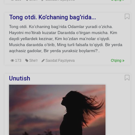
Tong otdi. Ko’chaning bag’rida...
Tong otdi. Ko’chaning bag’rida Odamlar yuradi o’zicha.
Hayotni mo’ltirab kuzatar Daraxtda o’tirgan musicha. Kim
daydi yellardek kezinar, Kim ko’zdan ma’nolar o’qiydi.
Musicha daraxtda o’tirib, Ming turli falsafa to’qiydi. Bir yerda
aqchasiz gadolar, Bir yerda yuraksiz boylarmi?..
173
She'r
Saodat Fayziyeva
O'qing
Unutish