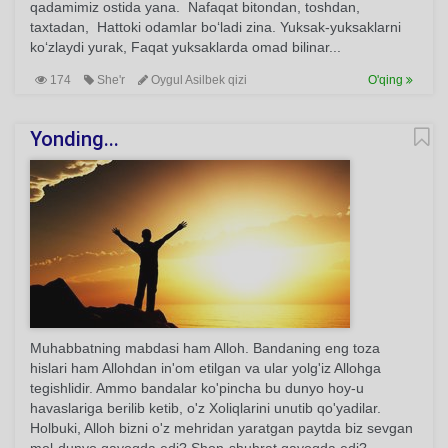
qadamimiz ostida yana. Nafaqat bitondan, toshdan,
taxtadan, Hattoki odamlar bo‘ladi zina. Yuksak-yuksaklarni
ko‘zlaydi yurak, Faqat yuksaklarda omad bilinar...
174
She'r
Oygul Asilbek qizi
O'qing
Yonding...
Muhabbatning mabdasi ham Alloh. Bandaning eng toza
hislari ham Allohdan in'om etilgan va ular yolg'iz Allohga
tegishlidir. Ammo bandalar ko'pincha bu dunyo hoy-u
havaslariga berilib ketib, o'z Xoliqlarini unutib qo'yadilar.
Holbuki, Alloh bizni o'z mehridan yaratgan paytda biz sevgan