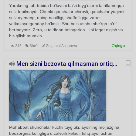
Yurakning tub-tubida bo’luvchi ba’zi tuyg’ularni ta’riflamoqqa
so’z topilmaydi. Chunki qanchalar chiroyli, qanchalar yoqimli
so’z aytmang, uning nasifligi, shaffofligiga zarar
yetkazayotganday bo’lasiz. Shu bois ushbu she’rga ta’rif
bermaymiz. Zero, u ta’rifdan tashqarida. Uni faqat o’qish va
his qilish mumkin…
245
She'r
Guljamol Asqarova
O'qing
Men sizni bezovta qilmasman ortiq...
Muhabbat shunchalar kuchli tuyg’uki, ayolning mo’jazgina,
beozorgina ko’ngliga u zalvorli keladi. Ishq ayol uchun