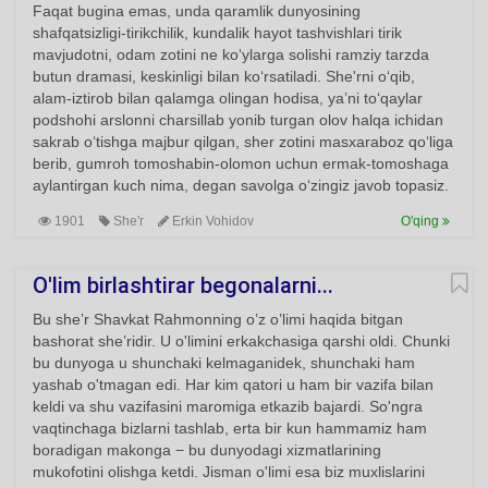
Faqat bugina emas, unda qaramlik dunyosining
shafqatsizligi-tirikchilik, kundalik hayot tashvishlari tirik
mavjudotni, odam zotini ne ko‘ylarga solishi ramziy tarzda
butun dramasi, keskinligi bilan ko‘rsatiladi. She'rni o‘qib,
alam-iztirob bilan qalamga olingan hodisa, ya’ni to‘qaylar
podshohi arslonni charsillab yonib turgan olov halqa ichidan
sakrab o‘tishga majbur qilgan, sher zotini masxaraboz qo‘liga
berib, gumroh tomoshabin-olomon uchun ermak-tomoshaga
aylantirgan kuch nima, degan savolga o‘zingiz javob topasiz.
1901
She'r
Erkin Vohidov
O'qing
O'lim birlashtirar begonalarni...
Bu she’r Shavkat Rahmonning o’z o’limi haqida bitgan
bashorat she’ridir. U o'limini erkakchasiga qarshi oldi. Chunki
bu dunyoga u shunchaki kelmaganidek, shunchaki ham
yashab o'tmagan edi. Har kim qatori u ham bir vazifa bilan
keldi va shu vazifasini maromiga etkazib bajardi. So'ngra
vaqtinchaga bizlarni tashlab, erta bir kun hammamiz ham
boradigan makonga − bu dunyodagi xizmatlarining
mukofotini olishga ketdi. Jisman o'limi esa biz muxlislarini