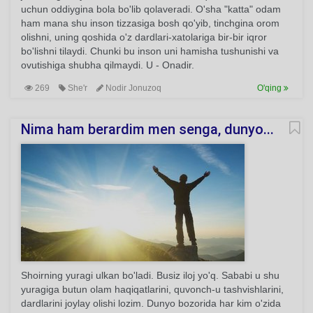
uchun oddiygina bola bo'lib qolaveradi. O'sha "katta" odam
ham mana shu inson tizzasiga bosh qo'yib, tinchgina orom
olishni, uning qoshida o'z dardlari-xatolariga bir-bir iqror
bo'lishni tilaydi. Chunki bu inson uni hamisha tushunishi va
ovutishiga shubha qilmaydi. U - Onadir.
269
She'r
Nodir Jonuzoq
O'qing
Nima ham berardim men senga, dunyo...
Shoirning yuragi ulkan bo'ladi. Busiz iloj yo'q. Sababi u shu
yuragiga butun olam haqiqatlarini, quvonch-u tashvishlarini,
dardlarini joylay olishi lozim. Dunyo bozorida har kim o'zida