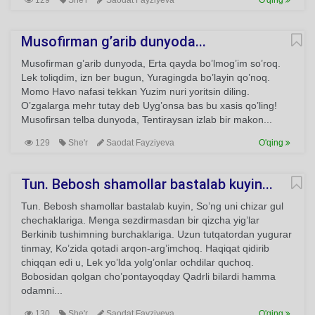
129
She'r
Saodat Fayziyeva
O'qing
Musofirman g’arib dunyoda...
Musofirman g’arib dunyoda, Erta qayda bo’lmog’im so’roq.
Lek toliqdim, izn ber bugun, Yuragingda bo’layin qo’noq.
Momo Havo nafasi tekkan Yuzim nuri yoritsin diling.
O’zgalarga mehr tutay deb Uyg’onsa bas bu xasis qo’ling!
Musofirsan telba dunyoda, Tentiraysan izlab bir makon...
129
She'r
Saodat Fayziyeva
O'qing
Tun. Bebosh shamollar bastalab kuyin...
Tun. Bebosh shamollar bastalab kuyin, So’ng uni chizar gul
chechaklariga. Menga sezdirmasdan bir qizcha yig’lar
Berkinib tushimning burchaklariga. Uzun tutqatordan yugurar
tinmay, Ko’zida qotadi arqon-arg’imchoq. Haqiqat qidirib
chiqqan edi u, Lek yo’lda yolg’onlar ochdilar quchoq.
Bobosidan qolgan cho’pontayoqday Qadrli bilardi hamma
odamni...
130
She'r
Saodat Fayziyeva
O'qing