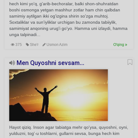
hech kimi yo'q, g'arib-bechoralar, balki shon-shuhratdan
boshi osmonga yetgan mashhur zotlar ham chin qalbdan
samimiy aytilgan ikki og'izgina shirin so'zga muhtoj.
Soxtaliklar va sun'iyliklar urchigan bu zamonda tabiiylik,
samimiyat anqoning urug'i go'yo. Hamma uni izlaydi, hamma
unga talpinadi...
375
She'r
Usmon Azim
O'qing
Men Quyoshni sevsam...
Hayot qiziq. Inson agar tabiatga mehr qo'ysa, quyoshni, oyni,
yulduzni, tog'-u toshlarni, gullarni sevsa, bunga hech kim