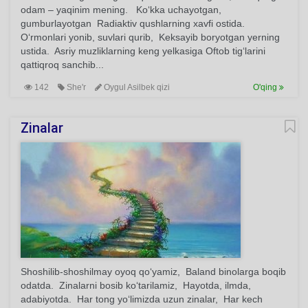
odam – yaqinim mening. Ko‘kka uchayotgan,
gumburlayotgan Radiaktiv qushlarning xavfi ostida.
O‘rmonlari yonib, suvlari qurib, Keksayib boryotgan yerning
ustida. Asriy muzliklarning keng yelkasiga Oftob tig‘larini
qattiqroq sanchib...
142
She'r
Oygul Asilbek qizi
O'qing
Zinalar
Shoshilib-shoshilmay oyoq qo‘yamiz, Baland binolarga boqib
odatda. Zinalarni bosib ko‘tarilamiz, Hayotda, ilmda,
adabiyotda. Har tong yo‘limizda uzun zinalar, Har kech