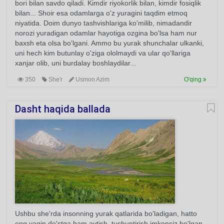
bori bilan savdo qiladi. Kimdir riyokorlik bilan, kimdir fosiqlik
bilan... Shoir esa odamlarga o'z yuragini taqdim etmoq
niyatida. Doim dunyo tashvishlariga ko'milib, nimadandir
norozi yuradigan odamlar hayotiga ozgina bo'lsa ham nur
baxsh eta olsa bo'lgani. Ammo bu yurak shunchalar ulkanki,
uni hech kim butunlay o'ziga ololmaydi va ular qo'llariga
xanjar olib, uni burdalay boshlaydilar...
350
She'r
Usmon Azim
O'qing
Dasht haqida ballada
Ushbu she'rda insonning yurak qatlarida bo'ladigan, hatto
eng yaqin do'stga ham aytish, tushuntirish imkonsiz bo'lgan