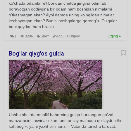
ko'chada odamlar e'tiboridan chetda jimgina odimlab
borayotgan oddiygina bir odam ham boshidan nimalarni
o'tkazmagan ekan? Ayni damda uning ko'nglidan nimalar
kechayotgan ekan? Bunisi boshqalarga qorong'u. O'zgalar
buni qaydan ham bilasin...
1
3296
She'r
Abdulla Oripov
O'qing
Bog'lar qiyg'os gulda
Ushbu she'rda muallif bahorning gulga burkangan go'zal
manzarasini tasvirlar ekan, uni ramziy ma’noda qo‘llaydi. «Bir
kaft bog‘», ya’ni yaxlit bir manzil - Vatanda turlicha tarovat,