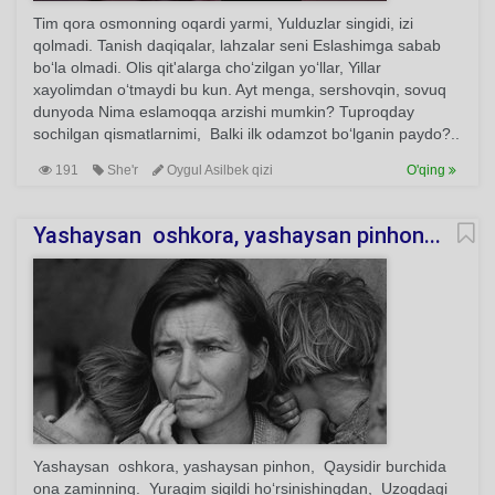
Tim qora osmonning oqardi yarmi, Yulduzlar singidi, izi
qolmadi. Tanish daqiqalar, lahzalar seni Eslashimga sabab
bo‘la olmadi. Olis qit'alarga cho‘zilgan yo‘llar, Yillar
xayolimdan o‘tmaydi bu kun. Ayt menga, sershovqin, sovuq
dunyoda Nima eslamoqqa arzishi mumkin? Tuproqday
sochilgan qismatlarnimi, Balki ilk odamzot bo‘lganin paydo?..
191
She'r
Oygul Asilbek qizi
O'qing
Yashaysan oshkora, yashaysan pinhon...
Yashaysan oshkora, yashaysan pinhon, Qaysidir burchida
ona zaminning. Yuragim siqildi ho‘rsinishingdan, Uzoqdagi