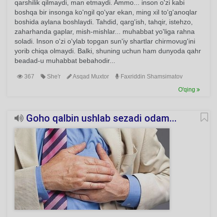
qarshilik qilmaydi, man etmaydi. Ammo... inson o'zi kabi
boshqa bir insonga ko'ngil qo'yar ekan, ming xil to'g'anoqlar
boshida aylana boshlaydi. Tahdid, qarg'ish, tahqir, istehzo,
zaharhanda gaplar, mish-mishlar... muhabbat yo'liga rahna
soladi. Inson o'zi o'ylab topgan sun'iy shartlar chirmovug'ini
yorib chiqa olmaydi. Balki, shuning uchun ham dunyoda qahr
beadad-u muhabbat bebahodir...
367
She'r
Asqad Muxtor
Faxriddin Shamsimatov
O'qing
Goho qalbin ushlab sezadi odam...