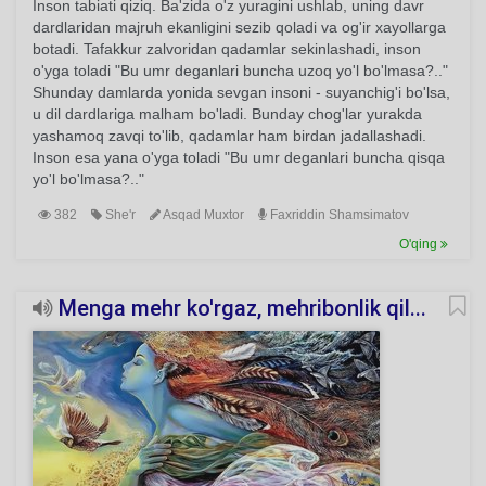
Inson tabiati qiziq. Ba'zida o'z yuragini ushlab, uning davr
dardlaridan majruh ekanligini sezib qoladi va og'ir xayollarga
botadi. Tafakkur zalvoridan qadamlar sekinlashadi, inson
o'yga toladi "Bu umr deganlari buncha uzoq yo'l bo'lmasa?.."
Shunday damlarda yonida sevgan insoni - suyanchig'i bo'lsa,
u dil dardlariga malham bo'ladi. Bunday chog'lar yurakda
yashamoq zavqi to'lib, qadamlar ham birdan jadallashadi.
Inson esa yana o'yga toladi "Bu umr deganlari buncha qisqa
yo'l bo'lmasa?.."
382
She'r
Asqad Muxtor
Faxriddin Shamsimatov
O'qing
Menga mehr ko'rgaz, mehribonlik qil...