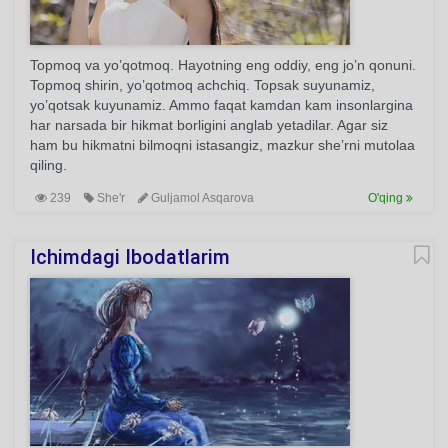
Topmoq va yo’qotmoq. Hayotning eng oddiy, eng jo’n qonuni.
Topmoq shirin, yo’qotmoq achchiq. Topsak suyunamiz,
yo’qotsak kuyunamiz. Ammo faqat kamdan kam insonlargina
har narsada bir hikmat borligini anglab yetadilar. Agar siz
ham bu hikmatni bilmoqni istasangiz, mazkur she’rni mutolaa
qiling.
239
She'r
Guljamol Asqarova
O'qing
Ichimdagi Ibodatlarim