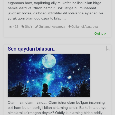
tuganmas baxt, taqdirning oliy mukofoti bo’lishi bilan birga,
bemisl dard va iztirob hamdir. Boz ustiga bu muhabbat
javobsiz bo’lsa, qalbdagi iztiroblar dil nolalariga aylanadi va
yurak qoni bilan qog’ozga to’kiladi…
462
She'r
Guljamol Asqarova
Guljamol Asqarova
O'qing
Sen qaydan bilasan...
Olam - sir, olam - sinoat. Olam ichra olam bo'lgan insonning
o'zi ham butun borlig'i bilan sirlarning siridir. Bu ko'hna dunyo
nimalarni ko'rmagan deysiz? Oddiy kunlarning birida oddiy