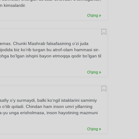
n kimsalardir.
O'qing
emas. Chunki Mashrab falsafasining o’zi juda
ijodida biz ko’rib turgan bu atrof-olam hammasi sir-
ohga bo'lgan ishqini bayon etmoqqa qodir bo'lgan til
O'qing
safiy o’y surmaydi, balki ko’ngil istaklarini samimiy
 o’tib qoladi. Chindan ham inson umri yillarning
’lsa-yu unga erisholmasa, inson hayotining mazmuni
O'qing