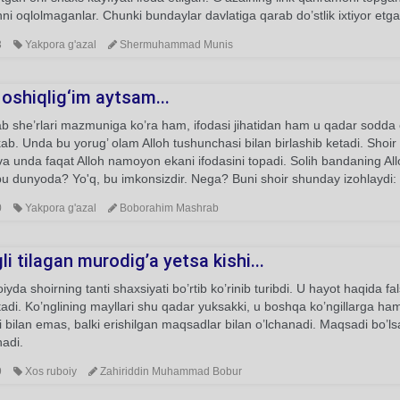
ni oqlolmaganlar. Chunki bundaylar davlatiga qarab do’stlik ixtiyor etga
3
Yakpora g'azal
Shermuhammad Munis
oshiqlig‘im aytsam...
 she’rlari mazmuniga ko’ra ham, ifodasi jihatidan ham u qadar sodda 
b. Unda bu yorug’ olam Alloh tushunchasi bilan birlashib ketadi. Shoir 
va unda faqat Alloh namoyon ekani ifodasini topadi. Solih bandaning All
u dunyoda? Yo'q, bu imkonsizdir. Nega? Buni shoir shunday izohlaydi:
0
Yakpora g'azal
Boborahim Mashrab
li tilagan murodig’a yetsa kishi...
iyda shoirning tanti shaxsiyati bo’rtib ko’rinib turibdi. U hayot haqida fal
tadi. Ko’nglining mayllari shu qadar yuksakki, u boshqa ko’ngillarga ham
i bilan emas, balki erishilgan maqsadlar bilan o’lchanadi. Maqsadi bo
hadi.
9
Xos ruboiy
Zahiriddin Muhammad Bobur