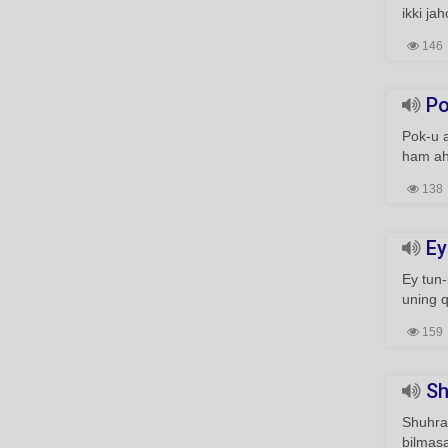
ikki ja
146
Pok
Pok-u a
ham a
138
Ey 
Ey tun-
uning q
159
Sh
Shuhrat
bilmasa