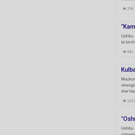
256
"Kamo
Ushbu g
ta’sirc
981
Kulb
Mazkur 
ohangla
she’rla
101
"Oshn
Ushbu g
urinayo