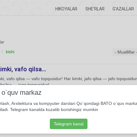
HIKOYALAR
SHE'RLAR
G'AZALLAR
lar
r
kishi
imki, vafo qilsa…
ki, vafo qilsa — vafo topqusidur! Har kimki, jafo qilsa — jafo topqusidu
bo‘lsa — jazo topqusidur!
i o`quv markaz
48
Xos ruboiy
Zahiriddin Muhammad Bobur
rlash, Arxitektura va kompyuter darslari Qo`qondagi BATO o`quv mark
iladi. Telegram kanalda kuzatib borishingiz mumkin
 men istagan…
en istagan o‘z suhbatiga arjumand etmas, Meni istar kishining suhbat
Telegram kanal
, mendin istagay bahra, Chu ulkim, bahrayi andin tilarmen, bahramand