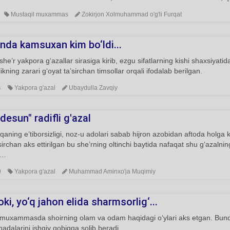
Mustaqil muxammas
Zokirjon Xolmuhammad o'g'li Furqat
nda kamsuxan kim bo‘ldi...
he’r yakpora g‘azallar sirasiga kirib, ezgu sifatlarning kishi shaxsiyatid
ikning zarari g‘oyat ta’sirchan timsollar orqali ifodalab berilgan.
4
Yakpora g'azal
Ubaydulla Zavqiy
desun" radifli g'azal
aning e’tiborsizligi, noz-u adolari sabab hijron azobidan aftoda holga k
’sirchan aks ettirilgan bu she’rning oltinchi baytida nafaqat shu g‘azalnin
i…
9
Yakpora g'azal
Muhammad Aminxo'ja Muqimiy
ki, yo‘q jahon elida sharmsorlig‘...
muxammasda shoirning olam va odam haqidagi o‘ylari aks etgan. Bunda
dalarini ishqiy qobiqqa solib beradi.