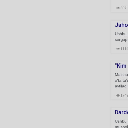
807
Jaho
Ushbu s
sergapl
111
"Kim 
Ma’shuq
o‘ta ta
aytilad
174
Dardo
Ushbu 
mushoha