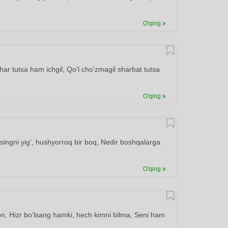
O'qing
har tutsa ham ichgil, Qo’l cho’zmagil sharbat tutsa
O'qing
esingni yig’, hushyorroq bir boq, Nedir boshqalarga
O'qing
on, Hizr bo’lsang hamki, hech kimni bilma, Seni ham