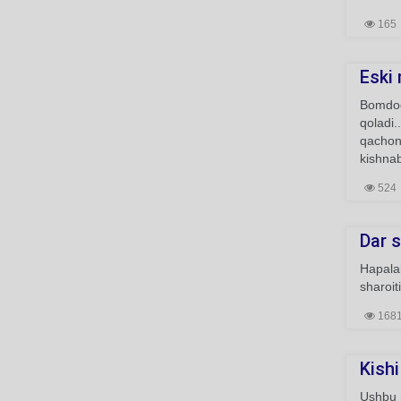
165
Eski
Bomdodg
qoladi.
qachonl
kishnab
524
Dar 
Hapalak
sharoit
168
Kishi
Ushbu m