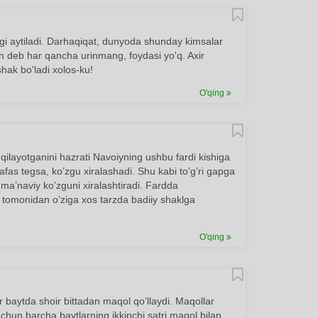
ligi aytiladi. Darhaqiqat, dunyoda shunday kimsalar
an deb har qancha urinmang, foydasi yo'q. Axir
shak bo'ladi xolos-ku!
O'qing
qilayotganini hazrati Navoiyning ushbu fardi kishiga
nafas tegsa, ko’zgu xiralashadi. Shu kabi to’g’ri gapga
i ma’naviy ko’zguni xiralashtiradi. Fardda
tomonidan o’ziga xos tarzda badiiy shaklga
O'qing
 baytda shoir bittadan maqol qo‘llaydi. Maqollar
 uchun barcha baytlarning ikkinchi satri maqol bilan