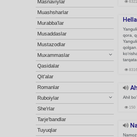
Masnaviylar
632
Muashsharlar
Hell
Murabba'lar
Yanguli
Musaddaslar
qora, q
Yanguli
Mustazodlar
qolgan.
koʻrish
Muxammaslar
tarqat
Qasidalar
831
Qit'alar
Ahi
Romanlar
Ahil bo
Ruboiylar
150
She'rlar
Tarje'bandlar
Na
Tuyuqlar
Namoz,