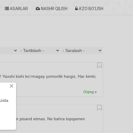
ASARLAR
NASHR QILISH
A'ZO BO'LISH
r! Yaxshi kishi ko‘rmagay yomonlik hargiz, Har kimki,
×
O'qing
azida
in ko‘nglum pisand etmas. Ne bahra topqamen
 etmas.