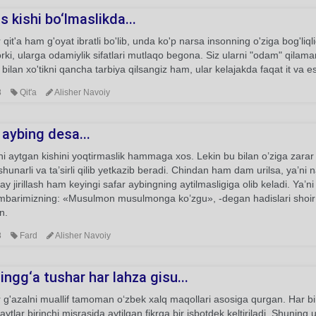
 kishi bo‘lmaslikda...
qit'a ham g'oyat ibratli bo'lib, unda ko'p narsa insonning o'ziga bog'liq
ki, ularga odamiylik sifatlari mutlaqo begona. Siz ularni "odam" qilam
bilan xo'tikni qancha tarbiya qilsangiz ham, ular kelajakda faqat it va e
8
Qit'a
Alisher Navoiy
 aybing desa...
i aytgan kishini yoqtirmaslik hammaga xos. Lekin bu bilan o’ziga zarar 
shunarli va ta’sirli qilib yetkazib beradi. Chindan ham dam urilsa, ya’ni 
y jirillash ham keyingi safar aybingning aytilmasligiga olib keladi. Ya’n
mbarimizning: «Musulmon musulmonga ko’zgu», -degan hadislari shoir 
n.
8
Fard
Alisher Navoiy
ngg‘a tushar har lahza gisu...
g'azalni muallif tamoman o‘zbek xalq maqollari asosiga qurgan. Har bir
aytlar birinchi misrasida aytilgan fikrga bir isbotdek keltiriladi. Shuning