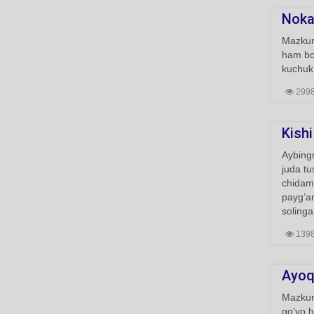
Nokas
Mazkur 
ham bor
kuchuk 
299
Kishi
Aybingn
juda tu
chidama
payg’a
solinga
139
Ayoqi
Mazkur 
go‘yo b