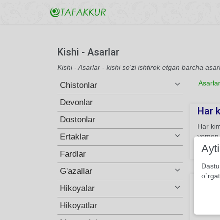
Kishi - Asarlar
Kishi - Asarlar - kishi so'zi ishtirok etgan barcha asar
Asarla
Chistonlar
Devonlar
Har k
Dostonlar
Har kim
Ertaklar
yomon 
Ayt
202
Fardlar
Dastu
G'azallar
o`rgat
Meni
Hikoyalar
Meni m
Hikoyatlar
andinki