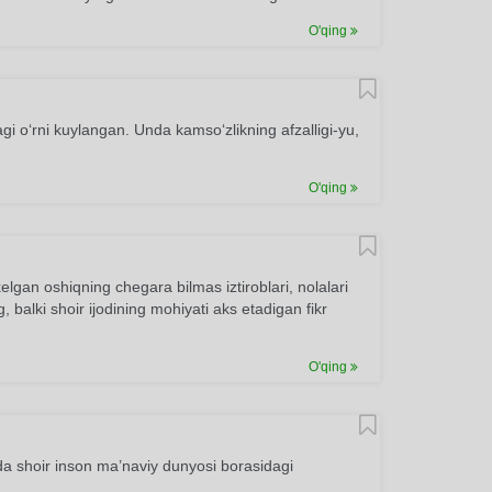
O'qing
agi o‘rni kuylangan. Unda kamso‘zlikning afzalligi-yu,
O'qing
elgan oshiqning chegara bilmas iztiroblari, nolalari
g, balki shoir ijodining mohiyati aks etadigan fikr
O'qing
 shoir inson ma’naviy dunyosi borasidagi