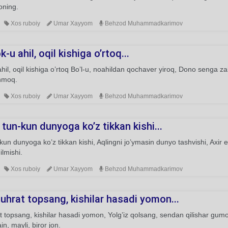
honing.
Xos ruboiy
Umar Xayyom
Behzod Muhammadkarimov
-u ahil, oqil kishiga o’rtoq...
hil, oqil kishiga o’rtoq Bo’l-u, noahildan qochaver yiroq, Dono senga za
hmoq.
Xos ruboiy
Umar Xayyom
Behzod Muhammadkarimov
tun-kun dunyoga ko’z tikkan kishi...
kun dunyoga ko’z tikkan kishi, Aqlingni jo’ymasin dunyo tashvishi, Axir 
ilmishi.
Xos ruboiy
Umar Xayyom
Behzod Muhammadkarimov
uhrat topsang, kishilar hasadi yomon...
 topsang, kishilar hasadi yomon, Yolg’iz qolsang, sendan qilishar gum
in, mayli, biror jon.