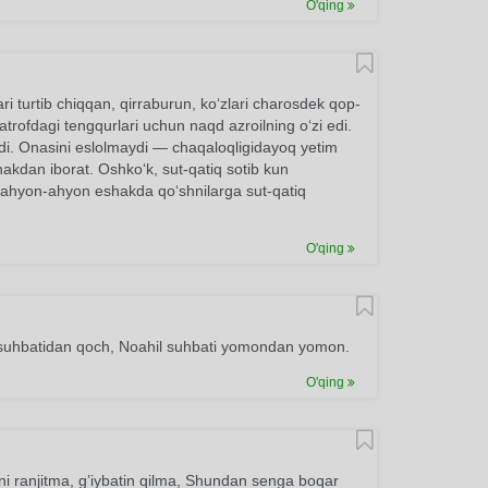
O'qing
ari turtib chiqqan, qirraburun, koʻzlari charosdek qop-
-atrofdagi tengqurlari uchun naqd azroilning oʻzi edi.
rdi. Onasini eslolmaydi — chaqaloqligidayoq yetim
hakdan iborat. Oshkoʻk, sut-qatiq sotib kun
, ahyon-ahyon eshakda qoʻshnilarga sut-qatiq
O'qing
lar suhbatidan qoch, Noahil suhbati yomondan yomon.
O'qing
i ranjitma, g’iybatin qilma, Shundan senga boqar