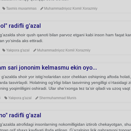
Taxmis muxammas
Muhammadniyoz Komil Xorazmiy
l" radifli g'azal
’azalda shoir qush qanoti bilan parvoz etgani kabi inson ham faqat kam
han yo‘sinda aks ettiradi.
Yakpora g'azal
Muhammadniyoz Komil Xorazmiy
am sari jononim kelmasmu ekin oyo...
g'azalda shoir yor istig’nolaridan ozor chekkan oshiqning aftoda holati, 
rda tasvirlaydi. Holatning og’irligi bilan tasvirning yengilligi o’rtasidag
rning yoqimliligini oshiradi. Ular she’rxonga tez ta’sir qiladi va uzoq vaq
8
Yakpora g'azal
Shermuhammad Munis
o" radifli g'azal
'azalda atrofidagi insonlarning nokomilligidan iztirob chekayotgan, shu b
tgan orif shaxs kayfiyati ifoda etilgan. G’azalning lirik qahramoni topga