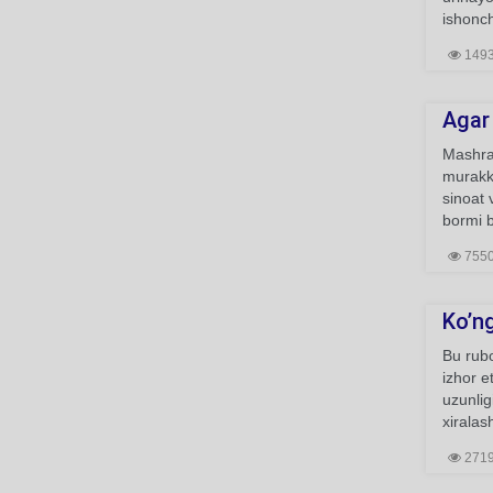
ishonch
149
Agar 
Mashrab
murakka
sinoat 
bormi b
755
Ko’ng
Bu rubo
izhor e
uzunlig
xiralas
271