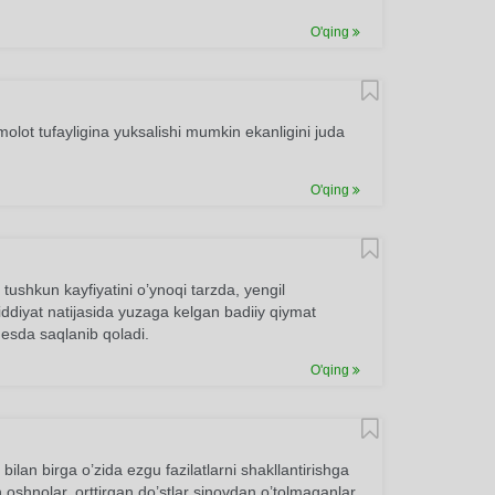
O'qing
olot tufayligina yuksalishi mumkin ekanligini juda
O'qing
tushkun kayfiyatini o’ynoqi tarzda, yengil
i ziddiyat natijasida yuzaga kelgan badiiy qiymat
t esda saqlanib qoladi.
O'qing
ilan birga o’zida ezgu fazilatlarni shakllantirishga
n oshnolar, orttirgan do’stlar sinovdan o’tolmaganlar,