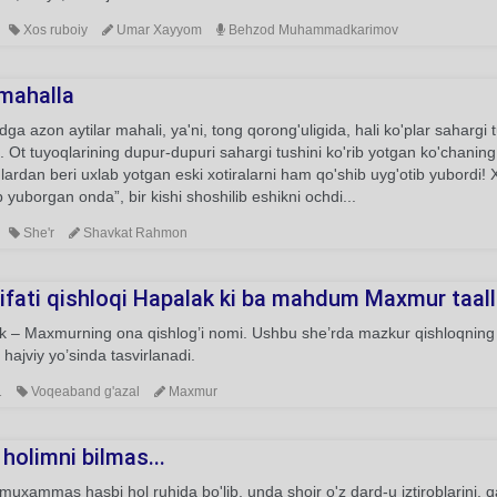
Xos ruboiy
Umar Xayyom
Behzod Muhammadkarimov
 mahalla
a azon aytilar mahali, ya'ni, tong qorong'uligida, hali ko'plar sahargi tu
.. Ot tuyoqlarining dupur-dupuri sahargi tushini ko'rib yotgan ko'chaning
ardan beri uxlab yotgan eski xotiralarni ham qo'shib uyg'otib yubordi!
 yuborgan onda”, bir kishi shoshilib eshikni ochdi...
She'r
Shavkat Rahmon
sifati qishloqi Hapalak ki ba mahdum Maxmur taal
 – Maxmurning ona qishlog’i nomi. Ushbu she’rda mazkur qishloqning ay
i hajviy yo’sinda tasvirlanadi.
1
Voqeaband g'azal
Maxmur
 holimni bilmas...
uxammas hasbi hol ruhida bo'lib, unda shoir o'z dard-u iztiroblarini, qa