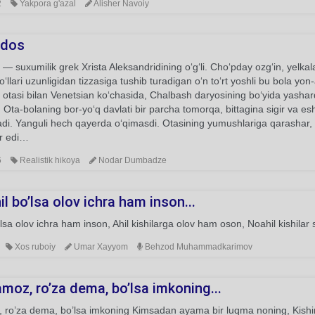
2
Yakpora g'azal
Alisher Navoiy
ados
 — suxumilik grek Xrista Aleksandridining oʻgʻli. Choʻpday ozgʻin, yelkal
oʻllari uzunligidan tizzasiga tushib turadigan oʻn toʻrt yoshli bu bola yon
 otasi bilan Venetsian koʻchasida, Chalbash daryosining boʻyida yasha
 Ota-bolaning bor-yoʻq davlati bir parcha tomorqa, bittagina sigir va es
adi. Yanguli hech qayerda oʻqimasdi. Otasining yumushlariga qarashar
ar edi…
6
Realistik hikoya
Nodar Dumbadze
l bo’lsa olov ichra ham inson...
’lsa olov ichra ham inson, Ahil kishilarga olov ham oson, Noahil kishi
Xos ruboiy
Umar Xayyom
Behzod Muhammadkarimov
moz, ro’za dema, bo’lsa imkoning...
 ro’za dema, bo’lsa imkoning Kimsadan ayama bir luqma noning, Kishin