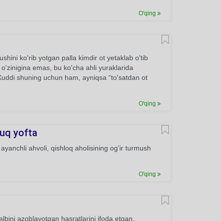
O'qing
shini ko'rib yotgan palla kimdir ot yetaklab o'tib
 o'zinigina emas, bu ko'cha ahli yuraklarida
 Xuddi shuning uchun ham, ayniqsa “to'satdan ot
O'qing
luq yofta
anchli ahvoli, qishloq aholisining og’ir turmush
O'qing
lbini azoblayotgan hasratlarini ifoda etgan.