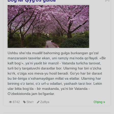
Ushbu she'rda muallif bahorning gulga burkangan go'zal
manzarasini tasvirlar ekan, uni ramziy ma’noda qo‘llaydi. «Bir
kaft bog‘», ya’ni yaxlit bir manzil - Vatanda turlicha tarovat,
turli bo‘y tarqatuvchi daraxtlar bor. Ularning har biri o‘zicha
ko‘rk, o‘ziga xos meva-yu hosil beradi. Go‘yo har bir daraxt
bu bir-biriga o‘xshamaydigan millat va elatlar. Ularning har
birining o‘z tarixi, o‘z urf-u odatlari, yashash tarzi bor. Lekin
ular bitta bog‘da - bir maskanda, ya’ni bir Vatanda -
O‘zbekistonda jam bo‘lganlar.
8742
She'r
Zulfiya
O'qing