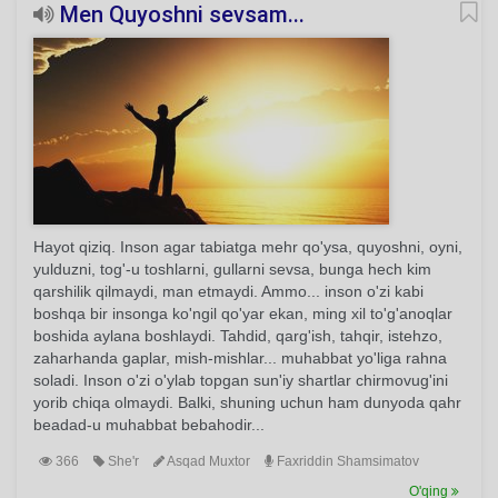
Men Quyoshni sevsam...
Hayot qiziq. Inson agar tabiatga mehr qo'ysa, quyoshni, oyni,
yulduzni, tog'-u toshlarni, gullarni sevsa, bunga hech kim
qarshilik qilmaydi, man etmaydi. Ammo... inson o'zi kabi
boshqa bir insonga ko'ngil qo'yar ekan, ming xil to'g'anoqlar
boshida aylana boshlaydi. Tahdid, qarg'ish, tahqir, istehzo,
zaharhanda gaplar, mish-mishlar... muhabbat yo'liga rahna
soladi. Inson o'zi o'ylab topgan sun'iy shartlar chirmovug'ini
yorib chiqa olmaydi. Balki, shuning uchun ham dunyoda qahr
beadad-u muhabbat bebahodir...
366
She'r
Asqad Muxtor
Faxriddin Shamsimatov
O'qing