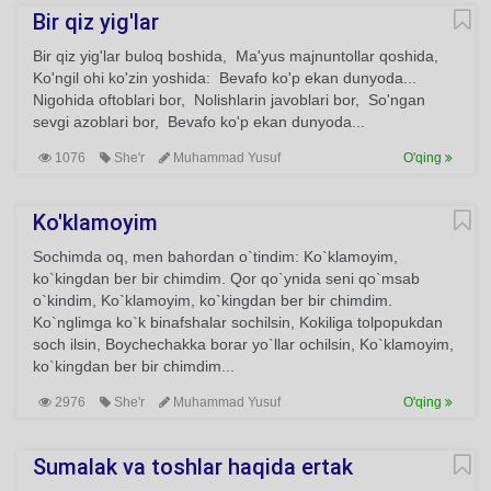
Bir qiz yig'lar
Bir qiz yig'lar buloq boshida, Ma'yus majnuntollar qoshida,
Ko'ngil ohi ko'zin yoshida: Bevafo ko'p ekan dunyoda...
Nigohida oftoblari bor, Nolishlarin javoblari bor, So'ngan
sevgi azoblari bor, Bevafo ko'p ekan dunyoda...
1076
She'r
Muhammad Yusuf
O'qing
Ko'klamoyim
Sochimda oq, men bahordan o`tindim: Ko`klamoyim,
ko`kingdan ber bir chimdim. Qor qo`ynida seni qo`msab
o`kindim, Ko`klamoyim, ko`kingdan ber bir chimdim.
Ko`nglimga ko`k binafshalar sochilsin, Kokiliga tolpopukdan
soch ilsin, Boychechakka borar yo`llar ochilsin, Ko`klamoyim,
ko`kingdan ber bir chimdim...
2976
She'r
Muhammad Yusuf
O'qing
Sumalak va toshlar haqida ertak