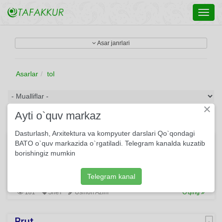
Toggl
navig
Asar janrlari
Asarlar
tol
×
Ayti o`quv markaz
Dasturlash, Arxitektura va kompyuter darslari Qo`qondagi
Adashib boraman bu tinch shaharga...
BATO o`quv markazida o`rgatiladi. Telegram kanalda kuzatib
borishingiz mumkin
Adashib boraman bu tinch shaharga, Meni qarshilaydi
teraklar, tollar. Ko‘chani uyg‘otib sokin saharda Qaygadir
boradi saharxez chollar.
Telegram kanal
181
She'r
Usmon Azim
O'qing
Brut