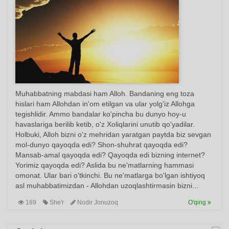
Muhabbatning mabdasi ham Alloh. Bandaning eng toza
hislari ham Allohdan in'om etilgan va ular yolg'iz Allohga
tegishlidir. Ammo bandalar ko'pincha bu dunyo hoy-u
havaslariga berilib ketib, o'z Xoliqlarini unutib qo'yadilar.
Holbuki, Alloh bizni o'z mehridan yaratgan paytda biz sevgan
mol-dunyo qayoqda edi? Shon-shuhrat qayoqda edi?
Mansab-amal qayoqda edi? Qayoqda edi bizning internet?
Yorimiz qayoqda edi? Aslida bu ne'matlarning hammasi
omonat. Ular bari o'tkinchi. Bu ne'matlarga bo'lgan ishtiyoq
asl muhabbatimizdan - Allohdan uzoqlashtirmasin bizni...
189
She'r
Nodir Jonuzoq
O'qing