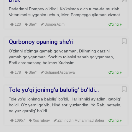
Padarimni Pompey o‘ldirdi. Ko‘ksimda o‘ch tursa-da muzlab,
Vatanimni suyganim uchun, Men Pompeyga qilaman xizmat.
123
She'r
Usmon Azim
O'qing
Qurbonoy opaning she'ri
O‘zimni o‘zimga qamab qo‘yganman, Dilimning darzini
yamab qo‘yganman. Sochim tolasini sanab qo‘yganman,
Endi asramasang bo‘lmas Xudoyim.
178
She'r
Guljamol Asqarova
O'qing
Tole yo‘qi jonimg'a balolig' bo‘ldi…
Tole yo‘qi jonimg'a balolig' bo‘ldi, Har ishniki ayladim, xatolig‘
bo‘ldi. O‘z yerni qo‘yib, Hind sori yuzlandim, Yo Rab, netayin,
ne yuz qarolig' bo‘ldi.
10957
Xos ruboiy
Zahiriddin Muhammad Bobur
O'qing