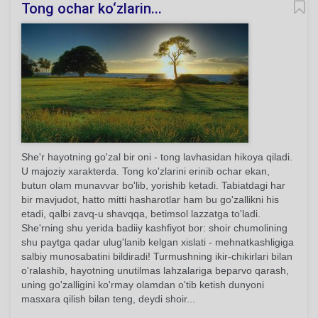
Tong ochar ko‘zlarin...
She'r hayotning go'zal bir oni - tong lavhasidan hikoya qiladi.
U majoziy xarakterda. Tong ko'zlarini erinib ochar ekan,
butun olam munavvar bo'lib, yorishib ketadi. Tabiatdagi har
bir mavjudot, hatto mitti hasharotlar ham bu go'zallikni his
etadi, qalbi zavq-u shavqqa, betimsol lazzatga to'ladi.
She'rning shu yerida badiiy kashfiyot bor: shoir chumolining
shu paytga qadar ulug'lanib kelgan xislati - mehnatkashligiga
salbiy munosabatini bildiradi! Turmushning ikir-chikirlari bilan
o'ralashib, hayotning unutilmas lahzalariga beparvo qarash,
uning go'zalligini ko'rmay olamdan o'tib ketish dunyoni
masxara qilish bilan teng, deydi shoir...