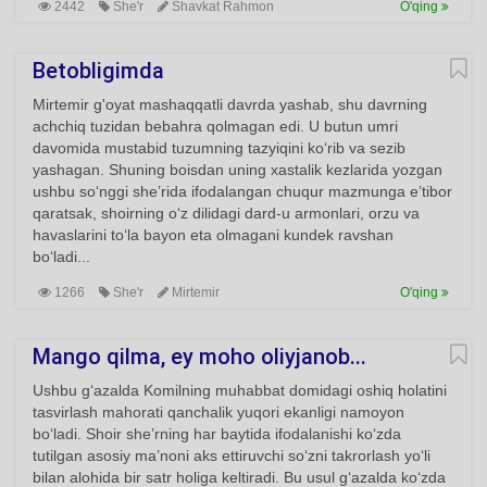
2442
She'r
Shavkat Rahmon
O'qing
Betobligimda
Mirtemir g'oyat mashaqqatli davrda yashab, shu davrning
achchiq tuzidan bebahra qolmagan edi. U butun umri
davomida mustabid tuzumning tazyiqini ko‘rib va sezib
yashagan. Shuning boisdan uning xastalik kezlarida yozgan
ushbu so‘nggi she’rida ifodalangan chuqur mazmunga e’tibor
qaratsak, shoirning o‘z dilidagi dard-u armonlari, orzu va
havaslarini to‘la bayon eta olmagani kundek ravshan
bo‘ladi...
1266
She'r
Mirtemir
O'qing
Mango qilma, ey moho oliyjanob...
Ushbu g‘azalda Komilning muhabbat domidagi oshiq holatini
tasvirlash mahorati qanchalik yuqori ekanligi namoyon
bo‘ladi. Shoir she’rning har baytida ifodalanishi ko‘zda
tutilgan asosiy ma’noni aks ettiruvchi so‘zni takrorlash yo‘li
bilan alohida bir satr holiga keltiradi. Bu usul g‘azalda ko‘zda