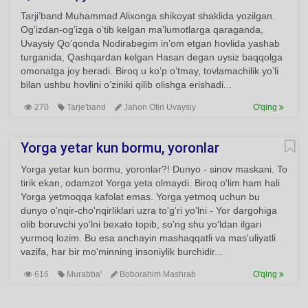
Tarji’band Muhammad Alixonga shikoyat shaklida yozilgan.
Og’izdan-og’izga o’tib kelgan ma’lumotlarga qaraganda,
Uvaysiy Qo’qonda Nodirabegim in’om etgan hovlida yashab
turganida, Qashqardan kelgan Hasan degan uysiz baqqolga
omonatga joy beradi. Biroq u ko’p o’tmay, tovlamachilik yo’li
bilan ushbu hovlini o’ziniki qilib olishga erishadi...
270
Tarje'band
Jahon Otin Uvaysiy
O'qing
Yorga yetar kun bormu, yoronlar
Yorga yetar kun bormu, yoronlar?! Dunyo - sinov maskani. To
tirik ekan, odamzot Yorga yeta olmaydi. Biroq o'lim ham hali
Yorga yetmoqqa kafolat emas. Yorga yetmoq uchun bu
dunyo o'nqir-cho'nqirliklari uzra to'g'ri yo'lni - Yor dargohiga
olib boruvchi yo'lni bexato topib, so'ng shu yo'ldan ilgari
yurmoq lozim. Bu esa anchayin mashaqqatli va mas'uliyatli
vazifa, har bir mo'minning insoniylik burchidir...
616
Murabba'
Boborahim Mashrab
O'qing