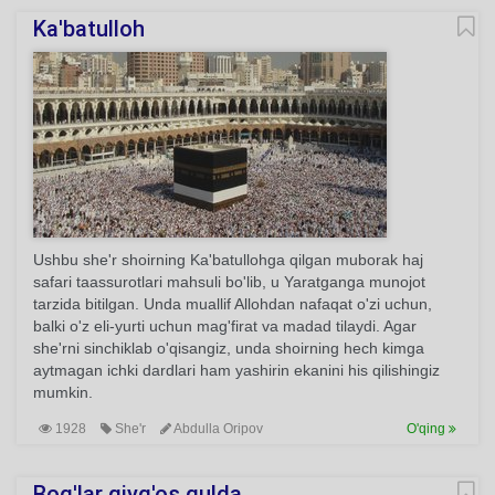
Ka'batulloh
Ushbu she'r shoirning Ka'batullohga qilgan muborak haj
safari taassurotlari mahsuli bo'lib, u Yaratganga munojot
tarzida bitilgan. Unda muallif Allohdan nafaqat o'zi uchun,
balki o'z eli-yurti uchun mag'firat va madad tilaydi. Agar
she'rni sinchiklab o'qisangiz, unda shoirning hech kimga
aytmagan ichki dardlari ham yashirin ekanini his qilishingiz
mumkin.
1928
She'r
Abdulla Oripov
O'qing
Bog'lar qiyg'os gulda