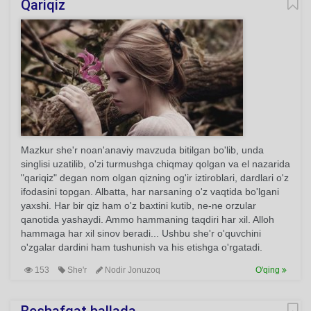
Qariqiz
Mazkur she'r noan'anaviy mavzuda bitilgan bo'lib, unda
singlisi uzatilib, o'zi turmushga chiqmay qolgan va el nazarida
"qariqiz" degan nom olgan qizning og'ir iztiroblari, dardlari o'z
ifodasini topgan. Albatta, har narsaning o'z vaqtida bo'lgani
yaxshi. Har bir qiz ham o'z baxtini kutib, ne-ne orzular
qanotida yashaydi. Ammo hammaning taqdiri har xil. Alloh
hammaga har xil sinov beradi... Ushbu she'r o'quvchini
o'zgalar dardini ham tushunish va his etishga o'rgatadi.
153
She'r
Nodir Jonuzoq
O'qing