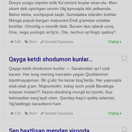
Dunyo yuzga niqobin tutib Ko’zimizni boylar ekan-da- Men
ukam deb opichgan umrim Ulg’aymoqda ikki yelkamda.
Bahor kelsa, sochpopuk taqib, Sumalakka izlardim toshlar.
Menga popuk bergan majnuntol Endi g’amdan ertaklar
boshlar. Omonlig-u esonlik tilab, Buvam duo qilardi uzoq.
Ona, nega yuzingiz so’lg’in, Ota, nechun qo’lingiz qadoq?..
546
She'r
Saodat Fayziyeva
O'qing
Qayga ketdi shodumon kunlar...
Qayga ketdi shodumon kunlar — Saratondan qo’l uzdi
karam. Har tong mening hasratim yegan Qushlarimni
topolmayapman. Bir g’aliz his kezar bog’larda, Har yaproqda
etak-etak g’am. Majnuntolim, tokay soch yoyib Bevafoga
tutasan motam?! Xazon-dardning mungli ko’zyoshi, Kuz
kelmasdan sarg’aydi olam. Qanday bag’ri qattiq odamsiz,
Yig’latdingiz daraxtlarni ham…
133
She'r
Saodat Fayziyeva
O'qing
Sen baxtlisan mendan yiroqda...