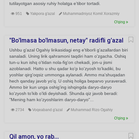
tutilayotgan asosiy ruhiy holatga e’tibor tortadi.
951
Yakpora g'azal
Muhammadniyoz Komil Xorazmiy
O'qing
"Bo'lmasa bo'lmasun, netay" radifli g'azal
Ushbu g'azal Ogahiy lirikasidagi eng e'tiborli g'azallardan biri
sanaladi. Uning lirik qahramoni taqdiri ham o'zgacha. Oshiq
tun-u kun ishq o'tidan nola-fig'on chekadi, jon-u jismi
azoblanadi. Hatto u shu qadar ko'p ko'zyosh to'kadiki, bu
yoshlar qirg'oqsiz ummonga aylanadi. Ammo ma'shuqadan
hech qanday javob yo'q. U oshiq holiga beparvo yuraveradi.
Ammo bir kun unga oshig'ing ishqingda daryo-daryo
ko'zyosh to'kib o'ldi deyishadi. Shunda qiz javob beradi:
"Mening ham ko'zyoshlarim daryo-daryo"...
2734
Voqeaband g'azal
Muhammad Rizo Ogahiy
O'qing
Qil amon, yo rab...