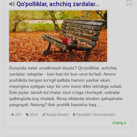
Qo'polliklar, achchiq zardalar...
Dunyoda nelar unutilmaydi deysiz? Qo'polliklar, achchiq
zardalar, tahqirlar - bari-bari bir kun unut bo'ladi. Ammo
yoshlikda bergan ko'ngil qalbda hamon yashar ekan,
mayingina aytilgan xayr bir umr inson dilini iztirobga soladi.
Eski joylar, tanish ko'chalar sizni o'ziga chorlaydi, xotiralar
qalbingizda kuy chaladi. Biroq olislarda shodon qahqahalar
yangraydi. Netong? Axir yoshlik hamisha haq...
297
She'r
Asqad Muxtor
Faxriddin Shamsimatov
O'qing