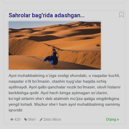
Sahrolar bag’rida adashgan...
Ayol muhabbatining o’ziga xosligi shundaki, u naqadar kuchli,
naqadar o’tli bo’lmasin, otashin tuyg’ular haqida ochiq
aytilmaydi. Ayol qalbi qanchalar nozik bo’lmasin, olovli hislarni
berkitishga qodir. Ayol hech kimga aytmagan so’zlarini,
ko’ngil sirlarini she’r deb atalmish mo’jiza qatiga singdiribgina
yengil tortadi. Mazkur she’r ham ayol muhabbatining samimiy
iqroridir.
420
She'r
Zebo Mirzo
O'qing