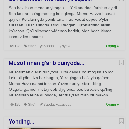
Sen baxtlisan mendan yiroqda — Yelkangdagi farishta aytdi.
Sen ketgan so’ng mening ko’nglimga Momo Havvo hasrati
qaytdi. Ko’zlaringda yonib turar nur, Faqat oppoq o’ylar
surasan. Tushlaringda atirgul taqqan Hijronlarning aksin
ko’rasan. Qo’l siltaysan:»Menga baribir, Men hech kimga
ichmovdim qasam»...
128
She'r
Saodat Fayziyeva
O'qing
Musofirman g’arib dunyoda...
Musofirman g’arib dunyoda, Erta qayda bo’lmog’im so’roq.
Lek toliqdim, izn ber bugun, Yuragingda bo’layin qo’noq.
Momo Havo nafasi tekkan Yuzim nuri yoritsin diling.
O’zgalarga mehr tutay deb Uyg’onsa bas bu xasis qo’ling!
Musofirsan telba dunyoda, Tentiraysan izlab bir makon...
129
She'r
Saodat Fayziyeva
O'qing
Yonding...