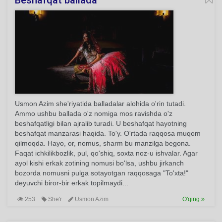
Beshafqat ballada
Usmon Azim she'riyatida balladalar alohida o'rin tutadi.
Ammo ushbu ballada o'z nomiga mos ravishda o'z
beshafqatligi bilan ajralib turadi. U beshafqat hayotning
beshafqat manzarasi haqida. To'y. O'rtada raqqosa muqom
qilmoqda. Hayo, or, nomus, sharm bu manzilga begona.
Faqat ichkilikbozlik, pul, qo'shiq, soxta noz-u ishvalar. Agar
ayol kishi erkak zotining nomusi bo'lsa, ushbu jirkanch
bozorda nomusni pulga sotayotgan raqqosaga "To'xta!"
deyuvchi biror-bir erkak topilmaydi...
253
She'r
Usmon Azim
O'qing