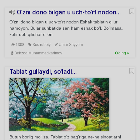
O’zni dono bilgan u uch-to’rt nodon...
O’zni dono bilgan u uch-to’rt nodon Eshak tabiatin qilur
namoyon. Bular suhbatida sen ham eshak bo’l, Bo’lmasa,
kofir deb qilishar e’lon.
1308
Xos ruboiy
Umar Xayyom
Behzod Muhammadkarimov
O'qing
Tabiat gullaydi, so'ladi...
Butun borliq mo'jiza. Tabiat o'z bag'riga ne-ne sinoatlarni