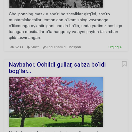
Cho‘lponning mazkur she’ri bolsheviklar qirg‘ini, sho‘ro
mustamlakachilari tomonidan o‘lkamizning vayronaga,
o‘likxonaga aylantirilgani haqida bo'lib, unda yurtimiz boshiga
tushgan musibatlar o'ta haqqoniy va ayni paytda ta'sirchan
qilib tasvirlangan.
5233
She'r
Abdulhamid Cho'lpon
O'qing
Navbahor. Ochildi gullar, sabza bo‘ldi
bog‘lar...