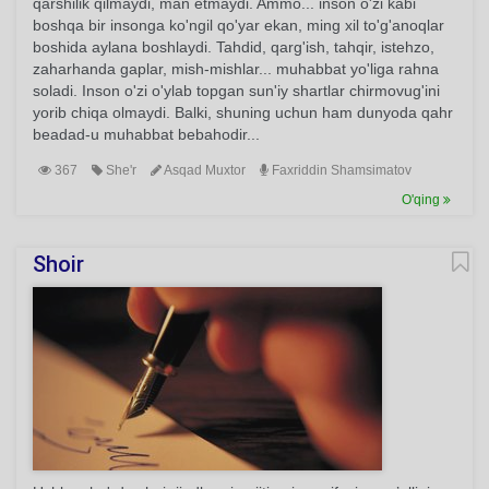
qarshilik qilmaydi, man etmaydi. Ammo... inson o'zi kabi
boshqa bir insonga ko'ngil qo'yar ekan, ming xil to'g'anoqlar
boshida aylana boshlaydi. Tahdid, qarg'ish, tahqir, istehzo,
zaharhanda gaplar, mish-mishlar... muhabbat yo'liga rahna
soladi. Inson o'zi o'ylab topgan sun'iy shartlar chirmovug'ini
yorib chiqa olmaydi. Balki, shuning uchun ham dunyoda qahr
beadad-u muhabbat bebahodir...
367
She'r
Asqad Muxtor
Faxriddin Shamsimatov
O'qing
Shoir