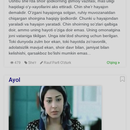
Ushbu she'rda shoir ijodkorning ijtimoiy vazifasi, mas’ulligi
haqidagi o‘y-xayollarini aks ettiradi. Chin she’r hayajon
demakdir. O‘zgani hayajonga solgan, ruhiy muvozanatdan
chiqargan shoirgina haqiqiy ijodkordir. Chunki u hayajondan
yaraladi va hayajon yaratadi. Chin shoirning so‘zlari qalbiga
doir, ammo uning hayoti o‘ziga doir emas. Uning omonatgina
joni vataniga tikilgan. Unga iste’dod shuning uchun berilgan.
Toki dunyoda zulm bor ekan, toki hayotda zo‘ravonlik,
adolatsizlik mavjud ekan, shoir davr bilan, jamiyat bilan
kelishishi, qarsakboz bo‘lishi mumkin emas...
479
She'r
Rauf Parfi O'zturk
O'qing
Ayol