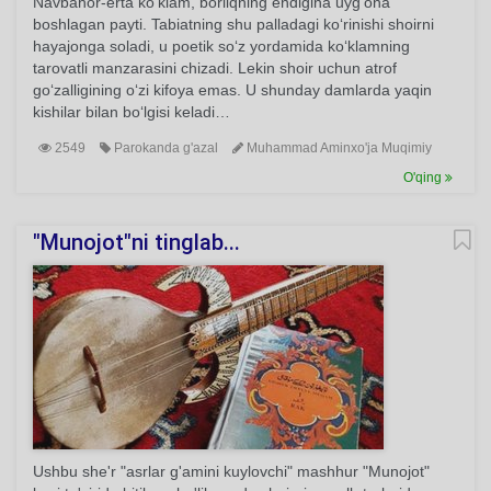
Navbahor-erta ko‘klam, borliqning endigina uyg‘ona
boshlagan payti. Tabiatning shu palladagi ko‘rinishi shoirni
hayajonga soladi, u poetik so‘z yordamida ko‘klamning
tarovatli manzarasini chizadi. Lekin shoir uchun atrof
go‘zalligining o‘zi kifoya emas. U shunday damlarda yaqin
kishilar bilan bo‘lgisi keladi…
2549
Parokanda g'azal
Muhammad Aminxo'ja Muqimiy
O'qing
"Munojot"ni tinglab...
Ushbu she'r "asrlar g'amini kuylovchi" mashhur "Munojot"