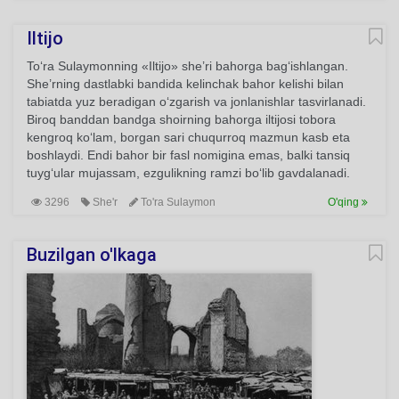
Iltijo
To‘ra Sulaymonning «Iltijo» she’ri bahorga bag‘ishlangan.
She’rning dastlabki bandida kelinchak bahor kelishi bilan
tabiatda yuz beradigan o‘zgarish va jonlanishlar tasvirlanadi.
Biroq banddan bandga shoirning bahorga iltijosi tobora
kengroq ko‘lam, borgan sari chuqurroq mazmun kasb eta
boshlaydi. Endi bahor bir fasl nomigina emas, balki tansiq
tuyg‘ular mujassam, ezgulikning ramzi bo‘lib gavdalanadi.
3296
She'r
To'ra Sulaymon
O'qing
Buzilgan o'lkaga