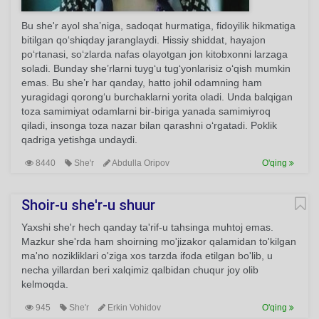
Bu she'r ayol sha’niga, sadoqat hurmatiga, fidoyilik hikmatiga
bitilgan qo‘shiqday jaranglaydi. Hissiy shiddat, hayajon
po‘rtanasi, so‘zlarda nafas olayotgan jon kitobxonni larzaga
soladi. Bunday she’rlarni tuyg‘u tug‘yonlarisiz o‘qish mumkin
emas. Bu she’r har qanday, hatto johil odamning ham
yuragidagi qorong‘u burchaklarni yorita oladi. Unda balqigan
toza samimiyat odamlarni bir-biriga yanada samimiyroq
qiladi, insonga toza nazar bilan qarashni o‘rgatadi. Poklik
qadriga yetishga undaydi.
8440
She'r
Abdulla Oripov
O'qing
Shoir-u she'r-u shuur
Yaxshi she'r hech qanday ta'rif-u tahsinga muhtoj emas.
Mazkur she'rda ham shoirning mo'jizakor qalamidan to'kilgan
ma'no nozikliklari o'ziga xos tarzda ifoda etilgan bo'lib, u
necha yillardan beri xalqimiz qalbidan chuqur joy olib
kelmoqda.
945
She'r
Erkin Vohidov
O'qing