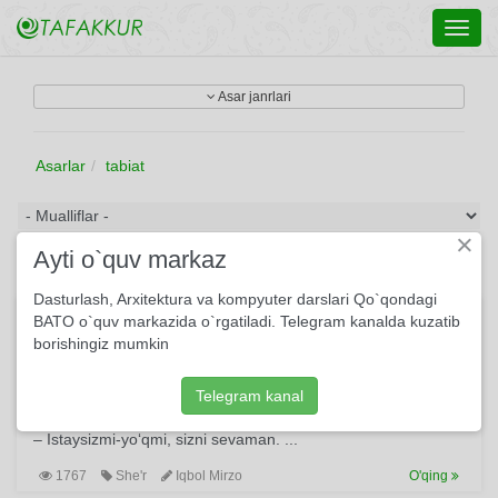
Toggl
navig
Asar janrlari
Asarlar
tabiat
×
Ayti o`quv markaz
Dasturlash, Arxitektura va kompyuter darslari Qo`qondagi
Istaysizmi-yo‘qmi
BATO o`quv markazida o`rgatiladi. Telegram kanalda kuzatib
borishingiz mumkin
Istaysizmi-yo‘qmi, gardun aylana, Istaysizmi-yo‘qmi, qaytib
kelaman. Sog‘inmagan ko‘zingizdan aylanay, Istaysizmi-
yo‘qmi, sizni sevaman. Oy botadi – yulduzlarning habibi,
Telegram kanal
Tong otadi, ta’nasi yo‘q samimiy. Tabiatning qonunidek tabiiy
– Istaysizmi-yo‘qmi, sizni sevaman. ...
1767
She'r
Iqbol Mirzo
O'qing