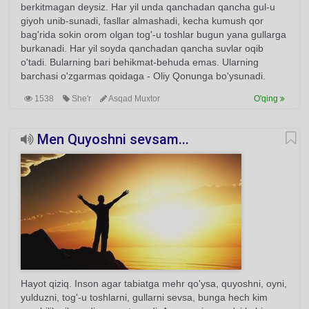
berkitmagan deysiz. Har yil unda qanchadan qancha gul-u
giyoh unib-sunadi, fasllar almashadi, kecha kumush qor
bag'rida sokin orom olgan tog'-u toshlar bugun yana gullarga
burkanadi. Har yil soyda qanchadan qancha suvlar oqib
o'tadi. Bularning bari behikmat-behuda emas. Ularning
barchasi o'zgarmas qoidaga - Oliy Qonunga bo'ysunadi.
1538
She'r
Asqad Muxtor
O'qing
Men Quyoshni sevsam...
Hayot qiziq. Inson agar tabiatga mehr qo'ysa, quyoshni, oyni,
yulduzni, tog'-u toshlarni, gullarni sevsa, bunga hech kim