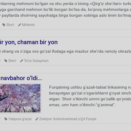
ilarning mehmoni bo‘lgan va shu yerda o‘zining «Qirg‘iz she’rlari» turk
oyga garchand mehmon bo‘lib borgan bo‘lsa-da, ko‘proq mehmonlarga das
paytlarda shoirning sayohatga birga borgan xotiniga aslo tinim bo‘lma
She'r
Mirtemir
ir yon, chaman bir yon
 ohang va o'ziga xos go'zal ifodaga ega mazkur she'rda ramziy obrazlar
2
She'r
To'ra Sulaymon
 navbahor o‘ldi...
Furqatning ushbu g‘azali-tabiat lirikasining 
berayotgan go‘zal o‘zgarishlarni g‘oyat sinc
etgan. Shoir o‘tkinchi umrni go‘zallik qo‘ynid
emas, umr ham o‘tkinchi-“g‘animat”.
2
Yakpora g'azal
Zokirjon Xolmuhammad o'g'li Furqat