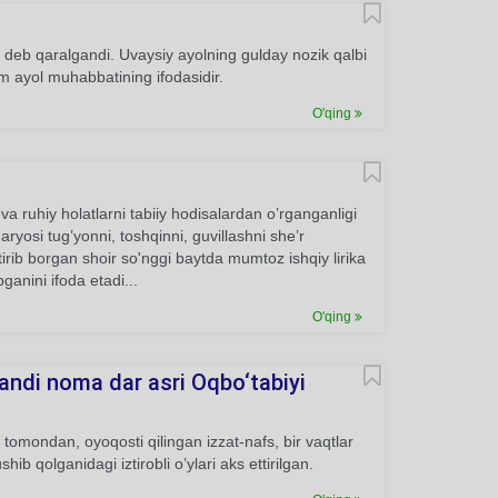
deb qaralgandi. Uvaysiy ayolning gulday nozik qalbi
am ayol muhabbatining ifodasidir.
O'qing
a ruhiy holatlarni tabiiy hodisalardan o’rganganligi
aryosi tug’yonni, toshqinni, guvillashni she’r
tirib borgan shoir so'nggi baytda mumtoz ishqiy lirika
anini ifoda etadi...
O'qing
andi noma dar asri Oqbo‘tabiyi
tomondan, oyoqosti qilingan izzat-nafs, bir vaqtlar
 qolganidagi iztirobli o’ylari aks ettirilgan.