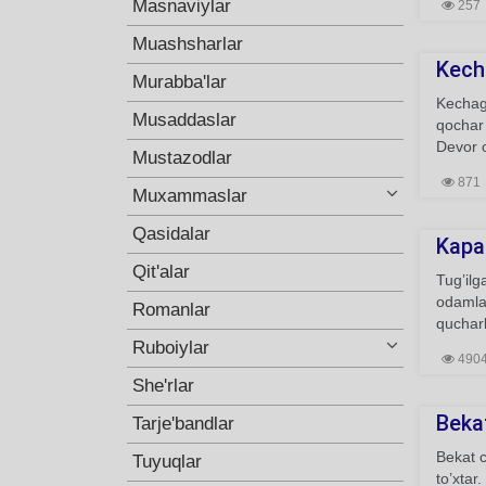
Masnaviylar
257
Muashsharlar
Kecha
Murabba'lar
Kechagi
Musaddaslar
qochar 
Devor o
Mustazodlar
871
Muxammaslar
Qasidalar
Kapa
Qit'alar
Tug’ilg
odamla
Romanlar
quchar
Ruboiylar
490
She'rlar
Bekat
Tarje'bandlar
Bekat c
Tuyuqlar
to’xta