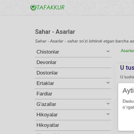
Sahar - Asarlar
Sahar - Asarlar - sahar so'zi ishtirok etgan barcha as
Asarla
Chistonlar
Devonlar
U tus
Dostonlar
U tushi
Ertaklar
131
Ayt
Fardlar
Dastu
Fari
G'azallar
o`rgat
Men ye
Hikoyalar
Ko‘klar
Hikoyatlar
zerikka