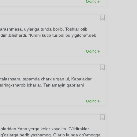
O'qing
arashmasa, uylariga tunda borib, Toshlar otib
m,bilishardi. "Kimni kutib turibdi bu yigitcha",deb,
O'qing
on talashsam, tepamda charx urgan ul, Kapalaklar
ring-sharob icharlar. Tanlamayin qabrlarni
O'qing
laridan Yana yerga kelar xayolim. G’ildiraklar
Qog’ozlarga berib yashamoq. G’arib kunga qo’ymoqqa