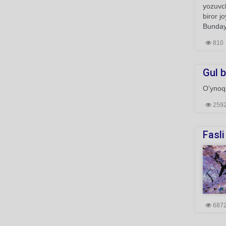
yozuvch
biror j
Bunday 
810
Gul b
O'ynoqi
259
Fasli
687