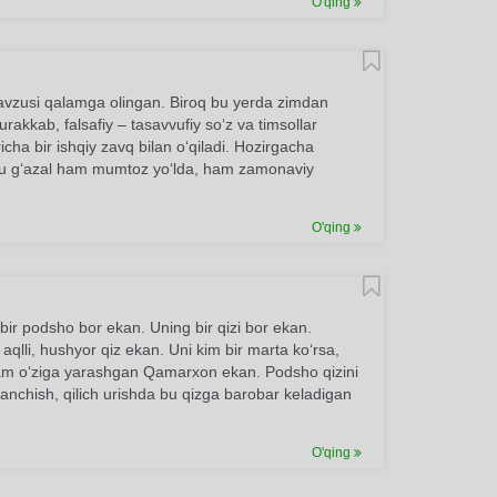
O'qing
mavzusi qalamga olingan. Biroq bu yerda zimdan
urakkab, falsafiy – tasavvufiy so‘z va timsollar
cha bir ishqiy zavq bilan o‘qiladi. Hozirgacha
. Bu g‘azal ham mumtoz yo‘lda, ham zamonaviy
O'qing
bir podsho bor ekan. Uning bir qizi bor ekan.
 aqlli, hushyor qiz ekan. Uni kim bir marta ko‘rsa,
 ham o‘ziga yarashgan Qamarxon ekan. Podsho qizini
 sanchish, qilich urishda bu qizga barobar keladigan
O'qing