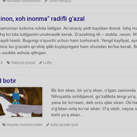
Mustaqil muxammas
Turdi Farog'iy
inon, xoh inonma" radifli g'azal
tamoman turkona ruhda bitilgan. An’anaviy yetti baytdan iborat. Ishq 
ishq ko‘zda tutilganini unutmaslik kerak. G‘azalning tili – sodda, ravon. M
ydi hisob. Bugungi o‘quvchi uchun ham tushunarli. Yengil kayfiyat, ayri
rimiz bu g‘azalni qo‘shiq qilib kuylayotgani ham shundan bo‘lsa kerak
 usulida ashula qilingan.
53
Yakpora g'azal
Lutfiy
 botir
Bir bor ekan, bir yo‘q ekan, o‘tgan zamonda 
Nihoyatda sohibjamol, go‘zallikda tengi yo‘q,
yana bir ko‘rsam, deb orzu qilar ekan. Oti
o‘g‘lidan ortiq ko‘rar ekan. O‘q otish, nayza
kishi yo‘q ekan...
Hayotiy-maishiy ertak
Xalq og'zaki ijodi