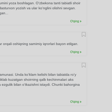
umini yoza boshlagan. O‘zbekona tanti tabiatli shoir
turxon yozish va ular ko‘nglini olishni sevgan.
gan...
O'qing
 orqali oshiqning samimiy iqrorlari bayon etilgan.
O'qing
namunasi. Unda ko‘klam kelishi bilan tabiatda ro‘y
hiklab kuzatgan shoirning qalb kechinmalari aks
a ezgulik bilan o‘tkazishni istaydi. Chunki bahorgina
O'qing