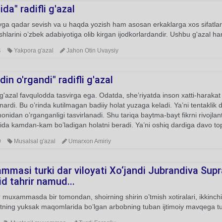
ida" radifli g'azal
ga qadar sevish va u haqda yozish ham asosan erkaklarga xos sifatlar 
shlarini o’zbek adabiyotiga olib kirgan ijodkorlardandir. Ushbu g'azal h
4
Yakpora g'azal
Jahon Otin Uvaysiy
in o'rgandi" radifli g'azal
'azal favqulodda tasvirga ega. Odatda, she’riyatda inson xatti-harakat v
anardi. Bu o’rinda kutilmagan badiiy holat yuzaga keladi. Ya’ni tentaklik d
nidan o’rganganligi tasvirlanadi. Shu tariqa baytma-bayt fikrni rivojlan
sida kamdan-kam bo’ladigan holatni beradi. Ya’ni oshiq dardiga davo topg
9
Musalsal g'azal
Umarxon Amiriy
mmasi turki dar viloyati Xo‘jandi Jubrandiva Supr
d tahrir namud...
muxammasda bir tomondan, shoirning shirin o’tmish xotiralari, ikkinchi 
tning yuksak maqomlarida bo’lgan arbobning tuban ijtimoiy mavqega tushib