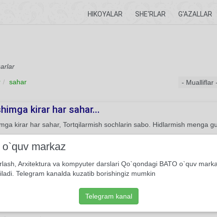
HIKOYALAR
SHE'RLAR
G'AZALLAR
arlar
r
sahar
himga kirar har sahar...
mga kirar har sahar, Tortqilarmish sochlarin sabo. Hidlarmish menga gu
She'r
Amirqul Po'lkan
i o`quv markaz
rlash, Arxitektura va kompyuter darslari Qo`qondagi BATO o`quv mark
shta
iladi. Telegram kanalda kuzatib borishingiz mumkin
rga bog‘langan bir bandi edim, Sahar borib, oqshom qaytardim ishdan.
dan tushdingmi, ma’sum farishtam? Bir xushbo‘y sabolar taraldi birda
Telegram kanal
n yerdan Insonlar tarafga yetaklaguvchi.