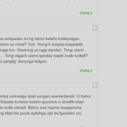
O'qing
a soniyadan so'ng hijron kelishi kutilayotgan
Azobmi yo rohat? Tun. Yomg'ir mayda-maydalab
ggi tun. Visolning so'nggi damlari. Tong ularni
.. Tong otgach ularni qanday taqdir kutib turibdi?
si yanglig' dunyoga kelgan.
O'qing
orloq xotirasiga atab yozgan asarlardandir. U bahor
di. Odatda ko'klam kelishi quvonch-u shodlik bilan
lan kutib olinadi. Bahor esa hayron boqqancha
g tillari bir javob aytishga ojiz bo'lganidan uni