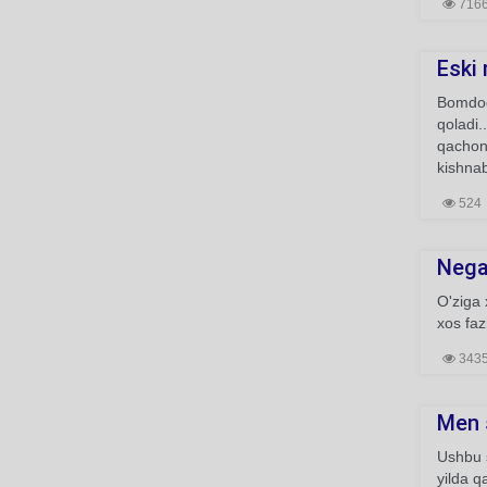
716
Eski
Bomdodg
qoladi.
qachonl
kishnab
524
Nega 
O'ziga 
xos faz
343
Men s
Ushbu s
yilda q