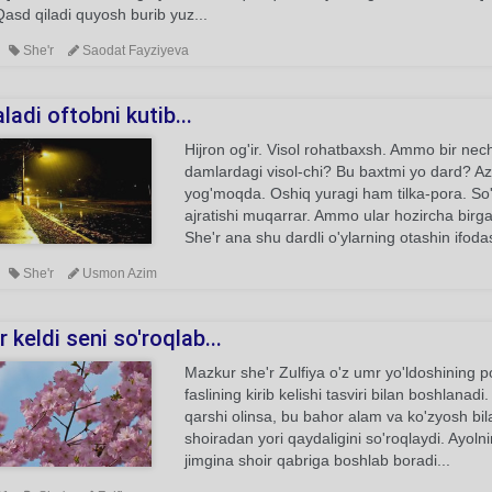
asd qiladi quyosh burib yuz...
She'r
Saodat Fayziyeva
ladi oftobni kutib...
Hijron og'ir. Visol rohatbaxsh. Ammo bir nech
damlardagi visol-chi? Bu baxtmi yo dard? 
yog'moqda. Oshiq yuragi ham tilka-pora. So'n
ajratishi muqarrar. Ammo ular hozircha birga.
She'r ana shu dardli o'ylarning otashin ifoda
She'r
Usmon Azim
 keldi seni so'roqlab...
Mazkur she'r Zulfiya o'z umr yo'ldoshining p
faslining kirib kelishi tasviri bilan boshlana
qarshi olinsa, bu bahor alam va ko'zyosh bi
shoiradan yori qaydaligini so'roqlaydi. Ayolnin
jimgina shoir qabriga boshlab boradi...