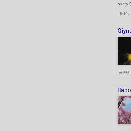
nuqta Q
146
Qiyna
566
Bahor