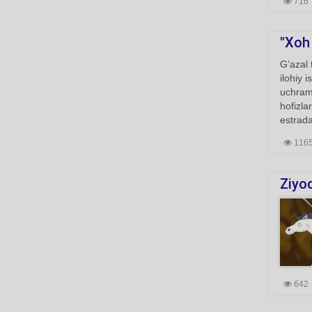
716
"Xoh 
G‘azal 
ilohiy 
uchrama
hofizla
estrada
116
Ziyod
642