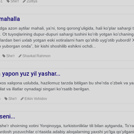
61
She'r
Zulfiya
 mahalla
a azon aytilar mahali, ya'ni, tong qorong'uligida, hali ko'plar sahargi tu
.. Ot tuyoqlarining dupur-dupuri sahargi tushini ko'rib yotgan ko'chaning
ardan beri uxlab yotgan eski xotiralarni ham qo'shib uyg'otib yubordi!
 yuborgan onda”, bir kishi shoshilib eshikni ochdi...
She'r
Shavkat Rahmon
yapon yuz yil yashar...
xos xalqona uslubda, hazilomuz tarzda bitilgan bu she'rda o'zbek va yap
ilat va illatlar oynadagi singari ko'rsatib berilgan.
5
She'r
Erkin Vohidov
eni...
he'r shoirning xotini Yorqinoyga, turkistonliklar tili bilan aytganda, To
ardosh yozuvchilar o‘rtasida adabiy aloqalarning yaxshi yo‘lga qo‘yilgani