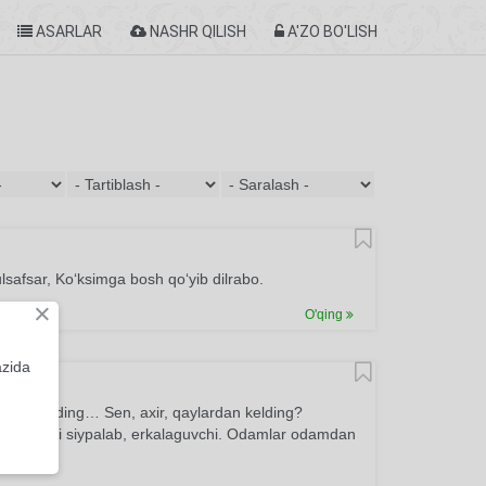
ASARLAR
NASHR QILISH
A'ZO BO'LISH
lsafsar, Ko‘ksimga bosh qo‘yib dilrabo.
×
O'qing
azida
 Sen kelding… Sen, axir, qaylardan kelding?
n – Yurakni siypalab, erkalaguvchi. Odamlar odamdan