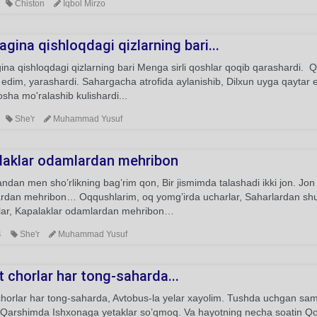
Chiston
Iqbol Mirzo
gina qishloqdagi qizlarning bari...
na qishloqdagi qizlarning bari Menga sirli qoshlar qoqib qarashardi. Q
edim, yarashardi. Sahargacha atrofida aylanishib, Dilxun uyga qaytar edi
sha mo'ralashib kulishardi...
She'r
Muhammad Yusuf
laklar odamlardan mehribon
andan men sho’rlikning bag’rim qon, Bir jismimda talashadi ikki jon. J
rdan mehribon… Oqqushlarim, oq yomg’irda ucharlar, Saharlardan shud
lar, Kapalaklar odamlardan mehribon…
4
She'r
Muhammad Yusuf
 chorlar har tong-saharda...
horlar har tong-saharda, Avtobus-la yelar xayolim. Tushda uchgan samo
r. Qarshimda Ishxonaga yetaklar so’qmoq. Va hayotning necha soatin 