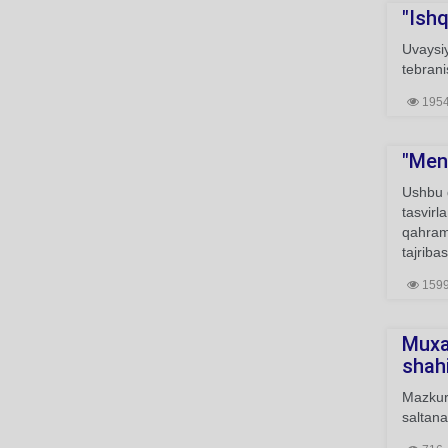
"Ishq
Uvaysiy
tebrani
195
"Mend
Ushbu g
tasvirl
qahramo
tajriba
159
Muxa
shahi
Mazkur 
saltana