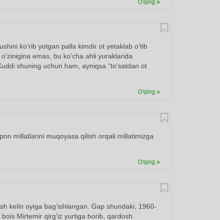
O'qing
shini ko'rib yotgan palla kimdir ot yetaklab o'tib
 o'zinigina emas, bu ko'cha ahli yuraklarida
 Xuddi shuning uchun ham, ayniqsa “to'satdan ot
O'qing
on millatlarini muqoyasa qilish orqali millatimizga
O'qing
‘rash kelin oyiga bag‘ishlangan. Gap shundaki, 1960-
 bois Mirtemir qirg‘iz yurtiga borib, qardosh