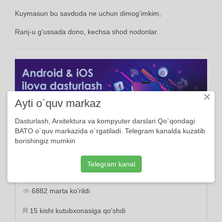
Kuymasun bu savdoda ne uchun dimog’imkim,
Ranj-u g‘ussada dono, kechsa shod nodonlar.
×
Ayti o`quv markaz
Dasturlash, Arxitektura va kompyuter darslari Qo`qondagi
BATO o`quv markazida o`rgatiladi. Telegram kanalda kuzatib
borishingiz mumkin
Ma'lumot
Telegram kanal
2017, 11-Yanvarda yuklangan
6882 marta ko'rildi
15 kishi kutubxonasiga qo'shdi