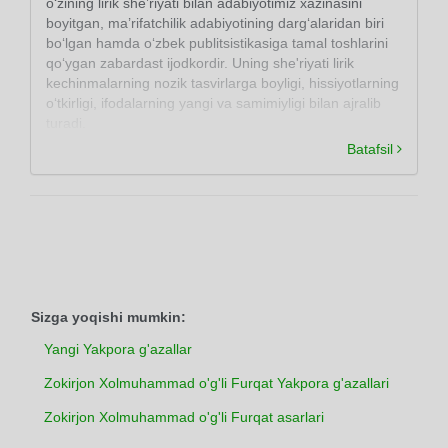
o‘zining lirik she’riyati bilan adabiyotimiz xazinasini
boyitgan, ma’rifatchilik adabiyotining darg‘alaridan biri
bo‘lgan hamda o‘zbek publitsistikasiga tamal toshlarini
qo‘ygan zabardast ijodkordir. Uning she'riyati lirik
kechinmalarning nozik tasvirlarga boyligi, hissiyotlarning
o‘tkirligi, ifodalarning yangi va samimiyligi bilan ajralib
turadi.
Batafsil
Sizga yoqishi mumkin:
Yangi Yakpora g'azallar
Zokirjon Xolmuhammad o'g'li Furqat Yakpora g'azallari
Zokirjon Xolmuhammad o'g'li Furqat asarlari