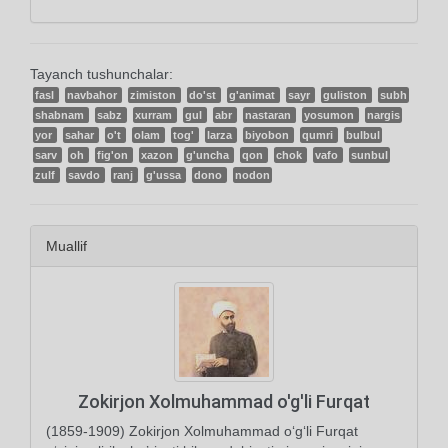
Tayanch tushunchalar:
fasl
navbahor
zimiston
do'st
g'animat
sayr
guliston
subh
shabnam
sabz
xurram
gul
abr
nastaran
yosumon
nargis
yor
sahar
o't
olam
tog'
larza
biyobon
qumri
bulbul
sarv
oh
fig'on
xazon
g'uncha
qon
chok
vafo
sunbul
zulf
savdo
ranj
g'ussa
dono
nodon
Muallif
Zokirjon Xolmuhammad o'g'li Furqat
(1859-1909) Zokirjon Xolmuhammad o‘g‘li Furqat