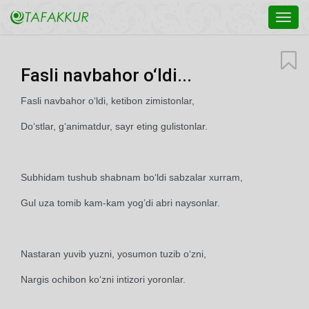
Toggl
navig
Fasli navbahor o‘ldi...
Fasli navbahor o‘ldi, ketibon zimistonlar,
Do‘stlar, g‘animatdur, sayr eting gulistonlar.
Subhidam tushub shabnam bo‘ldi sabzalar xurram,
Gul uza tomib kam-kam yog’di abri naysonlar.
Nastaran yuvib yuzni, yosumon tuzib o‘zni,
Nargis ochibon ko‘zni intizori yoronlar.