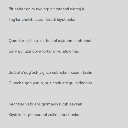
Bir sahar edim uyg’oq: o‘t tutoshti olamg‘a,
Tog’lar chekib larza, titradi biyobonlar.
Qumrilar qilib ku-ku, bulbul aylabon chah-chah,
Sarv gul uza doim tortar oh-u afg‘onlar.
Bulbul o’qug‘och yig‘lab subhidam xazon faslin,
G‘uncha qon yutub, yuz chok etti gul giribonlar.
Kechtilar vafo ahli qolmayin tutub savsan,
Kiydi ko’k qilib sunbul zulfini parishonlar,