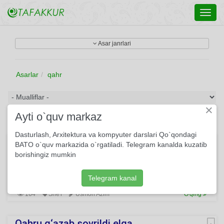
Toggl
navig
Asar janrlari
Asarlar
qahr
×
Ayti o`quv markaz
Dasturlash, Arxitektura va kompyuter darslari Qo`qondagi
Nodramatik ballada yoki beg'am marsh
BATO o`quv markazida o`rgatiladi. Telegram kanalda kuzatib
borishingiz mumkin
Barcha ertaklarning Qahramoniman. Ertakda yashamoq —
O, naqadar soz. Parqu bulutlarning Oppoq yonidan, "Uchar
galam"larda Qilaman parvoz.
Telegram kanal
164
She'r
Usmon Azim
O'qing
Qahru g‘azab sovrildi elga...