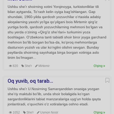
Ushbu she'r shoirning xotini Yorqinoyga, turkistonliklar tili
bilan aytganda, To‘rash kelin oyiga bag‘ishlangan. Gap
shundaki, 1960-yilda qardosh yozuvchilar o‘rtasida adabiy
aloqalarning yaxshi yo‘lga qo‘yilgani bois Mirtemir qirg‘iz
yurtiga borib, qardosh yozuvchilarning mehmoni bo‘lgan va
shu yerda o‘zining «Qirg‘iz she’rlari» turkumini yoza
boshlagan. O‘zbekona tanti tabiatli shoir biror joyga garchand
mehmon bo‘lib borgan bo‘lsa-da, ko‘proq mehmonlarga
dasturxon yozish va ular ko‘nglini olishni sevgan. Bunday
paytlarda shoirning sayohatga birga borgan xotiniga aslo
tinim bo‘lmagan...
820
She'r
Mirtemir
O'qing
Oq yuvib, oq tarab...
Ushbu she'r U.Nosirning Samarqanddan onasiga yozgan
she’riy maktubi bo'lib, unda shoir bolaligida ko‘rgan
sargardonliklarini tabiat manzaralariga uyg‘un holda qayta
jonlantiradi, o‘quvchini o‘z xotiralariga oshno etadi.
1052
She'r
Usmon Nosir
O'qing