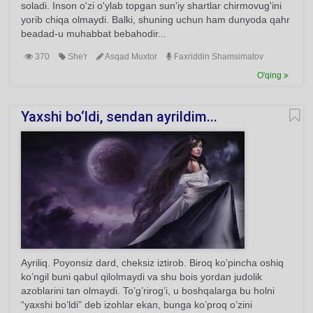
soladi. Inson o'zi o'ylab topgan sun'iy shartlar chirmovug'ini
yorib chiqa olmaydi. Balki, shuning uchun ham dunyoda qahr
beadad-u muhabbat bebahodir...
370
She'r
Asqad Muxtor
Faxriddin Shamsimatov
O'qing
Yaxshi bo‘ldi, sendan ayrildim...
Ayriliq. Poyonsiz dard, cheksiz iztirob. Biroq ko’pincha oshiq
ko’ngil buni qabul qilolmaydi va shu bois yordan judolik
azoblarini tan olmaydi. To’g’rirog’i, u boshqalarga bu holni
“yaxshi bo’ldi” deb izohlar ekan, bunga ko’proq o’zini