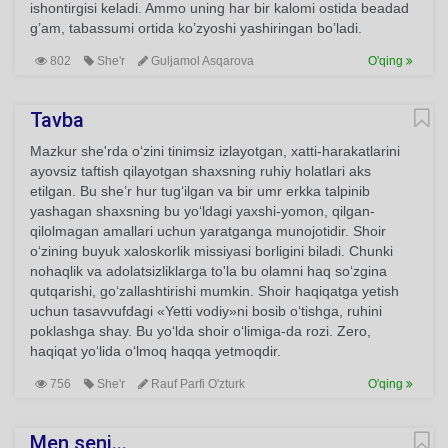
ishontirgisi keladi. Ammo uning har bir kalomi ostida beadad
g’am, tabassumi ortida ko’zyoshi yashiringan bo’ladi.
802
She'r
Guljamol Asqarova
O'qing
Tavba
Mazkur she'rda o‘zini tinimsiz izlayotgan, xatti-harakatlarini
ayovsiz taftish qilayotgan shaxsning ruhiy holatlari aks
etilgan. Bu she’r hur tug‘ilgan va bir umr erkka talpinib
yashagan shaxsning bu yo‘ldagi yaxshi-yomon, qilgan-
qilolmagan amallari uchun yaratganga munojotidir. Shoir
o‘zining buyuk xaloskorlik missiyasi borligini biladi. Chunki
nohaqlik va adolatsizliklarga to'la bu olamni haq so‘zgina
qutqarishi, go‘zallashtirishi mumkin. Shoir haqiqatga yetish
uchun tasavvufdagi «Yetti vodiy»ni bosib o‘tishga, ruhini
poklashga shay. Bu yo‘lda shoir o‘limiga-da rozi. Zero,
haqiqat yo‘lida o‘lmoq haqqa yetmoqdir.
756
She'r
Rauf Parfi O'zturk
O'qing
Men seni...