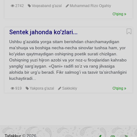
2742
Voqeaband g'azal
Muhammad Rizo Ogahiy
O'qing
Sentek jahonda ko’zlari...
Ushbu g'azalda yorga sitam berishdan charchamaydigan
ma'shuqa va boshiga necha-necha sinovlar tushsa ham, yor
ko'yidan qaytmaydigan oshiqning poetik surati chizilgan.
Oshiqning yuzi hijron azobi va yor noz-u firoqlaridan kahrabo
yanglig’ sarg’aygan. «Qani» radifi so’z va rang jilvasiga
alohida bir urg’u beradi. Fikr salmog’i va tasvir ta’sirchanligini
kuchaytiradi...
919
Yakpora g'azal
Sakkokiy
O'qing
Tafakkur
© 2026