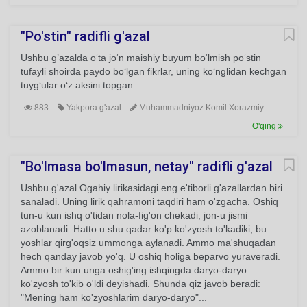
"Po'stin" radifli g'azal
Ushbu g’azalda o‘ta jo‘n maishiy buyum bo‘lmish po‘stin
tufayli shoirda paydo bo‘lgan fikrlar, uning ko‘nglidan kechgan
tuyg‘ular o‘z aksini topgan.
883
Yakpora g'azal
Muhammadniyoz Komil Xorazmiy
O'qing
"Bo'lmasa bo'lmasun, netay" radifli g'azal
Ushbu g'azal Ogahiy lirikasidagi eng e'tiborli g'azallardan biri
sanaladi. Uning lirik qahramoni taqdiri ham o'zgacha. Oshiq
tun-u kun ishq o'tidan nola-fig'on chekadi, jon-u jismi
azoblanadi. Hatto u shu qadar ko'p ko'zyosh to'kadiki, bu
yoshlar qirg'oqsiz ummonga aylanadi. Ammo ma'shuqadan
hech qanday javob yo'q. U oshiq holiga beparvo yuraveradi.
Ammo bir kun unga oshig'ing ishqingda daryo-daryo
ko'zyosh to'kib o'ldi deyishadi. Shunda qiz javob beradi:
"Mening ham ko'zyoshlarim daryo-daryo"...