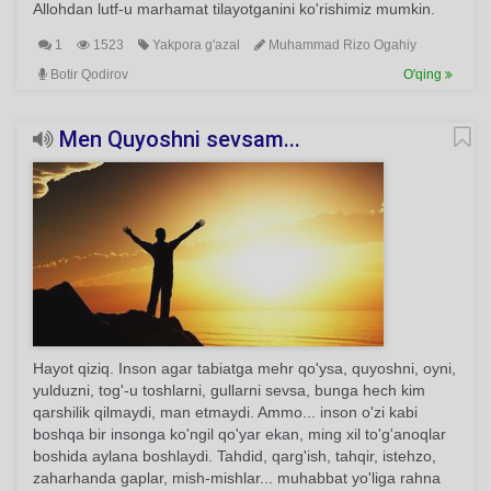
Allohdan lutf-u marhamat tilayotganini ko'rishimiz mumkin.
1
1523
Yakpora g'azal
Muhammad Rizo Ogahiy
Botir Qodirov
O'qing
Men Quyoshni sevsam...
Hayot qiziq. Inson agar tabiatga mehr qo'ysa, quyoshni, oyni,
yulduzni, tog'-u toshlarni, gullarni sevsa, bunga hech kim
qarshilik qilmaydi, man etmaydi. Ammo... inson o'zi kabi
boshqa bir insonga ko'ngil qo'yar ekan, ming xil to'g'anoqlar
boshida aylana boshlaydi. Tahdid, qarg'ish, tahqir, istehzo,
zaharhanda gaplar, mish-mishlar... muhabbat yo'liga rahna