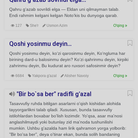
Qahru g‘azab sovrildi elga — Eldan uni qilmayman talab.
Endi rahmim kelgani kelgan Noto‘kis bu dunyoga qarab.
127
She'r
Usmon Azim
O'qing
Qoshi yosinmu deyin…
Qoshi yosinmu deyin, ko‘zi qarosinmu deyin, Ko‘ngluma har
birining dard-u balosinmu deyin? Ko‘zi qahrinmu deyin, kirpiki
zahrinmu deyin, Bu kudurat aro ruxsori safosinmir deyin?
6684
Yakpora g'azal
Alisher Navoiy
O'qing
"Bir bo`sa ber" radifli g'azal
Tasavvufiy ruhda bitilgan asarlarni o'qish kishidan alohida
tayyorgarlikni talab qiladi. Xususan, bunda tasavvufiy
istilohlardan boxabar bo'lish lozimdir. Yo'qsa, asar ma'nosi
anglashilmaydi yoki butunlay zid ma'noda tushunilishi
mumkin. Ushbu g'azalda ham lirik qahramon yorga yolborib:
"Bir bo'sa ber", deya o'tinar ekan, bunda solih bandaning