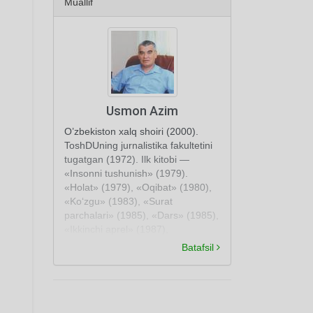
Muallif
Usmon Azim
O’zbekiston xalq shoiri (2000).
ToshDUning jurnalistika fakultetini
tugatgan (1972). Ilk kitobi —
«Insonni tushunish» (1979).
«Holat» (1979), «Oqibat» (1980),
«Ko‘zgu» (1983), «Surat
parchalari» (1985), «Dars» (1985),
«Ikkinchi aprel» (1987),
«Baxshiyona» (1989), «G’aroyib
Batafsil
ajdarho» (1990), «Uyg‘onish
azobi» (1991), «G’ussa» (1994),
«Uzun tun» (1994), «Saylanma»
(1995), «Kuz» (2001) kabi she’riy