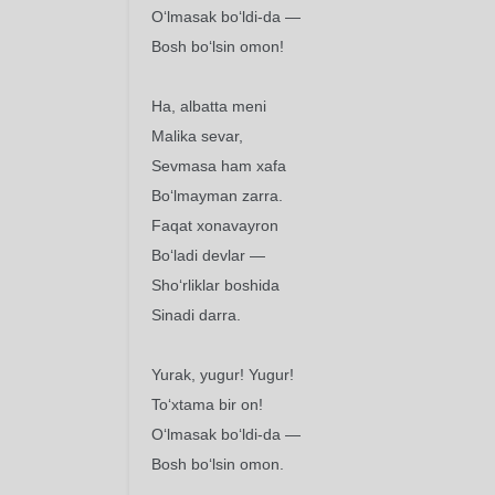
O‘lmasak bo‘ldi-da —
Bosh bo‘lsin omon!
Ha, albatta meni
Malika sevar,
Sevmasa ham xafa
Bo‘lmayman zarra.
Faqat xonavayron
Bo‘ladi devlar —
Sho‘rliklar boshida
Sinadi darra.
Yurak, yugur! Yugur!
To‘xtama bir on!
O‘lmasak bo‘ldi-da —
Bosh bo‘lsin omon.