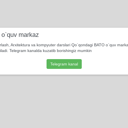
i o`quv markaz
rlash, Arxitektura va kompyuter darslari Qo`qondagi BATO o`quv mark
iladi. Telegram kanalda kuzatib borishingiz mumkin
Telegram kanal