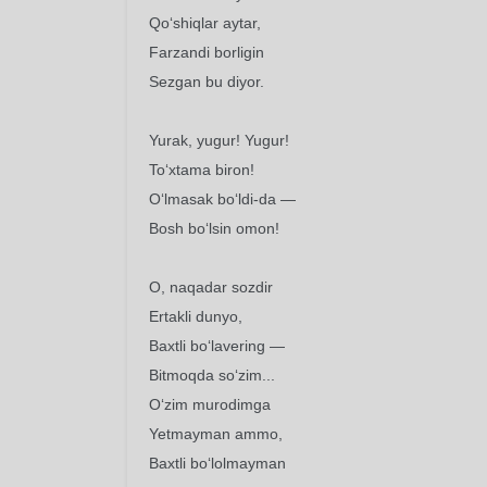
Qo‘shiqlar aytar,
Farzandi borligin
Sezgan bu diyor.
Yurak, yugur! Yugur!
To‘xtama biron!
O‘lmasak bo‘ldi-da —
Bosh bo‘lsin omon!
O, naqadar sozdir
Ertakli dunyo,
Baxtli bo‘lavering —
Bitmoqda so‘zim...
O‘zim murodimga
Yetmayman ammo,
Baxtli bo‘lolmayman