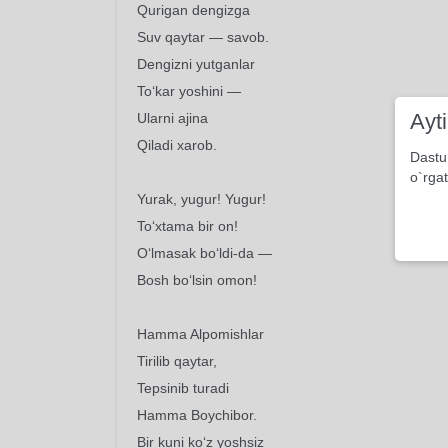
Qurigan dengizga
Suv qaytar — savob.
Dengizni yutganlar
To‘kar yoshini —
Ayt
Ularni ajina
Qiladi xarob.
Dastu
o`rgat
Yurak, yugur! Yugur!
To‘xtama bir on!
O‘lmasak bo‘ldi-da —
Bosh bo‘lsin omon!
Hamma Alpomishlar
Tirilib qaytar,
Tepsinib turadi
Hamma Boychibor.
Bir kuni ko‘z yoshsiz