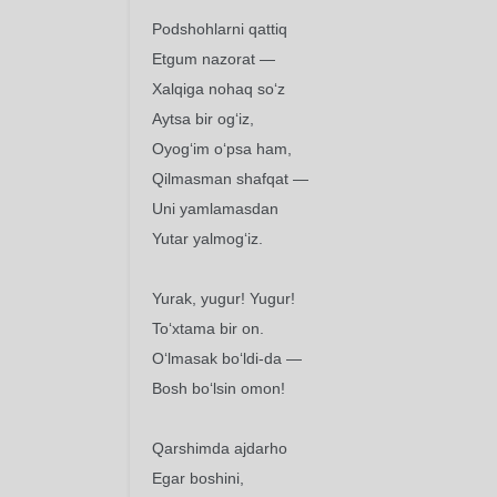
Podshohlarni qattiq
Etgum nazorat —
Xalqiga nohaq so‘z
Aytsa bir og‘iz,
Oyog‘im o‘psa ham,
Qilmasman shafqat —
Uni yamlamasdan
Yutar yalmog‘iz.
Yurak, yugur! Yugur!
To‘xtama bir on.
O‘lmasak bo‘ldi-da —
Bosh bo‘lsin omon!
Qarshimda ajdarho
Egar boshini,