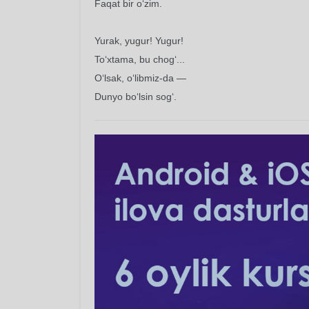
Faqat bir o‘zim.
Yurak, yugur! Yugur!
To‘xtama, bu chog‘...
O‘lsak, o‘libmiz-da —
Dunyo bo‘lsin sog‘.