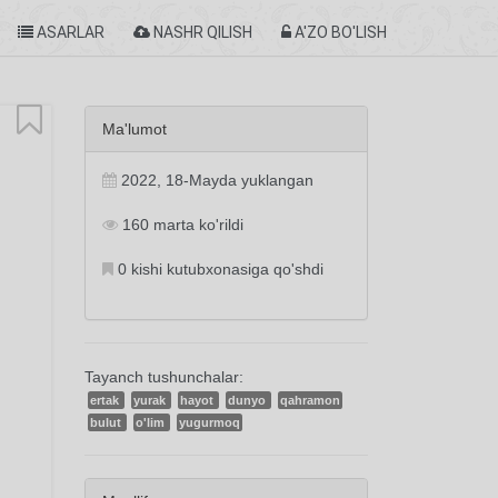
ASARLAR
NASHR QILISH
A'ZO BO'LISH
Ma'lumot
2022, 18-Mayda yuklangan
160 marta ko'rildi
0 kishi kutubxonasiga qo'shdi
Tayanch tushunchalar:
ertak
yurak
hayot
dunyo
qahramon
bulut
o'lim
yugurmoq