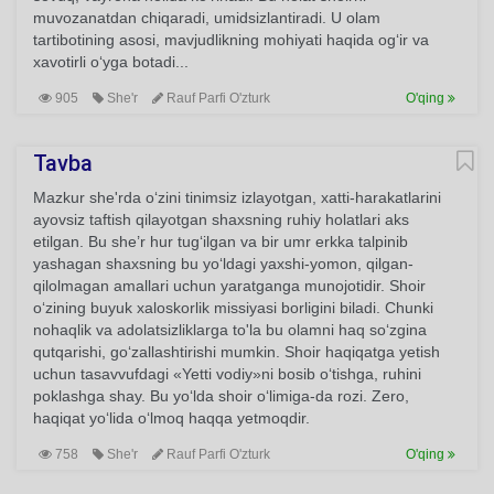
muvozanatdan chiqaradi, umidsizlantiradi. U olam
tartibotining asosi, mavjudlikning mohiyati haqida og‘ir va
xavotirli o‘yga botadi...
905
She'r
Rauf Parfi O'zturk
O'qing
Tavba
Mazkur she'rda o‘zini tinimsiz izlayotgan, xatti-harakatlarini
ayovsiz taftish qilayotgan shaxsning ruhiy holatlari aks
etilgan. Bu she’r hur tug‘ilgan va bir umr erkka talpinib
yashagan shaxsning bu yo‘ldagi yaxshi-yomon, qilgan-
qilolmagan amallari uchun yaratganga munojotidir. Shoir
o‘zining buyuk xaloskorlik missiyasi borligini biladi. Chunki
nohaqlik va adolatsizliklarga to'la bu olamni haq so‘zgina
qutqarishi, go‘zallashtirishi mumkin. Shoir haqiqatga yetish
uchun tasavvufdagi «Yetti vodiy»ni bosib o‘tishga, ruhini
poklashga shay. Bu yo‘lda shoir o‘limiga-da rozi. Zero,
haqiqat yo‘lida o‘lmoq haqqa yetmoqdir.
758
She'r
Rauf Parfi O'zturk
O'qing