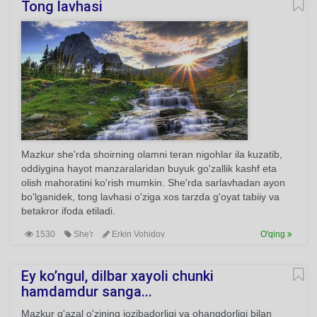
Tong lavhasi
Mazkur she'rda shoirning olamni teran nigohlar ila kuzatib,
oddiygina hayot manzaralaridan buyuk go'zallik kashf eta
olish mahoratini ko'rish mumkin. She'rda sarlavhadan ayon
bo'lganidek, tong lavhasi o'ziga xos tarzda g'oyat tabiiy va
betakror ifoda etiladi.
1530
She'r
Erkin Vohidov
O'qing
Ey ko’ngul, dilbar xayoli chunki
hamdamdur sanga...
Mazkur g'azal o'zining jozibadorligi va ohangdorligi bilan