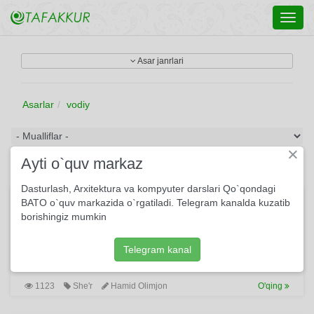
Toggl
navig
Asar janrlari
Asarlar
vodiy
×
Ayti o`quv markaz
Dasturlash, Arxitektura va kompyuter darslari Qo`qondagi
Bo'lsam
BATO o`quv markazida o`rgatiladi. Telegram kanalda kuzatib
borishingiz mumkin
Na bo'lg'ay bir nafas men ham yonog'ing uzra xol bo'lsam,
Labing yaprog'idan tomganki go'yo qatra bol bo'lsam.
Butog'ingga qo'nib bulbul kabi xonish qilib tunlar, O'pib
Telegram kanal
g'unchangni ochmoqliqqa tong chog'i shamol bo'lsam.
1123
She'r
Hamid Olimjon
O'qing