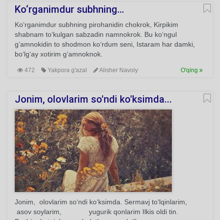
Ko‘rganimdur subhning…
Ko‘rganimdur subhning pirohanidin chokrok, Kirpikim
shabnam to‘kulgan sabzadin namnokrok. Bu ko‘ngul
g‘amnokidin to shodmon ko‘rdum seni, Istaram har damki,
bo‘lg‘ay xotirim g‘amnoknok.
472
Yakpora g'azal
Alisher Navoiy
O'qing
Jonim, olovlarim so'ndi ko'ksimda...
Jonim, olovlarim so‘ndi ko‘ksimda. Sermavj to‘lqinlarim,
asov soylarim, yugurik qonlarim Ilkis oldi tin.