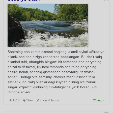
Shoirning ona zamin qismati haqidagi alamli o‘ylari «Sirdaryo
o‘lani» she’rida o‘ziga xos tarzda ifodalangan. Bu she’r xalq
o‘lanlari ruhi, ohangida bitilgan: bir tomonda ona daryoning
go‘zal ta’rif-tavsifi, ikkinchi tomonda shoirning daryoning
hozirgi holati, achchiq qismatidan bezovtaligi, tashvish-
zorlari. Undagi o‘ta samimiy, cheksiz mehr, o‘kinch to‘la
satrlar xuddi xalq o‘lanlaridagi kuygan dilning o‘tli zorlari
singari o‘quvchi qalbining tub-tubigacha yetib boradi, uni
titroqqa soladi...
1113
She'r
Erkin Vohidov
O'qing