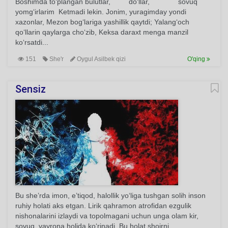
Boshimda to‘plangan bulutlar, do‘llar, sovuq
yomg‘irlarim Ketmadi lekin. Jonim, yuragimday yondi
xazonlar, Mezon bog‘lariga yashillik qaytdi; Yalang‘och
qo‘llarin qaylarga cho‘zib, Keksa daraxt menga manzil
ko‘rsatdi...
151
She'r
Oygul Asilbek qizi
O'qing
Sensiz
Bu she’rda imon, e’tiqod, halollik yo‘liga tushgan solih inson
ruhiy holati aks etgan. Lirik qahramon atrofidan ezgulik
nishonalarini izlaydi va topolmagani uchun unga olam kir,
sovuq, vayrona holida ko‘rinadi. Bu holat shoirni