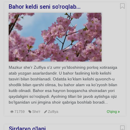
Bahor keldi seni so'roqlab...
Mazkur she'r Zulfiya o'z umr yo'ldoshining porloq xotirasiga
atab yozgan asarlardandir. U bahor faslining kirib kelishi
tasviri bilan boshlanadi. Odatda ko'klam kelishi quvonch-u
shodlik bilan qarshi olinsa, bu bahor alam va ko'zyosh bilan
kutib olinadi. Bahor esa hayron boqqancha shoiradan yori
qaydaligini so'roqlaydi. Ayolning tillari bir javob aytishga ojiz
bo'lganidan uni jimgina shoir qabriga boshlab boradi...
71759
She'r
Zulfiya
O'qing
Sirdaryo o'lani