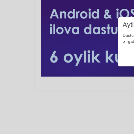
Ayt
Dastu
o`rgat