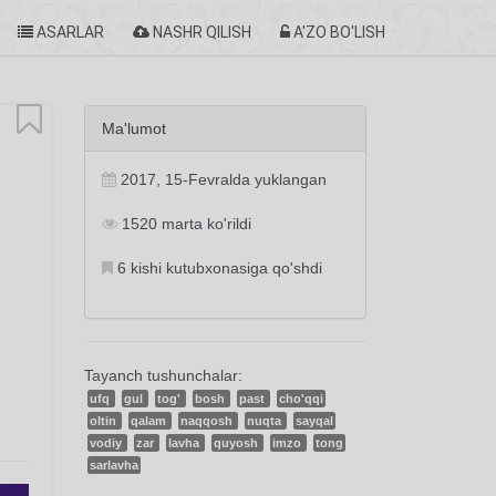
ASARLAR
NASHR QILISH
A'ZO BO'LISH
Ma'lumot
2017, 15-Fevralda yuklangan
1520 marta ko'rildi
6 kishi kutubxonasiga qo'shdi
Tayanch tushunchalar:
ufq
gul
tog'
bosh
past
cho'qqi
oltin
qalam
naqqosh
nuqta
sayqal
vodiy
zar
lavha
quyosh
imzo
tong
sarlavha