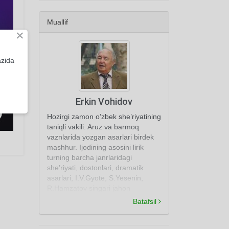
Muallif
×
azida
Erkin Vohidov
Hozirgi zamon o’zbek she’riyatining
taniqli vakili. Aruz va barmoq
vaznlarida yozgan asarlari birdek
mashhur. Ijodining asosini lirik
turning barcha janrlaridagi
she’riyati, dostonlari, dramatik
asarlari, I.V.Gyote, S.Yesenin,
R.Hamzatov singari jahon
adabiyoti namoyandalari
Batafsil
she’riyatidan qilgan tarjimalari
tashkil etadi.