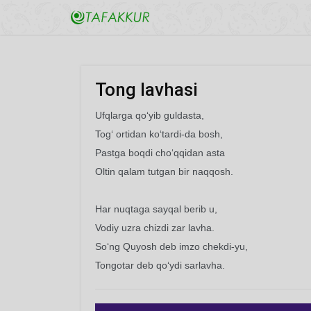
Tong lavhasi
Ufqlarga qo‘yib guldasta,
Tog‘ ortidan ko‘tardi-da bosh,
Pastga boqdi cho‘qqidan asta
Oltin qalam tutgan bir naqqosh.
Har nuqtaga sayqal berib u,
Vodiy uzra chizdi zar lavha.
So‘ng Quyosh deb imzo chekdi-yu,
Tongotar deb qo‘ydi sarlavha.