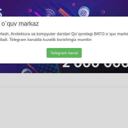
i o`quv markaz
rlash, Arxitektura va kompyuter darslari Qo`qondagi BATO o`quv mark
iladi. Telegram kanalda kuzatib borishingiz mumkin
Telegram kanal