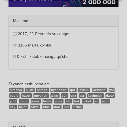
Ma'lumot
2017, 22-Fevralda yuklangan
1106 marta ko'rildi
0 kishi kutubxonasiga qo'shdi
Tayanch tushunchalar:
sirdaryo
o'lan
osmon
tiyonshon
qor
jayxun
yo'ldosh
yor
vodiy
hayot
quvonch
alam
zor
ona
asr
kechmish
darak
yurt
tomir
yurak
halak
voha
lab
bol
nabot
el
sabot
soy
najot
paxta
olma
anor
nur
o'zbek