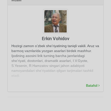
Muallif
Erkin Vohidov
Hozirgi zamon o’zbek she’riyatining taniqli vakili. Aruz va
barmoq vaznlarida yozgan asarlari birdek mashhur.
Ijodining asosini lirik turning barcha janrlaridagi
she’riyati, dostonlari, dramatik asarlari, I.V.Gyote,
S.Yesenin, R.Hamzatov singari jahon adabiyoti
namoyandalari she’riyatidan qilgan tarjimalari tashkil
etadi.
Batafsil