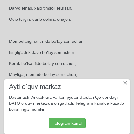
Daryo emas, xalq timsoli erursan,
Oqib turgin, qurib qolma, onajon.
Men bolangman, nido bo‘lay sen uchun,
Bir jilg‘adek davo bo‘lay sen uchun,
Kerak bo‘lsa, fido bo‘lay sen uchun,
Mayliga, men ado bo‘lay sen uchun,
×
Ayti o`quv markaz
Oqib turgin, qurib qolma, onajon.
Dasturlash, Arxitektura va kompyuter darslari Qo`qondagi
BATO o`quv markazida o`rgatiladi. Telegram kanalda kuzatib
borishingiz mumkin
Telegram kanal