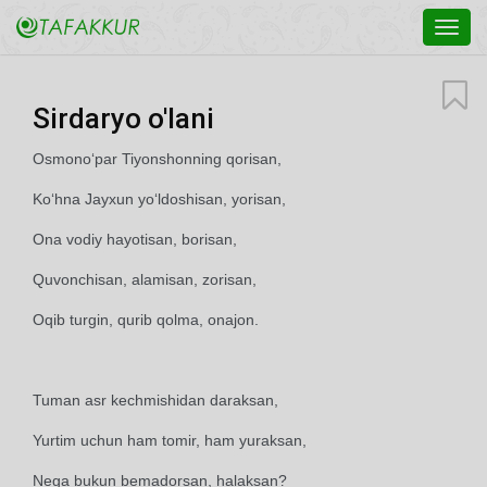
Toggl
navig
Sirdaryo o'lani
Osmono‘par Tiyonshonning qorisan,
Ko‘hna Jayxun yo‘ldoshisan, yorisan,
Ona vodiy hayotisan, borisan,
Quvonchisan, alamisan, zorisan,
Oqib turgin, qurib qolma, onajon.
Tuman asr kechmishidan daraksan,
Yurtim uchun ham tomir, ham yuraksan,
Nega bukun bemadorsan, halaksan?