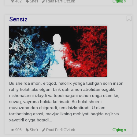
482
She'r
Rauf Parfi O'zturk
O'qing
Sensiz
Bu she’rda imon, e’tiqod, halollik yo‘liga tushgan solih inson
ruhiy holati aks etgan. Lirik qahramon atrofidan ezgulik
nishonalarini izlaydi va topolmagani uchun unga olam kir,
sovuq, vayrona holida ko‘rinadi. Bu holat shoirni
muvozanatdan chiqaradi, umidsizlantiradi. U olam
tartibotining asosi, mavjudlikning mohiyati haqida og‘ir va
xavotirli o‘yga botadi...
906
She'r
Rauf Parfi O'zturk
O'qing