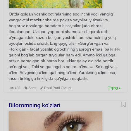
Ortda qolgan yoshlik xotiralarining sog'inchli yodi yanglig'
yangrovchi mazkur she'rda pokiza xayollar, yuksak va
beg‘araz orzularga hamdam hissiyotlar juda obrazli
ifodalangan. Uzilgan yaproqni shamollar chirpirak qilib
o‘ynaganidek, xazon bo‘lgan yoshlik ham shamolning yo‘q
oyoqlari ostida sinadi. Eng qayg'ulisi, «Sarg‘ar»gan va
«to‘kilgan» faqat yoshlik og‘ochining yaprog‘i emas, balki ikki
qalbni bog‘lab turgan tuyg‘ular ham edi. Ammo ikki qalbga
taskin beradigan bir narsa bor: «Har qalay oldinda bordir
so‘nggi yo‘l, Toki yetguningcha xotirot o‘lmas». So‘nggi yo‘l-
o‘lim. Sevgining o‘limi-qalbning o‘limi. Yurakning o‘limi esa,
inson tirikligiga tirikligida qo‘yilgan nuqtadir.
481
She'r
Rauf Parfi O'zturk
O'qing
Diloromning ko'zlari