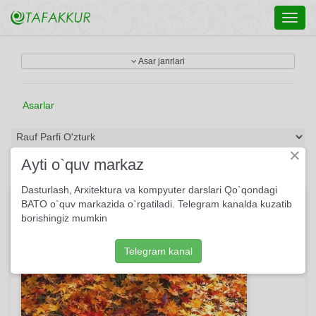
Toggl
navig
Asar janrlari
Asarlar
×
Ayti o`quv markaz
Dasturlash, Arxitektura va kompyuter darslari Qo`qondagi
Xazon qo'shig'i
BATO o`quv markazida o`rgatiladi. Telegram kanalda kuzatib
borishingiz mumkin
Telegram kanal