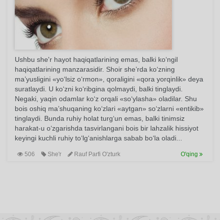
Ushbu she'r hayot haqiqatlarining emas, balki ko‘ngil
haqiqatlarining manzarasidir. Shoir she’rda ko‘zning
ma’yusligini «yo‘lsiz o‘rmon», qoraligini «qora yorqinlik» deya
suratlaydi. U ko‘zni ko‘ribgina qolmaydi, balki tinglaydi.
Negaki, yaqin odamlar ko‘z orqali «so‘ylasha» oladilar. Shu
bois oshiq ma’shuqaning ko‘zlari «aytgan» so‘zlarni «entikib»
tinglaydi. Bunda ruhiy holat turg‘un emas, balki tinimsiz
harakat-u o‘zgarishda tasvirlangani bois bir lahzalik hissiyot
keyingi kuchli ruhiy to‘lg‘anishlarga sabab bo‘la oladi...
506
She'r
Rauf Parfi O'zturk
O'qing