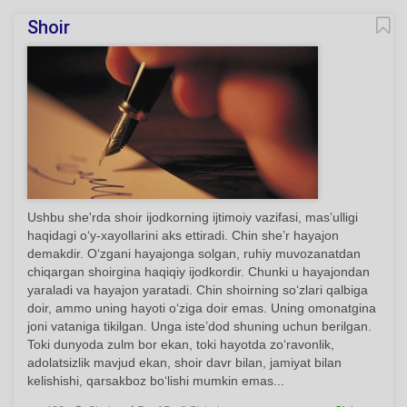
Shoir
Ushbu she'rda shoir ijodkorning ijtimoiy vazifasi, mas’ulligi
haqidagi o‘y-xayollarini aks ettiradi. Chin she’r hayajon
demakdir. O‘zgani hayajonga solgan, ruhiy muvozanatdan
chiqargan shoirgina haqiqiy ijodkordir. Chunki u hayajondan
yaraladi va hayajon yaratadi. Chin shoirning so‘zlari qalbiga
doir, ammo uning hayoti o‘ziga doir emas. Uning omonatgina
joni vataniga tikilgan. Unga iste’dod shuning uchun berilgan.
Toki dunyoda zulm bor ekan, toki hayotda zo‘ravonlik,
adolatsizlik mavjud ekan, shoir davr bilan, jamiyat bilan
kelishishi, qarsakboz bo‘lishi mumkin emas...