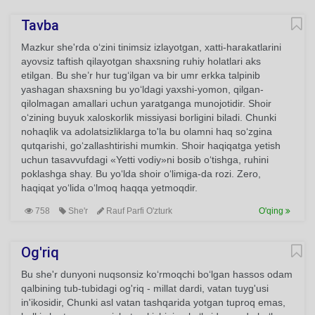
Tavba
Mazkur she'rda o‘zini tinimsiz izlayotgan, xatti-harakatlarini
ayovsiz taftish qilayotgan shaxsning ruhiy holatlari aks
etilgan. Bu she’r hur tug‘ilgan va bir umr erkka talpinib
yashagan shaxsning bu yo‘ldagi yaxshi-yomon, qilgan-
qilolmagan amallari uchun yaratganga munojotidir. Shoir
o‘zining buyuk xaloskorlik missiyasi borligini biladi. Chunki
nohaqlik va adolatsizliklarga to'la bu olamni haq so‘zgina
qutqarishi, go‘zallashtirishi mumkin. Shoir haqiqatga yetish
uchun tasavvufdagi «Yetti vodiy»ni bosib o‘tishga, ruhini
poklashga shay. Bu yo‘lda shoir o‘limiga-da rozi. Zero,
haqiqat yo‘lida o‘lmoq haqqa yetmoqdir.
758
She'r
Rauf Parfi O'zturk
O'qing
Og'riq
Bu she'r dunyoni nuqsonsiz ko‘rmoqchi bo‘lgan hassos odam
qalbining tub-tubidagi og'riq - millat dardi, vatan tuyg'usi
in'ikosidir, Chunki asl vatan tashqarida yotgan tuproq emas,