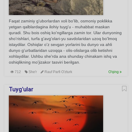
Faqat zaminiy g'uborlardan xoli bo'lib, osmoniy poklikka
yetgan qalblardagina ilohiy tuyg'u - muhabbat maskan
quradi. Shu bois oshiq ko'ngillarga zamin tor. Ular dunyoning
sho'rishlari, turfa g'avg'olari-yu savdolaridan uzoq bo'lmoq
istaydilar. Oshiqlar o'z sevgan yorlarini bu dunyo va ahli
dunyo g'urbatlaridan uzoqqa - olis-olislarga olib ketishni
xohlaydilar. Ushbu she'rda ana shunday chinakam ishq va
oshiqlikning mo'jizakor tasviri berilgan.
712
She'r
Rauf Parfi O'zturk
O'qing
Tuyg'ular