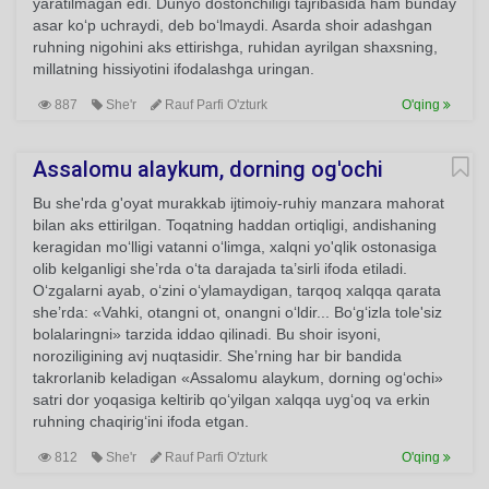
yaratilmagan edi. Dunyo dostonchiligi tajribasida ham bunday
asar ko‘p uchraydi, deb bo‘lmaydi. Asarda shoir adashgan
ruhning nigohini aks ettirishga, ruhidan ayrilgan shaxsning,
millatning hissiyotini ifodalashga uringan.
887
She'r
Rauf Parfi O'zturk
O'qing
Assalomu alaykum, dorning og'ochi
Bu she'rda g'oyat murakkab ijtimoiy-ruhiy manzara mahorat
bilan aks ettirilgan. Toqatning haddan ortiqligi, andishaning
keragidan mo‘lligi vatanni o‘limga, xalqni yo'qlik ostonasiga
olib kelganligi she’rda o‘ta darajada ta’sirli ifoda etiladi.
O‘zgalarni ayab, o‘zini o‘ylamaydigan, tarqoq xalqqa qarata
she’rda: «Vahki, otangni ot, onangni o‘ldir... Bo‘g‘izla tole'siz
bolalaringni» tarzida iddao qilinadi. Bu shoir isyoni,
noroziligining avj nuqtasidir. She’rning har bir bandida
takrorlanib keladigan «Assalomu alaykum, dorning og‘ochi»
satri dor yoqasiga keltirib qo‘yilgan xalqqa uyg‘oq va erkin
ruhning chaqirig‘ini ifoda etgan.
812
She'r
Rauf Parfi O'zturk
O'qing