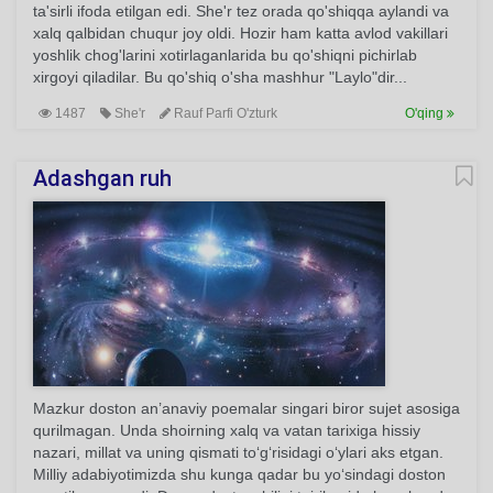
ta'sirli ifoda etilgan edi. She'r tez orada qo'shiqqa aylandi va
xalq qalbidan chuqur joy oldi. Hozir ham katta avlod vakillari
yoshlik chog'larini xotirlaganlarida bu qo'shiqni pichirlab
xirgoyi qiladilar. Bu qo'shiq o'sha mashhur "Laylo"dir...
1487
She'r
Rauf Parfi O'zturk
O'qing
Adashgan ruh
Mazkur doston an’anaviy poemalar singari biror sujet asosiga
qurilmagan. Unda shoirning xalq va vatan tarixiga hissiy
nazari, millat va uning qismati to‘g‘risidagi o‘ylari aks etgan.
Milliy adabiyotimizda shu kunga qadar bu yo‘sindagi doston