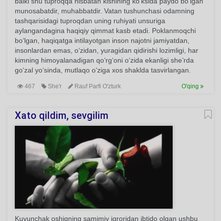
balki shu tuproqqa nisbatan kishining ko‘ksida paydo bo‘lgan
munosabatdir, muhabbatdir. Vatan tushunchasi odamning
tashqarisidagi tuproqdan uning ruhiyati unsuriga
aylangandagina haqiqiy qimmat kasb etadi. Poklanmoqchi
bo‘lgan, haqiqatga intilayotgan inson najotni jamiyatdan,
insonlardan emas, o‘zidan, yuragidan qidirishi lozimligi, har
kimning himoyalanadigan qo‘rg‘oni o‘zida ekanligi she’rda
go‘zal yo‘sinda, mutlaqo o‘ziga xos shaklda tasvirlangan.
467
She'r
Rauf Parfi O'zturk
O'qing
Xato qildim, sevgilim
Kuyunchak oshiqning samimiy iqroridan ibtido olgan ushbu