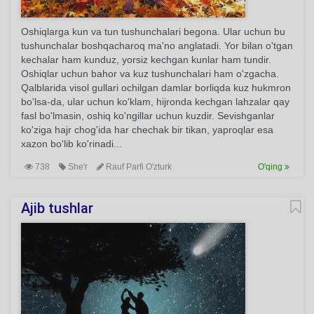
Oshiqlarga kun va tun tushunchalari begona. Ular uchun bu
tushunchalar boshqacharoq ma'no anglatadi. Yor bilan o'tgan
kechalar ham kunduz, yorsiz kechgan kunlar ham tundir.
Oshiqlar uchun bahor va kuz tushunchalari ham o'zgacha.
Qalblarida visol gullari ochilgan damlar borliqda kuz hukmron
bo'lsa-da, ular uchun ko'klam, hijronda kechgan lahzalar qay
fasl bo'lmasin, oshiq ko'ngillar uchun kuzdir. Sevishganlar
ko'ziga hajr chog'ida har chechak bir tikan, yaproqlar esa
xazon bo'lib ko'rinadi...
738
She'r
Rauf Parfi O'zturk
O'qing
Ajib tushlar