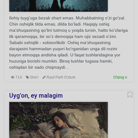
Ilohiy tuyg'uga bezak shart emas. Muhabbatning o'zi go'zal.
Chin oshiqlik tilda emas, dilda bo'ladi. Haqiqiy oshiq
ma'shuqasining qo'lini tutmoq u yoqda tursin, hatto ko'zlariga
tik qaramoqqa, bir so'z demoqqa ham ojiz sezadi o'zini.
Sababi oshiqlik - xokisorlikdir. Oshiq ma'shuqasining
darajasini hammadan yuqori ko'rganidan unga dil rozini
bayon etmoqqa andisha qiladi. U faqat tushlaridagina yor
huzuriga borishi mumkin. Biroq tushlar tugasa hamki,
oshiqdan bir sado chiqmaydi...
714
She'r
Rauf Parfi O'zturk
O'qing
Uyg'on, ey malagim