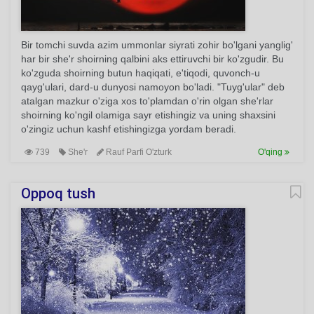
Bir tomchi suvda azim ummonlar siyrati zohir bo'lgani yanglig'
har bir she'r shoirning qalbini aks ettiruvchi bir ko'zgudir. Bu
ko'zguda shoirning butun haqiqati, e'tiqodi, quvonch-u
qayg'ulari, dard-u dunyosi namoyon bo'ladi. "Tuyg'ular" deb
atalgan mazkur o'ziga xos to'plamdan o'rin olgan she'rlar
shoirning ko'ngil olamiga sayr etishingiz va uning shaxsini
o'zingiz uchun kashf etishingizga yordam beradi.
739
She'r
Rauf Parfi O'zturk
O'qing
Oppoq tush