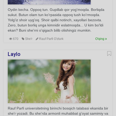
Oydin kecha. Oppoq tun. Gupillab qor yog'moqda. Borliqda
sukut. Butun olam tun ko'rpasida oppoq tush ko'rmoqda.
Yolg'iz shoir uyg'oq. Shoir qalbi notinch, xayollari bezovta.
Zero, butun borliq unga kimnidir eslatmoqda... U kim bo'ldi
ekan? Buni she'rni o'qigach bilib olishingiz mumkin.
670
She'r
Rauf Parfi O'zturk
O'qing
Laylo
Rauf Parfi universitetning birinchi bosqich talabasi ekanida bir
she'r yozadi. Bu she'rda armonli muhabbat g'oyat samimiy va