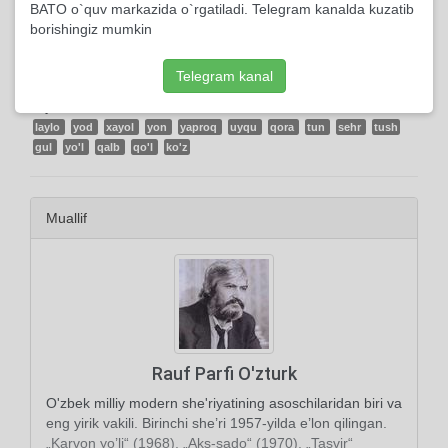
BATO o`quv markazida o`rgatiladi. Telegram kanalda kuzatib
4 kishi kutubxonasiga qo'shdi
borishingiz mumkin
Telegram kanal
Tayanch tushunchalar:
laylo
yod
xayol
yon
yaproq
uyqu
qora
tun
sehr
tush
gul
yo'l
qalb
qo'l
ko'z
Muallif
Rauf Parfi O'zturk
O'zbek milliy modern she'riyatining asoschilaridan biri va
eng yirik vakili. Birinchi she’ri 1957-yilda e’lon qilingan.
„Karvon yo’li“ (1968), „Aks-sado“ (1970), „Tasvir“