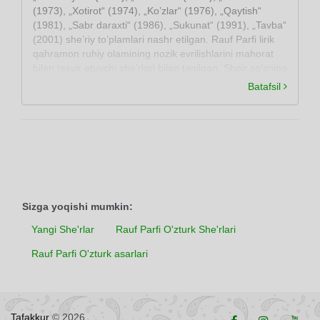
(1973), „Xotirot“ (1974), „Ko’zlar“ (1976), „Qaytish“
(1981), „Sabr daraxti“ (1986), „Sukunat“ (1991), „Tavba“
(2001) she’riy to’plamlari nashr etilgan. Rauf Parfi lirik
qahramon ruhiy olamining nozik evrilishlarini mahorat
bilan tasvir etuvchi she’rlari bilan tanilgan. Shoir so’zning
rang va ohanglaridan, she’riy tasvir vositalaridan o’ziga
Batafsil
xos uslubda foydalanadi. She’rlari bir necha xorijiy
tillarga tarjima qilingan. Rauf Parfi Bayronning
„Manfred“, Nozim Hikmatning „Inson manzaralari“,
Mahmud Hodiyning «Ozodlik lavhalari» («Alvohi
intiboh»), Karlo Kaladzening „Dengiz xayoli“, A.
Dyumaning «Uch sarboz» va boshqa jahon she’riyati
klassiklarining asarlarini o’zbek tiliga tarjima qilgan.
Sizga yoqishi mumkin:
Yangi She'rlar
Rauf Parfi O'zturk She'rlari
Rauf Parfi O'zturk asarlari
Tafakkur
© 2026