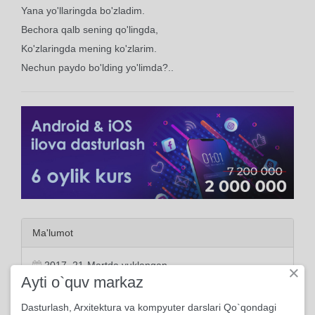
Yana yo'llaringda bo'zladim.
Bechora qalb sening qo'lingda,
Ko'zlaringda mening ko'zlarim.
Nechun paydo bo'lding yo'limda?..
Ma'lumot
2017, 21-Martda yuklangan
×
Ayti o`quv markaz
1460 marta ko'rildi
Dasturlash, Arxitektura va kompyuter darslari Qo`qondagi