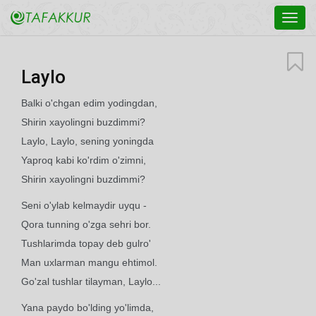
Toggl
navig
Laylo
Balki o'chgan edim yodingdan,
Shirin xayolingni buzdimmi?
Laylo, Laylo, sening yoningda
Yaproq kabi ko'rdim o'zimni,
Shirin xayolingni buzdimmi?
Seni o'ylab kelmaydir uyqu -
Qora tunning o'zga sehri bor.
Tushlarimda topay deb gulro'
Man uxlarman mangu ehtimol.
Go'zal tushlar tilayman, Laylo...
Yana paydo bo'lding yo'limda,