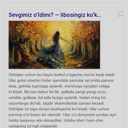
Sevgimiz o‘ldimi? — libosingiz ko‘k...
Oshiqlar uchun bu hayot butkul o'zgacha ma'no kasb etadi.
Ular goho otashin hislar qanotida samolar qo'ynida parvoz
etsa, gohida tuproqqa aylanib, ma'shuqa oyoqlari ostiga
to'kiladi. Ba'zan bahor bo'lib, qalbida yangi-yangi orzu-
umidlar gullasa, ba'zida kuzga aylanib, hislari ming bir
xazonlarga do'nib, taqdir shamollarida sarsari kezadi.
Oshiqlar ko'ziga dunyo boshqacha ko'rinadi. Ular uchun
yorning o'zi butun bir olamdir. Ular o'z dunyosini yordan ayri
holda tasavvur eta olmaydilar. Ushbu she'r ham chin
oshiqning ko'ngil nolalaridir.