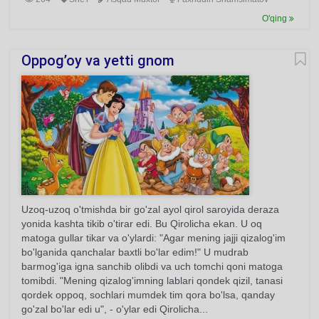
O'qing
Oppog’oy va yetti gnom
Uzoq-uzoq o'tmishda bir go'zal ayol qirol saroyida deraza
yonida kashta tikib o'tirar edi. Bu Qirolicha ekan. U oq
matoga gullar tikar va o'ylardi: "Agar mening jajji qizalog'im
bo'lganida qanchalar baxtli bo'lar edim!" U mudrab
barmog'iga igna sanchib olibdi va uch tomchi qoni matoga
tomibdi. "Mening qizalog'imning lablari qondek qizil, tanasi
qordek oppoq, sochlari mumdek tim qora bo'lsa, qanday
go'zal bo'lar edi u", - o'ylar edi Qirolicha...