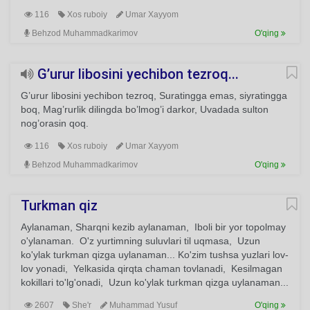
116
Xos ruboiy
Umar Xayyom
Behzod Muhammadkarimov
O'qing
G’urur libosini yechibon tezroq...
G’urur libosini yechibon tezroq, Suratingga emas, siyratingga
boq, Mag’rurlik dilingda bo’lmog’i darkor, Uvadada sulton
nog’orasin qoq.
116
Xos ruboiy
Umar Xayyom
Behzod Muhammadkarimov
O'qing
Turkman qiz
Aylanaman, Sharqni kezib aylanaman, Iboli bir yor topolmay
o'ylanaman. O'z yurtimning suluvlari til uqmasa, Uzun
ko'ylak turkman qizga uylanaman... Ko'zim tushsa yuzlari lov-
lov yonadi, Yelkasida qirqta chaman tovlanadi, Kesilmagan
kokillari to'lg'onadi, Uzun ko'ylak turkman qizga uylanaman...
2607
She'r
Muhammad Yusuf
O'qing