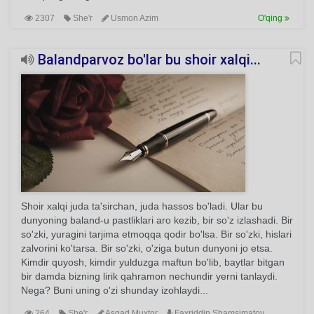
2307
She'r
Usmon Azim
O'qing
Balandparvoz bo'lar bu shoir xalqi...
Shoir xalqi juda ta'sirchan, juda hassos bo'ladi. Ular bu
dunyoning baland-u pastliklari aro kezib, bir so'z izlashadi. Bir
so'zki, yuragini tarjima etmoqqa qodir bo'lsa. Bir so'zki, hislari
zalvorini ko'tarsa. Bir so'zki, o'ziga butun dunyoni jo etsa.
Kimdir quyosh, kimdir yulduzga maftun bo'lib, baytlar bitgan
bir damda bizning lirik qahramon nechundir yerni tanlaydi.
Nega? Buni uning o'zi shunday izohlaydi...
264
She'r
Asqad Muxtor
Faxriddin Shamsimatov