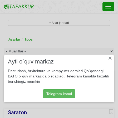
Toggl
navig
Asar janrlari
Asarlar
libos
×
Ayti o`quv markaz
Dasturlash, Arxitektura va kompyuter darslari Qo`qondagi
Ilk she'rning yozilishi haqida ballada
BATO o`quv markazida o`rgatiladi. Telegram kanalda kuzatib
borishingiz mumkin
Ko‘kda uchar qirqta kabutar, Bir o‘spirin yugurar yerda.
Qushlar bilan manzillar o‘tar, O‘tib borar daladan, qirdan.
Telegram kanal
181
She'r
Usmon Azim
O'qing
Saraton