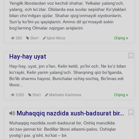
Yenglik liboslardan voz kechdi shahar, Yelkalar yalang‘och,
yalang, och ko‘zlar. Olislarda esa suvlar sepishar Ko‘ylaklari
bilan cho‘milgan qizlar. Shahar qizg‘onmaydi xiyobonlarin,
Sun’iy ko‘lini-yu qayiqlarini. Ammo dil qo‘msaydi sokin
bog‘larning Olmalar oqizgan ariqlarini.
390
She'r
Iqbol Mirzo
O'qing
Hay-hay uyat
Hay-hay, uyat, jon o'lan, Kelin keldi, yo'lni och, Ne ko'z bilan
ko'rayki, Kelin yarim yalang'och. Sharqning qizi bo'lganda,
Bo'lib sharmu hayosi, Bunchalar ochiq-sochiq, Bo'lmas edi
libosi...
1050
She'r
Marhabo Karimova
O'qing
Muhaqqiq nazdida xush-badsurat bir...
Muhaqqiq nazdida xush-badsurat bir, Oshiq manzilida
do’zax-jannat bir. Bedillar libosi atlasmi-palos, Oshiqlar
yostig’i par, g’isht, ko’kat – bir.