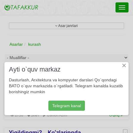
Toggl
navig
Asar janrlari
Asarlar
kurash
×
Ayti o`quv markaz
Dasturlash, Arxitektura va kompyuter darslari Qo`qondagi
Mayda tashvishlarda maydalandim men...
BATO o`quv markazida o`rgatiladi. Telegram kanalda kuzatib
borishingiz mumkin
Mayda tashvishlarda maydalandim men — Ming taraf
yugurdi mingta bo‘lagim. Eski yo‘llarimda qaytalandim men —
Tilagim to‘zidi, toldi yuragim.
Telegram kanal
1756
She'r
Usmon Azim
O'qing
Yiqildingmi?... Ko‘zlaringda...