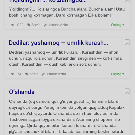
Yiqildingmi?... Ko‘zlaringda Buncha alam, Buncha alam! Ustu
boshi chang ko‘rmagan, Dard ko‘rmagan Erka bolam!
1022
She'r
Usmon Azim
O'qing
Dedilar: yashamoq — umrlik kurash...
Dedilar: yashamoq — umrlik kurash... Kurashdim — shon
uchun, rizqu ro‘z uchun. Kurashdim sevgi deb — ko‘ksimda
otash, Kurashdim — qush kabi erkin so‘z uchun.
174
She'r
Usmon Azim
O'qing
O‘shanda
O‘shanda (oq osmon, qo‘ng‘ir yer guvoh...) Ismimni bilardi
qayrag‘och bargi. Yuragim tomida yotgan qizg‘aldoq Kapalak
haqida qo‘shiq aytardi. O‘shanda o‘zim ham olov edim-da,
Tushovini uzgan toyga o‘xshardim, Akamning choponin ilib
egnimga Qirda quyun bilan kurash tushardim. O‘shanda
jilg‘alar chuchuk til bilan – Erkalab, toshlarning boshin silardi.