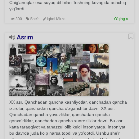
Chig‘anoqlar esa suyuq dil bilan Toshning kovagida achchiq
yig‘lardi.
300
She'r
Iqbol Mirzo
O'qing
Asrim
XX asr. Qanchadan qancha kashfiyotlar, qanchadan qancha
ixtirolar, qanchadan qancha o'zgarishlar davri! XX asr.
Qanchadan qancha yovuzliklar, qanchadan qancha
qonxo'rliklar, qanchadan qancha xunrezliklar davri. Bu asr
katta taraqqiyot va tanazzul olib keldi insoniyatga. Insoniyat
bu davrda juda ko'p narsa topdi va yo'qotdi. Ushbu she'r