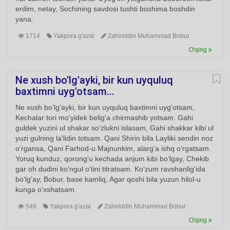
erdim, netay, Sochining savdosi tushti boshima boshdin
yana.
1714
Yakpora g'azal
Zahiriddin Muhammad Bobur
O'qing
Ne xush bo'lg'ayki, bir kun uyquluq
baxtimni uyg'otsam...
Ne xush bo‘lg'ayki, bir kun uyquluq baxtimni uyg'otsam,
Kechalar tori mo‘yidek belig'a chirmashib yotsam. Gahi
guldek yuzini ul shakar so‘zlukni islasam, Gahi shakkar kibi ul
yuzi gulning la'lidin totsam. Qani Shirin bila Layliki sendin noz
o‘rgansa, Qani Farhod-u Majnunkim, alarg'a ishq o‘rgatsam.
Yoruq kunduz, qorong'u kechada anjum kibi bo‘lgay, Chekib
gar oh dudini ko‘ngul o‘tini titratsam. Ko‘zum ravshanlig'ida
bo‘lg'ay, Bobur, base kamliq, Agar qoshi bila yuzun hilol-u
kunga o‘xshatsam.
549
Yakpora g'azal
Zahiriddin Muhammad Bobur
O'qing