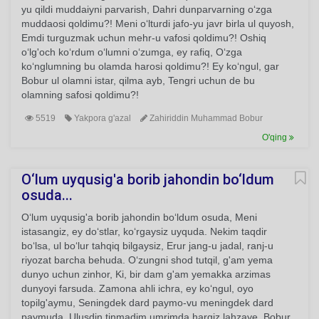
yu qildi muddaiyni parvarish, Dahri dunparvarning o‘zga
muddaosi qoldimu?! Meni o‘lturdi jafo-yu javr birla ul quyosh,
Emdi turguzmak uchun mehr-u vafosi qoldimu?! Oshiq
o‘lg'och ko‘rdum o‘lumni o‘zumga, ey rafiq, O‘zga
ko‘nglumning bu olamda harosi qoldimu?! Ey ko‘ngul, gar
Bobur ul olamni istar, qilma ayb, Tengri uchun de bu
olamning safosi qoldimu?!
5519
Yakpora g'azal
Zahiriddin Muhammad Bobur
O'qing
O‘lum uyqusig'a borib jahondin bo‘ldum
osuda...
O‘lum uyqusig'a borib jahondin bo‘ldum osuda, Meni
istasangiz, ey do‘stlar, ko‘rgaysiz uyquda. Nekim taqdir
bo‘lsa, ul bo‘lur tahqiq bilgaysiz, Erur jang-u jadal, ranj-u
riyozat barcha behuda. O‘zungni shod tutqil, g'am yema
dunyo uchun zinhor, Ki, bir dam g'am yemakka arzimas
dunyoyi farsuda. Zamona ahli ichra, ey ko‘ngul, oyo
topilg'aymu, Seningdek dard paymo-vu meningdek dard
paymuda. Ulusdin tinmadim umrimda hargiz lahzaye, Bobur,