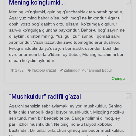
Mening ko‘nglumki...
Mening ko‘nglumki, gulning g'unchasidek tah-batah qondur,
Agar yuz ming bahor o‘lsa, ochilmog'i ne imkondur. Agar ul
qoshi yosiz bog' gashtin orzu qilsam, Ko‘zumga o‘qdurur
sarv-u ko‘ngulga g'uncha paykondur. Bahor-u bog' sayrin ne
qilaykim, dilistonimning, Yuzi gul, zulfi sunbul, qomati sarvi
xiromondur. Visoli lazzatidin zavq topmog'liq erur dushvor,
Firoqi shiddatinda yo‘qsa jon bermaklik osondur. Boshidin
evrulur armoni birla o‘ldum, ey Bobur, Mening na'shimni bori
ul pari ko‘yidin aylondur.
2782
Yakpora g'azal
Zahiriddin Muhammad Bobur
O'qing
“Mushkuldur” radifli g’azal
Agarchi sensizin sabr aylamak, ey yor, mushkuldur, Sening
birla chiqishmoqlik dag'i bisyor mushkuldur. Mizojing nozik-u
sen tund, men bir beadab telba, Sanga holimni qilmoq, ey
pari, izhor mushkuldur. Ne osig' nola-u faryod xobolud
baxtimdin, Bir unlar birla chun qilmoq ani bedor mushkuldur.