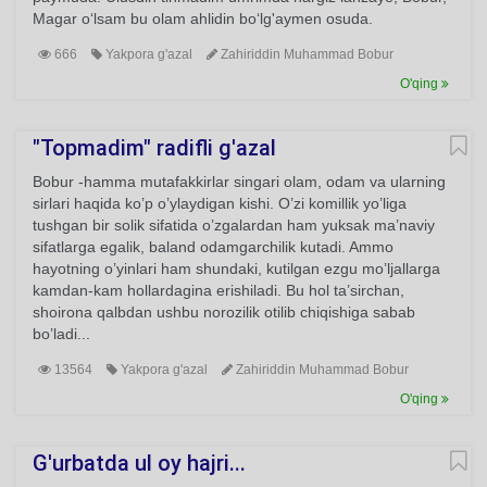
Magar o‘lsam bu olam ahlidin bo‘lg'aymen osuda.
666
Yakpora g'azal
Zahiriddin Muhammad Bobur
O'qing
"Topmadim" radifli g'azal
Bobur -hamma mutafakkirlar singari olam, odam va ularning
sirlari haqida ko’p o’ylaydigan kishi. O’zi komillik yo’liga
tushgan bir solik sifatida o’zgalardan ham yuksak ma’naviy
sifatlarga egalik, baland odamgarchilik kutadi. Ammo
hayotning o’yinlari ham shundaki, kutilgan ezgu mo’ljallarga
kamdan-kam hollardagina erishiladi. Bu hol ta’sirchan,
shoirona qalbdan ushbu norozilik otilib chiqishiga sabab
bo’ladi...
13564
Yakpora g'azal
Zahiriddin Muhammad Bobur
O'qing
G'urbatda ul oy hajri...