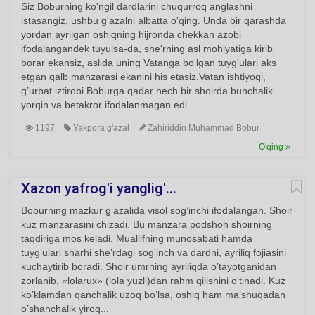
Siz Boburning ko'ngil dardlarini chuqurroq anglashni
istasangiz, ushbu g'azalni albatta o'qing. Unda bir qarashda
yordan ayrilgan oshiqning hijronda chekkan azobi
ifodalangandek tuyulsa-da, she'rning asl mohiyatiga kirib
borar ekansiz, aslida uning Vatanga bo'lgan tuyg'ulari aks
etgan qalb manzarasi ekanini his etasiz.Vatan ishtiyoqi,
g’urbat iztirobi Boburga qadar hech bir shoirda bunchalik
yorqin va betakror ifodalanmagan edi.
1197
Yakpora g'azal
Zahiriddin Muhammad Bobur
O'qing
Xazon yafrog'i yanglig'...
Boburning mazkur g’azalida visol sog’inchi ifodalangan. Shoir
kuz manzarasini chizadi. Bu manzara podshoh shoirning
taqdiriga mos keladi. Muallifning munosabati hamda
tuyg’ulari sharhi she’rdagi sog’inch va dardni, ayriliq fojiasini
kuchaytirib boradi. Shoir umrning ayriliqda o’tayotganidan
zorlanib, «lolarux» (lola yuzli)dan rahm qilishini o'tinadi. Kuz
ko’klamdan qanchalik uzoq bo’lsa, oshiq ham ma’shuqadan
o’shanchalik yiroq...