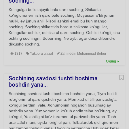
soching...
Ko‘ngulga bo‘ldi ajoyib balo qaro soching, Shikasta
ko‘ngluma ermish qaro balo soching. Muyassar o‘ldi junun
mulki, ey junun ahli, Nisori ashkni emdi bu kun mango
soching. Soching shikastida bordur shikasta ko‘ngullar,
Ko‘ngullar ochilur, ochilsa ul qaro soching. Ochildi ko‘ngli, chu
ochting sochingni, Boburning, Ne ayb, agar desa dilband-u
dilkusho soching.
1317
Yakpora g'azal
Zahiriddin Muhammad Bobur
O'qing
Sochining savdosi tushti boshima
boshdin yana...
Sochining savdosi tushti boshima boshdin yana, Tiyra bo‘ldi
ro‘zg'orim ul qaro qoshdin yana. Men xud ul tifli parivashg'a
ko‘ngul berdim, vale, Xonumonim nogahon buzulmag'ay
boshdin yana. Yuz yomonliq ko‘rub ondin telba bo‘ldung, ey
ko‘ngul, Yaxshilig'ni ko‘z turarsen ul parivashdin yana. Tosh
urar atfol mani, uyida forig‘ ul pari, Telbalardek qichqirurmen
har zamon toshdin yana. Oyog'im yetgancha Boburdek ketar