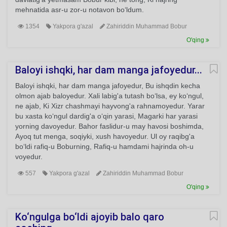
mehnatida asr-u zor-u notavon bo‘ldum.
1354
Yakpora g'azal
Zahiriddin Muhammad Bobur
O'qing
Baloyi ishqki, har dam manga jafoyedur...
Baloyi ishqki, har dam manga jafoyedur, Bu ishqdin kecha
olmon ajab baloyedur. Xali labig'a tutash bo‘lsa, ey ko‘ngul,
ne ajab, Ki Xizr chashmayi hayvong'a rahnamoyedur. Yarar
bu xasta ko‘ngul dardig'a o‘qin yarasi, Magarki har yarasi
yorning davoyedur. Bahor faslidur-u may havosi boshimda,
Ayoq tut menga, soqiyki, xush havoyedur. Ul oy raqibg'a
bo‘ldi rafiq-u Boburning, Rafiq-u hamdami hajrinda oh-u
voyedur.
557
Yakpora g'azal
Zahiriddin Muhammad Bobur
O'qing
Ko‘ngulga bo‘ldi ajoyib balo qaro