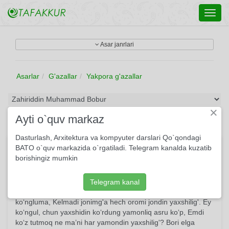
Toggl
navig
Asar janrlari
Asarlar
G'azallar
Yakpora g'azallar
×
Ayti o`quv markaz
Dasturlash, Arxitektura va kompyuter darslari Qo`qondagi
“Yaxshilig‘” radifli g’azal
BATO o`quv markazida o`rgatiladi. Telegram kanalda kuzatib
borishingiz mumkin
Kim ko‘rubdur, ey ko‘ngul, ahli jahondin yaxshilig‘, Kimki,
ondin yaxshi yo‘q, ko‘z tutma ondin yaxshilig‘. Gar zamonni
nayf qilsam ayb qilma, ey rafiq, Ko‘rmadim hargiz, netoyin,
Telegram kanal
bu zamondin yaxshilig‘! Dilrabolardin yomonliq keldi mahzun
ko‘ngluma, Kelmadi jonimg'a hech oromi jondin yaxshilig'. Ey
ko‘ngul, chun yaxshidin ko‘rdung yamonliq asru ko‘p, Emdi
ko‘z tutmoq ne ma’ni har yamondin yaxshilig'? Bori elga