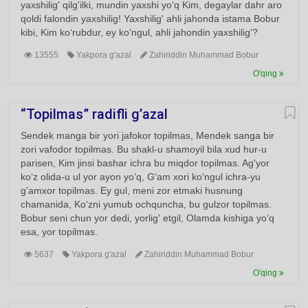
yaxshilig' qilg'ilki, mundin yaxshi yo‘q Kim, degaylar dahr aro
qoldi falondin yaxshilig! Yaxshilig' ahli jahonda istama Bobur
kibi, Kim ko‘rubdur, ey ko‘ngul, ahli jahondin yaxshilig'?
13555
Yakpora g'azal
Zahiriddin Muhammad Bobur
O'qing
“Topilmas” radifli g’azal
Sendek manga bir yori jafokor topilmas, Mendek sanga bir
zori vafodor topilmas. Bu shakl-u shamoyil bila xud hur-u
parisen, Kim jinsi bashar ichra bu miqdor topilmas. Ag'yor
ko‘z olida-u ul yor ayon yo‘q, G‘am xori ko‘ngul ichra-yu
g'amxor topilmas. Ey gul, meni zor etmaki husnung
chamanida, Ko‘zni yumub ochquncha, bu gulzor topilmas.
Bobur seni chun yor dedi, yorlig' etgil, Olamda kishiga yo‘q
esa, yor topilmas.
5637
Yakpora g'azal
Zahiriddin Muhammad Bobur
O'qing