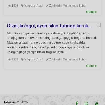
1503
Yakpora g'azal
Zahiriddin Muhammad Bobur
O'qing
O‘zni, ko‘ngul, aysh bilan tutmoq kerak...
Mo'min kishiga mahzunlik yarashmaydi. Taqdiridan rozi,
kelajagidan umidvor kishining qalbiga qayg'u begona bo'ladi.
Mazkur g'azal ham o'quvchini doimo xush kayfiyatda
bo'lishga ruhlantirib, hayotga kulib boqishga undaydi va
ko'nglingizga yorqin hislar bag'ishlaydi...
2212
Yakpora g'azal
Zahiriddin Muhammad Bobur
O'qing
Tafakkur
© 2026