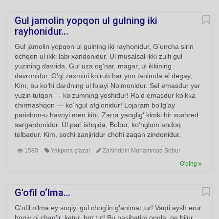
Gul jamolin yopqon ul gulning iki
rayhonidur...
Gul jamolin yopqon ul gulning iki rayhonidur, G'uncha sirin
ochqon ul ikki labi xandonidur. Ul musalsal ikki zulfi gul
yuzining davrida, Gul uza og'nar, magar, ul ikkining
davronidur. O‘qi zaxmini ko‘rub har yon tanimda el degay,
Kim, bu ko‘hi dardning ul lolayi No‘monidur. Sel emasdur yer
yuzin tutqon — ko‘zumning yoshidur! Ra’d emasdur ko‘kka
chirmashqon — ko‘ngul afg'onidur! Lojaram bo‘lg'ay
parishon-u havoyi men kibi, Zarra yanglig‘ kimki bir xushred
sargardonidur. Ul pari ishqida, Bobur, ko‘nglum andoq
telbadur. Kim, sochi zanjiridur chohi zaqan zindonidur.
1580
Yakpora g'azal
Zahiriddin Muhammad Bobur
O'qing
G'ofil o‘lma…
G'ofil o‘lma ey soqiy, gul chog'in g'animat tut! Vaqti aysh erur
boqiy ol chag'ir, ketur, bot tut! Bu nasihatim ongla, ne bilur