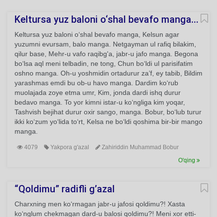
Keltursa yuz baloni o‘shal bevafo manga...
Keltursa yuz baloni o‘shal bevafo manga, Kelsun agar
yuzumni evursam, balo manga. Netgayman ul rafiq bilakim,
qilur base, Mehr-u vafo raqibg'a, jabr-u jafo manga. Begona
bo‘lsa aql meni telbadin, ne tong, Chun bo‘ldi ul parisifatim
oshno manga. Oh-u yoshmidin ortadurur za’f, ey tabib, Bildim
yarashmas emdi bu ob-u havo manga. Dardim ko‘rub
muolajada zoye etma umr, Kim, jonda dardi ishq durur
bedavo manga. To yor kimni istar-u ko‘ngliga kim yoqar,
Tashvish bejihat durur oxir sango, manga. Bobur, bo‘lub turur
ikki ko‘zum yo‘lida to‘rt, Kelsa ne bo‘ldi qoshima bir-bir mango
manga.
4079
Yakpora g'azal
Zahiriddin Muhammad Bobur
O'qing
“Qoldimu” radifli g’azal
Charxning men ko‘rmagan jabr-u jafosi qoldimu?! Xasta
ko‘nglum chekmagan dard-u balosi qoldimu?! Meni xor etti-