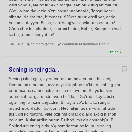
kishi yongla, Ne bo‘lur ekin tongla, sen bu kun g'animat tut!
G‘ofil o‘lma davlatda o’zni solma mehnatda, Tangri berur
albatta, davlat ista, himmat tut! Xush turur visoli yor, anda
bo‘masa dayyor, Bo‘sa, vasl beag'yor davlat-u saodat tut!
G'am cheriki behaddur, chorasi budur, Bobur, Bodani ko‘mak
keltur, jomni himoyat tut!
1372
Yakpora g'azal
Zahiriddin Muhammad Bobur
O'qing
Sening ishqingda…
Sening ishqingda, ey nomehribon, bexonumon bo‘ldim,
Demon bexonumon, ovvorayi ikki jahon bo‘ldum. Labing gar
bermasa bo‘sa nechuk jon elta olg'aymen, Bu yo‘ldakim,
adam sahrosig'a emdi ravon bo‘ldum. So‘rub ul oy labidin
og'zining ramzini angladim, Bir og'iz so‘z bila ko‘rungki
muncha xurdadon bo‘ldum. Nechakim qoshi yolar ishqida
tuzlukni ko‘rsattim, Vale oxir malomat o‘qlarig'a-o‘q nishon
bo‘ldum. Kular erdim burun Farhodi miskin dostonig'a, Bu
Shirindurki oning birla-o‘q hamdoston bo‘ldum. Visoling
davlatig'a yetmasam Bobur kibi, ne tong, Ki hajring