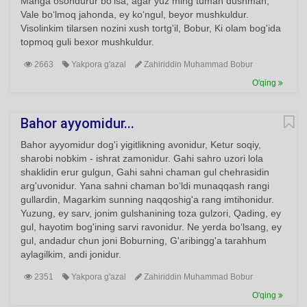
Manga osondurur bo‘lsa, agar yuz ming tuman dushman,
Vale bo‘lmoq jahonda, ey ko‘ngul, beyor mushkuldur.
Visolinkim tilarsen nozini xush tortg'il, Bobur, Ki olam bog'ida
topmoq guli bexor mushkuldur.
2663
Yakpora g'azal
Zahiriddin Muhammad Bobur
O'qing
Bahor ayyomidur...
Bahor ayyomidur dog'i yigitlikning avonidur, Ketur soqiy,
sharobi nobkim - ishrat zamonidur. Gahi sahro uzori lola
shaklidin erur gulgun, Gahi sahni chaman gul chehrasidin
arg'uvonidur. Yana sahni chaman bo‘ldi munaqqash rangi
gullardin, Magarkim sunning naqqoshig'a rang imtihonidur.
Yuzung, ey sarv, jonim gulshanining toza gulzori, Qading, ey
gul, hayotim bog'ining sarvi ravonidur. Ne yerda bo‘lsang, ey
gul, andadur chun joni Boburning, G'aribingg'a tarahhum
aylagilkim, andi jonidur.
2351
Yakpora g'azal
Zahiriddin Muhammad Bobur
O'qing