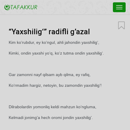
Toggl
navig
“Yaxshilig‘” radifli g’azal
Kim ko‘rubdur, ey ko‘ngul, ahli jahondin yaxshilig‘,
Kimki, ondin yaxshi yo‘q, ko‘z tutma ondin yaxshilig‘.
Gar zamonni nayf qilsam ayb qilma, ey rafiq,
Ko‘rmadim hargiz, netoyin, bu zamondin yaxshilig‘!
Dilrabolardin yomonliq keldi mahzun ko‘ngluma,
Kelmadi jonimg'a hech oromi jondin yaxshilig'.