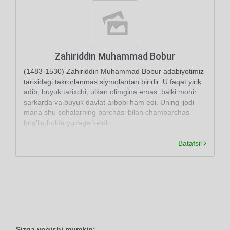
Zahiriddin Muhammad Bobur
(1483-1530) Zahiriddin Muhammad Bobur adabiyotimiz
tarixidagi takrorlanmas siymolardan biridir. U faqat yirik
adib, buyuk tarixchi, ulkan olimgina emas. balki mohir
sarkarda va buyuk davlat arbobi ham edi. Uning ijodi
mana shu sohalarning barchasi bilan chambarchas
bog'liq holda yuzaga keldi.
Batafsil
Sizga yoqishi mumkin: