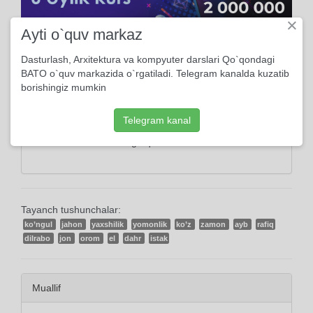
×
Ayti o`quv markaz
Ma'lumot
Dasturlash, Arxitektura va kompyuter darslari Qo`qondagi
BATO o`quv markazida o`rgatiladi. Telegram kanalda kuzatib
2017, 12-Sentabrda yuklangan
borishingiz mumkin
13566 marta ko'rildi
Telegram kanal
62 kishi kutubxonasiga qo'shdi
Tayanch tushunchalar:
ko’ngul
jahon
yaxshilik
yomonlik
ko’z
zamon
ayb
rafiq
dilrabo
jon
orom
el
dahr
istak
Muallif