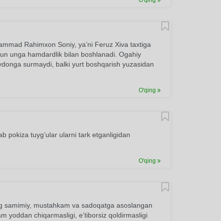
O'qing
hammad Rahimxon Soniy, ya’ni Feruz Xiva taxtiga
uchun unga hamdardlik bilan boshlanadi. Ogahiy
donga surmaydi, balki yurt boshqarish yuzasidan
O'qing
b pokiza tuyg’ular ularni tark etganligidan
O'qing
rning samimiy, mustahkam va sadoqatga asoslangan
m yoddan chiqarmasligi, e’tiborsiz qoldirmasligi