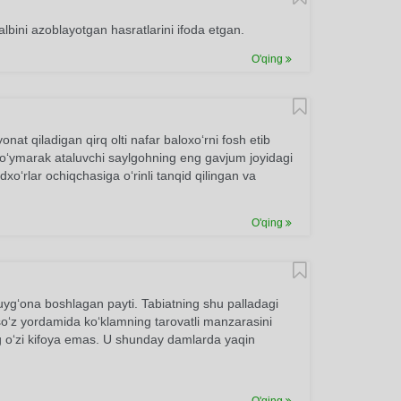
lbini azoblayotgan hasratlarini ifoda etgan.
O'qing
nat qiladigan qirq olti nafar baloxo‘rni fosh etib
, Mo‘ymarak ataluvchi saylgohning eng gavjum joyidagi
o‘rlar ochiqchasiga o‘rinli tanqid qilingan va
O'qing
uyg‘ona boshlagan payti. Tabiatning shu palladagi
 so‘z yordamida ko‘klamning tarovatli manzarasini
ing o‘zi kifoya emas. U shunday damlarda yaqin