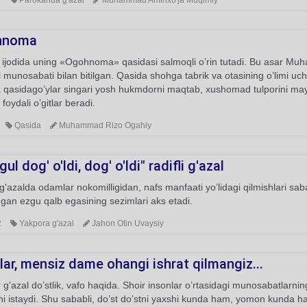
7
Parokanda g'azal
Muhammad Aminxo'ja Muqimiy
hnoma
 ijodida uning «Ogohnoma» qasidasi salmoqli o’rin tutadi. Bu asar Mu
i munosabati bilan bitilgan. Qasida shohga tabrik va otasining o’limi 
 qasidago’ylar singari yosh hukmdorni maqtab, xushomad tulporini may
 foydali o’gitlar beradi.
Qasida
Muhammad Rizo Ogahiy
gul dog' o'ldi, dog' o'ldi" radifli g'azal
'azalda odamlar nokomilligidan, nafs manfaati yo’lidagi qilmishlari saba
gan ezgu qalb egasining sezimlari aks etadi.
2
Yakpora g'azal
Jahon Otin Uvaysiy
lar, mensiz dame ohangi ishrat qilmangiz...
g'azal do’stlik, vafo haqida. Shoir insonlar o’rtasidagi munosabatla
ini istaydi. Shu sababli, do’st do’stni yaxshi kunda ham, yomon kunda ha