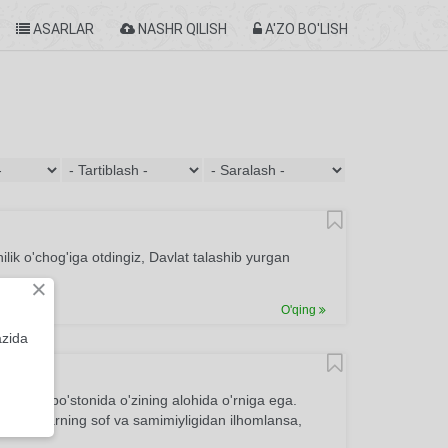
ASARLAR
NASHR QILISH
A'ZO BO'LISH
lik o'chog'iga otdingiz, Davlat talashib yurgan
×
O'qing
azida
dabiyot bo'stonida o'zining alohida o'rniga ega.
 tuyg'ularning sof va samimiyligidan ilhomlansa,