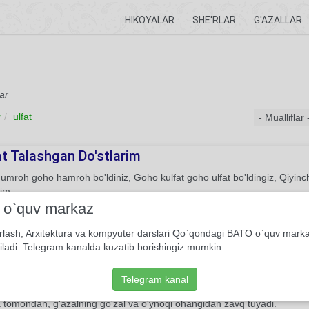
HIKOYALAR
SHE'RLAR
G'AZALLAR
lar
r
ulfat
at Talashgan Do'stlarim
mroh goho hamroh bo'ldiniz, Goho kulfat goho ulfat bo'ldingiz, Qiyinchi
rim.
i o`quv markaz
She'r
Feruz Kamol
rlash, Arxitektura va kompyuter darslari Qo`qondagi BATO o`quv mark
iladi. Telegram kanalda kuzatib borishingiz mumkin
 quyosh, yuzing ochgin...
g'azallari o'zining ham mazmuniy, ham shakliy jihatdan yetukligi bilan a
Telegram kanal
, mazkur g'azalni o'qigan kitobxon ham, bir tomondan, oshiq qalbidagi
 tomondan, g'azalning go'zal va o'ynoqi ohangidan zavq tuyadi.