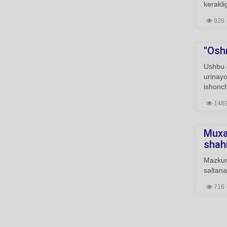
keraklig
928
"Oshn
Ushbu g
urinayo
ishonch
148
Muxa
shahi
Mazkur 
saltana
716