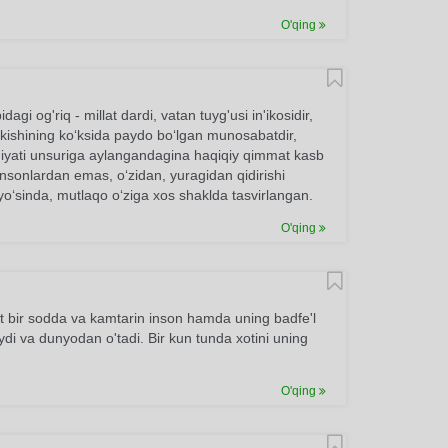
O'qing
 og'riq - millat dardi, vatan tuyg'usi in'ikosidir,
kishining ko‘ksida paydo bo‘lgan munosabatdir,
iyati unsuriga aylangandagina haqiqiy qimmat kasb
insonlardan emas, o‘zidan, yuragidan qidirishi
 yo‘sinda, mutlaqo o‘ziga xos shaklda tasvirlangan.
O'qing
at bir sodda va kamtarin inson hamda uning badfe'l
ydi va dunyodan o'tadi. Bir kun tunda xotini uning
O'qing