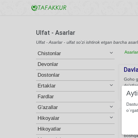
Ulfat - Asarlar
Ulfat - Asarlar - ulfat so'zi ishtirok etgan barcha asar
Asarla
Chistonlar
Devonlar
Davl
Dostonlar
Goho gu
Ertaklar
do'stla
Ayt
110
Fardlar
Dastu
G'azallar
o`rgat
Ey
Hikoyalar
Ogahiy 
Hikoyatlar
Xususan
boshqa