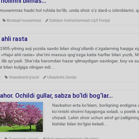
 holimni bilmas...
uxammas hasbi hol ruhida bo'lib, unda shoir o'z dard-u iztiroblarini, qa
Mustaqil muxammas
Zokirjon Xolmuhammad o'g'li Furqat
 ahli rasta
1905-yilning avji yozida savdo bilan shug‘ullanib o‘zgalarning haqiga xiyo
n «Hajvi ahli rasta» she’rini maxsus qog‘ozga katta harflar bilan yozib
 ilib qo‘yadi. She’rda haromdan hazar qilmaydigan savdogar, boy va sudx
 bilan kulgiga olingan edi…
4
Voqeaband g'azal
Ubaydulla Zavqiy
hor. Ochildi gullar, sabza bo‘ldi bog‘lar...
Navbahor-erta ko‘klam, borliqning endigina 
ko‘rinishi shoirni hayajonga soladi, u poetik
chizadi. Lekin shoir uchun atrof go‘zalligin
kishilar bilan bo‘lgisi keladi…