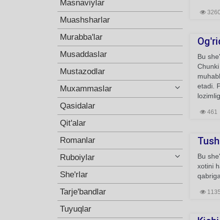
Masnaviylar
326
Muashsharlar
Murabba'lar
Og'ri
Musaddaslar
Bu she'
Chunki 
Mustazodlar
muhabb
etadi. 
Muxammaslar
lozimli
Qasidalar
461
Qit'alar
Tush
Romanlar
Bu she'
Ruboiylar
xotini 
She'rlar
qabriga
Tarje'bandlar
113
Tuyuqlar