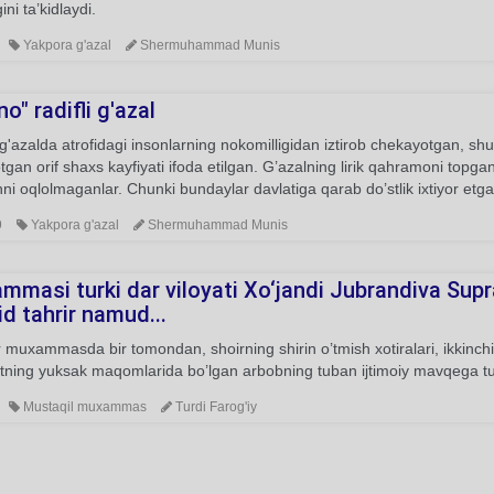
ini ta’kidlaydi.
Yakpora g'azal
Shermuhammad Munis
o" radifli g'azal
'azalda atrofidagi insonlarning nokomilligidan iztirob chekayotgan, shu b
tgan orif shaxs kayfiyati ifoda etilgan. G’azalning lirik qahramoni topga
ni oqlolmaganlar. Chunki bundaylar davlatiga qarab do’stlik ixtiyor etga
9
Yakpora g'azal
Shermuhammad Munis
mmasi turki dar viloyati Xo‘jandi Jubrandiva Supr
d tahrir namud...
muxammasda bir tomondan, shoirning shirin o’tmish xotiralari, ikkinchi 
tning yuksak maqomlarida bo’lgan arbobning tuban ijtimoiy mavqega tushib
Mustaqil muxammas
Turdi Farog'iy