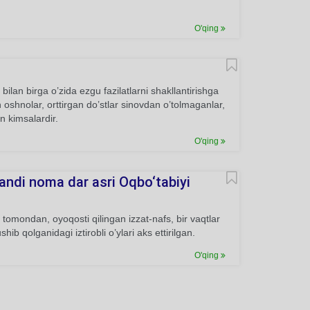
O'qing
ilan birga o’zida ezgu fazilatlarni shakllantirishga
n oshnolar, orttirgan do’stlar sinovdan o’tolmaganlar,
n kimsalardir.
O'qing
andi noma dar asri Oqbo‘tabiyi
tomondan, oyoqosti qilingan izzat-nafs, bir vaqtlar
 qolganidagi iztirobli o’ylari aks ettirilgan.
O'qing