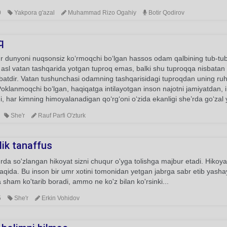
0
Yakpora g'azal
Muhammad Rizo Ogahiy
Botir Qodirov
q
r dunyoni nuqsonsiz ko‘rmoqchi bo‘lgan hassos odam qalbining tub-tubidagi
asl vatan tashqarida yotgan tuproq emas, balki shu tuproqqa nisbatan 
atdir. Vatan tushunchasi odamning tashqarisidagi tuproqdan uning ruh
Poklanmoqchi bo‘lgan, haqiqatga intilayotgan inson najotni jamiyatdan, 
gi, har kimning himoyalanadigan qo‘rg‘oni o‘zida ekanligi she’rda go‘zal
She'r
Rauf Parfi O'zturk
lik tanaffus
rda so'zlangan hikoyat sizni chuqur o'yga tolishga majbur etadi. Hikoy
haqida. Bu inson bir umr xotini tomonidan yetgan jabrga sabr etib yasha
 sham ko'tarib boradi, ammo ne ko'z bilan ko'rsinki...
5
She'r
Erkin Vohidov