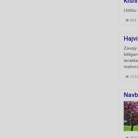
Kishi
Ushbu m
804
Hajvi
Zavqiy 
bitilga
terakka
mahorat
151
Navba