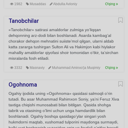
1982
Musaddas
Abdulla Avloniy
O'qing
Tanobchilar
«Tanobchilar» satirasi amaldorlar zulmiga yo‘liqqan
dehqonning arz-dodi bilan boshlanadi. Asarda kambag‘al
chorakor dehqon mehnatini suiiste’mol qilgan, ularni aldab
katta zararga tushirgan Sulton Ali va Hakimjon kabi hiylakor
mahalliy amaldorlar qiyofasi shoir tomonidan o‘tkir, ta’sirchan
misralarda fosh etiladi.
3332
Masnaviy
Muhammad Aminxo'ja Muqimiy
O'qing
Ogohnoma
Ogahiy ijodida uning «Ogohnoma» qasidasi salmoqli o’rin
tutadi. Bu asar Muhammad Rahimxon Soniy, ya’ni Feruz Xiva
taxtiga chiqishi munosabati bilan bitilgan. Qasida shohga
tabrik va otasining o’limi uchun unga hamdardlik bilan
boshlanadi. Ogahiy boshqa qasidago’ylar singari yosh
hukmdorni maqtab, xushomad tulporini maydonga surmaydi,
balki yurt boshqarish yuzasidan aniq va foydali o’gitlar beradi.