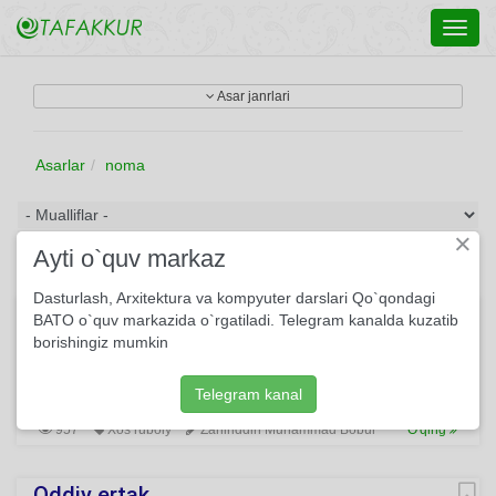
Toggl
navig
Asar janrlari
Asarlar
noma
×
Ayti o`quv markaz
Dasturlash, Arxitektura va kompyuter darslari Qo`qondagi
Hijron qafasida jon qushi ram qiladur…
BATO o`quv markazida o`rgatiladi. Telegram kanalda kuzatib
borishingiz mumkin
Hijron qafasida jon qushi ram qiladur, G'urbat bu aziz umrni
kam qiladur. Ne nav bitay firoq-u g'urbat sharhin, Kim ko‘z
yoshi nomaning yuzin nam qiladur.
Telegram kanal
957
Xos ruboiy
Zahiriddin Muhammad Bobur
O'qing
Oddiy ertak