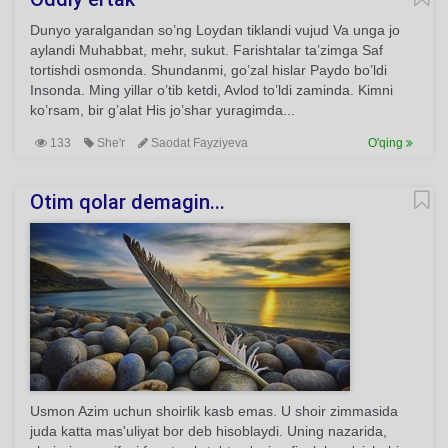
Dunyo yaralgandan so’ng Loydan tiklandi vujud Va unga jo
aylandi Muhabbat, mehr, sukut. Farishtalar ta’zimga Saf
tortishdi osmonda. Shundanmi, go’zal hislar Paydo bo’ldi
Insonda. Ming yillar o’tib ketdi, Avlod to’ldi zaminda. Kimni
ko’rsam, bir g’alat His jo’shar yuragimda...
133
She'r
Saodat Fayziyeva
O'qing
Otim qolar demagin...
Usmon Azim uchun shoirlik kasb emas. U shoir zimmasida
juda katta mas'uliyat bor deb hisoblaydi. Uning nazarida,