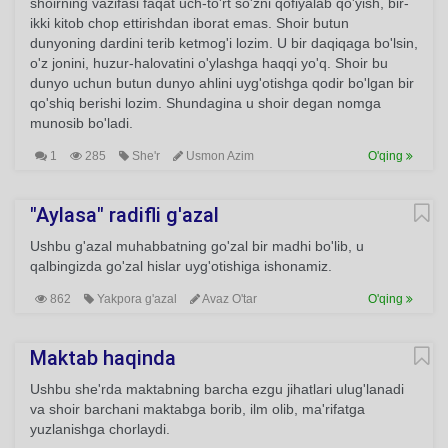
shoirning vazifasi faqat uch-to'rt so'zni qofiyalab qo'yish, bir-
ikki kitob chop ettirishdan iborat emas. Shoir butun
dunyoning dardini terib ketmog'i lozim. U bir daqiqaga bo'lsin,
o'z jonini, huzur-halovatini o'ylashga haqqi yo'q. Shoir bu
dunyo uchun butun dunyo ahlini uyg'otishga qodir bo'lgan bir
qo'shiq berishi lozim. Shundagina u shoir degan nomga
munosib bo'ladi.
1
285
She'r
Usmon Azim
O'qing
"Aylasa" radifli g'azal
Ushbu g'azal muhabbatning go'zal bir madhi bo'lib, u
qalbingizda go'zal hislar uyg'otishiga ishonamiz.
862
Yakpora g'azal
Avaz O'tar
O'qing
Maktab haqinda
Ushbu she'rda maktabning barcha ezgu jihatlari ulug'lanadi
va shoir barchani maktabga borib, ilm olib, ma'rifatga
yuzlanishga chorlaydi.