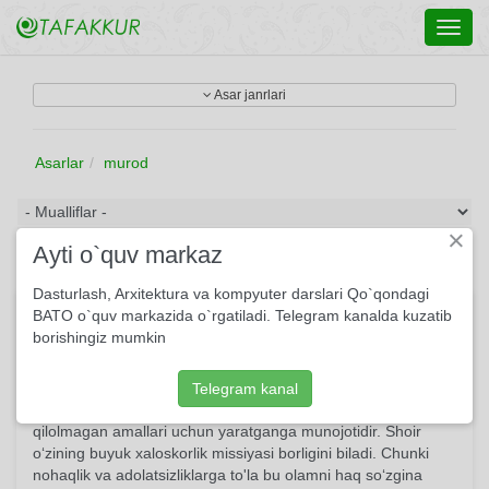
Toggl
navig
Asar janrlari
Asarlar
murod
×
Ayti o`quv markaz
Dasturlash, Arxitektura va kompyuter darslari Qo`qondagi
Tavba
BATO o`quv markazida o`rgatiladi. Telegram kanalda kuzatib
borishingiz mumkin
Mazkur she'rda o‘zini tinimsiz izlayotgan, xatti-harakatlarini
ayovsiz taftish qilayotgan shaxsning ruhiy holatlari aks
etilgan. Bu she’r hur tug‘ilgan va bir umr erkka talpinib
Telegram kanal
yashagan shaxsning bu yo‘ldagi yaxshi-yomon, qilgan-
qilolmagan amallari uchun yaratganga munojotidir. Shoir
o‘zining buyuk xaloskorlik missiyasi borligini biladi. Chunki
nohaqlik va adolatsizliklarga to'la bu olamni haq so‘zgina