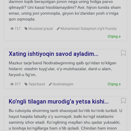
darmon topib berayotgan jonon nega uning holiga parvo
qilmaydi? Uni kasal hisoblamaydimi? Axir, hijron tunida sham
emas, uning joni yonmoqda, giryon ko’zlaridan yosh o’rniga
qon oqmoqda.
717
Musalsal g'azal
Muhammad Sulaymon o'g'li Fuzuliy
O'qing
Xating ishtiyoqin savod ayladim...
Mazkur tarje'band Nodirabegimning qalb qo'ridan to'kilgan
hislarni: otashin tuyg'ular, o'y-mulohazalar, dard-u alam,
faryod-u fig'on,
377
Tarje'band
Nodirabegim
O'qing
Ko’ngli tilagan murodig’a yetsa kishi...
Bu ruboiyda shoirning tanti shaxsiyati bo’rtib ko’rinib turibdi. U
hayot haqida falsafiy o’y surmaydi, balki ko’ngil istaklarini
samimiy izhor etadi. Ko’nglining mayllari shu qadar yuksakki,
u boshqa ko’ngillarga ham o’tib qoladi. Chindan ham inson