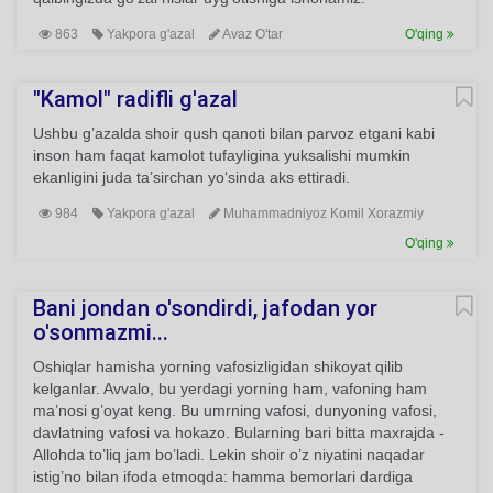
863
Yakpora g'azal
Avaz O'tar
O'qing
"Kamol" radifli g'azal
Ushbu g’azalda shoir qush qanoti bilan parvoz etgani kabi
inson ham faqat kamolot tufayligina yuksalishi mumkin
ekanligini juda ta’sirchan yo‘sinda aks ettiradi.
984
Yakpora g'azal
Muhammadniyoz Komil Xorazmiy
O'qing
Bani jondan o'sondirdi, jafodan yor
o'sonmazmi...
Oshiqlar hamisha yorning vafosizligidan shikoyat qilib
kelganlar. Avvalo, bu yerdagi yorning ham, vafoning ham
ma’nosi g’oyat keng. Bu umrning vafosi, dunyoning vafosi,
davlatning vafosi va hokazo. Bularning bari bitta maxrajda -
Allohda to’liq jam bo’ladi. Lekin shoir o’z niyatini naqadar
istig’no bilan ifoda etmoqda: hamma bemorlari dardiga