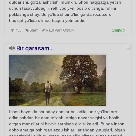
qutqarishi, go‘zallashtirishi mumkin. Shoir haqiqatga yetish
uchun tasavvufdagi «Yetti vodiy»ni bosib o‘tishga, ruhini
poklashga shay. Bu yo‘lda shoir o‘limiga-da rozi. Zero,
haqiqat yo‘lida o‘lmoq haqqa yetmoqdir.
758
She'r
Rauf Parfi O'zturk
O'qing
Bir qarasam...
Inson hayotida shunday damlar bo'ladiki, umr yo'llari aro
odimlashdan bir dam to'xtab, ortiga nazar solgisi va bosib
o'tgan manzillarini bir-bir sarhisob qilgisi keladi. Bunda inson
goho amalga oshirgan ezgu ishlari, erishgan yutuqlari, olgan