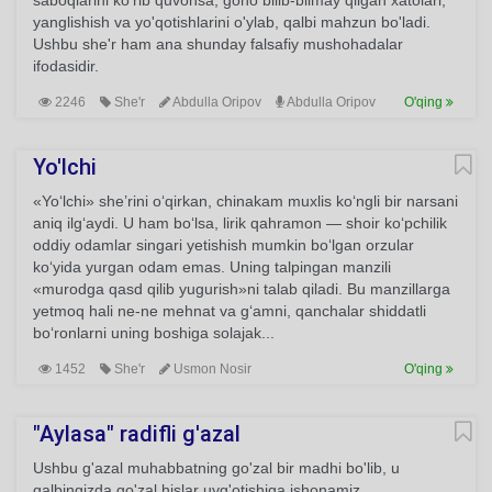
saboqlarini ko'rib quvonsa, goho bilib-bilmay qilgan xatolari,
yanglishish va yo'qotishlarini o'ylab, qalbi mahzun bo'ladi.
Ushbu she'r ham ana shunday falsafiy mushohadalar
ifodasidir.
2246
She'r
Abdulla Oripov
Abdulla Oripov
O'qing
Yo'lchi
«Yo‘lchi» she’rini o‘qirkan, chinakam muxlis ko‘ngli bir narsani
aniq ilg‘aydi. U ham bo‘lsa, lirik qahramon — shoir ko‘pchilik
oddiy odamlar singari yetishish mumkin bo‘lgan orzular
ko‘yida yurgan odam emas. Uning talpingan manzili
«murodga qasd qilib yugurish»ni talab qiladi. Bu manzillarga
yetmoq hali ne-ne mehnat va g‘amni, qanchalar shiddatli
bo‘ronlarni uning boshiga solajak...
1452
She'r
Usmon Nosir
O'qing
"Aylasa" radifli g'azal
Ushbu g'azal muhabbatning go'zal bir madhi bo'lib, u
qalbingizda go'zal hislar uyg'otishiga ishonamiz.