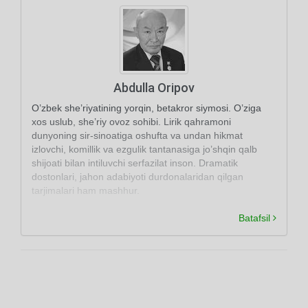
Abdulla Oripov
O’zbek she’riyatining yorqin, betakror siymosi. O’ziga
xos uslub, she’riy ovoz sohibi. Lirik qahramoni
dunyoning sir-sinoatiga oshufta va undan hikmat
izlovchi, komillik va ezgulik tantanasiga jo’shqin qalb
shijoati bilan intiluvchi serfazilat inson. Dramatik
dostonlari, jahon adabiyoti durdonalaridan qilgan
tarjimalari ham mashhur.
Batafsil