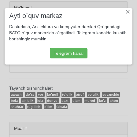
Ma'lumot
×
Ayti o`quv markaz
2017, 08-Martda yuklangan
Dasturlash, Arxitektura va kompyuter darslari Qo`qondagi
BATO o`quv markazida o`rgatiladi. Telegram kanalda kuzatib
2224 marta ko'rildi
borishingiz mumkin
5 kishi kutubxonasiga qo'shdi
Telegram kanal
Abdulla Oripov o'qidi
Tayanch tushunchalar:
qarash
do'st
yor
ko'ngil
to'qlik
atrof
yo'qlik
suyanchiq
bola
siniqlik
lola
dunyo
baxt
olam
murod
ko'z
shon
shuhrat
tug'ilish
o'lim
falsafa
Muallif