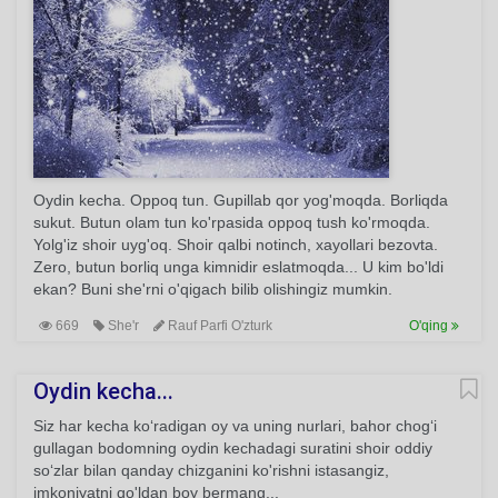
Oydin kecha. Oppoq tun. Gupillab qor yog'moqda. Borliqda
sukut. Butun olam tun ko'rpasida oppoq tush ko'rmoqda.
Yolg'iz shoir uyg'oq. Shoir qalbi notinch, xayollari bezovta.
Zero, butun borliq unga kimnidir eslatmoqda... U kim bo'ldi
ekan? Buni she'rni o'qigach bilib olishingiz mumkin.
669
She'r
Rauf Parfi O'zturk
O'qing
Oydin kecha...
Siz har kecha ko‘radigan oy va uning nurlari, bahor chog‘i
gullagan bodomning oydin kechadagi suratini shoir oddiy
so‘zlar bilan qanday chizganini ko'rishni istasangiz,
imkoniyatni qo'ldan boy bermang...