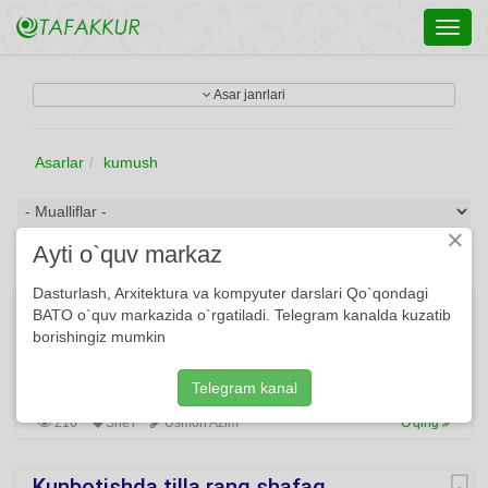
Toggl
navig
Asar janrlari
Asarlar
kumush
×
Ayti o`quv markaz
Dasturlash, Arxitektura va kompyuter darslari Qo`qondagi
Abdulla Qodiriy
BATO o`quv markazida o`rgatiladi. Telegram kanalda kuzatib
borishingiz mumkin
Bo‘g‘zimga bahaybat qayg‘u tiqildi, Ko‘zimga yiqildi qop-qora
bulut. Tizzamdan sirg‘alib kitob yiqildi, Birdan sinfga cho‘kdi
bir hayron sukut.
Telegram kanal
216
She'r
Usmon Azim
O'qing
Kunbotishda tilla rang shafaq...