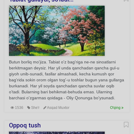
Butun borliq mo'jiza. Tabiat o'z bag'riga ne-ne sinoatlarni
berkitmagan deysiz. Har yil unda qanchadan qancha gul-u
giyoh unib-sunadi, fasllar almashadi, kecha kumush qor
bag'rida sokin orom olgan tog'-u toshlar bugun yana gullarga
burkanadi. Har yil soyda qanchadan qancha suvlar oqib
o'tadi. Bularning bari behikmat-behuda emas. Ularning
barchasi o'zgarmas qoidaga - Oliy Qonunga bo'ysunadi.
1536
She'r
Asqad Muxtor
O'qing
Oppoq tush