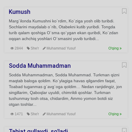
Kumush
Marg`ilonda Kumushni ko`rdim, Ko`ziga yosh olib turibdi.
Sochlarini maydalab o`rib, Otabekni kutib yuribdi. Tongda
turib qalam qoshiga O`sma qo`ygan ekan quribdi, Ko`zdan
oqqan achchiq yoshlari O`smasini yuvib turibdi...
2844
She'r
Muhammad Yusuf
O'qing
Sodda Muhammadman
Sodda Muhammadman, Sodda Muhammad. Turkman qizni
maqtab baloga qoldim. Ko`ylagiga havas qilgandim faqat,
Toabad tuganmas g`avg`oga qoldim… Nedan ranjidingiz, jon
singillarim, Qaboqlar uyuldi, chimrildi qoshlar. Turkman
tushunmay tosh otsa, chidardim, Ammo yomon botdi siz
otgan toshlar...
1471
She'r
Muhammad Yusuf
O'qing
Tabiat gullaydi, so'ladi...