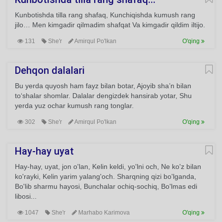
Kunbotishda tilla rang shafaq, Kunchiqishda kumush rang
jilo… Men kimgadir qilmadim shafqat Va kimgadir qildim iltijo.
131
She'r
Amirqul Po'lkan
O'qing
Dehqon dalalari
Bu yerda quyosh ham fayz bilan botar, Ajoyib sha’n bilan
to‘shalar shomlar. Dalalar dengizdek hansirab yotar, Shu
yerda yuz ochar kumush rang tonglar.
302
She'r
Amirqul Po'lkan
O'qing
Hay-hay uyat
Hay-hay, uyat, jon o'lan, Kelin keldi, yo'lni och, Ne ko'z bilan
ko'rayki, Kelin yarim yalang'och. Sharqning qizi bo'lganda,
Bo'lib sharmu hayosi, Bunchalar ochiq-sochiq, Bo'lmas edi
libosi...
1047
She'r
Marhabo Karimova
O'qing