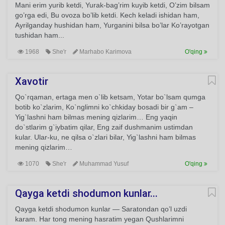
Mani erim yurib ketdi, Yurak-bag’rim kuyib ketdi, O’zim bilsam
go’rga edi, Bu ovoza bo’lib ketdi. Kech keladi ishidan ham,
Ayrilganday hushidan ham, Yurganini bilsa bo’lar Ko’rayotgan
tushidan ham...
1968
She'r
Marhabo Karimova
O'qing
Xavotir
Qo`rqaman, ertaga men o`lib ketsam, Yotar bo`lsam qumga
botib ko`zlarim, Ko`nglimni ko`chkiday bosadi bir g`am –
Yig`lashni ham bilmas mening qizlarim… Eng yaqin
do`stlarim g`iybatim qilar, Eng zaif dushmanim ustimdan
kular. Ular-ku, ne qilsa o`zlari bilar, Yig`lashni ham bilmas
mening qizlarim…
1070
She'r
Muhammad Yusuf
O'qing
Qayga ketdi shodumon kunlar...
Qayga ketdi shodumon kunlar — Saratondan qo’l uzdi
karam. Har tong mening hasratim yegan Qushlarimni