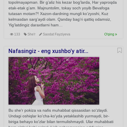
topolmayapman. Bir g’aliz his kezar bog’larda, Har yaproqda
etak-etak g’am. Majnuntolim, tokay soch yoyib Bevafoga
tutasan motam?! Xazon-dardning mungli ko’zyoshi, Kuz
kelmasdan sarg’aydi olam. Qanday bag’ri qattiq odamsiz,
Yig’latdingiz daraxtlarni ham…
133
She'r
Saodat Fayziyeva
O'qing
Nafasingiz - eng xushbo'y atir...
Bu she'r pokiza va nafis muhabbat qissasidan so'zlaydi.
Undagi oshiqlar ko'cha-ko'yda yetaklashib yurmaydi, bir-
biriga behayo ko'zlar bilan termulishmaydi. Ular muhabbati