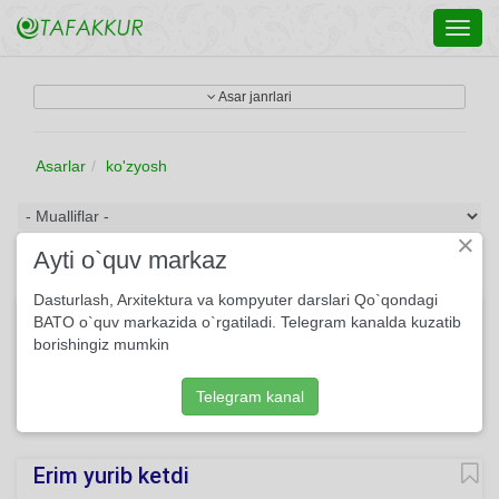
Toggl
navig
Asar janrlari
Asarlar
ko'zyosh
×
Ayti o`quv markaz
Dasturlash, Arxitektura va kompyuter darslari Qo`qondagi
Shudgorzorda donlaydi...
BATO o`quv markazida o`rgatiladi. Telegram kanalda kuzatib
borishingiz mumkin
Shudgorzorda donlaydi Qarg‘alarning galasi. Tog‘lar boshi
tumandir, Xasu xashakda qirov.
Telegram kanal
135
She'r
Usmon Azim
O'qing
Erim yurib ketdi